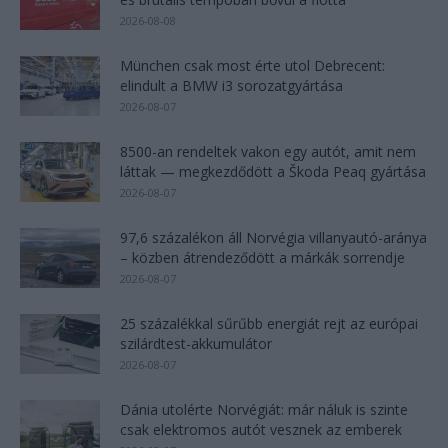
2026-08-08
München csak most érte utol Debrecent:
elindult a BMW i3 sorozatgyártása
2026-08-07
8500-an rendeltek vakon egy autót, amit nem
láttak — megkezdődött a Škoda Peaq gyártása
2026-08-07
97,6 százalékon áll Norvégia villanyautó-aránya
– közben átrendeződött a márkák sorrendje
2026-08-07
25 százalékkal sűrűbb energiát rejt az európai
szilárdtest-akkumulátor
2026-08-07
Dánia utolérte Norvégiát: már náluk is szinte
csak elektromos autót vesznek az emberek