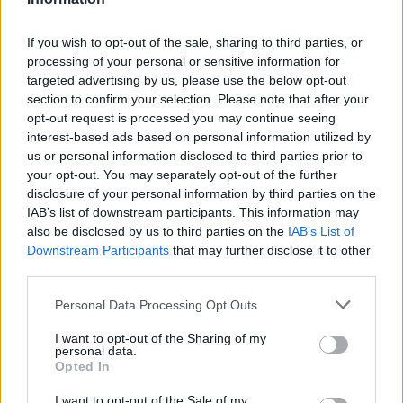
saját akkumulátor menedzsment rendszert.”
If you wish to opt-out of the sale, sharing to third parties, or
processing of your personal or sensitive information for
targeted advertising by us, please use the below opt-out
Kövesd az e-cars.hu-t a Facebookon is, további
›
section to confirm your selection. Please note that after your
tartalmakért!
opt-out request is processed you may continue seeing
interest-based ads based on personal information utilized by
us or personal information disclosed to third parties prior to
your opt-out. You may separately opt-out of the further
CÍMKÉK
Elektromso autó
Európa
terjeszkedés
XPENG
disclosure of your personal information by third parties on the
IAB’s list of downstream participants. This information may
also be disclosed by us to third parties on the
IAB’s List of
Downstream Participants
that may further disclose it to other
third parties.
Personal Data Processing Opt Outs
I want to opt-out of the Sharing of my
personal data.
Opted In
I want to opt-out of the Sale of my