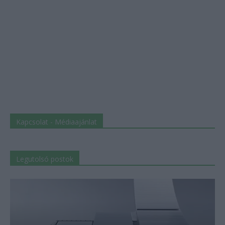
Kapcsolat - Médiaajánlat
Legutolsó postok