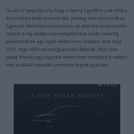
Gu azt is hangsúlyozta, hogy a Xpeng egyelőre csak Kínára
és Európára kíván koncentrálni, jelenleg nem terveznek az
Egyesült Államokba terjeszkedni. Az amerikai terjeszkedés
helyett a cég inkább a termékpalettáját bővíti. Nemrég
jelentettek be egy újabb elektromos szedánt, amit még
2021 vége előtt sorozatgyártásba állítanak. 2022-ben
pedig érkezik egy nagyobb elektromos terepjáró is melyet
már a vállalat második üzemében fognak gyártani.