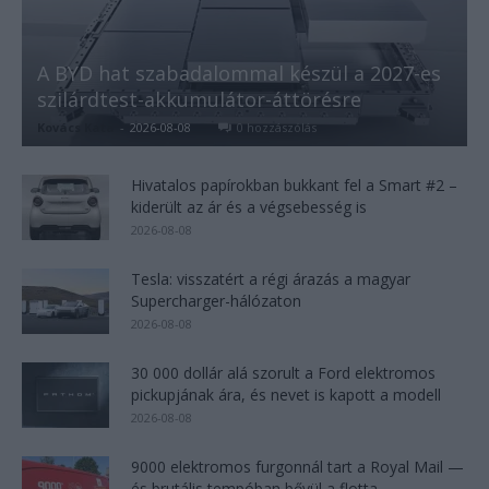
A BYD hat szabadalommal készül a 2027-es
szilárdtest-akkumulátor-áttörésre
Kovács Kata
-
2026-08-08
0 hozzászólás
Hivatalos papírokban bukkant fel a Smart #2 –
kiderült az ár és a végsebesség is
2026-08-08
Tesla: visszatért a régi árazás a magyar
Supercharger-hálózaton
2026-08-08
30 000 dollár alá szorult a Ford elektromos
pickupjának ára, és nevet is kapott a modell
2026-08-08
9000 elektromos furgonnál tart a Royal Mail —
és brutális tempóban bővül a flotta