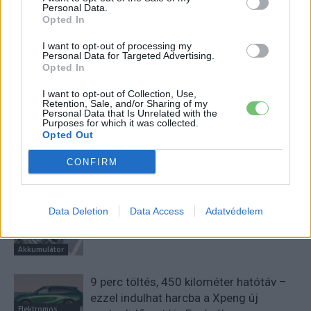
Personal Data.
Opted In
Gulyas Zsolt
I want to opt-out of processing my
Personal Data for Targeted Advertising.
Opted In
I want to opt-out of Collection, Use,
Retention, Sale, and/or Sharing of my
KAPCSOLÓDÓ CIKKEK
TÖBB A SZERZŐTŐL
Personal Data that Is Unrelated with the
Purposes for which it was collected.
Opted Out
25 százalékkal sűrűbb energiát rejt az
CONFIRM
európai szilárdtest-akkumulátor
Akkumulátor
Data Deletion
Data Access
Adatvédelem
150 milliárd eurót bukhat Európa, ha
nem szabadul a kínai akkumulátoroktól
Akkumulátor
9 perc töltés, 450 kilométer hatótáv –
ezzel indulhat harcba a Xpeng új
Elektromos