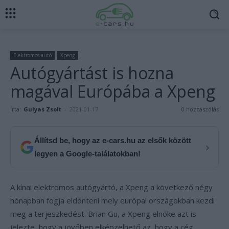
Elektromos autó
Xpeng
Autógyártást is hozna
magával Európába a Xpeng
Írta:
Gulyas Zsolt
-
2021-01-17
0 hozzászólás
Állítsd be, hogy az e-cars.hu az elsők között
›
legyen a Google-találatokban!
A kínai elektromos autógyártó, a Xpeng a következő négy
hónapban fogja eldönteni mely európai országokban kezdi
meg a terjeszkedést. Brian Gu, a Xpeng elnöke azt is
jelezte, hogy a jövőben elképzelhető az, hogy a cég