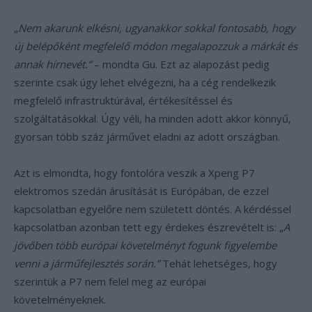
„
Nem akarunk elkésni, ugyanakkor sokkal fontosabb, hogy
új belépőként megfelelő módon megalapozzuk a márkát és
annak hírnevét.”
– mondta Gu. Ezt az alapozást pedig
szerinte csak úgy lehet elvégezni, ha a cég rendelkezik
megfelelő infrastruktúrával, értékesítéssel és
szolgáltatásokkal. Úgy véli, ha minden adott akkor könnyű,
gyorsan több száz járművet eladni az adott országban.
Azt is elmondta, hogy fontolóra veszik a Xpeng P7
elektromos szedán árusítását is Európában, de ezzel
kapcsolatban egyelőre nem született döntés. A kérdéssel
kapcsolatban azonban tett egy érdekes észrevételt is: „
A
jövőben több európai követelményt fogunk figyelembe
venni a járműfejlesztés során.”
Tehát lehetséges, hogy
szerintük a P7 nem felel meg az európai
követelményeknek.