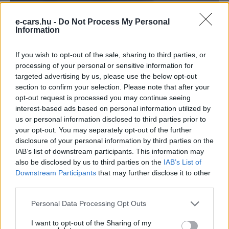
Elektromos autó
Két újabb európai országot hódítana
e-cars.hu -
Do Not Process My Personal
Information
meg a XPeng
Eriqo
-
2022-02-12
0
If you wish to opt-out of the sale, sharing to third parties, or
Újabb európai piacra tör be a XPeng.
processing of your personal or sensitive information for
targeted advertising by us, please use the below opt-out
section to confirm your selection. Please note that after your
opt-out request is processed you may continue seeing
interest-based ads based on personal information utilized by
us or personal information disclosed to third parties prior to
your opt-out. You may separately opt-out of the further
disclosure of your personal information by third parties on the
IAB’s list of downstream participants. This information may
also be disclosed by us to third parties on the
IAB’s List of
Downstream Participants
that may further disclose it to other
third parties.
Elektromos autó
Újabb európai piacokon jelenik meg a
Personal Data Processing Opt Outs
XPeng e-autógyártó
I want to opt-out of the Sharing of my
Eriqo
-
2021-12-02
0