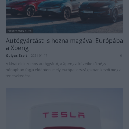
Elektromos autó
Autógyártást is hozna magával Európába
a Xpeng
Gulyas Zsolt
-
2021-01-17
0
A kínai elektromos autógyártó, a Xpeng a következő négy
hónapban fogja eldönteni mely európai országokban kezdi meg a
terjeszkedést.