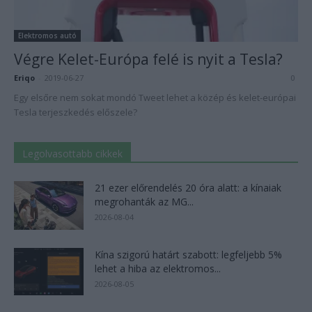
Elektromos autó
Végre Kelet-Európa felé is nyit a Tesla?
Eriqo
-
2019-06-27
0
Egy elsőre nem sokat mondó Tweet lehet a közép és kelet-európai
Tesla terjeszkedés előszele?
Legolvasottabb cikkek
21 ezer előrendelés 20 óra alatt: a kínaiak
megrohanták az MG...
2026-08-04
Kína szigorú határt szabott: legfeljebb 5%
lehet a hiba az elektromos...
2026-08-05