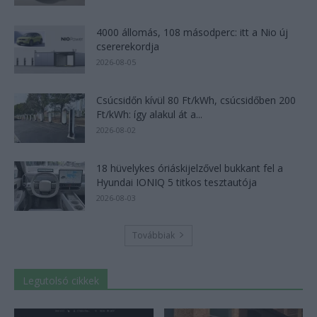
4000 állomás, 108 másodperc: itt a Nio új
csererekordja
2026-08-05
Csúcsidőn kívül 80 Ft/kWh, csúcsidőben 200
Ft/kWh: így alakul át a...
2026-08-02
18 hüvelykes óriáskijelzővel bukkant fel a
Hyundai IONIQ 5 titkos tesztautója
2026-08-03
Továbbiak
Legutolsó cikkek