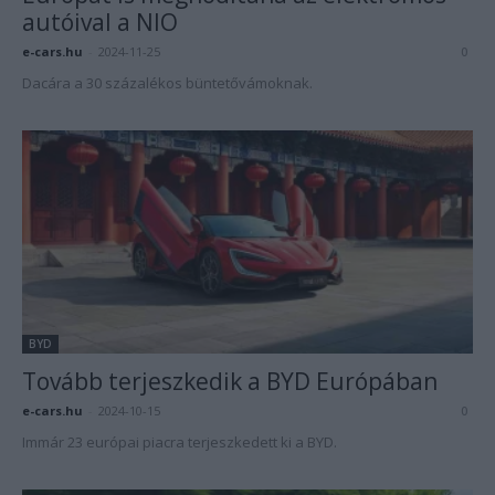
autóival a NIO
e-cars.hu
-
2024-11-25
0
Dacára a 30 százalékos büntetővámoknak.
BYD
Tovább terjeszkedik a BYD Európában
e-cars.hu
-
2024-10-15
0
Immár 23 európai piacra terjeszkedett ki a BYD.