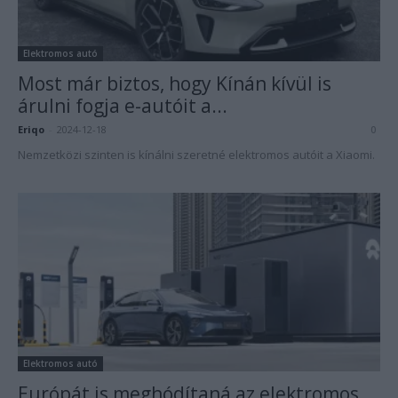
Elektromos autó
Most már biztos, hogy Kínán kívül is
árulni fogja e-autóit a...
Eriqo
-
2024-12-18
0
Nemzetközi szinten is kínálni szeretné elektromos autóit a Xiaomi.
Elektromos autó
Európát is meghódítaná az elektromos