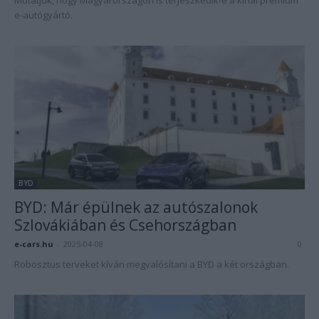
Mutatjuk, hogy Magyarországon is terjeszkedik-e a kínai prémium
e-autógyártó.
BYD
BYD: Már épülnek az autószalonok
Szlovákiában és Csehországban
e-cars.hu
-
2025-04-08
0
Robosztus terveket kíván megvalósítani a BYD a két országban.