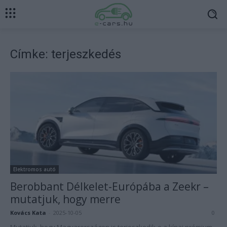
Címke: terjeszkedés
Elektromos autó
Berobbant Délkelet-Európába a Zeekr –
mutatjuk, hogy merre
Kovács Kata
-
2025-10-05
0