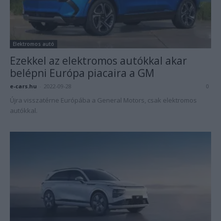
Elektromos autó
Ezekkel az elektromos autókkal akar
belépni Európa piacaira a GM
e-cars.hu
-
2022-09-28
0
Újra visszatérne Európába a General Motors, csak elektromos
autókkal.