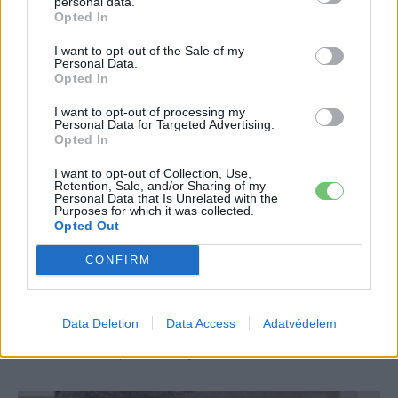
personal data.
Opted In
Hamarosan mind a 4 XPeng elektromos modell elérhető lesz
Európában.
I want to opt-out of the Sale of my
Personal Data.
Opted In
I want to opt-out of processing my
Personal Data for Targeted Advertising.
Opted In
I want to opt-out of Collection, Use,
Retention, Sale, and/or Sharing of my
Personal Data that Is Unrelated with the
Purposes for which it was collected.
Opted Out
Elektromos autó
CONFIRM
Jövőre megérkezik az elektromos Rivian
pickup Európába
Data Deletion
Data Access
Adatvédelem
Eriqo
-
2021-07-13
0
Már biztos az európai Rivian terjeszkedés.