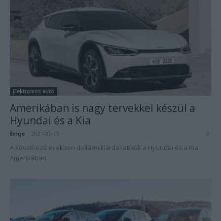
Elektromos autó
Amerikában is nagy tervekkel készül a
Hyundai és a Kia
Eriqo
-
2021-05-15
0
A következő években dollármilliárdokat költ a Hyundai és a Kia
Amerikában.