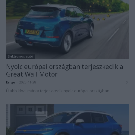
Elektromos autó
Nyolc európai országban terjeszkedik a
Great Wall Motor
Eriqo
-
2023-11-28
0
Újabb kínai márka terjeszkedik nyolc európai országban.