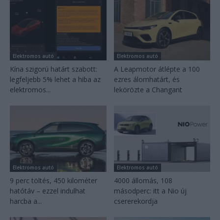
Elektromos autó
Elektromos autó
Kína szigorú határt szabott:
A Leapmotor átlépte a 100
legfeljebb 5% lehet a hiba az
ezres álomhatárt, és
elektromos...
lekörözte a Changant
Elektromos autó
Elektromos autó
9 perc töltés, 450 kilométer
4000 állomás, 108
hatótáv – ezzel indulhat
másodperc: itt a Nio új
harcba a...
csererekordja