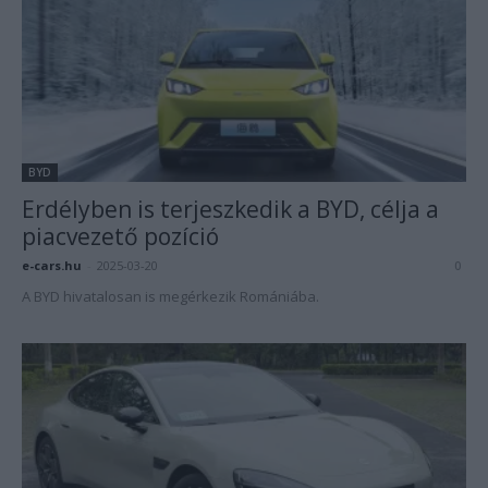
BYD
Erdélyben is terjeszkedik a BYD, célja a
piacvezető pozíció
e-cars.hu
-
2025-03-20
0
A BYD hivatalosan is megérkezik Romániába.