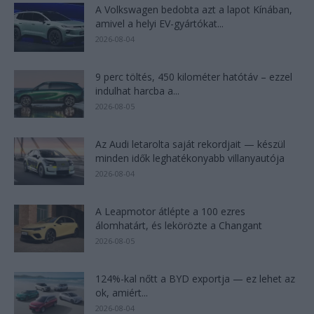
A Volkswagen bedobta azt a lapot Kínában,
amivel a helyi EV-gyártókat...
2026-08-04
9 perc töltés, 450 kilométer hatótáv – ezzel
indulhat harcba a...
2026-08-05
Az Audi letarolta saját rekordjait — készül
minden idők leghatékonyabb villanyautója
2026-08-04
A Leapmotor átlépte a 100 ezres
álomhatárt, és lekörözte a Changant
2026-08-05
124%-kal nőtt a BYD exportja — ez lehet az
ok, amiért...
2026-08-04