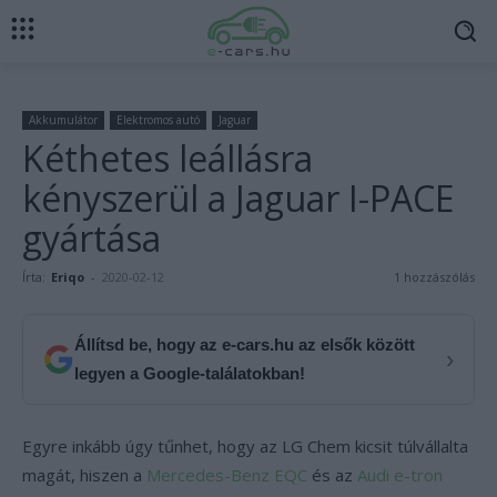
Akkumulátor
Elektromos autó
Jaguar
Kéthetes leállásra
kényszerül a Jaguar I-PACE
gyártása
Írta:
Eriqo
-
2020-02-12
1 hozzászólás
Állítsd be, hogy az e-cars.hu az elsők között
›
legyen a Google-találatokban!
Egyre inkább úgy tűnhet, hogy az LG Chem kicsit túlvállalta
magát, hiszen a
Mercedes-Benz EQC
és az
Audi e-tron