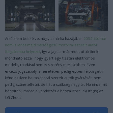
Arról nem beszélve, hogy a márka hazájában
2035-től már
nem is lehet majd belsőégésű motorral szerelt autót
forgalomba helyezni
, így a Jaguar már most úttörőnek
mondható azzal, hogy gyárt egy tisztán elektromos
modellt, ráadásul nem is szerény méretekben! Ezen
érkező jogszabály ismeretében pedig éppen felpörgetni
kéne az ilyen hajtáslánccal szerelt autók gyártását, nem
pedig szüneteltetni, de hát a szükség nagy úr. Ha nincs mit
beépíteni, marad a várakozás a beszállítóra, aki itt (is) az
LG Chem!