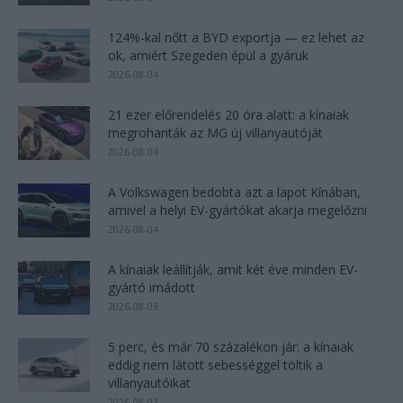
124%-kal nőtt a BYD exportja — ez lehet az
ok, amiért Szegeden épül a gyáruk
2026-08-04
21 ezer előrendelés 20 óra alatt: a kínaiak
megrohanták az MG új villanyautóját
2026-08-04
A Volkswagen bedobta azt a lapot Kínában,
amivel a helyi EV-gyártókat akarja megelőzni
2026-08-04
A kínaiak leállítják, amit két éve minden EV-
gyártó imádott
2026-08-03
5 perc, és már 70 százalékon jár: a kínaiak
eddig nem látott sebességgel töltik a
villanyautóikat
2026-08-03