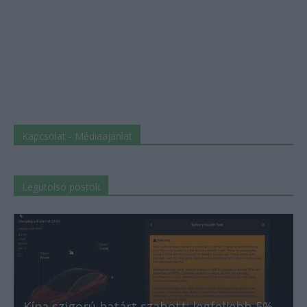
Kapcsolat - Médiaajánlat
Legutolsó postok
Kína szigorú határt szabott: legfeljebb 5%