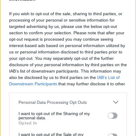
Főállásban Informatikus kocka, de lelkében elkötelezett gamer,
kütyü és immár e-autó rajongó!
If you wish to opt-out of the sale, sharing to third parties, or
processing of your personal or sensitive information for
targeted advertising by us, please use the below opt-out
section to confirm your selection. Please note that after your
KAPCSOLÓDÓ CIKKEK
TÖBB A SZERZŐTŐL
opt-out request is processed you may continue seeing
interest-based ads based on personal information utilized by
A Tesla miatt szakíthat egymással a két
us or personal information disclosed to third parties prior to
LG-akkucég
your opt-out. You may separately opt-out of the further
disclosure of your personal information by third parties on the
Akkumulátor
IAB’s list of downstream participants. This information may
also be disclosed by us to third parties on the
IAB’s List of
Megkezdődtek az új elektromos
Downstream Participants
that may further disclose it to other
Jaguar téli tesztjei
third parties.
Elektromos
autó
Personal Data Processing Opt Outs
Leáll a Volvo akkumulátoros nagy
I want to opt-out of the Sharing of my
dobása
personal data.
Opted In
Akkumulátor
I want to opt-out of the Sale of my