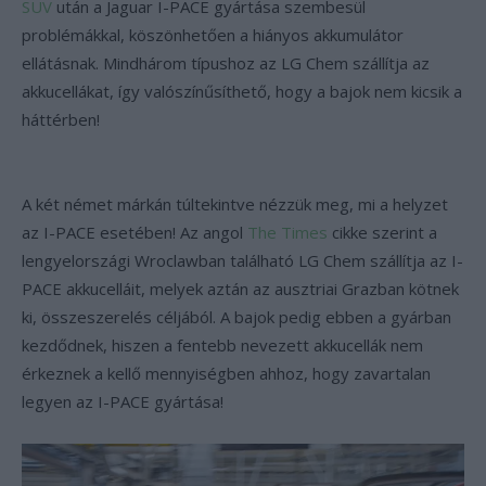
SUV
után a Jaguar I-PACE gyártása szembesül
problémákkal, köszönhetően a hiányos akkumulátor
ellátásnak. Mindhárom típushoz az LG Chem szállítja az
akkucellákat, így valószínűsíthető, hogy a bajok nem kicsik a
háttérben!
A két német márkán túltekintve nézzük meg, mi a helyzet
az I-PACE esetében! Az angol
The Times
cikke szerint a
lengyelországi Wroclawban található LG Chem szállítja az I-
PACE akkucelláit, melyek aztán az ausztriai Grazban kötnek
ki, összeszerelés céljából. A bajok pedig ebben a gyárban
kezdődnek, hiszen a fentebb nevezett akkucellák nem
érkeznek a kellő mennyiségben ahhoz, hogy zavartalan
legyen az I-PACE gyártása!