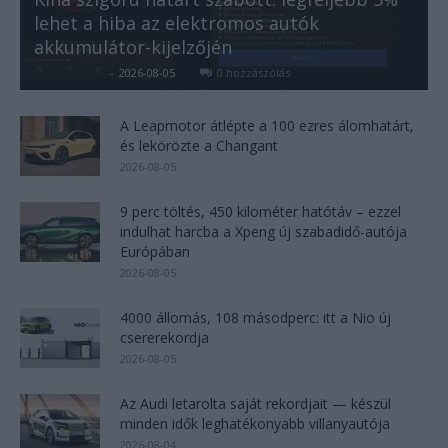
lehet a hiba az elektromos autók
akkumulátor-kijelzőjén
Kovács Kata
-
2026-08-05
0 hozzászólás
A Leapmotor átlépte a 100 ezres álomhatárt,
és lekörözte a Changant
2026-08-05
9 perc töltés, 450 kilométer hatótáv – ezzel
indulhat harcba a Xpeng új szabadidő-autója
Európában
2026-08-05
4000 állomás, 108 másodperc: itt a Nio új
csererekordja
2026-08-05
Az Audi letarolta saját rekordjait — készül
minden idők leghatékonyabb villanyautója
2026-08-04