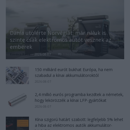
Dánia utolérte Norvégiát: már náluk is
szinte csak elektromos autót vesznek az
emberek
Kovács Kata
-
2026-08-07
1 hozzászólás
150 milliárd eurót bukhat Európa, ha nem
szabadul a kínai akkumulátoroktól
2026-08-07
2,4 millió eurós programba kezdtek a németek,
hogy lekörözzék a kínai LFP-gyártókat
2026-08-07
Kína szigorú határt szabott: legfeljebb 5% lehet
a hiba az elektromos autók akkumulátor-