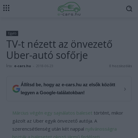
Egyéb
TV-t nézett az önvezető
Uber-autó sofőrje
Írta:
e-cars.hu
-
2018-06-23
0 hozzászólás
Állítsd be, hogy az e-cars.hu az elsők között
›
legyen a Google-találatokban!
Március végén egy sajnálatos baleset
történt, mikor
gázolt az Uber egyik önvezető autója. A
szerencsétlenség után két nappal
nyilvánosságra
hozták a balesetet okozó jármű fedélzeti