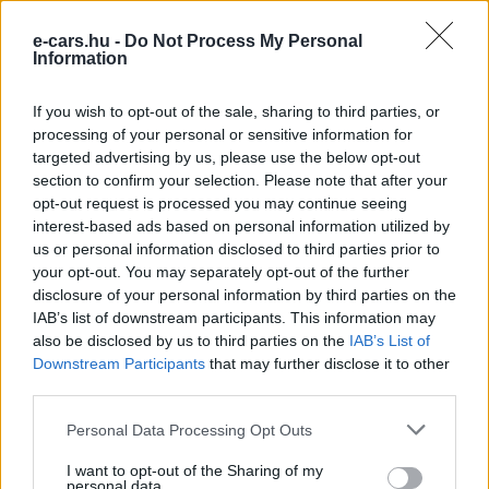
e-cars.hu -
Do Not Process My Personal
e-cars.hu
Information
Elektromosan közlekedsz, vagy a váltáson töprengsz?
Érdekelnek a legfrissebb hírek az e-autók világából, vagy
If you wish to opt-out of the sale, sharing to third parties, or
foglalkoztatnak a legújabb fejlesztések az elektromosság és a
processing of your personal or sensitive information for
fenntarthatóság területén? Akkor jó helyen jársz!
targeted advertising by us, please use the below opt-out
section to confirm your selection. Please note that after your
opt-out request is processed you may continue seeing
interest-based ads based on personal information utilized by
us or personal information disclosed to third parties prior to
KAPCSOLÓDÓ CIKKEK
TÖBB A SZERZŐTŐL
your opt-out. You may separately opt-out of the further
disclosure of your personal information by third parties on the
A kínaiak leállítják, amit két éve minden
IAB’s list of downstream participants. This information may
EV-gyártó imádott
also be disclosed by us to third parties on the
IAB’s List of
Elektromos
Downstream Participants
that may further disclose it to other
autó
third parties.
Négymillió Tesla-tulajdonos vár egy
Personal Data Processing Opt Outs
ígéretre, amit a cég évek óta halogat
Elektromos
autó
I want to opt-out of the Sharing of my
personal data.