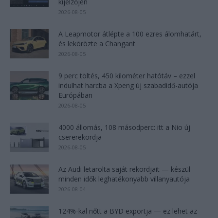
kijelzőjén
2026-08-05
A Leapmotor átlépte a 100 ezres álomhatárt,
és lekörözte a Changant
2026-08-05
9 perc töltés, 450 kilométer hatótáv – ezzel
indulhat harcba a Xpeng új szabadidő-autója
Európában
2026-08-05
4000 állomás, 108 másodperc: itt a Nio új
csererekordja
2026-08-05
Az Audi letarolta saját rekordjait — készül
minden idők leghatékonyabb villanyautója
2026-08-04
124%-kal nőtt a BYD exportja — ez lehet az