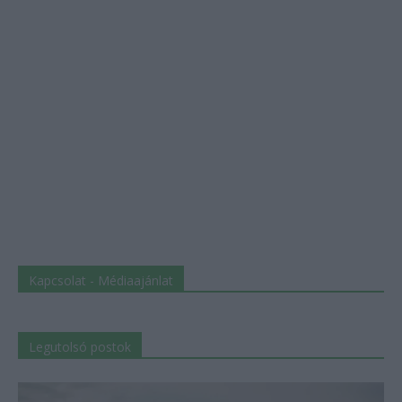
Kapcsolat - Médiaajánlat
Legutolsó postok