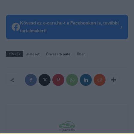
Kövesd az e-cars.hu-t a Facebookon is, további
›
tartalmakért!
CÍMKÉK
Baleset
Önvezető autó
Über