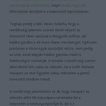
kamerájának a felvételét
, majd
kisebb
nagyobb
információk derültek ki a balesettel kapcsolatban.
Tegnap pedig a BBC News tudatta, hogy a
rendőrségi jelentés szerint tévét nézett az
önvezető Uber-autónak a felügyelő sofőrje, aki
halálra gazálta a 49 éves Elaine Herzberget. Egészen
pontosan a
Voice
egyik epizódját nézte, nem pedig
az utat, ezek alapján halálos gázolás miatt is
felelősségre vonhatják. A temple-i rendőrség szerint
elkerülhető lett volna az ütközés, ha a sofőr Rafaela
Vasquez az utat figyelte volna, miközben a jármű
önvezető módban haladt.
A rendőrségi jelentésben az áll, hogy Vasquez az
ütközés előtt fél másodperccel emelte fel a
tekintetét a telefonja kijelzőjéről, de 5.3