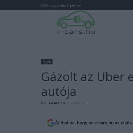
2026. augusztus 7. péntek
Egyéb
Gázolt az Uber 
autója
Írta:
e-cars.hu
-
2018-03-20
Állítsd be, hogy az e-cars.hu az elsők