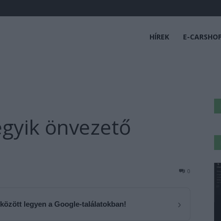
HÍREK
E-CARSHO
egyik önvezető
0
›
 között legyen a Google-találatokban!