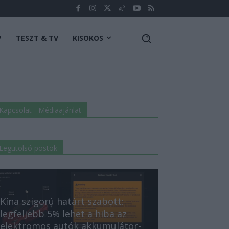
P
TESZT & TV
KISOKOS
Kapcsolat - Médiaajánlat
Legutolsó postok
Kína szigorú határt szabott:
legfeljebb 5% lehet a hiba az
elektromos autók akkumulátor-