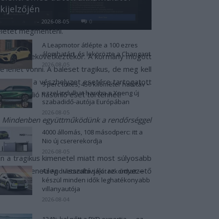
kijelzőjén
t egy nőt aki az úton próbált meg átkelni. A
Kovács Kata
-
2026-08-05
0
 életét megmenteni.
A Leapmotor átlépte a 100 ezres
álomhatárt, és lekörözte a Changant
baleset bekövetkeztekor. A kormány mögött
2026-08-05
re lehet vonni. A baleset tragikus, de meg kell
az autó, sőt a vészhelyzet esetére tartogatott
9 perc töltés, 450 kilométer hatótáv –
ezzel indulhat harcba a Xpeng új
sztal. Millió hasonló eset történhet!
szabadidő-autója Európában
2026-08-05
l. Mindenben együttműködünk a rendőrséggel
4000 állomás, 108 másodperc: itt a
Nio új csererekordja
2026-08-05
n a tragikus kimenetel miatt most súlyosabb
hogy átmenetileg visszahívják az önvezető
Az Audi letarolta saját rekordjait —
készül minden idők leghatékonyabb
villanyautója
2026-08-04
124%-kal nőtt a BYD exportja — ez