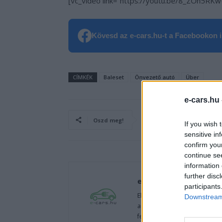
[vc_video link=”https://youtu.be/8_ZOn5RKwU
Kövesd az e-cars.hu-t a Facebookon is
CÍMKÉK
Baleset
Önvezető autó
Über
e-cars.hu
Oszd meg!
If you wish 
sensitive in
confirm you
continue se
information 
further disc
e-cars.hu
participants
Elektromosan közlekedsz, vagy
Downstream 
autók világából, vagy foglalko
fenntarthatóság területén? Akk