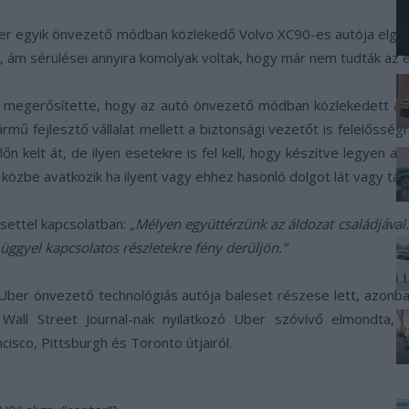
r egyik önvezető módban közlekedő Volvo XC90-es autója elgázol
ák, ám sérülései annyira komolyak voltak, hogy már nem tudták az
g megerősítette, hogy az autó önvezető módban közlekedett a 
ármű fejlesztő vállalat mellett a biztonsági vezetőt is felelősség
lőn kelt át, de ilyen esetekre is fel kell, hogy készítve legyen 
közbe avatkozik ha ilyent vagy ehhez hasonló dolgot lát vagy tapa
settel kapcsolatban:
„Mélyen együttérzünk az áldozat családjáva
ggyel kapcsolatos részletekre fény derüljön.”
Uber önvezető technológiás autója baleset részese lett, azonba
 Wall Street Journal-nak nyilatkozó Uber szóvívő elmondta, 
isco, Pittsburgh és Toronto útjairól.