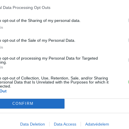
l Data Processing Opt Outs
o opt-out of the Sharing of my personal data.
ŐL
K
In
a
sz
o opt-out of the Sale of my Personal Data.
In
to opt-out of processing my Personal Data for Targeted
ing.
In
autó
Elektromos autó
o opt-out of Collection, Use, Retention, Sale, and/or Sharing
ersonal Data that Is Unrelated with the Purposes for which it
esla-tulajdonos vár egy
1,5 milliárd euró után a Volkswagen
lected.
it a cég évek óta halogat
feladta a Boschsal közös önvezető
Out
projektjét
CONFIRM
Data Deletion
Data Access
Adatvédelem