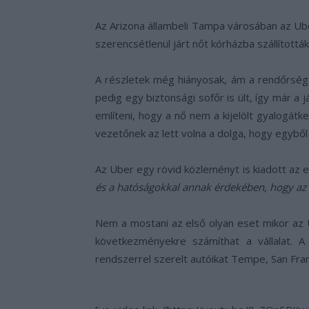
Az Arizona állambeli Tampa városában az Ube
szerencsétlenül járt nőt kórházba szállított
A részletek még hiányosak, ám a rendőrsé
pedig egy biztonsági sofőr is ült, így már a j
említeni, hogy a nő nem a kijelölt gyalogátke
vezetőnek az lett volna a dolga, hogy egyből 
Az Uber egy rövid közleményt is kiadott az e
és a hatóságokkal annak érdekében, hogy az ü
Nem a mostani az első olyan eset mikor az 
következményekre számíthat a vállalat. A
rendszerrel szerelt autóikat Tempe, San Franc