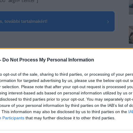
0″ align=”center”]
›
, további tartalmakért!
 -
Do Not Process My Personal Information
to opt-out of the sale, sharing to third parties, or processing of your per
formation for targeted advertising by us, please use the below opt-out s
r selection. Please note that after your opt-out request is processed y
eing interest-based ads based on personal information utilized by us or
disclosed to third parties prior to your opt-out. You may separately opt-
losure of your personal information by third parties on the IAB’s list of
. This information may also be disclosed by us to third parties on the
IA
 a váltáson töprengsz? Érdekelnek a legfrissebb hírek az e-
Participants
that may further disclose it to other third parties.
ztatnak a legújabb fejlesztések az elektromosság és a
or jó helyen jársz!