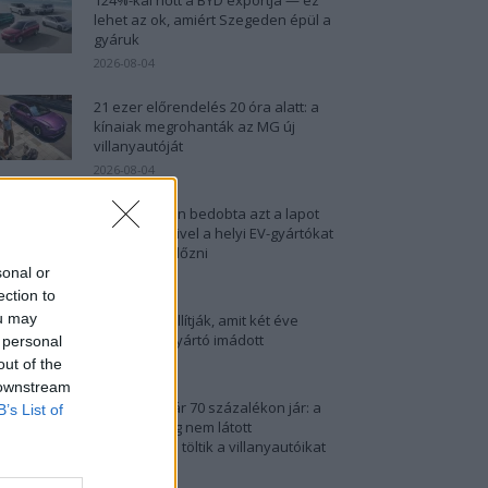
lehet az ok, amiért Szegeden épül a
gyáruk
2026-08-04
21 ezer előrendelés 20 óra alatt: a
kínaiak megrohanták az MG új
villanyautóját
2026-08-04
A Volkswagen bedobta azt a lapot
Kínában, amivel a helyi EV-gyártókat
akarja megelőzni
sonal or
2026-08-04
ection to
ou may
A kínaiak leállítják, amit két éve
minden EV-gyártó imádott
 personal
out of the
2026-08-03
 downstream
5 perc, és már 70 százalékon jár: a
B’s List of
kínaiak eddig nem látott
sebességgel töltik a villanyautóikat
2026-08-03