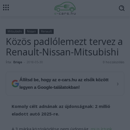
Mitsubishi
Nissan
Renault
Közös padlólemezt tervez a
Renault-Nissan-Mitsubishi
Írta:
Eriqo
-
2018-05-30
0 hozzászólás
Állítsd be, hogy az e-cars.hu az elsők között
›
legyen a Google-találatokban!
Komoly célt adnának az újdonságnak: 2 millió
eladott autó 2025-re.
A 3 márka közösködése nem újdonság,
mi is írtunk