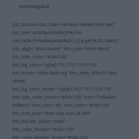
technológiával
[ult_buttons btn_title=”Hirdess nálunk! Katt ide!”
btn_link=”url:https%3A%2F%2Fe-
cars.hu%2Fmediaajanlat%2F||target:%20_blank|”
btn_align=”ubtn-center” btn_size=”ubtn-block”
btn_title_color=”#06c100″
btn_bg_color=”rgba(175,175,175,0.15)”
btn_hover=”ubtn-fade-bg” btn_anim_effect=”ulta-
shrink”
btn_bg_color_hover=”rgba(175,175,175,0.15)”
btn_title_color_hover=”#06c100″ icon=”Defaults-
bullhorn” icon_size=”40″ icon_color=”#06c100″
btn_icon_pos=”ubtn-sep-icon-at-left”
btn_border_style=”solid”
btn_color_border=”#06c100″
btn_color_border_hover=”#06c100″