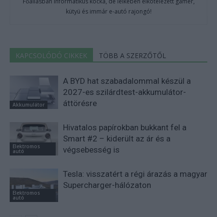
Főállásban Informatikus kocka, de lelkében elkötelezett gamer,
kütyü és immár e-autó rajongó!
KAPCSOLÓDÓ CIKKEK
TÖBB A SZERZŐTŐL
A BYD hat szabadalommal készül a
2027-es szilárdtest-akkumulátor-
áttörésre
Akkumulátor
Hivatalos papírokban bukkant fel a
Smart #2 – kiderült az ár és a
Elektromos
végsebesség is
autó
Tesla: visszatért a régi árazás a magyar
Supercharger-hálózaton
Elektromos
autó