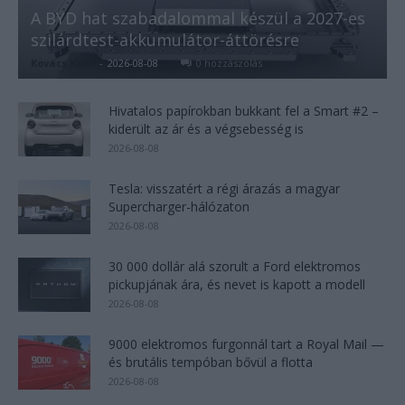
A BYD hat szabadalommal készül a 2027-es
szilárdtest-akkumulátor-áttörésre
Kovács Kata
-
2026-08-08
0 hozzászólás
Hivatalos papírokban bukkant fel a Smart #2 –
kiderült az ár és a végsebesség is
2026-08-08
Tesla: visszatért a régi árazás a magyar
Supercharger-hálózaton
2026-08-08
30 000 dollár alá szorult a Ford elektromos
pickupjának ára, és nevet is kapott a modell
2026-08-08
9000 elektromos furgonnál tart a Royal Mail —
és brutális tempóban bővül a flotta
2026-08-08