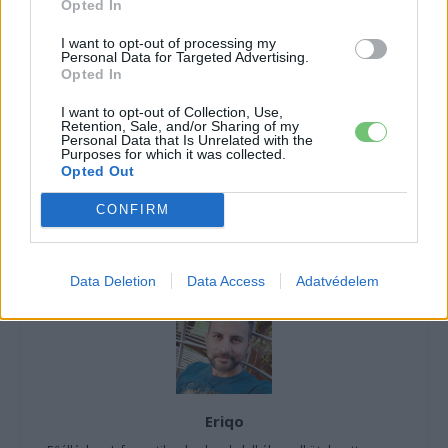
tartalmakért!
Opted In
I want to opt-out of processing my
Personal Data for Targeted Advertising.
Opted In
CÍMKÉK
Elektromos autó
Mitsubishi
Nissan
padlólemez
Renault
szövetség
I want to opt-out of Collection, Use,
Retention, Sale, and/or Sharing of my
Personal Data that Is Unrelated with the
Purposes for which it was collected.
Opted Out
CONFIRM
Data Deletion
Data Access
Adatvédelem
Eriqo