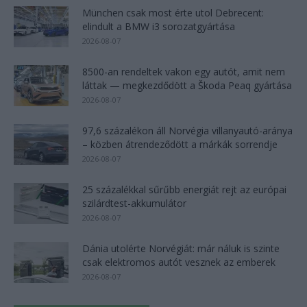
München csak most érte utol Debrecent:
elindult a BMW i3 sorozatgyártása
2026-08-07
8500-an rendeltek vakon egy autót, amit nem
láttak — megkezdődött a Škoda Peaq gyártása
2026-08-07
97,6 százalékon áll Norvégia villanyautó-aránya
– közben átrendeződött a márkák sorrendje
2026-08-07
25 százalékkal sűrűbb energiát rejt az európai
szilárdtest-akkumulátor
2026-08-07
Dánia utolérte Norvégiát: már náluk is szinte
csak elektromos autót vesznek az emberek
2026-08-07