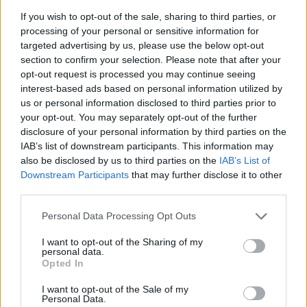
btn_align=”ubtn-center” btn_size=”ubtn-block”
If you wish to opt-out of the sale, sharing to third parties, or
processing of your personal or sensitive information for
btn_title_color=”#3b5998″
targeted advertising by us, please use the below opt-out
btn_bg_color=”rgba(175,175,175,0.15)”
section to confirm your selection. Please note that after your
btn_hover=”ubtn-fade-bg” btn_anim_effect=”ulta-
opt-out request is processed you may continue seeing
shrink”
interest-based ads based on personal information utilized by
us or personal information disclosed to third parties prior to
btn_bg_color_hover=”rgba(175,175,175,0.15)”
your opt-out. You may separately opt-out of the further
btn_title_color_hover=”#06c100″ icon=”Defaults-
disclosure of your personal information by third parties on the
comments” icon_size=”30″ icon_color=”#3b5998″
IAB’s list of downstream participants. This information may
btn_icon_pos=”ubtn-sep-icon-at-left”
also be disclosed by us to third parties on the
IAB’s List of
Downstream Participants
that may further disclose it to other
btn_shadow=”shd-bottom”
third parties.
btn_shadow_color=”#3b5998″
btn_shadow_color_hover=”#06c100″
Personal Data Processing Opt Outs
btn_shadow_size=”2″ btn_font_size=”desktop:14px;”
I want to opt-out of the Sharing of my
btn_font_style=”font-weight:bold;”]
personal data.
Opted In
I want to opt-out of the Sale of my
Kövesd az e-cars.hu-t a Facebookon is, további
›
Personal Data.