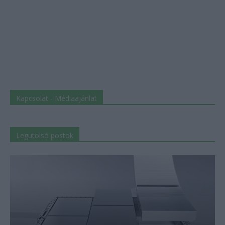
Kapcsolat - Médiaajánlat
Legutolsó postok