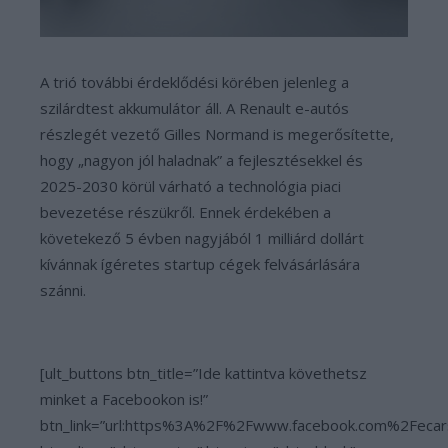
A trió további érdeklődési körében jelenleg a
szilárdtest akkumulátor áll. A Renault e-autós
részlegét vezető Gilles Normand is megerősítette,
hogy „nagyon jól haladnak” a fejlesztésekkel és
2025-2030 körül várható a technológia piaci
bevezetése részükről. Ennek érdekében a
követekező 5 évben nagyjából 1 milliárd dollárt
kívánnak ígéretes startup cégek felvásárlására
szánni.
[ult_buttons btn_title=”Ide kattintva követhetsz
minket a Facebookon is!”
btn_link=”url:https%3A%2F%2Fwww.facebook.com%2Fecar