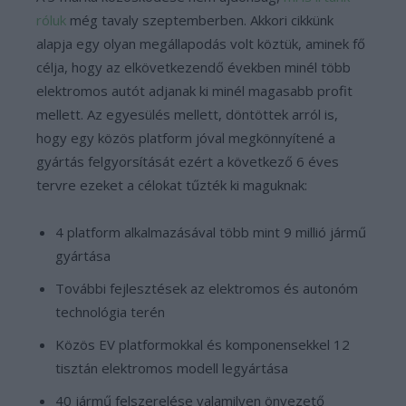
róluk
még tavaly szeptemberben. Akkori cikkünk
alapja egy olyan megállapodás volt köztük, aminek fő
célja, hogy az elkövetkezendő években minél több
elektromos autót adjanak ki minél magasabb profit
mellett. Az egyesülés mellett, döntöttek arról is,
hogy egy közös platform jóval megkönnyítené a
gyártás felgyorsítását ezért a következő 6 éves
tervre ezeket a célokat tűzték ki maguknak:
4 platform alkalmazásával több mint 9 millió jármű
gyártása
További fejlesztések az elektromos és autonóm
technológia terén
Közös EV platformokkal és komponensekkel 12
tisztán elektromos modell legyártása
40 jármű felszerelése valamilyen önvezető