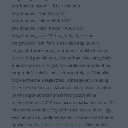
btn_border_size=”1″ btn_radius=”3″
btn_shadow=”shd-bottom”
btn_shadow_color=”#06c100″
btn_shadow_color_hover=”#06c100″
btn_shadow_size=”5″ btn_font_style=”font-
weight:bold;” btn_font_size=”desktop:20px;”]
Legújabb tervük pedig a címben is említett közös
tervezésű padlólemez, elsősorban SUV kategóriás
e-autók számára. A gyártók várakozásai szerint ha
meg tudnák csinálni amit elterveztek, az 30%-al is
csökkenthetné a fejlesztési költségeket. Ha az új
fejlesztés behozza a várakozásokat, akkor további
jármkategóriák számára is kiterjesztenék a
fejlesztéseket. 2022-ra a három márka összesen 22
elektromos modellt fog várhatóan piacra dobni, így
lesz helye az új padlólemeznek. Többek között erre
épülhet majd a
többször belengetett
Nissan IMx