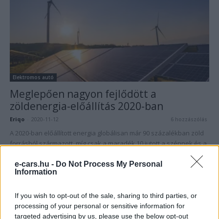
Elektromos autó
Meglepően nagyon fejlődött a
zöldenergia-előállítás 2020-ban
Eriqo
-
2020-11-12
6 hozzászólás
A 2020-ban előállított energia globálisan már 90 százalékban zöld
forrásból származott, míg csak a maradék 10 jutott a szénnek és a
gáznak.
e-cars.hu -
Do Not Process My Personal
Information
Legolvasottabb cikkek
If you wish to opt-out of the sale, sharing to third parties, or
processing of your personal or sensitive information for
8500-an rendeltek vakon egy autót, amit
nem láttak — megkezdődött a...
targeted advertising by us, please use the below opt-out