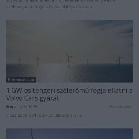
2024-ben óriási mértékben növekedett a napenergia és a
szélenergia felfogása és átalakítása Kínában.
Elektromos autó
1 GW-os tengeri szélerőmű fogja ellátni a
Volvo Cars gyárát
Eriqo
-
2023-10-19
1 hozzászólás
Plusz az 50 GWh-s akkumulátorgyárat is.