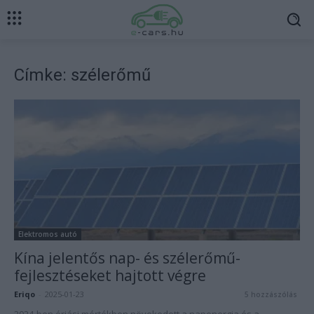
Címke: szélerőmű
Elektromos autó
Kína jelentős nap- és szélerőmű-
fejlesztéseket hajtott végre
Eriqo
-
2025-01-23
5 hozzászólás