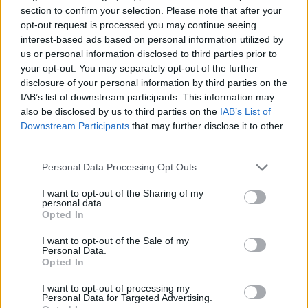
section to confirm your selection. Please note that after your
2026-08-07
opt-out request is processed you may continue seeing
interest-based ads based on personal information utilized by
97,6 százalékon áll Norvégia villanyautó-
us or personal information disclosed to third parties prior to
aránya – közben átrendeződött a márkák
your opt-out. You may separately opt-out of the further
sorrendje
disclosure of your personal information by third parties on the
2026-08-07
IAB’s list of downstream participants. This information may
also be disclosed by us to third parties on the
IAB’s List of
A BYD hat szabadalommal készül a 2027-es
Downstream Participants
that may further disclose it to other
szilárdtest-akkumulátor-áttörésre
third parties.
2026-08-08
Personal Data Processing Opt Outs
Tesla: visszatért a régi árazás a magyar
I want to opt-out of the Sharing of my
Supercharger-hálózaton
personal data.
2026-08-08
Opted In
I want to opt-out of the Sale of my
25 százalékkal sűrűbb energiát rejt az
Personal Data.
Opted In
európai szilárdtest-akkumulátor
2026-08-07
I want to opt-out of processing my
Personal Data for Targeted Advertising.