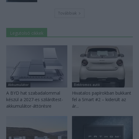
Továbbiak
Legutolsó cikkek
Akkumulátor
Elektromos autó
A BYD hat szabadalommal
Hivatalos papírokban bukkant
készül a 2027-es szilárdtest-
fel a Smart #2 – kiderült az
akkumulátor-áttörésre
ár...