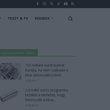
P
TESZT & TV
KISOKOS
Legolvasottabb cikkek
150 milliárd eurót bukhat
Európa, ha nem szabadul a
kínai akkumulátoroktól
2026-08-07
2,4 millió eurós programba
kezdtek a németek, hogy
lekörözzék a kínai...
2026-08-07