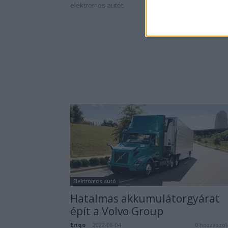
elektromos autót.
Elektromos autó
Hatalmas akkumulátorgyárat
épít a Volvo Group
Eriqo
-
2022-08-04
0 hozzászól