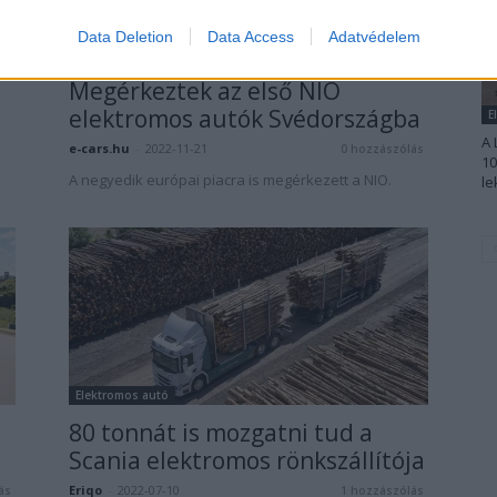
Data Deletion
Data Access
Adatvédelem
Elektromos autó
Megérkeztek az első NIO
elektromos autók Svédországba
E
A 
e-cars.hu
-
2022-11-21
0 hozzászólás
10
A negyedik európai piacra is megérkezett a NIO.
le
Elektromos autó
80 tonnát is mozgatni tud a
Scania elektromos rönkszállítója
Eriqo
-
2022-07-10
ás
1 hozzászólás