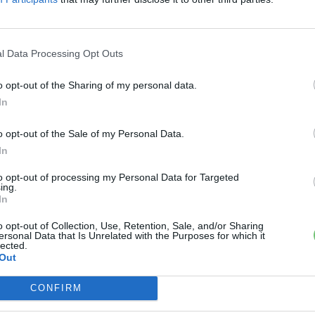
l Data Processing Opt Outs
o opt-out of the Sharing of my personal data.
E
Elektromos autó
In
Dá
Húsz darab tisztán elektromos
No
o opt-out of the Sale of my Personal Data.
Volvo kamion került egy
sz
In
au
logisztikai vállalathoz
to opt-out of processing my Personal Data for Targeted
e-cars.hu
-
2023-03-08
ás
0 hozzászólás
ing.
Összesen 125 darab elektromos Volvo kamiont
In
rendelt a DFDS logisztikai vállalat.
o opt-out of Collection, Use, Retention, Sale, and/or Sharing
ersonal Data that Is Unrelated with the Purposes for which it
A
lected.
Out
2,
pr
né
ás
CONFIRM
le