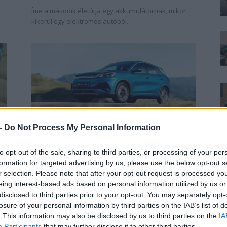
Íme a második életútja egy akkumulátornak, mikor
kikerül egy elektromos autóból.
BYD
 -
Do Not Process My Personal Information
Kínai autómárka lett a
legkelendőbb elektromos autó
to opt-out of the sale, sharing to third parties, or processing of your per
Svédországban
formation for targeted advertising by us, please use the below opt-out s
r selection. Please note that after your opt-out request is processed y
e-cars.hu
-
2023-08-04
ás
20 hozzászólás
eing interest-based ads based on personal information utilized by us or
Mindenkit beelőztek a kínaiak Svédországban.
disclosed to third parties prior to your opt-out. You may separately opt-
losure of your personal information by third parties on the IAB’s list of
. This information may also be disclosed by us to third parties on the
IA
Participants
that may further disclose it to other third parties.