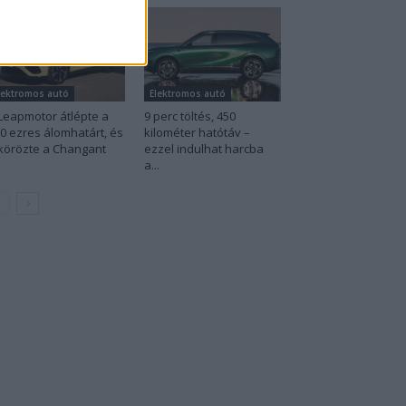
lektromos autó
Elektromos autó
Leapmotor átlépte a
9 perc töltés, 450
0 ezres álomhatárt, és
kilométer hatótáv –
körözte a Changant
ezzel indulhat harcba
a...