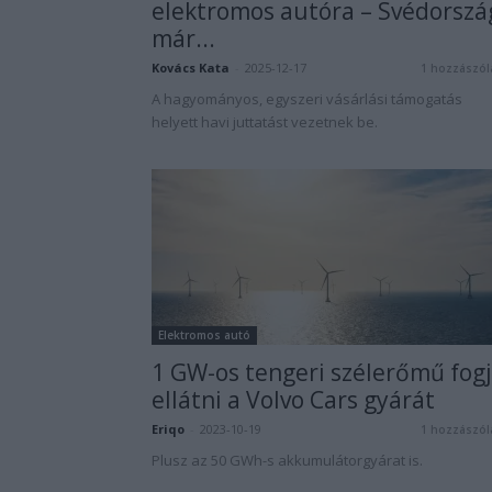
elektromos autóra – Svédorszá
már...
Kovács Kata
-
2025-12-17
1 hozzászól
A hagyományos, egyszeri vásárlási támogatás
helyett havi juttatást vezetnek be.
Elektromos autó
1 GW-os tengeri szélerőmű fog
ellátni a Volvo Cars gyárát
Eriqo
-
2023-10-19
1 hozzászól
Plusz az 50 GWh-s akkumulátorgyárat is.