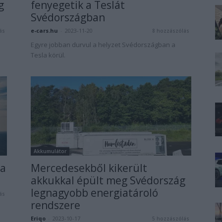
g
fenyegetik a Teslát
Svédországban
e-cars.hu
-
2023-11-20
ás
8 hozzászólás
Egyre jobban durvul a helyzet Svédországban a
Tesla körül.
Akkumulátor
ja
Mercedesekből kikerült
akkukkal épült meg Svédország
legnagyobb energiatároló
ás
rendszere
Eriqo
-
2023-10-17
5 hozzászólás