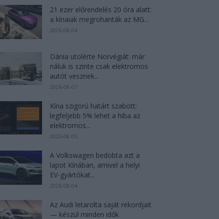
21 ezer előrendelés 20 óra alatt:
a kínaiak megrohanták az MG...
2026-08-04
Dánia utolérte Norvégiát: már
náluk is szinte csak elektromos
autót vesznek...
2026-08-07
Kína szigorú határt szabott:
legfeljebb 5% lehet a hiba az
elektromos...
2026-08-05
A Volkswagen bedobta azt a
lapot Kínában, amivel a helyi
EV-gyártókat...
2026-08-04
Az Audi letarolta saját rekordjait
— készül minden idők