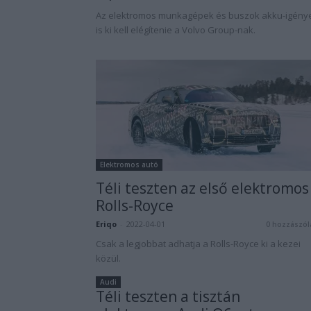
Az elektromos munkagépek és buszok akku-igénye
is ki kell elégítenie a Volvo Group-nak.
Elektromos autó
Téli teszten az első elektromos
Rolls-Royce
Eriqo
-
2022-04-01
0 hozzászól
Csak a legjobbat adhatja a Rolls-Royce ki a kezei
közül.
Audi
Téli teszten a tisztán