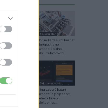
Legutolsó cikkek
lektromos autó
Akkumulátor
nia utolérte
150 milliárd eurót bukhat
rvégiát: már náluk is
Európa, ha nem
inte csak elektromos
szabadul a kínai
tót vesznek...
akkumulátoroktól
kkumulátor
Elektromos autó
4 millió eurós
Kína szigorú határt
ogramba kezdtek a
szabott: legfeljebb 5%
metek, hogy
lehet a hiba az
körözzék a kínai...
elektromos...