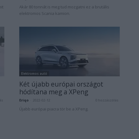
it
Akár 80 tonnát is meg tud mozgatni ez a brutális
elektromos Scania kamion.
Elektromos autó
Két újabb európai országot
hódítana meg a XPeng
Eriqo
-
2022-02-12
ás
0 hozzászólás
Újabb európai piacra tör be a XPeng.