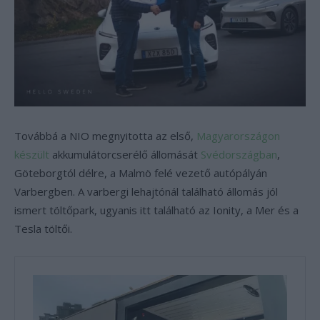
Továbbá a NIO megnyitotta az első,
Magyarországon
készült
akkumulátorcserélő állomását
Svédországban
,
Göteborgtól délre, a Malmö felé vezető autópályán
Varbergben. A varbergi lehajtónál található állomás jól
ismert töltőpark, ugyanis itt található az Ionity, a Mer és a
Tesla töltői.