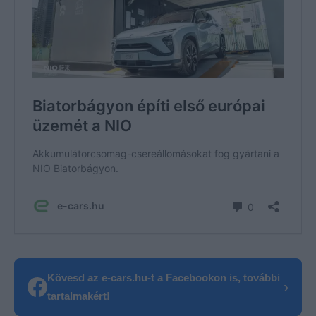
Kövesd az e-cars.hu-t a Facebookon is, további
›
tartalmakért!