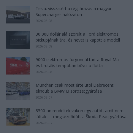
Tesla: visszatért a régi árazás a magyar
Supercharger-hálózaton
2026-08-08
30 000 dollár alá szorult a Ford elektromos
pickupjának ára, és nevet is kapott a modell
2026-08-08
9000 elektromos furgonnál tart a Royal Mail —
és brutális tempóban bővül a flotta
2026-08-08
München csak most érte utol Debrecent:
elindult a BMW i3 sorozatgyártása
2026-08-07
8500-an rendeltek vakon egy autót, amit nem
láttak — megkezdődött a Škoda Peaq gyártása
2026-08-07