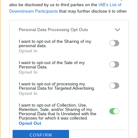
foglalkoztatnak a legújabb fejlesztések az elektromosság és a
also be disclosed by us to third parties on the
IAB’s List of
fenntarthatóság területén? Akkor jó helyen jársz!
Downstream Participants
that may further disclose it to other
third parties.
Personal Data Processing Opt Outs
KAPCSOLÓDÓ CIKKEK
TÖBB A SZERZŐTŐL
I want to opt-out of the Sharing of my
personal data.
Opted In
Porsche új vezére: jön az elektromos
718, és marad a Taycan is
I want to opt-out of the Sale of my
Personal Data.
Elektromos
autó
Opted In
Amíg Európa áramhiánytól tart, Texas
I want to opt-out of processing my
Personal Data for Targeted Advertising.
bevetett egy 500 MWh-s Tesla
Opted In
Elektromos
energiatárolót
autó
I want to opt-out of Collection, Use,
Retention, Sale, and/or Sharing of my
A Volkswagen csendben kínai
Personal Data that Is Unrelated with the
Purposes for which it was collected.
technológiára építi az elektromos
Opted Out
Elektromos
jövőjét
autó
CONFIRM