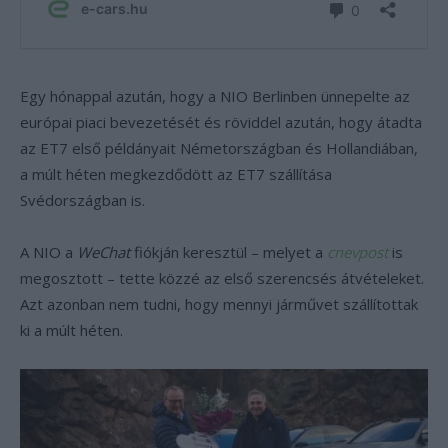
Egy hónappal azután, hogy a NIO Berlinben ünnepelte az
európai piaci bevezetését és röviddel azután, hogy átadta
az ET7 első példányait Németországban és Hollandiában,
a múlt héten megkezdődött az ET7 szállítása
Svédországban is.
A NIO a
WeChat
fiókján keresztül – melyet a
cnevpost
is
megosztott – tette közzé az első szerencsés átvételeket.
Azt azonban nem tudni, hogy mennyi járművet szállítottak
ki a múlt héten.