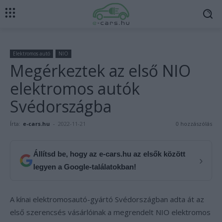
Elektromos autó
NIO
Megérkeztek az első NIO
elektromos autók
Svédországba
Írta:
e-cars.hu
-
2022-11-21
0 hozzászólás
Állítsd be, hogy az e-cars.hu az elsők között
›
legyen a Google-találatokban!
A kínai elektromosautó-gyártó Svédországban adta át az
első szerencsés vásárlóinak a megrendelt NIO elektromos