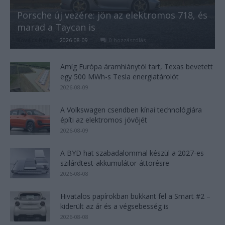
Porsche új vezére: jön az elektromos 718, és
marad a Taycan is
Kovács Kata
-
2026-08-09
0 hozzászólás
Amíg Európa áramhiánytól tart, Texas bevetett
egy 500 MWh-s Tesla energiatárolót
2026-08-09
A Volkswagen csendben kínai technológiára
építi az elektromos jövőjét
2026-08-09
A BYD hat szabadalommal készül a 2027-es
szilárdtest-akkumulátor-áttörésre
2026-08-08
Hivatalos papírokban bukkant fel a Smart #2 –
kiderült az ár és a végsebesség is
2026-08-08