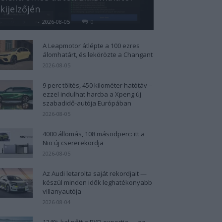
kijelzőjén
Kovács Kata
-
2026-08-05
0
A Leapmotor átlépte a 100 ezres
álomhatárt, és lekörözte a Changant
2026-08-05
9 perc töltés, 450 kilométer hatótáv –
ezzel indulhat harcba a Xpeng új
szabadidő-autója Európában
2026-08-05
4000 állomás, 108 másodperc: itt a
Nio új csererekordja
2026-08-05
Az Audi letarolta saját rekordjait —
készül minden idők leghatékonyabb
villanyautója
2026-08-04
124%-kal nőtt a BYD exportja — ez