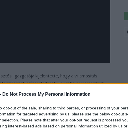
Ke
a
sz
esztési igazgatója kijelentette, hogy a villamosítás
ntesítésének előrehaladását. Továbbá a villamosított
átorokkal rendelkező járművekkel is hosszabb utakat
 -
Do Not Process My Personal Information
to opt-out of the sale, sharing to third parties, or processing of your per
ra és az autóbuszokra fogják fordítani, ami nem
formation for targeted advertising by us, please use the below opt-out s
ekötő úthálózat villamosítása a kutatás becslései
r selection. Please note that after your opt-out request is processed y
eing interest-based ads based on personal information utilized by us or
ntené a nehézgépjárművek kibocsátását. Svédországban