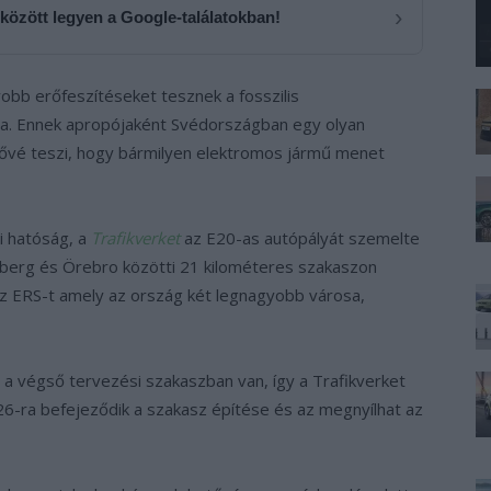
›
 között legyen a Google-találatokban!
bb erőfeszítéseket tesznek a fosszilis
ba. Ennek apropójaként Svédországban egy olyan
ővé teszi, hogy bármilyen elektromos jármű menet
i hatóság, a
Trafikverket
az E20-as autópályát szemelte
lsberg és Örebro közötti 21 kilométeres szakaszon
 az ERS-t amely az ország két legnagyobb városa,
 a végső tervezési szakaszban van, így a Trafikverket
6-ra befejeződik a szakasz építése és az megnyílhat az