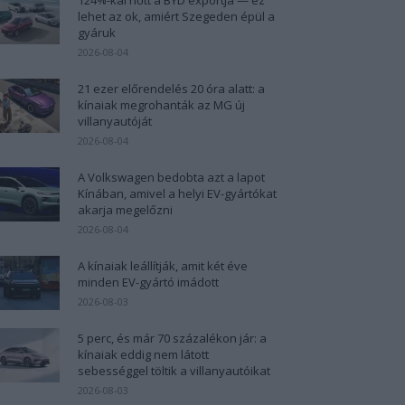
lehet az ok, amiért Szegeden épül a
gyáruk
2026-08-04
21 ezer előrendelés 20 óra alatt: a
kínaiak megrohanták az MG új
villanyautóját
2026-08-04
A Volkswagen bedobta azt a lapot
Kínában, amivel a helyi EV-gyártókat
akarja megelőzni
2026-08-04
A kínaiak leállítják, amit két éve
minden EV-gyártó imádott
2026-08-03
5 perc, és már 70 százalékon jár: a
kínaiak eddig nem látott
sebességgel töltik a villanyautóikat
2026-08-03