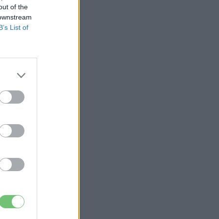
out of the
 downstream
B’s List of