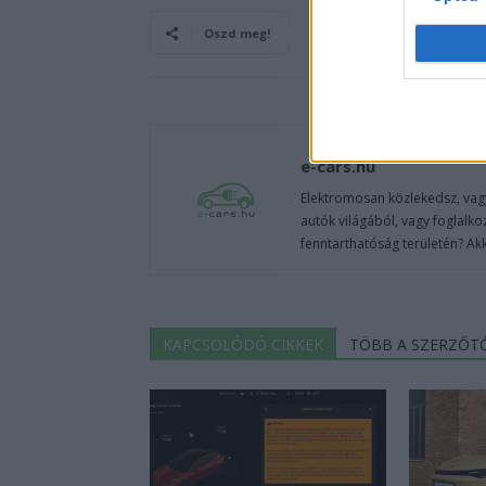
Oszd meg!
e-cars.hu
Elektromosan közlekedsz, vagy
autók világából, vagy foglalko
fenntarthatóság területén? Akk
KAPCSOLÓDÓ CIKKEK
TÖBB A SZERZŐT