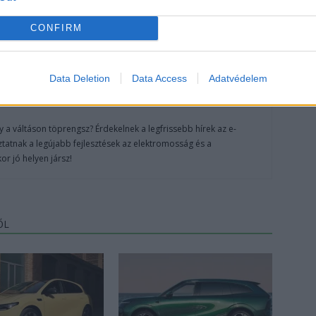
CONFIRM
Data Deletion
Data Access
Adatvédelem
 a váltáson töprengsz? Érdekelnek a legfrissebb hírek az e-
ztatnak a legújabb fejlesztések az elektromosság és a
or jó helyen jársz!
ŐL