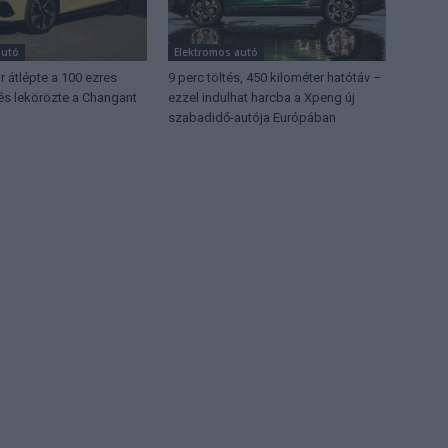
autó
Elektromos autó
 átlépte a 100 ezres
9 perc töltés, 450 kilométer hatótáv –
 és lekörözte a Changant
ezzel indulhat harcba a Xpeng új
szabadidő-autója Európában