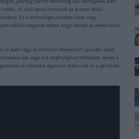
leges, jelenleg három lehetőség van mérlegelés alatt:
 töltés. Az első típusú töltésnél az áramot felső-
járműhöz. Ez a technológia azonban olyan nagy
lyek kellően magasak ahhoz, hogy elérjék az elektromos
z út alatt vagy az úttesten elhelyezett speciális sínek
mechanikus kar vagy bot segítségével töltődnek, amely a
giaátvitel az úttestbe ágyazott tekercsek és a járművek