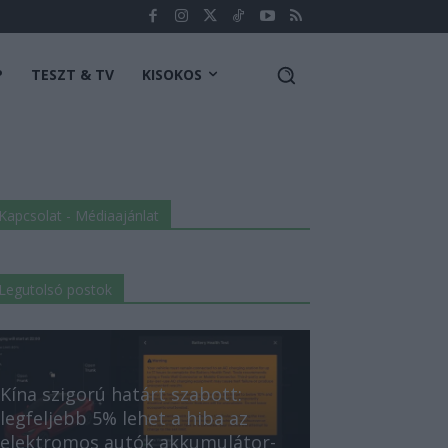
P
TESZT & TV
KISOKOS
Kapcsolat - Médiaajánlat
Legutolsó postok
Kína szigorú határt szabott:
legfeljebb 5% lehet a hiba az
elektromos autók akkumulátor-