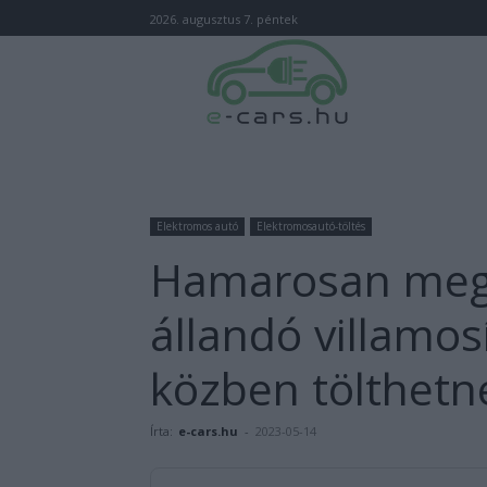
2026. augusztus 7. péntek
Elektromos autó
Elektromosautó-töltés
Hamarosan megny
állandó villamos
közben tölthetn
Írta:
e-cars.hu
-
2023-05-14