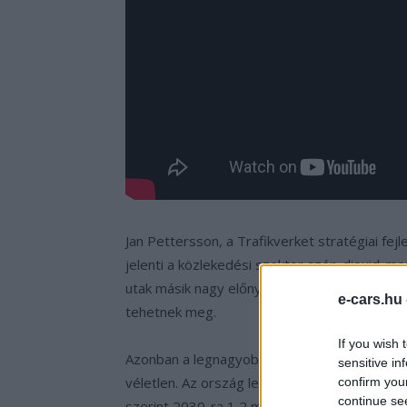
Jan Pettersson, a Trafikverket stratégiai fejl
jelenti a közlekedési szektor szén-dioxid-me
utak másik nagy előnye, hogy kisebb akkumul
e-cars.hu
tehetnek meg.
If you wish 
Azonban a legnagyobb figyelmet a teherautók
sensitive in
véletlen. Az ország legnagyobb városait össz
confirm you
continue se
szerint 2030-ra 1,2 millió tonnával csökke