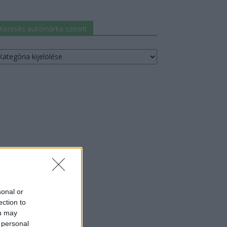
Keresés autómárka szerint
resés
utómárka
erint
sonal or
ection to
ou may
 personal