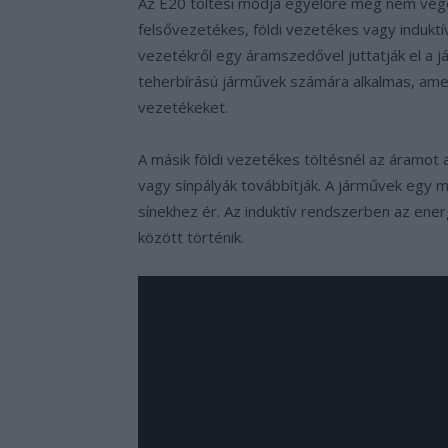
Az E20 töltési módja egyelőre még nem vége
felsővezetékes, földi vezetékes vagy induktív
vezetékről egy áramszedővel juttatják el a 
teherbírású járművek számára alkalmas, ame
vezetékeket.
A másik földi vezetékes töltésnél az áramot a
vagy sínpályák továbbítják. A járművek egy 
sínekhez ér. Az induktív rendszerben az ener
között történik.