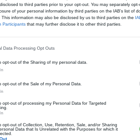
disclosed to third parties prior to your opt-out. You may separately opt-
és mind a kereskedelmi, mint pedig a személyszállító
losure of your personal information by third parties on the IAB’s list of
da repülőtér és egy Rosenbergben található logisztikai
. This information may also be disclosed by us to third parties on the
IA
Participants
that may further disclose it to other third parties.
-ig 2000 kilométeren, majd 2035-ig 3000 kilométernyi
l Data Processing Opt Outs
o opt-out of the Sharing of my personal data.
.hu-t a Google hírfolyamodhoz!
In
o opt-out of the Sale of my Personal Data.
In
›
, további tartalmakért!
to opt-out of processing my Personal Data for Targeted
ing.
In
ás
Elektromos autó
Svédország
o opt-out of Collection, Use, Retention, Sale, and/or Sharing
ersonal Data that Is Unrelated with the Purposes for which it
lected.
Out