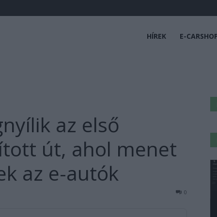
HÍREK
E-CARSHO
ílik az első
ított út, ahol menet
ek az e-autók
0