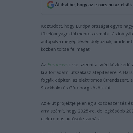
Állítsd be, hogy az e-cars.hu az elsők
Köztudott, hogy Európa országai egyre nagyo
tüzelőanyagoktól mentes e-mobilitás irányá
autópálya megépítésén dolgoznak, ami lehet
közben töltse fel magát.
Az
Euronews
cikke szerint a svéd közlekedés
ki a forradalmi útszakasz átépítésére. A Hal
fogják kiépíteni az elektromos útrendszert,
Stockholm és Göteborg között fut.
Az e-út projektje jelenleg a közbeszerzés és
arra számít, hogy 2025-re, de legkésőbb 202
elektromos autósok számára.