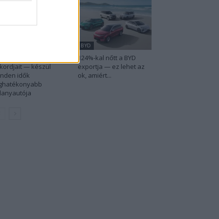
udi
BYD
 Audi letarolta saját
124%-kal nőtt a BYD
kordjait — készül
exportja — ez lehet az
nden idők
ok, amiért...
eghatékonyabb
llanyautója