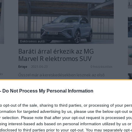
Elektromos autó
Baráti árral érkezik az MG
Marvel R elektromos SUV
Eriqo
-
2021-06-23
0 hozzászólás
ás
Ősszel már a kereskedésekben lesznek az első
Marvel R elektromos SUV-k.
 -
Do Not Process My Personal Information
to opt-out of the sale, sharing to third parties, or processing of your per
formation for targeted advertising by us, please use the below opt-out s
r selection. Please note that after your opt-out request is processed y
eing interest-based ads based on personal information utilized by us or
disclosed to third parties prior to your opt-out. You may separately opt-