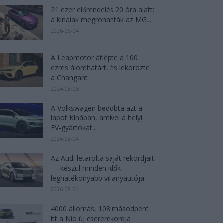
21 ezer előrendelés 20 óra alatt:
a kínaiak megrohanták az MG...
2026-08-04
A Leapmotor átlépte a 100
ezres álomhatárt, és lekörözte
a Changant
2026-08-05
A Volkswagen bedobta azt a
lapot Kínában, amivel a helyi
EV-gyártókat...
2026-08-04
Az Audi letarolta saját rekordjait
— készül minden idők
leghatékonyabb villanyautója
2026-08-04
4000 állomás, 108 másodperc:
itt a Nio új csererekordja