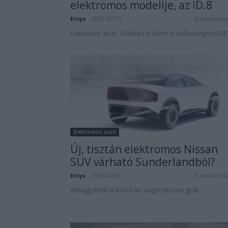
elektromos modellje, az ID.8
Eriqo
-
2021-07-15
0 hozzászól
Hatalmas, akár 7 üléses is lehet a Volkswagen ID.8
Elektromos autó
Új, tisztán elektromos Nissan
SUV várható Sunderlandból?
Eriqo
-
2021-07-01
0 hozzászól
Akkugyárral is bővül az angol Nissan gyár