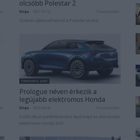
olcsóbb Polestar 2
Eriqo
-
2021-07-12
ás
1 hozzászólás
Számos újítással készül a Polestar jövőre.
Elektromos autó
Prologue néven érkezik a
legújabb elektromos Honda
Eriqo
-
2021-06-30
ás
1 hozzászólás
A GM Ultium padlólemezére épül majd az első tisztán
elektromos Honda SUV.