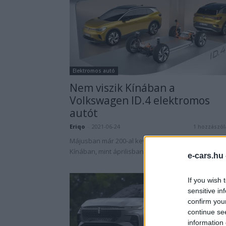
Elektromos autó
Nem viszik Kínában a
Volkswagen ID.4 elektromos
autót
Eriqo
-
2021-06-24
1 hozzászól
Májusban már 200-al kevesebb ID.4-et adtak el
Kínában, mint áprilisban.
e-cars.hu
If you wish 
sensitive in
confirm you
continue se
information 