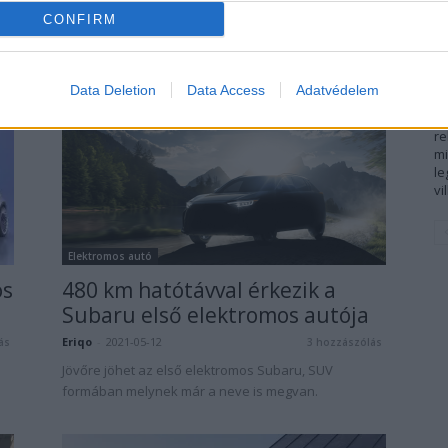
Eriqo
-
2021-05-27
ás
0 hozzászólás
CONFIRM
Jöhet a tisztán elektromos Ford Explorer, Bronco és
egy Lincoln is hamarosan.
Data Deletion
Data Access
Adatvédelem
A
Az
re
mi
l
vi
Elektromos autó
os
480 km hatótávval érkezik a
Subaru első elektromos autója
Eriqo
-
2021-05-12
ás
3 hozzászólás
Jövőre jöhet az első elektromos Subaru, SUV
formában melynek már a neve is megvan.