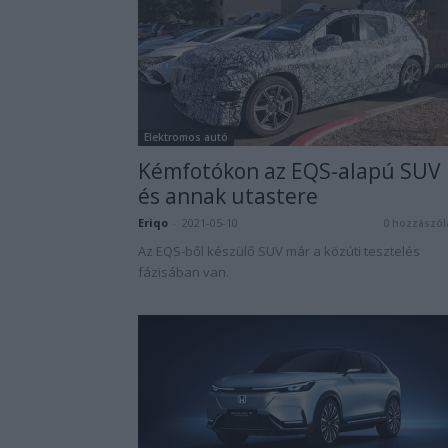
Elektromos autó
Kémfotókon az EQS-alapú SUV
és annak utastere
Eriqo
-
2021-05-10
0 hozzászól
Az EQS-ből készülő SUV már a közúti tesztelés
fázisában van.