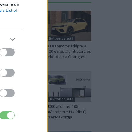
 downstream
B’s List of
lektromos autó
Elektromos autó
na szigorú határt
A Leapmotor átlépte a
abott: legfeljebb 5%
100 ezres álomhatárt, és
het a hiba az
lekörözte a Changant
ektromos...
lektromos autó
Elektromos autó
perc töltés, 450
4000 állomás, 108
lométer hatótáv –
másodperc: itt a Nio új
zel indulhat harcba
csererekordja
.