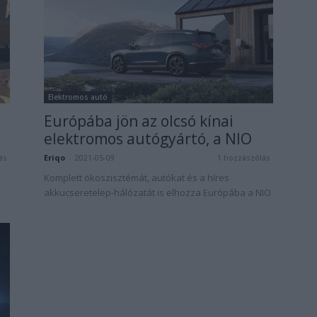
Elektromos autó
Európába jön az olcsó kínai
elektromos autógyártó, a NIO
Eriqo
-
2021-05-09
ás
1 hozzászólás
Komplett ökoszisztémát, autókat és a híres
akkucseretelep-hálózatát is elhozza Európába a NIO