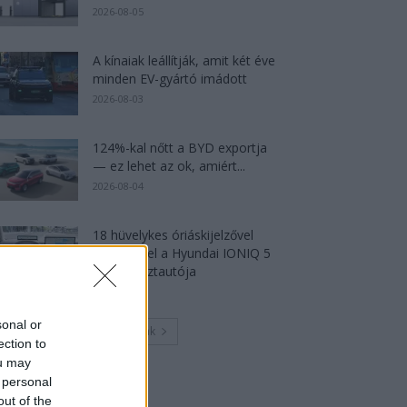
2026-08-05
A kínaiak leállítják, amit két éve
minden EV-gyártó imádott
2026-08-03
124%-kal nőtt a BYD exportja
— ez lehet az ok, amiért...
2026-08-04
18 hüvelykes óriáskijelzővel
bukkant fel a Hyundai IONIQ 5
titkos tesztautója
2026-08-03
sonal or
Továbbiak
ection to
ou may
 personal
out of the
Legutolsó cikkek