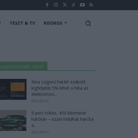
P
TESZT & TV
KISOKOS
Legolvasottabb cikkek
Kína szigorú határt szabott:
legfeljebb 5% lehet a hiba az
elektromos...
2026-08-05
9 perc töltés, 450 kilométer
hatótáv – ezzel indulhat harcba
a...
2026-08-05