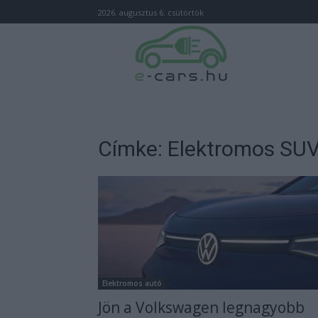
2026. augusztus 6. csütörtök
Címke: Elektromos SU
Elektromos autó
Jön a Volkswagen legnagyobb