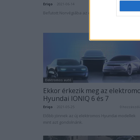
Eriqo
-
2021-06-14
0 hozzászól
Befutott Norvégiába az első 100 BYD Tang SUV.
Elektromos autó
Ekkor érkezik meg az elektrom
Hyundai IONIQ 6 és 7
Eriqo
-
2021-05-25
0 hozzászól
Előbb jönnek az új elektromos Hyundai modellek
mint azt gondolnánk.