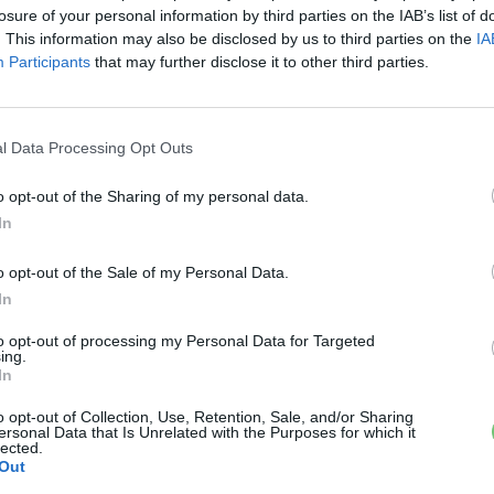
losure of your personal information by third parties on the IAB’s list of
. This information may also be disclosed by us to third parties on the
IA
Elektromos autó
Participants
that may further disclose it to other third parties.
Korando e-Motion néven érkezik
az első elektromos SsangYong
Eriqo
-
2021-06-16
E
ás
3 hozzászólás
l Data Processing Opt Outs
Kí
a
Korando e-Motion néven jön az első tisztán
sz
o opt-out of the Sharing of my personal data.
elektromos SsangYong.
le
In
el
o opt-out of the Sale of my Personal Data.
In
to opt-out of processing my Personal Data for Targeted
ing.
E
In
9 
Elektromos autó
ki
o opt-out of Collection, Use, Retention, Sale, and/or Sharing
ersonal Data that Is Unrelated with the Purposes for which it
ez
Rengeteg új elektromos Ford
lected.
a..
Out
SUV modell jön