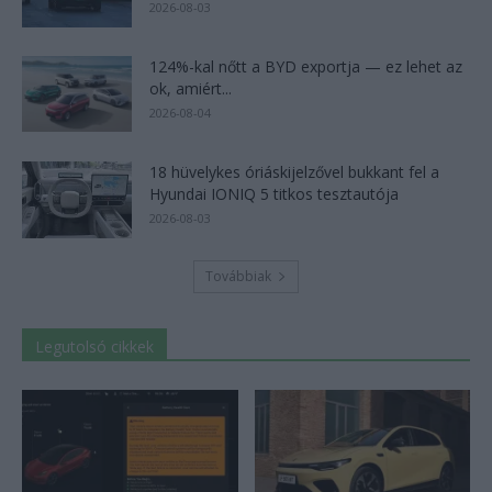
2026-08-03
124%-kal nőtt a BYD exportja — ez lehet az
ok, amiért...
2026-08-04
18 hüvelykes óriáskijelzővel bukkant fel a
Hyundai IONIQ 5 titkos tesztautója
2026-08-03
Továbbiak
Legutolsó cikkek