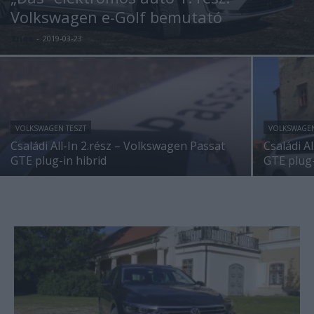
Volkswagen e-Golf bemutató
Eriqo
-
2019-03-23
VOLKSWAGEN TESZT
VOLKSWAGEN
Családi All-In 2.rész – Volkswagen Passat
Családi A
GTE plug-in hibrid
GTE plug-