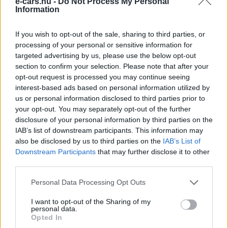
e-cars.hu -
Do Not Process My Personal
Information
If you wish to opt-out of the sale, sharing to third parties, or
processing of your personal or sensitive information for
targeted advertising by us, please use the below opt-out
Volkswagen teszt
section to confirm your selection. Please note that after your
opt-out request is processed you may continue seeing
„Das” elektromos autó: Volkswagen e-
interest-based ads based on personal information utilized by
Golf videóteszt
us or personal information disclosed to third parties prior to
Eriqo
-
2019-04-29
1 hozzászólás
your opt-out. You may separately opt-out of the further
disclosure of your personal information by third parties on the
IAB’s list of downstream participants. This information may
also be disclosed by us to third parties on the
IAB’s List of
Downstream Participants
that may further disclose it to other
third parties.
Personal Data Processing Opt Outs
I want to opt-out of the Sharing of my
personal data.
Opted In
Volkswagen teszt