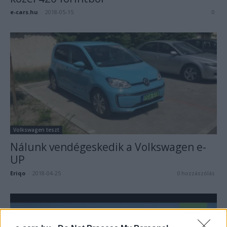
e-cars.hu
-
2018-05-15
0
Volkswagen teszt
Nálunk vendégeskedik a Volkswagen e-
UP
Eriqo
-
2018-04-25
0 hozzászólás