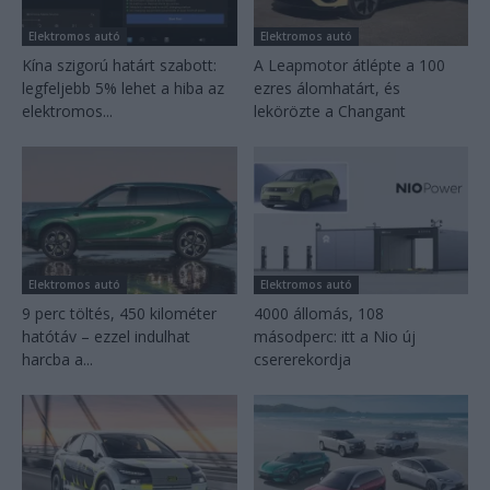
Elektromos autó
Elektromos autó
Kína szigorú határt szabott:
A Leapmotor átlépte a 100
legfeljebb 5% lehet a hiba az
ezres álomhatárt, és
elektromos...
lekörözte a Changant
Elektromos autó
Elektromos autó
9 perc töltés, 450 kilométer
4000 állomás, 108
hatótáv – ezzel indulhat
másodperc: itt a Nio új
harcba a...
csererekordja