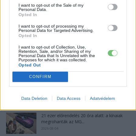
I want to opt-out of the Sale of my
Volkswagen ID.5 teszt – a sportosan
Personal Data.
Opted In
elegáns coupe
NagyGabor
-
2023-04-02
4 hozzászólás
I want to opt-out of processing my
Personal Data for Targeted Advertising.
Opted In
Legolvasottabb cikkek
I want to opt-out of Collection, Use,
Retention, Sale, and/or Sharing of my
Personal Data that Is Unrelated with the
Kína szigorú határt szabott: legfeljebb 5%
Purposes for which it was collected.
lehet a hiba az elektromos...
Opted Out
2026-08-05
CONFIRM
9 perc töltés, 450 kilométer hatótáv – ezzel
indulhat harcba a...
Data Deletion
Data Access
Adatvédelem
2026-08-05
21 ezer előrendelés 20 óra alatt: a kínaiak
megrohanták az MG...
2026-08-04