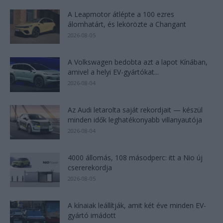
A Leapmotor átlépte a 100 ezres
álomhatárt, és lekörözte a Changant
2026-08-05
A Volkswagen bedobta azt a lapot Kínában,
amivel a helyi EV-gyártókat...
2026-08-04
Az Audi letarolta saját rekordjait — készül
minden idők leghatékonyabb villanyautója
2026-08-04
4000 állomás, 108 másodperc: itt a Nio új
csererekordja
2026-08-05
A kínaiak leállítják, amit két éve minden EV-
gyártó imádott