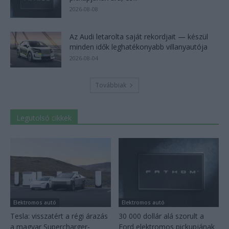
2026-08-08
Az Audi letarolta saját rekordjait — készül
minden idők leghatékonyabb villanyautója
2026-08-04
Továbbiak
Legutolsó cikkek
Elektromos autó
Elektromos autó
Tesla: visszatért a régi árazás
30 000 dollár alá szorult a
a magyar Supercharger-
Ford elektromos pickupjának