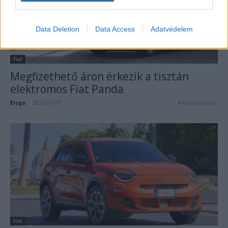
Data Deletion
Data Access
Adatvédelem
Fiat
Megfizethető áron érkezik a tisztán
elektromos Fiat Panda
Eriqo
-
2023-07-07
4 hozzászólás
Fiat