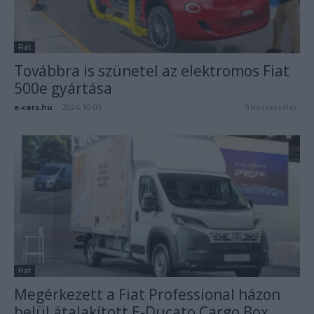
Fiat
Továbbra is szünetel az elektromos Fiat
500e gyártása
e-cars.hu
-
2024-10-03
0 hozzászólás
Fiat
Megérkezett a Fiat Professional házon
belül átalakított E-Ducato Cargo Box