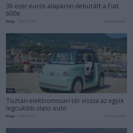
36 ezer eurós alapáron debütált a Fiat
600e
Eriqo
-
2023-07-05
2 hozzászólás
Fiat
Tisztán elektromosan tér vissza az egyik
legcukibb olasz autó
Eriqo
-
2023-06-01
0 hozzászólás