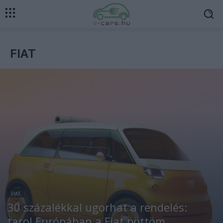
FIAT
FIAT
30 százalékkal ugorhat a rendelés:
tarol Európában a Fiat pöttöm