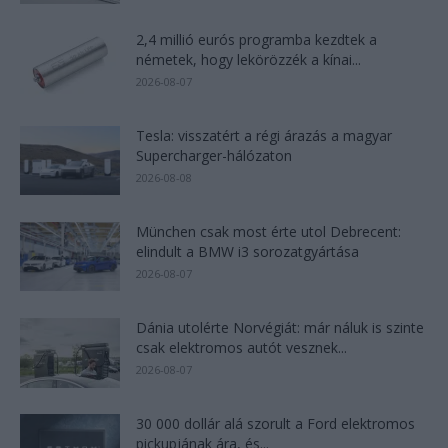
2,4 millió eurós programba kezdtek a
németek, hogy lekörözzék a kínai...
2026-08-07
Tesla: visszatért a régi árazás a magyar
Supercharger-hálózaton
2026-08-08
München csak most érte utol Debrecent:
elindult a BMW i3 sorozatgyártása
2026-08-07
Dánia utolérte Norvégiát: már náluk is szinte
csak elektromos autót vesznek...
2026-08-07
30 000 dollár alá szorult a Ford elektromos
pickupjának ára, és...