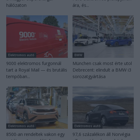
hálózaton
ára, és...
Elektromos autó
BMW
9000 elektromos furgonnál
München csak most érte utol
tart a Royal Mail — és brutális
Debrecent: elindult a BMW i3
tempóban...
sorozatgyártása
Elektromos autó
Elektromos autó
8500-an rendeltek vakon egy
97,6 százalékon áll Norvégia