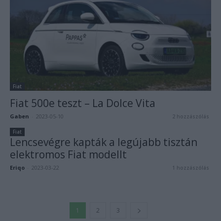
Fiat
Fiat 500e teszt – La Dolce Vita
Gaben
-
2023-05-10
2 hozzászólás
Fiat
Lencsevégre kapták a legújabb tisztán
elektromos Fiat modellt
Eriqo
-
2023-03-22
1 hozzászólás
1
2
3