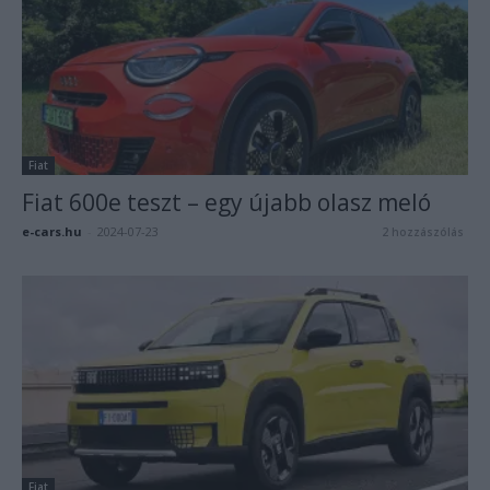
Fiat
Fiat 600e teszt – egy újabb olasz meló
e-cars.hu
-
2024-07-23
2 hozzászólás
Fiat