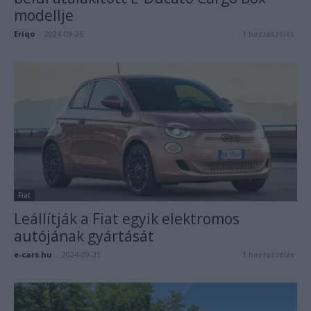
modellje
Eriqo
-
2024-09-26
1 hozzászólás
Fiat
Leállítják a Fiat egyik elektromos
autójának gyártását
e-cars.hu
-
2024-09-21
1 hozzászólás