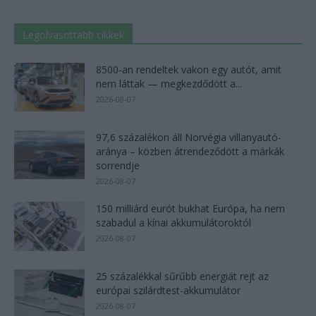
Legolvasottabb cikkek
8500-an rendeltek vakon egy autót, amit
nem láttak — megkezdődött a...
2026-08-07
97,6 százalékon áll Norvégia villanyautó-
aránya – közben átrendeződött a márkák
sorrendje
2026-08-07
150 milliárd eurót bukhat Európa, ha nem
szabadul a kínai akkumulátoroktól
2026-08-07
25 százalékkal sűrűbb energiát rejt az
európai szilárdtest-akkumulátor
2026-08-07