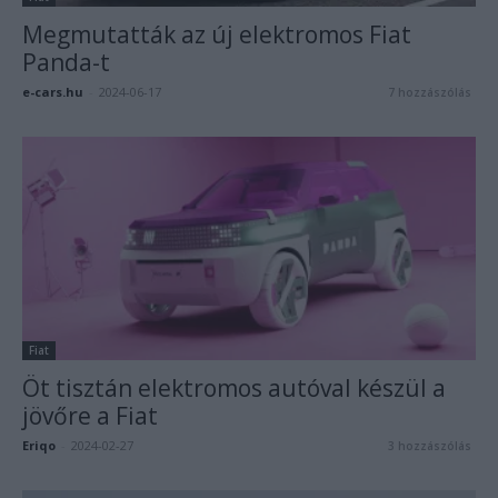
Megmutatták az új elektromos Fiat
Panda-t
e-cars.hu
-
2024-06-17
7 hozzászólás
Fiat
Öt tisztán elektromos autóval készül a
jövőre a Fiat
Eriqo
-
2024-02-27
3 hozzászólás