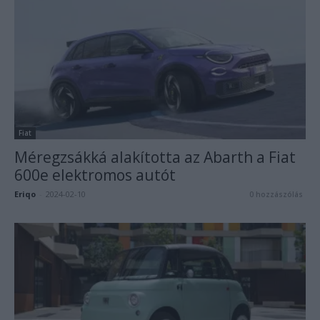
Fiat
Méregzsákká alakította az Abarth a Fiat
600e elektromos autót
Eriqo
-
2024-02-10
0 hozzászólás