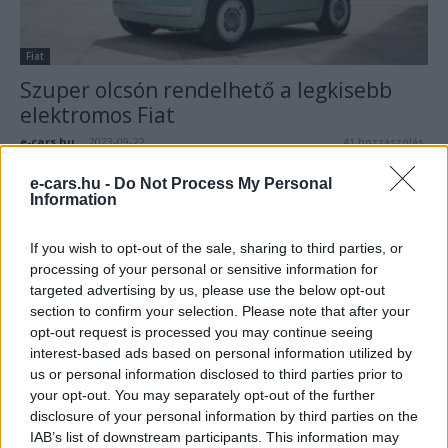
Fiat
Szuper olcsón rendelhető a legkisebb
elektromos Fiat
e-cars.hu
-
2023-09-22
41 hozzászólás
e-cars.hu -
Do Not Process My Personal
Information
If you wish to opt-out of the sale, sharing to third parties, or
processing of your personal or sensitive information for
targeted advertising by us, please use the below opt-out
section to confirm your selection. Please note that after your
opt-out request is processed you may continue seeing
interest-based ads based on personal information utilized by
us or personal information disclosed to third parties prior to
Fiat
your opt-out. You may separately opt-out of the further
Elstartolt a tisztán elektromos Fiat 600
disclosure of your personal information by third parties on the
sorozatgyártása
IAB’s list of downstream participants. This information may