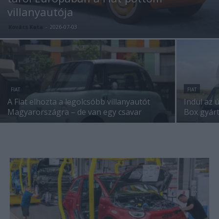
villanyautója
Kovács Kata
-
2026-07-03
FIAT
FIAT
A Fiat elhozta a legolcsóbb villanyautót
Indul az 
Magyarországra – de van egy csavar
Box gyár