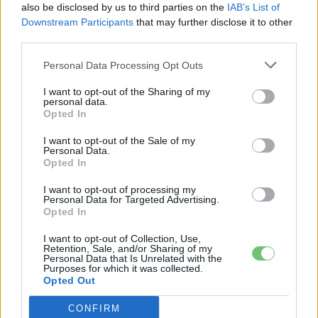
also be disclosed by us to third parties on the
IAB’s List of
e-cars.hu
-
2023-09-14
0 hozzászólás
Downstream Participants
that may further disclose it to other
third parties.
Personal Data Processing Opt Outs
I want to opt-out of the Sharing of my
personal data.
Opted In
I want to opt-out of the Sale of my
Personal Data.
Opted In
Fiat
I want to opt-out of processing my
Jön a Fiat tízmillió forint alatti
Personal Data for Targeted Advertising.
Opted In
elektromos autója
Eriqo
-
2023-08-09
5 hozzászólás
I want to opt-out of Collection, Use,
Retention, Sale, and/or Sharing of my
Personal Data that Is Unrelated with the
Purposes for which it was collected.
Opted Out
CONFIRM