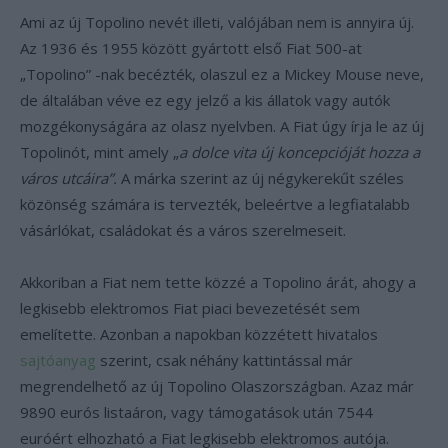
Ami az új Topolino nevét illeti, valójában nem is annyira új.
Az 1936 és 1955 között gyártott első Fiat 500-at
„Topolino” -nak becézték, olaszul ez a Mickey Mouse neve,
de általában véve ez egy jelző a kis állatok vagy autók
mozgékonyságára az olasz nyelvben. A Fiat úgy írja le az új
Topolinót, mint amely „
a dolce vita új koncepcióját hozza a
város utcáira”.
A márka szerint az új négykerekűt széles
közönség számára is tervezték, beleértve a legfiatalabb
vásárlókat, családokat és a város szerelmeseit.
Akkoriban a Fiat nem tette közzé a Topolino árát, ahogy a
legkisebb elektromos Fiat piaci bevezetését sem
emelítette. Azonban a napokban közzétett hivatalos
sajtóanyag
szerint, csak néhány kattintással már
megrendelhető az új Topolino Olaszországban. Azaz már
9890 eurós listaáron, vagy támogatások után 7544
euróért elhozható a Fiat legkisebb elektromos autója.