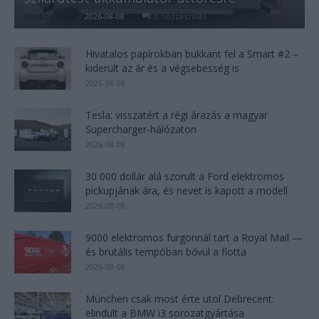
Kovács Kata
-
2026-08-08
0 hozzászólás
Hivatalos papírokban bukkant fel a Smart #2 –
kiderült az ár és a végsebesség is
2026-08-08
Tesla: visszatért a régi árazás a magyar
Supercharger-hálózaton
2026-08-08
30 000 dollár alá szorult a Ford elektromos
pickupjának ára, és nevet is kapott a modell
2026-08-08
9000 elektromos furgonnál tart a Royal Mail —
és brutális tempóban bővül a flotta
2026-08-08
München csak most érte utol Debrecent:
elindult a BMW i3 sorozatgyártása