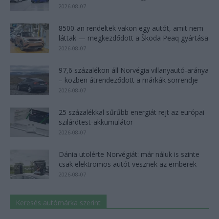
2026-08-07
8500-an rendeltek vakon egy autót, amit nem
láttak — megkezdődött a Škoda Peaq gyártása
2026-08-07
97,6 százalékon áll Norvégia villanyautó-aránya
– közben átrendeződött a márkák sorrendje
2026-08-07
25 százalékkal sűrűbb energiát rejt az európai
szilárdtest-akkumulátor
2026-08-07
Dánia utolérte Norvégiát: már náluk is szinte
csak elektromos autót vesznek az emberek
2026-08-07
Keresés autómárka szerint