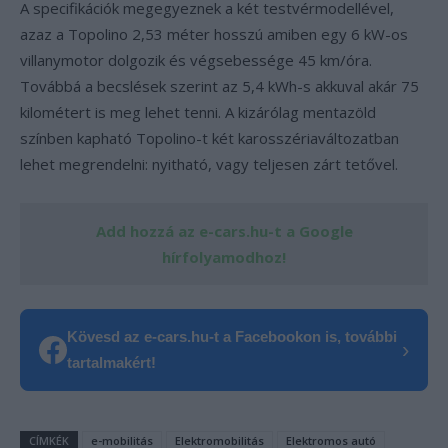
A specifikációk megegyeznek a két testvérmodellével,
azaz a Topolino 2,53 méter hosszú amiben egy 6 kW-os
villanymotor dolgozik és végsebessége 45 km/óra.
Továbbá a becslések szerint az 5,4 kWh-s akkuval akár 75
kilométert is meg lehet tenni. A kizárólag mentazöld
színben kapható Topolino-t két karosszériaváltozatban
lehet megrendelni: nyitható, vagy teljesen zárt tetővel.
Add hozzá az e-cars.hu-t a Google
hírfolyamodhoz!
Kövesd az e-cars.hu-t a Facebookon is, további
›
tartalmakért!
CÍMKÉK
e-mobilitás
Elektromobilitás
Elektromos autó