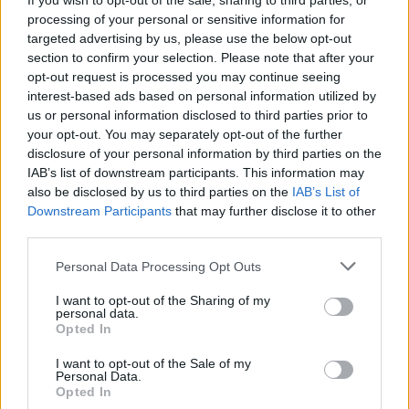
If you wish to opt-out of the sale, sharing to third parties, or
processing of your personal or sensitive information for
targeted advertising by us, please use the below opt-out
section to confirm your selection. Please note that after your
KAPCSOLÓDÓ CIKKEK
TÖBB A SZERZŐTŐL
opt-out request is processed you may continue seeing
interest-based ads based on personal information utilized by
A BYD hat szabadalommal készül a
us or personal information disclosed to third parties prior to
2027-es szilárdtest-akkumulátor-
your opt-out. You may separately opt-out of the further
áttörésre
disclosure of your personal information by third parties on the
Akkumulátor
IAB’s list of downstream participants. This information may
also be disclosed by us to third parties on the
IAB’s List of
Hivatalos papírokban bukkant fel a
Downstream Participants
that may further disclose it to other
Smart #2 – kiderült az ár és a
third parties.
Elektromos
végsebesség is
autó
Personal Data Processing Opt Outs
Tesla: visszatért a régi árazás a magyar
I want to opt-out of the Sharing of my
Supercharger-hálózaton
personal data.
Elektromos
Opted In
autó
I want to opt-out of the Sale of my
Personal Data.
Opted In