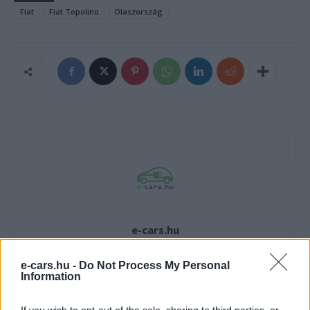
Fiat
Fiat Topolino
Olaszország
e-cars.hu
Elektromosan közlekedsz, vagy a váltáson töprengsz?
Érdekelnek a legfrissebb hírek az e-autók világából, vagy
e-cars.hu -
Do Not Process My Personal
Information
foglalkoztatnak a legújabb fejlesztések az elektromosság és a
fenntarthatóság területén? Akkor jó helyen jársz!