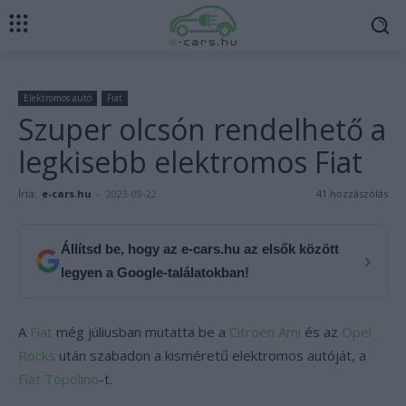
Elektromos autó
Fiat
Szuper olcsón rendelhető a
legkisebb elektromos Fiat
Írta:
e-cars.hu
-
2023-09-22
41 hozzászólás
Állítsd be, hogy az e-cars.hu az elsők között
›
legyen a Google-találatokban!
A
Fiat
még júliusban mutatta be a
Citroen Ami
és az
Opel
Rocks
után szabadon a kisméretű elektromos autóját, a
Fiat Topolino
-t.