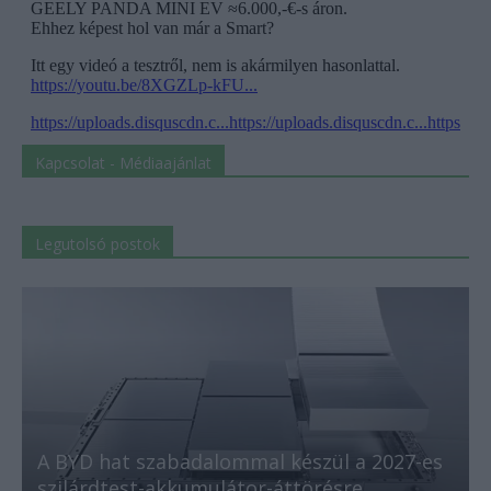
Kapcsolat - Médiaajánlat
Legutolsó postok
A BYD hat szabadalommal készül a 2027-es
szilárdtest-akkumulátor-áttörésre