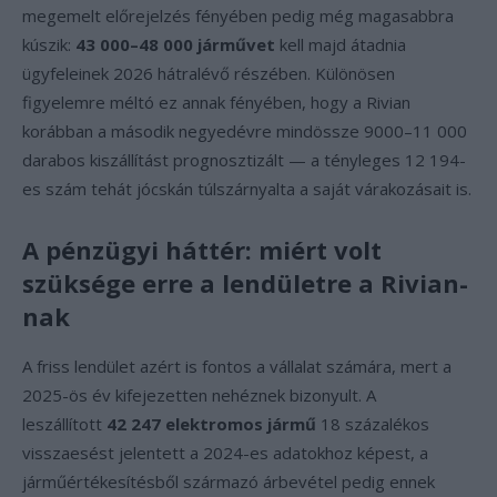
megemelt előrejelzés fényében pedig még magasabbra
kúszik:
43 000–48 000 járművet
kell majd átadnia
ügyfeleinek 2026 hátralévő részében. Különösen
figyelemre méltó ez annak fényében, hogy a Rivian
korábban a második negyedévre mindössze 9000–11 000
darabos kiszállítást prognosztizált — a tényleges 12 194-
es szám tehát jócskán túlszárnyalta a saját várakozásait is.
A pénzügyi háttér: miért volt
szüksége erre a lendületre a Rivian-
nak
A friss lendület azért is fontos a vállalat számára, mert a
2025-ös év kifejezetten nehéznek bizonyult. A
leszállított
42 247 elektromos jármű
18 százalékos
visszaesést jelentett a 2024-es adatokhoz képest, a
járműértékesítésből származó árbevétel pedig ennek