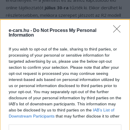
eredményeit — a jelentést és az ahhoz kapcsolódó élő
online tájékoztatót
július 30-ra
tűzték ki. Ekkor derülhet ki
részletesebben, mekkora szerepet játszott az R2 modell
a most bejelentett kiugró számokban, és hogy a vállalat
mennyire áll közel ahhoz, hogy a megnövekedett
e-cars.hu -
Do Not Process My Personal
Information
kiszállítások mellett a veszteségeit is érdemben
csökkentse.
If you wish to opt-out of the sale, sharing to third parties, or
processing of your personal or sensitive information for
targeted advertising by us, please use the below opt-out
Kövesd az e-cars.hu-t a Facebookon is, további
›
section to confirm your selection. Please note that after your
tartalmakért!
opt-out request is processed you may continue seeing
interest-based ads based on personal information utilized by
us or personal information disclosed to third parties prior to
your opt-out. You may separately opt-out of the further
CÍMKÉK
e-mobilitás
Elektromobilitás
Elektromos autó
disclosure of your personal information by third parties on the
Rivian
IAB’s list of downstream participants. This information may
also be disclosed by us to third parties on the
IAB’s List of
Downstream Participants
that may further disclose it to other
third parties.