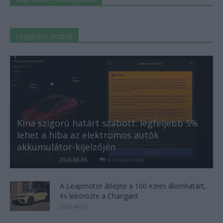
Legutolsó postok
Kína szigorú határt szabott: legfeljebb 5%
lehet a hiba az elektromos autók
akkumulátor-kijelzőjén
Kovács Kata
-
2026-08-05
0 hozzászólás
A Leapmotor átlépte a 100 ezres álomhatárt,
és lekörözte a Changant
2026-08-05