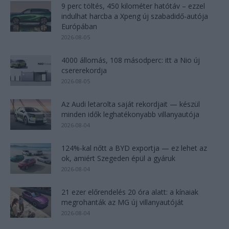
9 perc töltés, 450 kilométer hatótáv – ezzel
indulhat harcba a Xpeng új szabadidő-autója
Európában
2026-08-05
4000 állomás, 108 másodperc: itt a Nio új
csererekordja
2026-08-05
Az Audi letarolta saját rekordjait — készül
minden idők leghatékonyabb villanyautója
2026-08-04
124%-kal nőtt a BYD exportja — ez lehet az
ok, amiért Szegeden épül a gyáruk
2026-08-04
21 ezer előrendelés 20 óra alatt: a kínaiak
megrohanták az MG új villanyautóját
2026-08-04