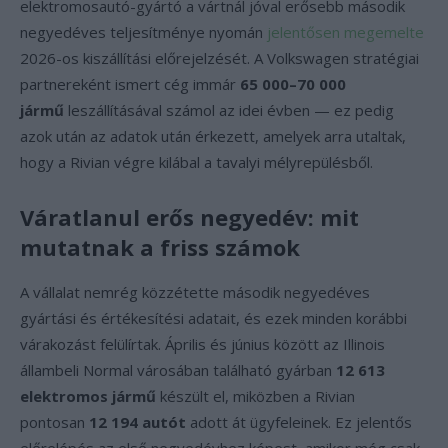
elektromosautó-gyártó a vártnál jóval erősebb második
negyedéves teljesítménye nyomán
jelentősen megemelte
2026-os kiszállítási előrejelzését. A Volkswagen stratégiai
partnereként ismert cég immár
65 000–70 000
jármű
leszállításával számol az idei évben — ez pedig
azok után az adatok után érkezett, amelyek arra utaltak,
hogy a Rivian végre kilábal a tavalyi mélyrepülésből.
Váratlanul erős negyedév: mit
mutatnak a friss számok
A vállalat nemrég közzétette második negyedéves
gyártási és értékesítési adatait, és ezek minden korábbi
várakozást felülírtak. Április és június között az Illinois
állambeli Normal városában található gyárban
12 613
elektromos jármű
készült el, miközben a Rivian
pontosan
12 194 autót
adott át ügyfeleinek. Ez jelentős