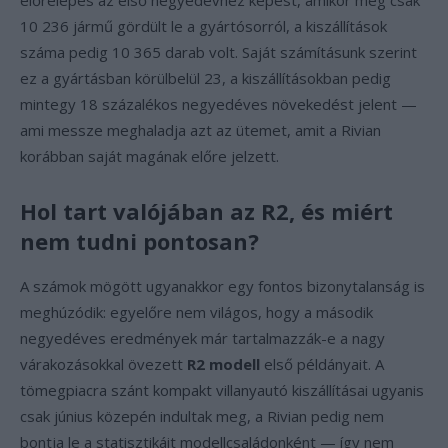
előrelépés az első negyedévhez képest, amikor még csak
10 236 jármű gördült le a gyártósorról, a kiszállítások
száma pedig 10 365 darab volt. Saját számításunk szerint
ez a gyártásban körülbelül 23, a kiszállításokban pedig
mintegy 18 százalékos negyedéves növekedést jelent —
ami messze meghaladja azt az ütemet, amit a Rivian
korábban saját magának előre jelzett.
Hol tart valójában az R2, és miért
nem tudni pontosan?
A számok mögött ugyanakkor egy fontos bizonytalanság is
meghúzódik: egyelőre nem világos, hogy a második
negyedéves eredmények már tartalmazzák-e a nagy
várakozásokkal övezett
R2 modell
első példányait. A
tömegpiacra szánt kompakt villanyautó kiszállításai ugyanis
csak június közepén indultak meg, a Rivian pedig nem
bontja le a statisztikáit modellcsaládonként — így nem