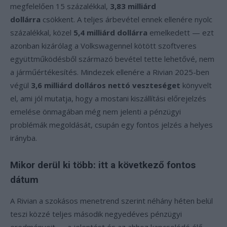
megfelelően 15 százalékkal,
3,83 milliárd
dollárra
csökkent. A teljes árbevétel ennek ellenére nyolc
százalékkal, közel
5,4 milliárd dollárra
emelkedett — ezt
azonban kizárólag a Volkswagennel kötött szoftveres
együttműködésből származó bevétel tette lehetővé, nem
a járműértékesítés. Mindezek ellenére a Rivian 2025-ben
végül
3,6 milliárd dolláros nettó veszteséget
könyvelt
el, ami jól mutatja, hogy a mostani kiszállítási előrejelzés
emelése önmagában még nem jelenti a pénzügyi
problémák megoldását, csupán egy fontos jelzés a helyes
irányba.
Mikor derül ki több: itt a következő fontos
dátum
A Rivian a szokásos menetrend szerint néhány héten belül
teszi közzé teljes második negyedéves pénzügyi