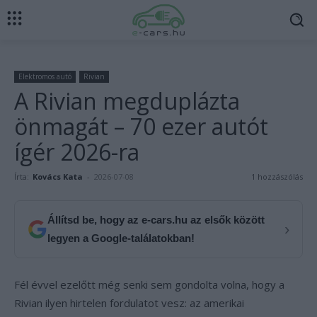
Elektromos autó
Rivian
A Rivian megduplázta
önmagát – 70 ezer autót
ígér 2026-ra
Írta:
Kovács Kata
-
2026-07-08
1 hozzászólás
Állítsd be, hogy az e-cars.hu az elsők között
›
legyen a Google-találatokban!
Fél évvel ezelőtt még senki sem gondolta volna, hogy a
Rivian ilyen hirtelen fordulatot vesz: az amerikai