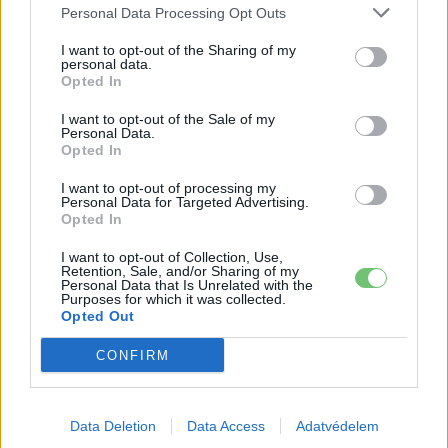
Personal Data Processing Opt Outs
I want to opt-out of the Sharing of my
personal data.
Opted In
I want to opt-out of the Sale of my
Personal Data.
Opted In
I want to opt-out of processing my
Personal Data for Targeted Advertising.
Kovács Kata
Opted In
http://e-cars.hu
I want to opt-out of Collection, Use,
Retention, Sale, and/or Sharing of my
Szeretem az elektromos autókat és a modern technológiát!
Personal Data that Is Unrelated with the
Purposes for which it was collected.
Opted Out
CONFIRM
KAPCSOLÓDÓ CIKKEK
TÖBB A SZERZŐTŐL
Kína szigorú határt szabott: legfeljebb
Data Deletion
Data Access
Adatvédelem
5% lehet a hiba az elektromos autók