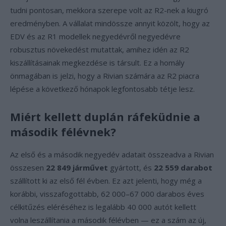
tudni pontosan, mekkora szerepe volt az R2-nek a kiugró
eredményben. A vállalat mindössze annyit közölt, hogy az
EDV és az R1 modellek negyedévről negyedévre
robusztus növekedést mutattak, amihez idén az R2
kiszállításainak megkezdése is társult. Ez a homály
önmagában is jelzi, hogy a Rivian számára az R2 piacra
lépése a következő hónapok legfontosabb tétje lesz.
Miért kellett duplán ráfeküdnie a
második félévnek?
Az első és a második negyedév adatait összeadva a Rivian
összesen
22 849 járművet
gyártott, és
22 559 darabot
szállított ki az első fél évben. Ez azt jelenti, hogy még a
korábbi, visszafogottabb, 62 000–67 000 darabos éves
célkitűzés eléréséhez is legalább 40 000 autót kellett
volna leszállítania a második félévben — ez a szám az új,