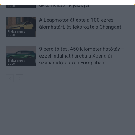
Elektromos
akkumulátor-kijelzőjén
autó
A Leapmotor átlépte a 100 ezres
álomhatárt, és lekörözte a Changant
Elektromos
autó
9 perc töltés, 450 kilométer hatótáv –
ezzel indulhat harcba a Xpeng új
Elektromos
szabadidő-autója Európában
autó