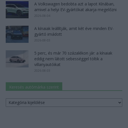
A Volkswagen bedobta azt a lapot Kínában,
amivel a helyi EV-gyártókat akarja megelőzni
2026-08-04
A kínaiak leállítják, amit két éve minden EV-
gyártó imádott
2026-08-03
5 perc, és már 70 százalékon jár: a kínaiak
eddig nem látott sebességgel töltik a
villanyautóikat
2026-08-03
Keresés autómárka szerint
Keresés
autómárka
szerint