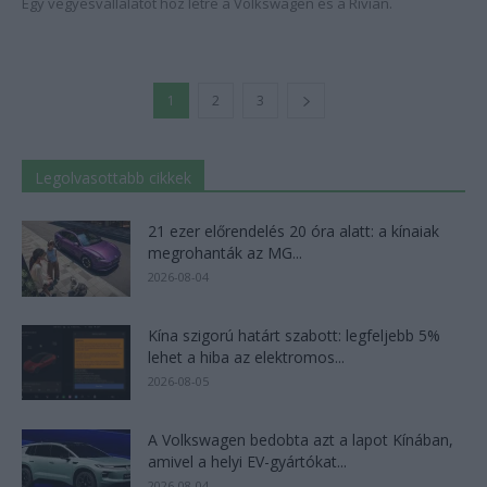
Egy vegyesvállalatot hoz létre a Volkswagen és a Rivian.
1
2
3
Legolvasottabb cikkek
21 ezer előrendelés 20 óra alatt: a kínaiak
megrohanták az MG...
2026-08-04
Kína szigorú határt szabott: legfeljebb 5%
lehet a hiba az elektromos...
2026-08-05
A Volkswagen bedobta azt a lapot Kínában,
amivel a helyi EV-gyártókat...
2026-08-04