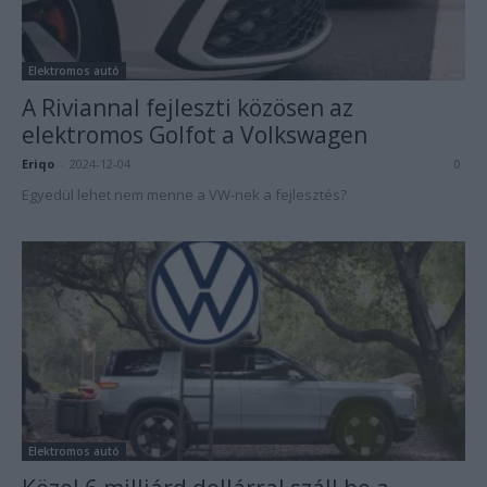
Elektromos autó
A Riviannal fejleszti közösen az
elektromos Golfot a Volkswagen
Eriqo
-
2024-12-04
0
Egyedül lehet nem menne a VW-nek a fejlesztés?
Elektromos autó