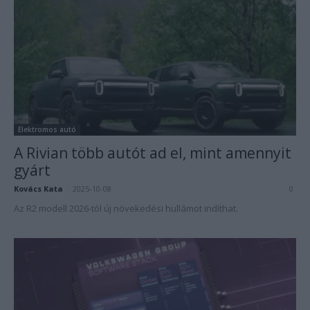
Elektromos autó
A Rivian több autót ad el, mint amennyit
gyárt
Kovács Kata
-
2025-10-08
0
Az R2 modell 2026-tól új növekedési hullámot indíthat.