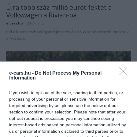
Újra több száz millió eurót fektet a
Volkswagen a Rivian-ba
e-cars.hu
-
2025-07-03
0
Cél a közös technológiai fejlesztés és a VW szoftverproblémáinak
orvoslása.
e-cars.hu -
Do Not Process My Personal
Information
If you wish to opt-out of the sale, sharing to third parties, or
processing of your personal or sensitive information for
targeted advertising by us, please use the below opt-out
Elektromos autó
section to confirm your selection. Please note that after your
opt-out request is processed you may continue seeing
Felére csökkentette negyedéves
interest-based ads based on personal information utilized by
veszteségét a Rivian
us or personal information disclosed to third parties prior to
e-cars.hu
-
2025-02-22
0