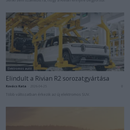
Senki sem számított rá, hogy a Rivian ennyire begyorsul.
Elektromos autó
Elindult a Rivian R2 sorozatgyártása
Kovács Kata
-
2026-04-25
0
Több változatban érkezik az új elektromos SUV.