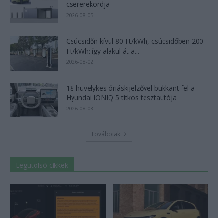
csererekordja
2026-08-05
Csúcsidőn kívül 80 Ft/kWh, csúcsidőben 200
Ft/kWh: így alakul át a...
2026-08-02
18 hüvelykes óriáskijelzővel bukkant fel a
Hyundai IONIQ 5 titkos tesztautója
2026-08-03
Továbbiak
Legutolsó cikkek