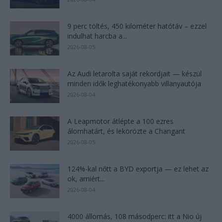
9 perc töltés, 450 kilométer hatótáv – ezzel
indulhat harcba a...
2026-08-05
Az Audi letarolta saját rekordjait — készül
minden idők leghatékonyabb villanyautója
2026-08-04
A Leapmotor átlépte a 100 ezres
álomhatárt, és lekörözte a Changant
2026-08-05
124%-kal nőtt a BYD exportja — ez lehet az
ok, amiért...
2026-08-04
4000 állomás, 108 másodperc: itt a Nio új