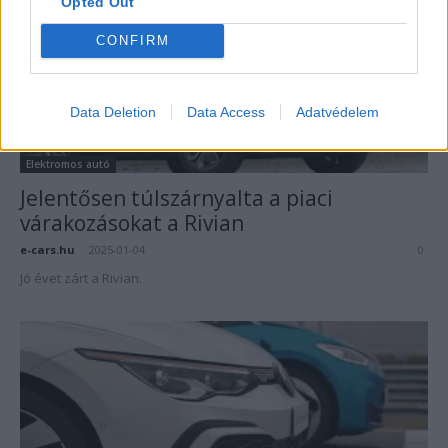
Opted Out
CONFIRM
Data Deletion
Data Access
Adatvédelem
Elektromos autó
Jelentősen túlszárnyalta a piaci
várakozásokat a Rivian
e-cars.hu
-
2025-01-04
0
Jó évet zárt a Rivian.