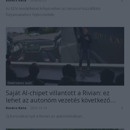
Kovács Kata
-
2026-02-21
0
Az EDV-modelleket kifejezetten az Amazon kiszállítási
folyamataihoz fejlesztették.
Elektromos autó
Saját AI-chipet villantott a Rivian: ez
lehet az autonóm vezetés következő...
Kovács Kata
-
2025-12-14
0
Új korszakot nyit a Rivian az autonómiában.