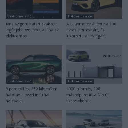
Elektromos autó
Elektromos autó
Kína szigorú határt szabott:
A Leapmotor átlépte a 100
legfeljebb 5% lehet a hiba az
ezres álomhatárt, és
elektromos...
lekörözte a Changant
Elektromos autó
Elektromos autó
9 perc töltés, 450 kilométer
4000 állomás, 108
hatótáv – ezzel indulhat
másodperc: itt a Nio új
harcba a...
csererekordja