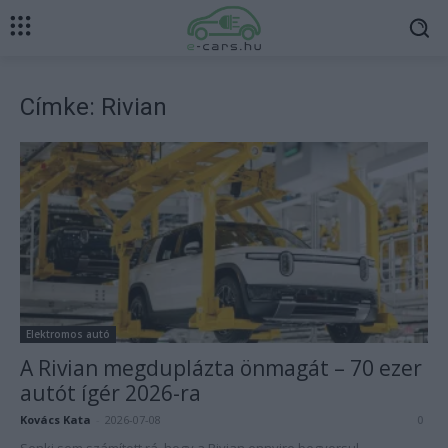
Címke: Rivian
Elektromos autó
A Rivian megduplázta önmagát – 70 ezer
autót ígér 2026-ra
Kovács Kata
-
2026-07-08
0