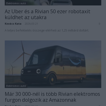
Elektromos autó
Az Uber és a Rivian 50 ezer robotaxit
küldhet az utakra
Kovács Kata
-
2026-03-21
0
A teljes befektetés összege elérheti az 1,25 milliárd dollárt.
Elektromos autó
Már 30 000-nél is több Rivian elektromos
furgon dolgozik az Amazonnak