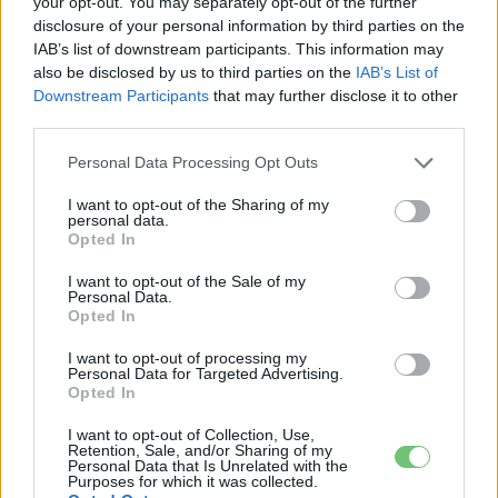
your opt-out. You may separately opt-out of the further
disclosure of your personal information by third parties on the
Bevétele pedig felülmúlta a várakozásokat.
IAB’s list of downstream participants. This information may
also be disclosed by us to third parties on the
IAB’s List of
Downstream Participants
that may further disclose it to other
third parties.
Personal Data Processing Opt Outs
I want to opt-out of the Sharing of my
personal data.
Opted In
I want to opt-out of the Sale of my
Elektromos autó
Personal Data.
Opted In
Jól halad a Rivian az Amazon elektromos
furgonjainak gyártásával
I want to opt-out of processing my
Personal Data for Targeted Advertising.
Eriqo
-
2025-01-12
0
Opted In
Száz ezer darab elektromos furgont rendelt az Amazon.
I want to opt-out of Collection, Use,
Retention, Sale, and/or Sharing of my
Personal Data that Is Unrelated with the
Purposes for which it was collected.