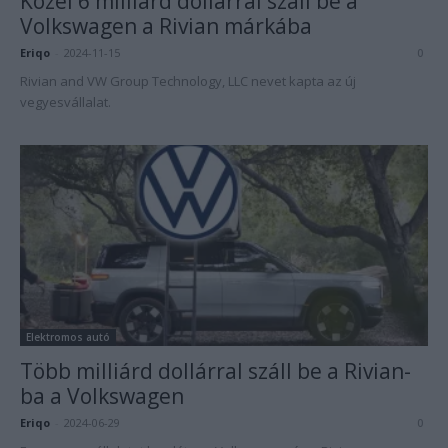
Közel 6 milliárd dollárral száll be a
Volkswagen a Rivian márkába
Eriqo
-
2024-11-15
0
Rivian and VW Group Technology, LLC nevet kapta az új
vegyesvállalat.
Elektromos autó
Több milliárd dollárral száll be a Rivian-
ba a Volkswagen
Eriqo
-
2024-06-29
0