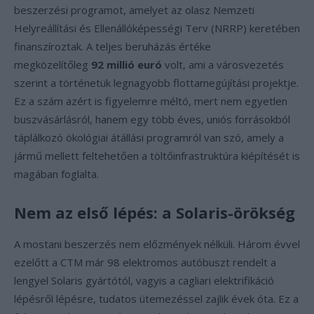
beszerzési programot, amelyet az olasz Nemzeti
Helyreállítási és Ellenállóképességi Terv (NRRP) keretében
finanszíroztak. A teljes beruházás értéke
megközelítőleg
92 millió euró
volt, ami a városvezetés
szerint a történetük legnagyobb flottamegújítási projektje.
Ez a szám azért is figyelemre méltó, mert nem egyetlen
buszvásárlásról, hanem egy több éves, uniós forrásokból
táplálkozó ökológiai átállási programról van szó, amely a
jármű mellett feltehetően a töltőinfrastruktúra kiépítését is
magában foglalta.
Nem az első lépés: a Solaris-örökség
A mostani beszerzés nem előzmények nélküli. Három évvel
ezelőtt a CTM már 98 elektromos autóbuszt rendelt a
lengyel Solaris gyártótól, vagyis a cagliari elektrifikáció
lépésről lépésre, tudatos ütemezéssel zajlik évek óta. Ez a