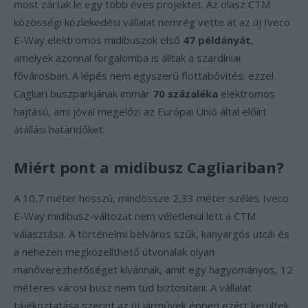
most zártak le egy több éves projektet. Az olasz CTM
közösségi közlekedési vállalat nemrég vette át az új Iveco
E-Way elektromos midibuszok első
47 példányát
,
amelyek azonnal forgalomba is álltak a szardíniai
fővárosban. A lépés nem egyszerű flottabővítés: ezzel
Cagliari buszparkjának immár
70 százaléka
elektromos
hajtású, ami jóval megelőzi az Európai Unió által előírt
átállási határidőket.
Miért pont a midibusz Cagliariban?
A 10,7 méter hosszú, mindössze 2,33 méter széles Iveco
E-Way midibusz-változat nem véletlenül lett a CTM
választása. A történelmi belváros szűk, kanyargós utcái és
a nehezen megközelíthető útvonalak olyan
manőverezhetőséget kívánnak, amit egy hagyományos, 12
méteres városi busz nem tud biztosítani. A vállalat
tájékoztatása szerint az új járművek éppen ezért kerültek