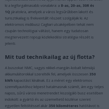
ki a legforgalmasabb vonalakra: a
8-as, 20-as, 30R és
1Q
járatokra, amelyek a város legsűrűbben lakott és
turisztikailag is frekventált részeit szolgálják ki. Az
elektromos midibusz Cagliari utcaképében tehát nem
csupán technológiai váltást, hanem egy tudatosan
megtervezett городi közlekedési stratégia részét is
jelenti.
Mit tud technikailag az új flotta?
A buszokat NMC, vagyis nikkel-mangán-kobalt kémiájú
akkumulátorokkal szerelték fel, amelyek összesen
350
kWh
kapacitást kínálnak. Ez a méret egy elektromos
személyautóhoz képest hatalmasnak számít, ám egy teljes
napos, sűrű városi menetrendet kiszolgáló busz esetében
indokolt: a gyártó és az üzemeltető közlése szerint
egyetlen feltöltéssel akár
350 kilométeres
hatótávot is