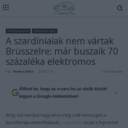
Elektromos autó
Elektromos busz
A szardíniaiak nem vártak
Brüsszelre: már buszaik 70
százaléka elektromos
Írta:
Kovács Kata
-
2026-07-03
2 hozzászólás
Állítsd be, hogy az e-cars.hu az elsők között
›
legyen a Google-találatokban!
Amíg sok európai nagyváros még csak tervezgeti a
buszflottája elektrifikálását,
Cagliariban
ezzel a fejezettel