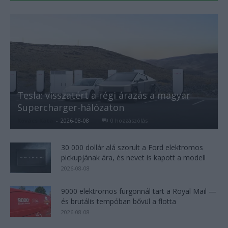
Tesla: visszatért a régi árazás a magyar
Supercharger-hálózaton
Kovács Kata
-
2026-08-08
0 hozzászólás
30 000 dollár alá szorult a Ford elektromos
pickupjának ára, és nevet is kapott a modell
2026-08-08
9000 elektromos furgonnál tart a Royal Mail —
és brutális tempóban bővül a flotta
2026-08-08