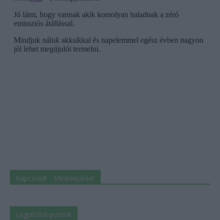
Kapcsolat - Médiaajánlat
Legutolsó postok