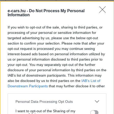
vagyis az elektromos midibusz Cagliariban nem végpont,
e-cars.hu -
Do Not Process My Personal
hanem egy tágabb regionális közlekedésfejlesztési
Information
stratégia egyik eleme.
If you wish to opt-out of the sale, sharing to third parties, or
processing of your personal or sensitive information for
Kövesd az e-cars.hu-t a Facebookon is, további
›
targeted advertising by us, please use the below opt-out
tartalmakért!
section to confirm your selection. Please note that after your
opt-out request is processed you may continue seeing
interest-based ads based on personal information utilized by
us or personal information disclosed to third parties prior to
CÍMKÉK
e-mobilitás
Elektromobilitás
Elektromos autó
your opt-out. You may separately opt-out of the further
Elektromos busz
Iveco E-Way
disclosure of your personal information by third parties on the
IAB’s list of downstream participants. This information may
also be disclosed by us to third parties on the
IAB’s List of
Downstream Participants
that may further disclose it to other
third parties.
Personal Data Processing Opt Outs
I want to opt-out of the Sharing of my