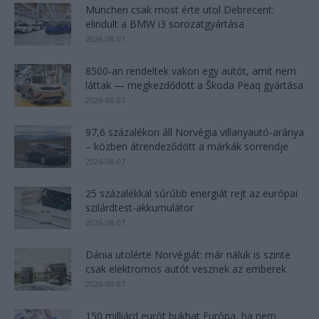
München csak most érte utol Debrecent:
elindult a BMW i3 sorozatgyártása
2026-08-07
8500-an rendeltek vakon egy autót, amit nem
láttak — megkezdődött a Škoda Peaq gyártása
2026-08-07
97,6 százalékon áll Norvégia villanyautó-aránya
– közben átrendeződött a márkák sorrendje
2026-08-07
25 százalékkal sűrűbb energiát rejt az európai
szilárdtest-akkumulátor
2026-08-07
Dánia utolérte Norvégiát: már náluk is szinte
csak elektromos autót vesznek az emberek
2026-08-07
150 milliárd eurót bukhat Európa, ha nem