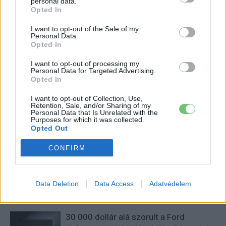
personal data.
Opted In
I want to opt-out of the Sale of my
Personal Data.
Opted In
I want to opt-out of processing my
Kovács Kata
Personal Data for Targeted Advertising.
Opted In
http://e-cars.hu
Szeretem az elektromos autókat és a modern technológiát!
I want to opt-out of Collection, Use,
Retention, Sale, and/or Sharing of my
Personal Data that Is Unrelated with the
Purposes for which it was collected.
Opted Out
KAPCSOLÓDÓ CIKKEK
TÖBB A SZERZŐTŐL
CONFIRM
Tesla: visszatért a régi árazás a magyar
Supercharger-hálózaton
Data Deletion
Data Access
Adatvédelem
Elektromos
autó
30 000 dollár alá szorult a Ford