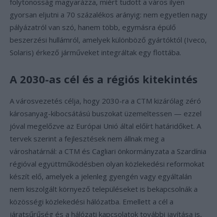
folytonosság magyarázza, miért tudott a város ilyen
gyorsan eljutni a 70 százalékos arányig: nem egyetlen nagy
pályázatról van szó, hanem több, egymásra épülő
beszerzési hullámról, amelyek különböző gyártóktól (Iveco,
Solaris) érkező járműveket integráltak egy flottába.
A 2030-as cél és a régiós kitekintés
A városvezetés célja, hogy 2030-ra a CTM kizárólag zéró
károsanyag-kibocsátású buszokat üzemeltessen — ezzel
jóval megelőzve az Európai Unió által előírt határidőket. A
tervek szerint a fejlesztések nem állnak meg a
városhatárnál: a CTM és Cagliari önkormányzata a Szardínia
régióval együttműködésben olyan közlekedési reformokat
készít elő, amelyek a jelenleg gyengén vagy egyáltalán
nem kiszolgált környező településeket is bekapcsolnák a
közösségi közlekedési hálózatba. Emellett a cél a
járatsűrűség és a hálózati kapcsolatok további javítása is,