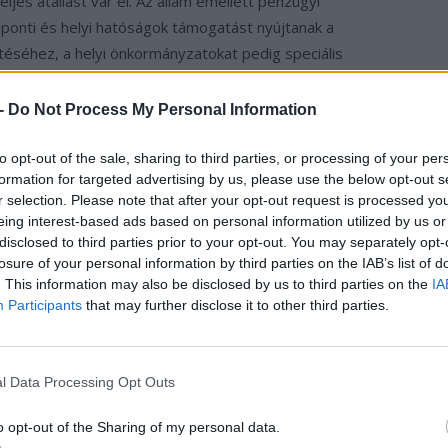
teljes átállást vár el. Az állam emellett pénzügyi
zponti és helyi hatóságok támogatást nyújtanak a
éséhez, a helyi önkormányzatokat pedig speciális
 beruházásokra. Külön figyelmet érdemel, hogy a program
atja a jármű és az akkumulátor tulajdonjogának
 -
Do Not Process My Personal Information
és terjedését, ami érdemben csökkentheti az elektromos
szabályozási környezet további finomítását is kilátásba
to opt-out of the sale, sharing to third parties, or processing of your per
formation for targeted advertising by us, please use the below opt-out s
r selection. Please note that after your opt-out request is processed y
eing interest-based ads based on personal information utilized by us or
utók előnye már most
disclosed to third parties prior to your opt-out. You may separately opt-
losure of your personal information by third parties on the IAB’s list of
. This information may also be disclosed by us to third parties on the
IA
Participants
that may further disclose it to other third parties.
hol Kína már ma tart. A CN EV Post adatai szerint 2025-
rgiás teherautót értékesítettek az országban, ami éves
elentett, és az új regisztrációkon belül a részesedés
l Data Processing Opt Outs
 torzította a decemberi támogatási határidő miatti
teherautók aránya egészen
54 százalékig
ugrott, majd
o opt-out of the Sharing of my personal data.
, de még az éves átlag is olyan szint, amelyet a világon