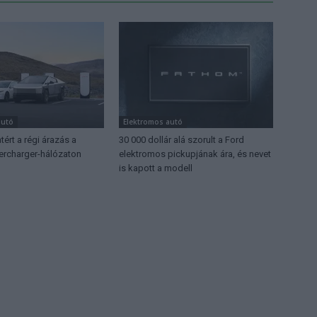
autó
Elektromos autó
tért a régi árazás a
30 000 dollár alá szorult a Ford
rcharger-hálózaton
elektromos pickupjának ára, és nevet
is kapott a modell