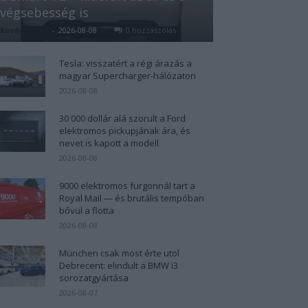
végsebesség is
Kovács Kata
-
2026-08-08
0 hozzászólás
Tesla: visszatért a régi árazás a
magyar Supercharger-hálózaton
2026-08-08
30 000 dollár alá szorult a Ford
elektromos pickupjának ára, és
nevet is kapott a modell
2026-08-08
9000 elektromos furgonnál tart a
Royal Mail — és brutális tempóban
bővül a flotta
2026-08-08
München csak most érte utol
Debrecent: elindult a BMW i3
sorozatgyártása
2026-08-07