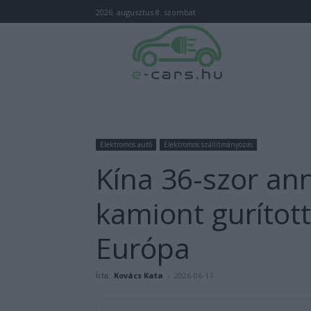
2026. augusztus 8. szombat
Elektromos autó
Elektromos szállítmányozás
Kína 36-szor an
kamiont gurított
Európa
Írta:
Kovács Kata
-
2026-06-17