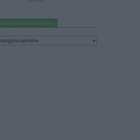
2026-08-07
Keresés autómárka szerint
resés
utómárka
erint