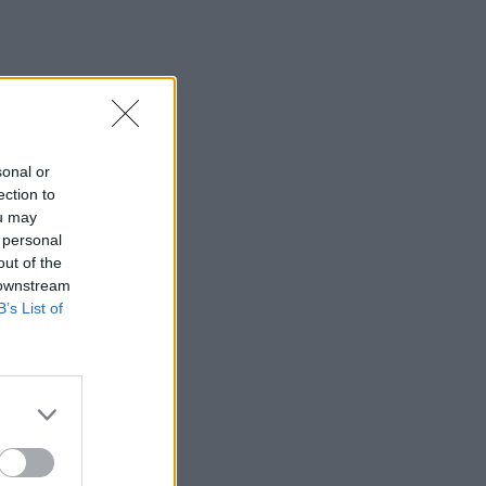
sonal or
ection to
ou may
 personal
out of the
 downstream
B’s List of