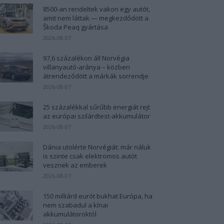
8500-an rendeltek vakon egy autót,
amit nem láttak — megkezdődött a
Škoda Peaq gyártása
2026-08-07
97,6 százalékon áll Norvégia
villanyautó-aránya – közben
átrendeződött a márkák sorrendje
2026-08-07
25 százalékkal sűrűbb energiát rejt
az európai szilárdtest-akkumulátor
2026-08-07
Dánia utolérte Norvégiát: már náluk
is szinte csak elektromos autót
vesznek az emberek
2026-08-07
150 milliárd eurót bukhat Európa, ha
nem szabadul a kínai
akkumulátoroktól