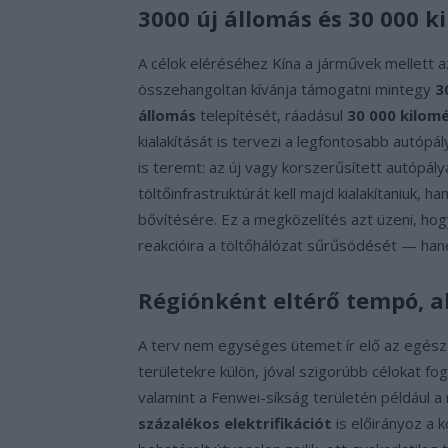
3000 új állomás és 30 000 k
A célok eléréséhez Kína a járművek mellett a
összehangoltan kívánja támogatni mintegy
3
állomás
telepítését, ráadásul
30 000 kilom
kialakítását is tervezi a legfontosabb autó
is teremt: az új vagy korszerűsített autópá
töltőinfrastruktúrát kell majd kialakítaniuk, h
bővítésére. Ez a megközelítés azt üzeni, hog
reakcióira a töltőhálózat sűrűsödését — hane
Régiónként eltérő tempó, ak
A terv nem egységes ütemet ír elő az egész
területekre külön, jóval szigorúbb célokat f
valamint a Fenwei-síkság területén például a
százalékos elektrifikációt
is előirányoz a 