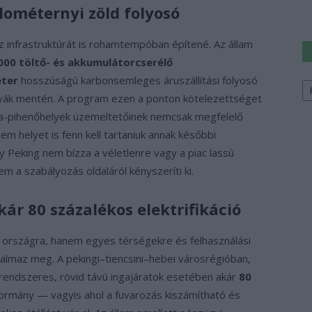
ilométernyi zöld folyosó
z infrastruktúrát is rohamtempóban építené. Az állam
000 töltő- és akkumulátorcserélő
Ke
éter
hosszúságú karbonsemleges áruszállítási folyosó
a
pályák mentén. A program ezen a ponton kötelezettséget
sz
lya-pihenőhelyek üzemeltetőinek nemcsak megfelelő
anem helyet is fenn kell tartaniuk annak későbbi
y Peking nem bízza a véletlenre vagy a piac lassú
m a szabályozás oldaláról kényszeríti ki.
ár 80 százalékos elektrifikáció
 országra, hanem egyes térségekre és felhasználási
ogalmaz meg. A pekingi–tiencsini–hebei városrégióban,
 rendszeres, rövid távú ingajáratok esetében akár
80
kormány — vagyis ahol a fuvarozás kiszámítható és