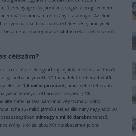
és az üzemanyagcellás járművek, vagyis a program nem
 hanem párhuzamosan több irányt is támogat. Az elmúlt
az ilyen hajtású teherautók értékesítése, amelynek
 be, amikor a támogatások kifutása előtt rohamszerű
-as célszám?
 tűz ki, és ezek együtt rajzolják ki, mekkora váltásról
 forgalomba helyezett, 12 tonna feletti teherautók
40
ány eléri az
1,6 millió járművet
, ami a nehézteherautó-
ópályákon lebonyolított áruszállítás pedig
18
 alternatív hajtású kamionok végzik majd. Ebből
je is: ha 1,6 millió jármű a teljes állomány nagyjából 20
ja összességében
mintegy 8 millió darabra
tehető.
os arány is óriási abszolút darabszámot jelent.