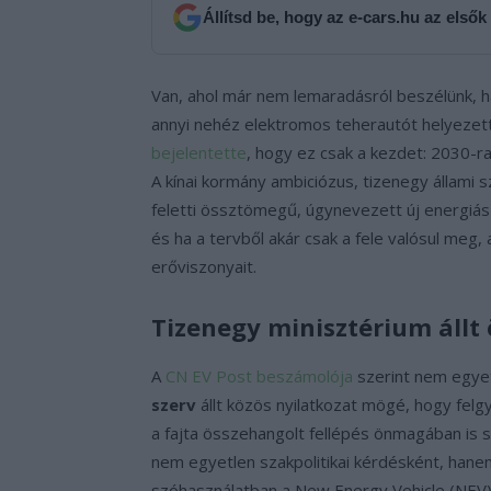
Állítsd be, hogy az e-cars.hu az elsők
Van, ahol már nem lemaradásról beszélünk, h
annyi nehéz elektromos teherautót helyezet
bejelentette
, hogy ez csak a kezdet: 2030-ra 
A kínai kormány ambiciózus, tizenegy állami 
feletti össztömegű, úgynevezett új energiá
és ha a tervből akár csak a fele valósul meg, a
erőviszonyait.
Tizenegy minisztérium állt 
A
CN EV Post beszámolója
szerint nem egye
szerv
állt közös nyilatkozat mögé, hogy felgyo
a fajta összehangolt fellépés önmagában is
nem egyetlen szakpolitikai kérdésként, hanem á
szóhasználatban a New Energy Vehicle (NEV) 