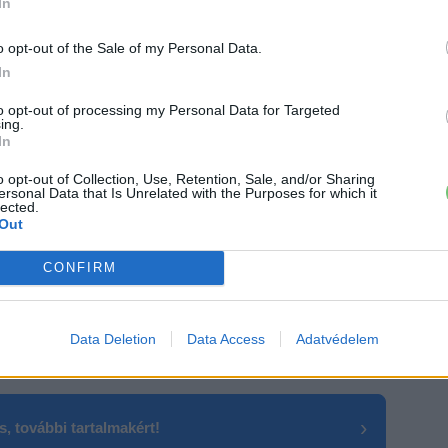
In
 a mostani 1,6 milliós célt felépítik.
o opt-out of the Sale of my Personal Data.
átszik
In
to opt-out of processing my Personal Data for Targeted
 a kínai számokat az európaiak mellé tesszük. Az ACEA
ing.
In
sszesen mindössze
6372 darab
, külső forrásból tölthető,
alomba, ami épphogy
2 százalékos
piaci részesedésnek
o opt-out of Collection, Use, Retention, Sale, and/or Sharing
ersonal Data that Is Unrelated with the Purposes for which it
mint
36-szoros különbséget
ad ki Kína javára — fontos
lected.
kategóriát fed le
(a kínai a 12, az európai a 16 tonna
Out
aga is jelzi: még ha Európában is a 12 tonna feletti sávot
CONFIRM
 magasabb, vagyis a nagyságrendi szakadék attól még
ktromos teherautók piacán Kína jelenleg egyszerűen
i program nem behozni próbálja a lemaradást — hanem
Data Deletion
Data Access
Adatvédelem
.
›
, további tartalmakért!