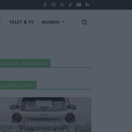
P
TESZT & TV
KISOKOS
Kapcsolat - Médiaajánlat
Legutolsó postok
Hivatalos papírokban bukkant fel
a Smart #2 – kiderült az ár és a