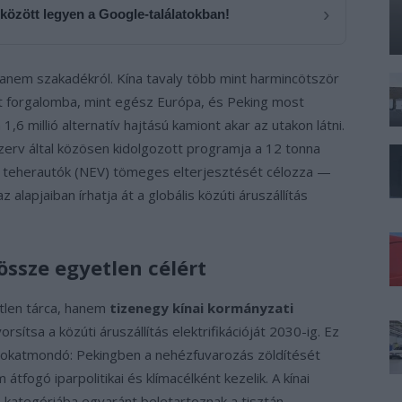
›
 között legyen a Google-találatokban!
anem szakadékról. Kína tavaly több mint harmincötször
t forgalomba, mint egész Európa, és Peking most
1,6 millió alternatív hajtású kamiont akar az utakon látni.
szerv által közösen kidolgozott programja a 12 tonna
s teherautók (NEV) tömeges elterjesztését célozza —
z alapjaiban írhatja át a globális közúti áruszállítás
össze egyetlen célért
tlen tárca, hanem
tizenegy kínai kormányzati
rsítsa a közúti áruszállítás elektrifikációját 2030-ig. Ez
 sokatmondó: Pekingben a nehézfuvarozás zöldítését
tfogó iparpolitikai és klímacélként kezelik. A kínai
kategóriába egyaránt beletartoznak a tisztán