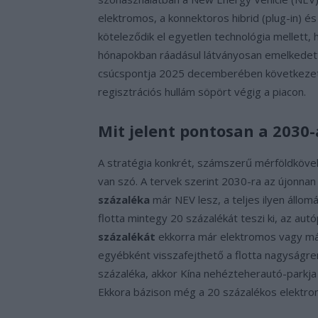
elektromos, a konnektoros hibrid (plug-in) 
köteleződik el egyetlen technológia mellett,
hónapokban ráadásul látványosan emelkedett 
csúcspontja 2025 decemberében következett
regisztrációs hullám söpört végig a piacon.
Mit jelent pontosan a 2030
A stratégia konkrét, számszerű mérföldköveket
van szó. A tervek szerint 2030-ra az újonnan
százaléka
már NEV lesz, a teljes ilyen állom
flotta mintegy 20 százalékát teszi ki, az aut
százalékát
ekkorra már elektromos vagy más
egyébként visszafejthető a flotta nagyságrend
százaléka, akkor Kína nehézteherautó-park
Ekkora bázison még a 20 százalékos elektrom