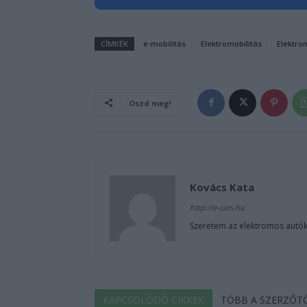
CÍMKÉK
e-mobilitás
Elektromobilitás
Elektro
Oszd meg!
Kovács Kata
http://e-cars.hu
Szeretem az elektromos autók
KAPCSOLÓDÓ CIKKEK
TÖBB A SZERZŐT