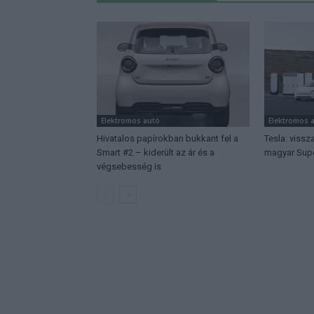
Elektromos autó
Elektromos 
Hivatalos papírokban bukkant fel a
Tesla: vissza
Smart #2 – kiderült az ár és a
magyar Supe
végsebesség is