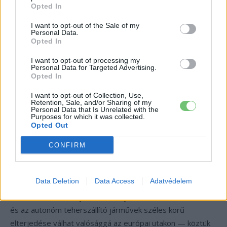
Opted In
Verseny az Egyesült Államokkal és
I want to opt-out of the Sale of my
Personal Data.
Kínával
Opted In
I want to opt-out of processing my
Mindezzel együtt a luxemburgi nyilatkozat reális esélyt ad
Personal Data for Targeted Advertising.
Opted In
arra, hogy Európa végre felvegye a versenyt az Egyesült
Államokkal és Kínával az önvezető technológiák
I want to opt-out of Collection, Use,
Retention, Sale, and/or Sharing of my
fejlesztésében, ahol a robotaxi-szolgáltatások már nem a
Personal Data that Is Unrelated with the
jövő, hanem a jelen részei. A kérdés az, hogy egy jogilag
Purposes for which it was collected.
Opted Out
nem kötelező szándéknyilatkozat és egy szerény induló
keret elegendő lendületet ad-e a felzárkózáshoz, vagy a
CONFIRM
valódi áttöréshez ennél jóval keményebb, kötelező erejű
uniós lépésekre lesz szükség. Hosszabb távon a tét
Data Deletion
Data Access
Adatvédelem
mindenesetre hatalmas: ha a kezdeményezés beváltja a
hozzá fűzött reményeket, néhány éven belül a robotaxik
és az autonóm teherszállító járművek széles körű
elterjedése válhat valósággá az európai utakon — köztük