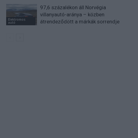
97,6 százalékon áll Norvégia
villanyautó-aránya – közben
Elektromos
átrendeződött a márkák sorrendje
autó