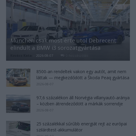
München csak most érte utol Debrecent:
elindult a BMW i3 sorozatgyártása
Kovács Kata
-
2026-08-07
0 hozzászólás
8500-an rendeltek vakon egy autót, amit nem
láttak — megkezdődött a Škoda Peaq gyártása
2026-08-07
97,6 százalékon áll Norvégia villanyautó-aránya
– közben átrendeződött a márkák sorrendje
2026-08-07
25 százalékkal sűrűbb energiát rejt az európai
szilárdtest-akkumulátor