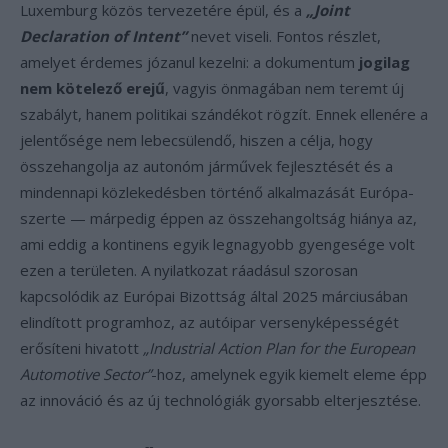
Luxemburg közös tervezetére épül, és a
„Joint
Declaration of Intent”
nevet viseli. Fontos részlet,
amelyet érdemes józanul kezelni: a dokumentum
jogilag
nem kötelező erejű
, vagyis önmagában nem teremt új
szabályt, hanem politikai szándékot rögzít. Ennek ellenére a
jelentősége nem lebecsülendő, hiszen a célja, hogy
összehangolja az autonóm járművek fejlesztését és a
mindennapi közlekedésben történő alkalmazását Európa-
szerte — márpedig éppen az összehangoltság hiánya az,
ami eddig a kontinens egyik legnagyobb gyengesége volt
ezen a területen. A nyilatkozat ráadásul szorosan
kapcsolódik az Európai Bizottság által 2025 márciusában
elindított programhoz, az autóipar versenyképességét
erősíteni hivatott
„Industrial Action Plan for the European
Automotive Sector”
-hoz, amelynek egyik kiemelt eleme épp
az innováció és az új technológiák gyorsabb elterjesztése.