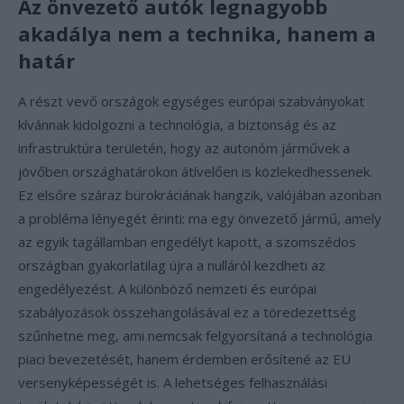
Az önvezető autók legnagyobb
akadálya nem a technika, hanem a
határ
A részt vevő országok egységes európai szabványokat
kívánnak kidolgozni a technológia, a biztonság és az
infrastruktúra területén, hogy az autonóm járművek a
jövőben országhatárokon átívelően is közlekedhessenek.
Ez elsőre száraz bürokráciának hangzik, valójában azonban
a probléma lényegét érinti: ma egy önvezető jármű, amely
az egyik tagállamban engedélyt kapott, a szomszédos
országban gyakorlatilag újra a nulláról kezdheti az
engedélyezést. A különböző nemzeti és európai
szabályozások összehangolásával ez a töredezettség
szűnhetne meg, ami nemcsak felgyorsítaná a technológia
piaci bevezetését, hanem érdemben erősítené az EU
versenyképességét is. A lehetséges felhasználási