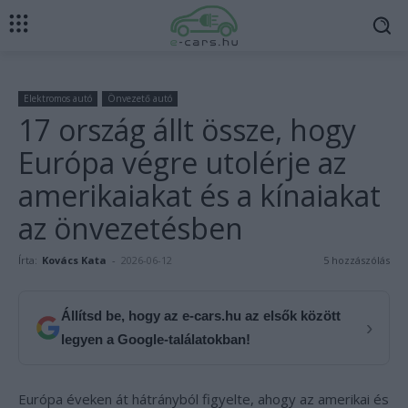
Elektromos autó
Önvezető autó
17 ország állt össze, hogy
Európa végre utolérje az
amerikaiakat és a kínaiakat
az önvezetésben
Írta:
Kovács Kata
-
2026-06-12
5 hozzászólás
Állítsd be, hogy az e-cars.hu az elsők között
›
legyen a Google-találatokban!
Európa éveken át hátrányból figyelte, ahogy az amerikai és