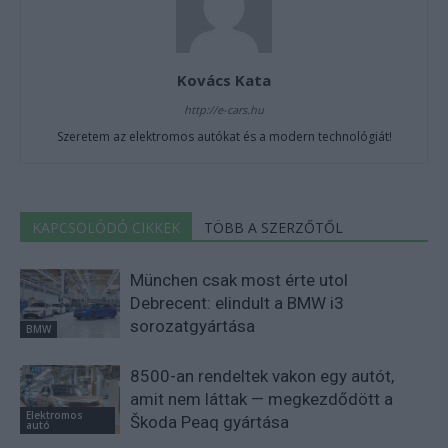
Kovács Kata
http://e-cars.hu
Szeretem az elektromos autókat és a modern technológiát!
KAPCSOLÓDÓ CIKKEK
TÖBB A SZERZŐTŐL
München csak most érte utol
Debrecent: elindult a BMW i3
sorozatgyártása
BMW
8500-an rendeltek vakon egy autót,
amit nem láttak — megkezdődött a
Elektromos
Škoda Peaq gyártása
autó