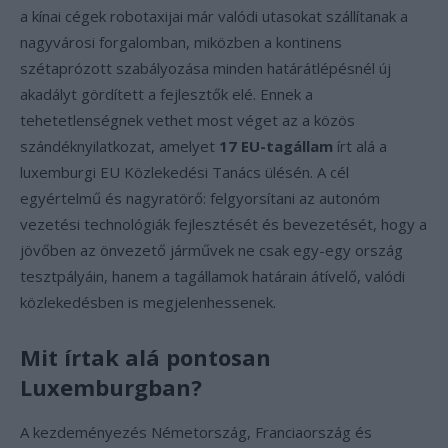
a kínai cégek robotaxijai már valódi utasokat szállítanak a
nagyvárosi forgalomban, miközben a kontinens
szétaprózott szabályozása minden határátlépésnél új
akadályt gördített a fejlesztők elé. Ennek a
tehetetlenségnek vethet most véget az a közös
szándéknyilatkozat, amelyet
17 EU-tagállam
írt alá a
luxemburgi EU Közlekedési Tanács ülésén. A cél
egyértelmű és nagyratörő: felgyorsítani az autonóm
vezetési technológiák fejlesztését és bevezetését, hogy a
jövőben az önvezető járművek ne csak egy-egy ország
tesztpályáin, hanem a tagállamok határain átívelő, valódi
közlekedésben is megjelenhessenek.
Mit írtak alá pontosan
Luxemburgban?
A kezdeményezés Németország, Franciaország és