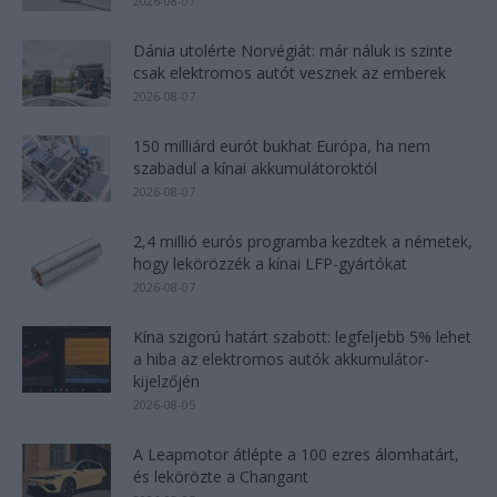
2026-08-07
Dánia utolérte Norvégiát: már náluk is szinte
csak elektromos autót vesznek az emberek
2026-08-07
150 milliárd eurót bukhat Európa, ha nem
szabadul a kínai akkumulátoroktól
2026-08-07
2,4 millió eurós programba kezdtek a németek,
hogy lekörözzék a kínai LFP-gyártókat
2026-08-07
Kína szigorú határt szabott: legfeljebb 5% lehet
a hiba az elektromos autók akkumulátor-
kijelzőjén
2026-08-05
A Leapmotor átlépte a 100 ezres álomhatárt,
és lekörözte a Changant