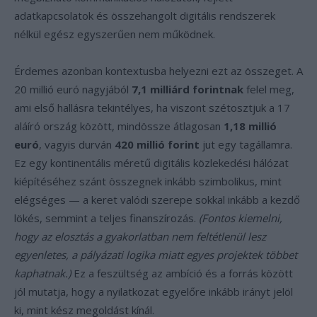
adatkapcsolatok és összehangolt digitális rendszerek
nélkül egész egyszerűen nem működnek.
Érdemes azonban kontextusba helyezni ezt az összeget. A
20 millió euró nagyjából
7,1 milliárd forintnak
felel meg,
ami első hallásra tekintélyes, ha viszont szétosztjuk a 17
aláíró ország között, mindössze átlagosan
1,18 millió
euró
, vagyis durván
420 millió forint
jut egy tagállamra.
Ez egy kontinentális méretű digitális közlekedési hálózat
kiépítéséhez szánt összegnek inkább szimbolikus, mint
elégséges — a keret valódi szerepe sokkal inkább a kezdő
lökés, semmint a teljes finanszírozás.
(Fontos kiemelni,
hogy az elosztás a gyakorlatban nem feltétlenül lesz
egyenletes, a pályázati logika miatt egyes projektek többet
kaphatnak.)
Ez a feszültség az ambíció és a forrás között
jól mutatja, hogy a nyilatkozat egyelőre inkább irányt jelöl
ki, mint kész megoldást kínál.