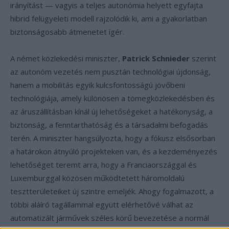
irányítást — vagyis a teljes autonómia helyett egyfajta
hibrid felügyeleti modell rajzolódik ki, ami a gyakorlatban
biztonságosabb átmenetet ígér.
A német közlekedési miniszter,
Patrick Schnieder
szerint
az autonóm vezetés nem pusztán technológiai újdonság,
hanem a mobilitás egyik kulcsfontosságú jövőbeni
technológiája, amely különösen a tömegközlekedésben és
az áruszállításban kínál új lehetőségeket a hatékonyság, a
biztonság, a fenntarthatóság és a társadalmi befogadás
terén. A miniszter hangsúlyozta, hogy a fókusz elsősorban
a határokon átnyúló projekteken van, és a kezdeményezés
lehetőséget teremt arra, hogy a Franciaországgal és
Luxemburggal közösen működtetett háromoldalú
tesztterületeiket új szintre emeljék. Ahogy fogalmazott, a
többi aláíró tagállammal együtt elérhetővé válhat az
automatizált járművek széles körű bevezetése a normál