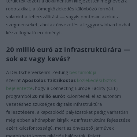
területek között a dokumentum kifejezetten megnevezi a
robotaxikat, a tömegközlekedés különböző formáit,
valamint a teherszállítást — vagyis pontosan azokat a
szegmenseket, ahol az önvezetés a leggyorsabban hozhat
kézzelfogható eredményt.
20 millió euró az infrastruktúrára —
sok ez vagy kevés?
A Deutsche Verkehrs-Zeitung
beszámolója
szerint
Apostolos Tzitzikostas
közlekedési biztos
bejelentette
, hogy a Connecting Europe Facility (CEF)
programból
20 millió eurót
különítenek el az autonóm
vezetéshez szükséges digitális infrastruktúra
fejlesztésére, a kapcsolódó pályázatokat pedig várhatóan
még ebben a hónapban kiírják. Az infrastruktúra fejlesztése
azért kulcsfontosságú, mert az önvezető járművek
megbízható kommunikációs hálózatok, fejlett