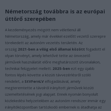
Németország továbbra is az európai
úttörő szerepében
A kezdeményezés mögött nem véletlenül áll
Németország, amely már évekkel ezelőtt vezető szerepre
törekedett az autonóm vezetés területén. Az
ország
2021-ben a világ első államai között
fogadott el
olyan törvényt, amely lehetővé tette az önvezető
járművek használatát előre meghatározott útvonalakon,
technikai felügyelet mellett.
2025-ben
ezt egy újabb
fontos lépés követte a közúti távvezérlésről szóló
rendelet, a
StVFernLV
elfogadásával, amely
megteremtette a távolról irányított járművek közúti
üzemeltetésének jogi alapjait. Ennek nyomán bonyolult
közlekedési helyzetekben az autonóm rendszer immár egy
irányítóközpontban tartózkodó embernek is átadhatja az