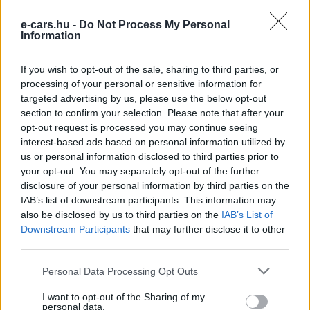
közúti forgalomban, valamint a nemzeti határokon átívelő
közlekedésben is.
e-cars.hu -
Do Not Process My Personal
Information
Az autóipar üzenete: ne legyenek
If you wish to opt-out of the sale, sharing to third parties, or
szabályozási szigetek
processing of your personal or sensitive information for
targeted advertising by us, please use the below opt-out
A kezdeményezést a német autóipari szövetség, a
VDA
is
section to confirm your selection. Please note that after your
üdvözölte, és
opt-out request is processed you may continue seeing
„erős jelzésnek”
nevezte az önvezetés
interest-based ads based on personal information utilized by
európai elterjedése szempontjából.
Dr. Marcus Bollig
, a
us or personal information disclosed to third parties prior to
szövetség ügyvezető igazgatója rámutatott, hogy a 4-es
your opt-out. You may separately opt-out of the further
szintű autonóm rendszerek sikeres elterjedéséhez
disclosure of your personal information by third parties on the
határokon átívelően alkalmazható szabályokra,
IAB’s list of downstream participants. This information may
also be disclosed by us to third parties on the
IAB’s List of
összehangolt eljárásokra és az engedélyezések kölcsönös
Downstream Participants
that may further disclose it to other
elismerésére van szükség. Megfogalmazása szerint
third parties.
Európa egész egyszerűen nem engedheti meg magának,
Personal Data Processing Opt Outs
hogy az autonóm vezetés területén különálló szabályozási
szigetek alakuljanak ki — épp ez a széttagoltság az, ami a
I want to opt-out of the Sharing of my
personal data.
kontinenst hátrányba hozta az elmúlt években.