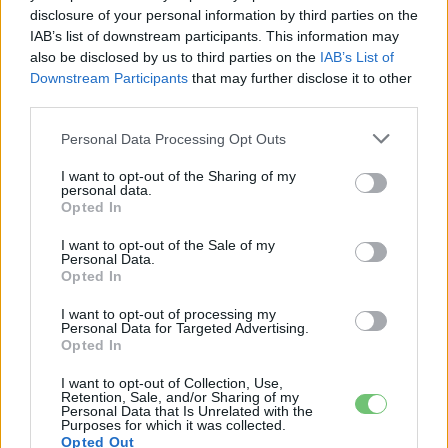
disclosure of your personal information by third parties on the
IAB’s list of downstream participants. This information may
also be disclosed by us to third parties on the
IAB’s List of
Kovács Kata
Downstream Participants
that may further disclose it to other
http://e-cars.hu
third parties.
Szeretem az elektromos autókat és a modern technológiát!
Personal Data Processing Opt Outs
I want to opt-out of the Sharing of my
personal data.
Opted In
KAPCSOLÓDÓ CIKKEK
TÖBB A SZERZŐTŐL
I want to opt-out of the Sale of my
Personal Data.
A BYD hat szabadalommal készül a
Opted In
2027-es szilárdtest-akkumulátor-
áttörésre
Akkumulátor
I want to opt-out of processing my
Personal Data for Targeted Advertising.
Opted In
Hivatalos papírokban bukkant fel a
Smart #2 – kiderült az ár és a
I want to opt-out of Collection, Use,
Retention, Sale, and/or Sharing of my
Elektromos
végsebesség is
autó
Personal Data that Is Unrelated with the
Purposes for which it was collected.
Opted Out