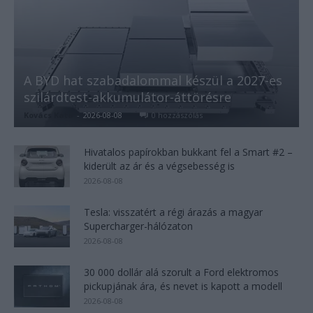
A BYD hat szabadalommal készül a 2027-es
szilárdtest-akkumulátor-áttörésre
Kovács Kata
-
2026-08-08
0 hozzászólás
Hivatalos papírokban bukkant fel a Smart #2 –
kiderült az ár és a végsebesség is
2026-08-08
Tesla: visszatért a régi árazás a magyar
Supercharger-hálózaton
2026-08-08
30 000 dollár alá szorult a Ford elektromos
pickupjának ára, és nevet is kapott a modell
2026-08-08