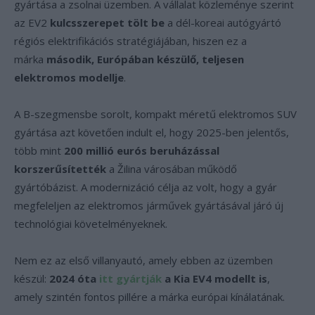
gyártása a zsolnai üzemben. A vállalat közleménye szerint
az EV2
kulcsszerepet tölt be
a dél-koreai autógyártó
régiós elektrifikációs stratégiájában, hiszen ez a
márka
második, Európában készülő, teljesen
elektromos modellje
.
A B-szegmensbe sorolt, kompakt méretű elektromos SUV
gyártása azt követően indult el, hogy 2025-ben jelentős,
több mint
200 millió eurós beruházással
korszerűsítették
a Žilina városában működő
gyártóbázist. A modernizáció célja az volt, hogy a gyár
megfeleljen az elektromos járművek gyártásával járó új
technológiai követelményeknek.
Nem ez az első villanyautó, amely ebben az üzemben
készül:
2024 óta
itt gyártják
a Kia EV4 modellt is
,
amely szintén fontos pillére a márka európai kínálatának.