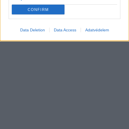
Tesla: visszatért a régi árazás a magyar
Supercharger-hálózaton
CONFIRM
Elektromos
autó
Data Deletion
Data Access
Adatvédelem