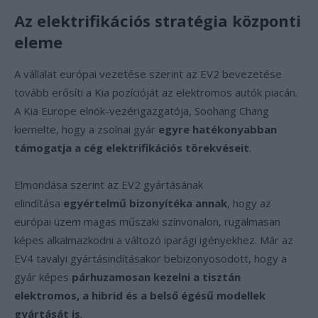
Az elektrifikációs stratégia központi
eleme
A vállalat európai vezetése szerint az EV2 bevezetése
tovább erősíti a Kia pozícióját az elektromos autók piacán.
A Kia Europe elnök-vezérigazgatója, Soohang Chang
kiemelte, hogy a zsolnai gyár
egyre hatékonyabban
támogatja a cég elektrifikációs törekvéseit
.
Elmondása szerint az EV2 gyártásának
elindítása
egyértelmű bizonyítéka annak
, hogy az
európai üzem magas műszaki színvonalon, rugalmasan
képes alkalmazkodni a változó iparági igényekhez. Már az
EV4 tavalyi gyártásindításakor bebizonyosodott, hogy a
gyár képes
párhuzamosan kezelni a tisztán
elektromos, a hibrid és a belső égésű modellek
gyártását is
.