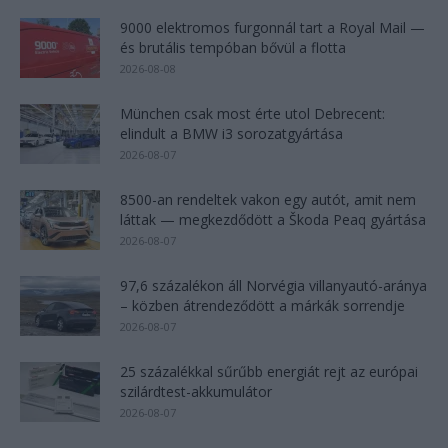
9000 elektromos furgonnál tart a Royal Mail —
és brutális tempóban bővül a flotta
2026-08-08
München csak most érte utol Debrecent:
elindult a BMW i3 sorozatgyártása
2026-08-07
8500-an rendeltek vakon egy autót, amit nem
láttak — megkezdődött a Škoda Peaq gyártása
2026-08-07
97,6 százalékon áll Norvégia villanyautó-aránya
– közben átrendeződött a márkák sorrendje
2026-08-07
25 százalékkal sűrűbb energiát rejt az európai
szilárdtest-akkumulátor
2026-08-07