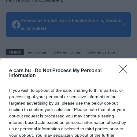
nemzetközi működésében.
Kövesd az e-cars.hu-t a Facebookon is, további
›
tartalmakért!
CÍMKÉK
e-mobilitás
Elektromobilitás
Elektromos autó
Gyártás
Kia
Kia EV2
e-cars.hu -
Do Not Process My Personal
Information
If you wish to opt-out of the sale, sharing to third parties, or
processing of your personal or sensitive information for
targeted advertising by us, please use the below opt-out
section to confirm your selection. Please note that after your
opt-out request is processed you may continue seeing
interest-based ads based on personal information utilized by
us or personal information disclosed to third parties prior to
your opt-out. You may separately opt-out of the further