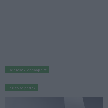
Kapcsolat - Médiaajánlat
Legutolsó postok