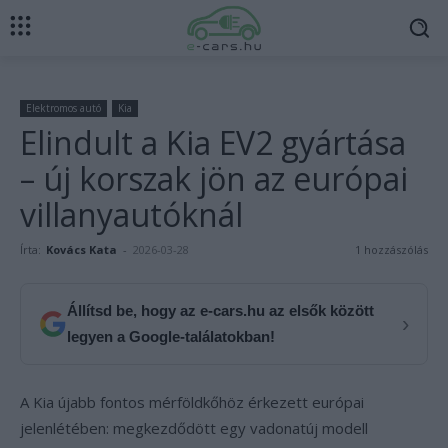
Elektromos autó
Kia
Elindult a Kia EV2 gyártása
– új korszak jön az európai
villanyautóknál
Írta:
Kovács Kata
-
2026-03-28
1 hozzászólás
Állítsd be, hogy az e-cars.hu az elsők között
›
legyen a Google-találatokban!
A Kia újabb fontos mérföldkőhöz érkezett európai
jelenlétében: megkezdődött egy vadonatúj modell