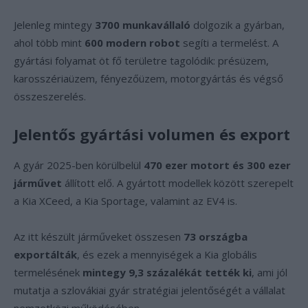
Jelenleg mintegy
3700 munkavállaló
dolgozik a gyárban,
ahol több mint
600 modern robot
segíti a termelést. A
gyártási folyamat öt fő területre tagolódik: présüzem,
karosszériaüzem, fényezőüzem, motorgyártás és végső
összeszerelés.
Jelentős gyártási volumen és export
A gyár 2025-ben körülbelül
470 ezer motort és 300 ezer
járművet
állított elő. A gyártott modellek között szerepelt
a Kia XCeed, a Kia Sportage, valamint az EV4 is.
Az itt készült járműveket összesen
73 országba
exportálták
, és ezek a mennyiségek a Kia globális
termelésének
mintegy 9,3 százalékát tették ki
, ami jól
mutatja a szlovákiai gyár stratégiai jelentőségét a vállalat