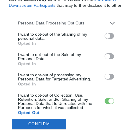
Downstream Participants
that may further disclose it to other
third parties.
Personal Data Processing Opt Outs
KAPCSOLÓDÓ CIKKEK
TÖBB A SZERZŐTŐL
I want to opt-out of the Sharing of my
personal data.
A BYD hat szabadalommal készül a
Opted In
2027-es szilárdtest-akkumulátor-
I want to opt-out of the Sale of my
áttörésre
Akkumulátor
Personal Data.
Opted In
Hivatalos papírokban bukkant fel a
I want to opt-out of processing my
Smart #2 – kiderült az ár és a
Personal Data for Targeted Advertising.
Elektromos
végsebesség is
Opted In
autó
I want to opt-out of Collection, Use,
Tesla: visszatért a régi árazás a magyar
Retention, Sale, and/or Sharing of my
Personal Data that Is Unrelated with the
Supercharger-hálózaton
Purposes for which it was collected.
Elektromos
Opted Out
autó
CONFIRM