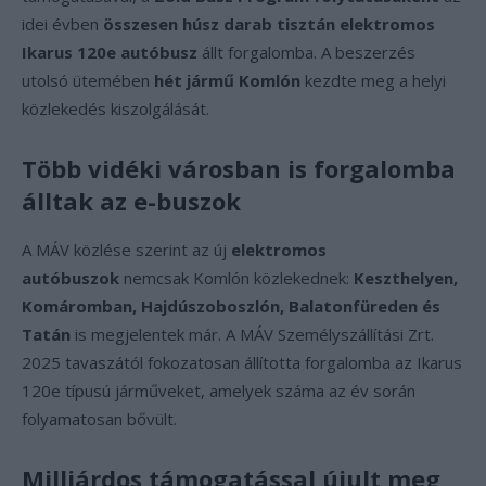
idei évben
összesen húsz darab tisztán elektromos
Ikarus 120e autóbusz
állt forgalomba. A beszerzés
utolsó ütemében
hét jármű Komlón
kezdte meg a helyi
közlekedés kiszolgálását.
Több vidéki városban is forgalomba
álltak az e-buszok
A MÁV közlése szerint az új
elektromos
autóbuszok
nemcsak Komlón közlekednek:
Keszthelyen,
Komáromban, Hajdúszoboszlón, Balatonfüreden és
Tatán
is megjelentek már. A MÁV Személyszállítási Zrt.
2025 tavaszától fokozatosan állította forgalomba az Ikarus
120e típusú járműveket, amelyek száma az év során
folyamatosan bővült.
Milliárdos támogatással újult meg