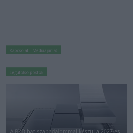
Kapcsolat - Médiaajánlat
Legutolsó postok
A BYD hat szabadalommal készül a 2027-es