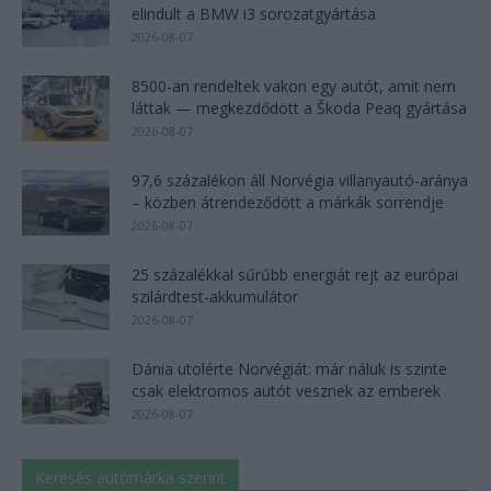
elindult a BMW i3 sorozatgyártása
2026-08-07
8500-an rendeltek vakon egy autót, amit nem
láttak — megkezdődött a Škoda Peaq gyártása
2026-08-07
97,6 százalékon áll Norvégia villanyautó-aránya
– közben átrendeződött a márkák sorrendje
2026-08-07
25 százalékkal sűrűbb energiát rejt az európai
szilárdtest-akkumulátor
2026-08-07
Dánia utolérte Norvégiát: már náluk is szinte
csak elektromos autót vesznek az emberek
2026-08-07
Keresés autómárka szerint