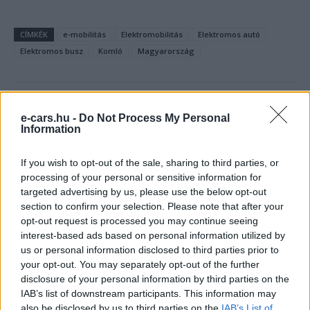
CÍMKÉK
e-mobilitás
Elektromobilitás
Elektromos autó
Elektromos busz
Komló
Magyarország
e-cars.hu -
Do Not Process My Personal
Information
If you wish to opt-out of the sale, sharing to third parties, or
processing of your personal or sensitive information for
targeted advertising by us, please use the below opt-out
section to confirm your selection. Please note that after your
opt-out request is processed you may continue seeing
interest-based ads based on personal information utilized by
us or personal information disclosed to third parties prior to
your opt-out. You may separately opt-out of the further
Kovács Kata
disclosure of your personal information by third parties on the
http://e-cars.hu
IAB’s list of downstream participants. This information may
also be disclosed by us to third parties on the
IAB’s List of
Szeretem az elektromos autókat és a modern technológiát!