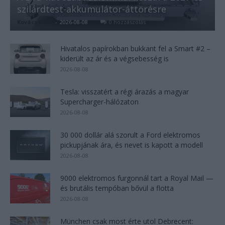
szilárdtest-akkumulátor-áttörésre
Kovács Kata
-
2026-08-08
0 hozzászólás
Hivatalos papírokban bukkant fel a Smart #2 –
kiderült az ár és a végsebesség is
2026-08-08
Tesla: visszatért a régi árazás a magyar
Supercharger-hálózaton
2026-08-08
30 000 dollár alá szorult a Ford elektromos
pickupjának ára, és nevet is kapott a modell
2026-08-08
9000 elektromos furgonnál tart a Royal Mail —
és brutális tempóban bővül a flotta
2026-08-08
München csak most érte utol Debrecent: