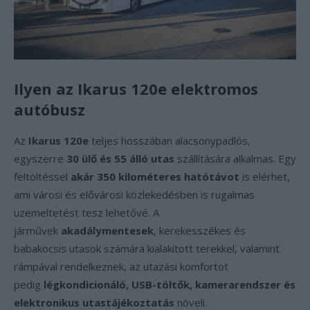
Ilyen az Ikarus 120e elektromos
autóbusz
Az
Ikarus 120e
teljes hosszában alacsonypadlós,
egyszerre
30 ülő és 55 álló utas
szállítására alkalmas. Egy
feltöltéssel
akár 350 kilométeres hatótávot
is elérhet,
ami városi és elővárosi közlekedésben is rugalmas
üzemeltetést tesz lehetővé. A
járművek
akadálymentesek
, kerekesszékes és
babakocsis utasok számára kialakított terekkel, valamint
rámpával rendelkeznek, az utazási komfortot
pedig
légkondicionáló, USB-töltők, kamerarendszer és
elektronikus utastájékoztatás
növeli.