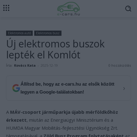
Elektromos autó
Elektromos busz
Új elektromos buszok
lepték el Komlót
Írta:
Kovács Kata
-
2025-12-19
0 hozzászólás
Állítsd be, hogy az e-cars.hu az elsők között
›
legyen a Google-találatokban!
A
MÁV-csoport járműparkja újabb mérföldkőhöz
érkezett
, miután az Energiaügyi Minisztérium és a
HUMDA Magyar Mobilitás-fejlesztési Ügynökség Zrt.
támogatásával, a
Zöld Busz Program folytatásaként
az