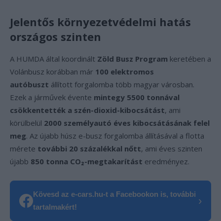
Jelentős környezetvédelmi hatás
országos szinten
A HUMDA által koordinált
Zöld Busz Program
keretében a
Volánbusz korábban már
100 elektromos
autóbuszt
állított forgalomba több magyar városban.
Ezek a járművek évente
mintegy 5500 tonnával
csökkentették a szén-dioxid-kibocsátást
, ami
körülbelül
2000 személyautó éves kibocsátásának felel
meg
. Az újabb húsz e-busz forgalomba állításával a flotta
mérete
további 20 százalékkal nőtt
, ami éves szinten
újabb
850 tonna CO₂-megtakarítást
eredményez.
Kövesd az e-cars.hu-t a Facebookon is, további
›
tartalmakért!