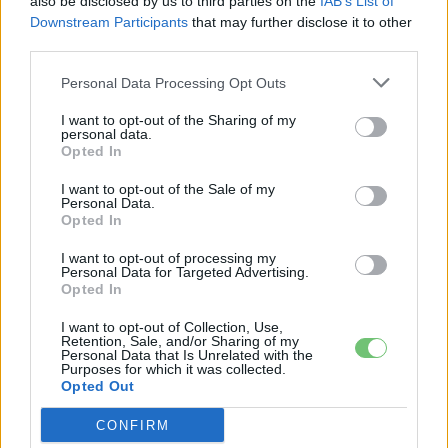
also be disclosed by us to third parties on the
IAB’s List of
Downstream Participants
that may further disclose it to other
third parties.
KAPCSOLÓDÓ CIKKEK
TÖBB A SZERZŐTŐL
Personal Data Processing Opt Outs
Kína szigorú határt szabott: legfeljebb
I want to opt-out of the Sharing of my
5% lehet a hiba az elektromos autók
personal data.
Elektromos
Opted In
akkumulátor-kijelzőjén
autó
I want to opt-out of the Sale of my
Personal Data.
A Leapmotor átlépte a 100 ezres
Opted In
álomhatárt, és lekörözte a Changant
Elektromos
autó
I want to opt-out of processing my
Personal Data for Targeted Advertising.
Opted In
9 perc töltés, 450 kilométer hatótáv –
ezzel indulhat harcba a Xpeng új
I want to opt-out of Collection, Use,
Retention, Sale, and/or Sharing of my
Elektromos
szabadidő-autója Európában
autó
Personal Data that Is Unrelated with the
Purposes for which it was collected.
Opted Out
CONFIRM