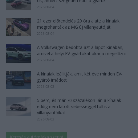
ok, amiért Szegeden épül a gyáruk
2026-08-04
21 ezer előrendelés 20 óra alatt: a kínaiak
megrohanták az MG új villanyautóját
2026-08-04
A Volkswagen bedobta azt a lapot Kínában,
amivel a helyi EV-gyártókat akarja megelőzni
2026-08-04
A kínaiak leállítják, amit két éve minden EV-
gyártó imádott
2026-08-03
5 perc, és már 70 százalékon jár: a kínaiak
eddig nem látott sebességgel töltik a
villanyautóikat
2026-08-03
Keresés autómárka szerint