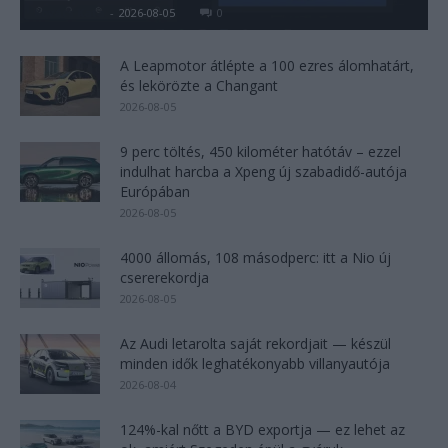
Kovács Kata
-
2026-08-05
0
A Leapmotor átlépte a 100 ezres álomhatárt,
és lekörözte a Changant
2026-08-05
9 perc töltés, 450 kilométer hatótáv – ezzel
indulhat harcba a Xpeng új szabadidő-autója
Európában
2026-08-05
4000 állomás, 108 másodperc: itt a Nio új
csererekordja
2026-08-05
Az Audi letarolta saját rekordjait — készül
minden idők leghatékonyabb villanyautója
2026-08-04
124%-kal nőtt a BYD exportja — ez lehet az