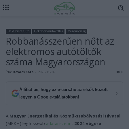
Elektromos autó
Elektromosautó-töltés
Magyarország
Robbanásszerűen nőtt az
elektromos autótöltők
száma Magyarországon
Írta:
Kovács Kata
-
2025-11-04
0
Állítsd be, hogy az e-cars.hu az elsők között
›
legyen a Google-találatokban!
A
Magyar Energetikai és Közmű-szabályozási Hivatal
(MEKH) legfrissebb
adatai szerint
2024 végére