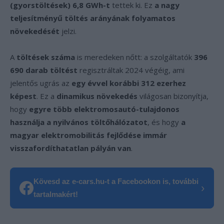
(gyorstöltések) 6,8 GWh-t
tettek ki. Ez
a nagy
teljesítményű töltés arányának folyamatos
növekedését
jelzi.
A
töltések száma
is meredeken nőtt: a szolgáltatók
396
690 darab töltést
regisztráltak 2024 végéig, ami
jelentős ugrás az
egy évvel korábbi 312 ezerhez
képest
. Ez a
dinamikus növekedés
világosan bizonyítja,
hogy
egyre több elektromosautó-tulajdonos
használja a nyilvános töltőhálózatot
, és hogy
a
magyar elektromobilitás fejlődése immár
visszafordíthatatlan pályán van
.
Kövesd az e-cars.hu-t a Facebookon is, további
›
tartalmakért!