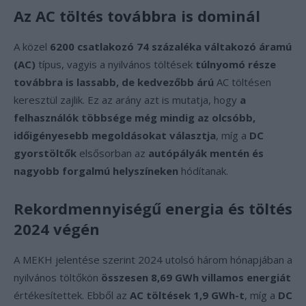
Az AC töltés továbbra is dominál
A közel
6200 csatlakozó 74 százaléka váltakozó áramú
(AC)
típus, vagyis a nyilvános töltések
túlnyomó része
továbbra is lassabb, de kedvezőbb árú
AC töltésen
keresztül zajlik. Ez az arány azt is mutatja, hogy
a
felhasználók többsége még mindig az olcsóbb,
időigényesebb megoldásokat választja
, míg a
DC
gyorstöltők
elsősorban az
autópályák mentén és
nagyobb forgalmú helyszíneken
hódítanak.
Rekordmennyiségű energia és töltés
2024 végén
A MEKH jelentése szerint 2024 utolsó három hónapjában a
nyilvános töltőkön
összesen 8,69 GWh villamos energiát
értékesítettek. Ebből az
AC töltések 1,9 GWh-t
, míg a
DC