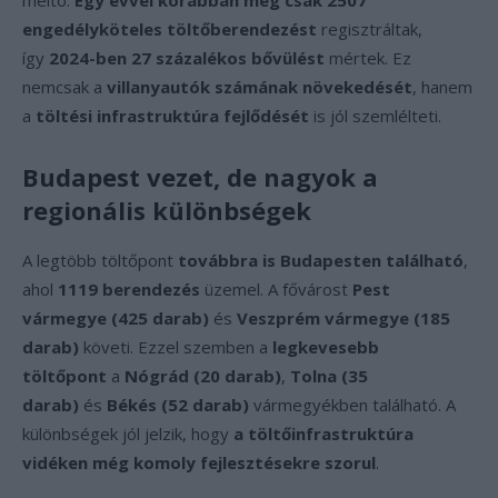
méltó.
Egy évvel korábban még csak 2507
engedélyköteles töltőberendezést
regisztráltak,
így
2024-ben 27 százalékos bővülést
mértek. Ez
nemcsak a
villanyautók számának növekedését
, hanem
a
töltési infrastruktúra fejlődését
is jól szemlélteti.
Budapest vezet, de nagyok a
regionális különbségek
A legtöbb töltőpont
továbbra is Budapesten található
,
ahol
1119 berendezés
üzemel. A fővárost
Pest
vármegye (425 darab)
és
Veszprém vármegye (185
darab)
követi. Ezzel szemben a
legkevesebb
töltőpont
a
Nógrád (20 darab)
,
Tolna (35
darab)
és
Békés (52 darab)
vármegyékben található. A
különbségek jól jelzik, hogy
a töltőinfrastruktúra
vidéken még komoly fejlesztésekre szorul
.