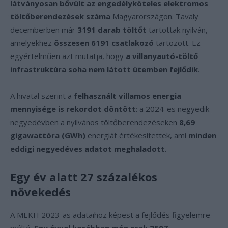
látványosan bővült az engedélyköteles elektromos
töltőberendezések száma
Magyarországon. Tavaly
decemberben már
3191 darab töltőt
tartottak nyilván,
amelyekhez
összesen 6191 csatlakozó
tartozott. Ez
egyértelműen azt mutatja, hogy
a villanyautó-töltő
infrastruktúra soha nem látott ütemben fejlődik
.
A hivatal szerint a
felhasznált villamos energia
mennyisége is rekordot döntött
: a 2024-es negyedik
negyedévben a nyilvános töltőberendezéseken
8,69
gigawattóra (GWh)
energiát értékesítettek, ami
minden
eddigi negyedéves adatot meghaladott
.
Egy év alatt 27 százalékos
növekedés
A MEKH 2023-as adataihoz képest a fejlődés figyelemre