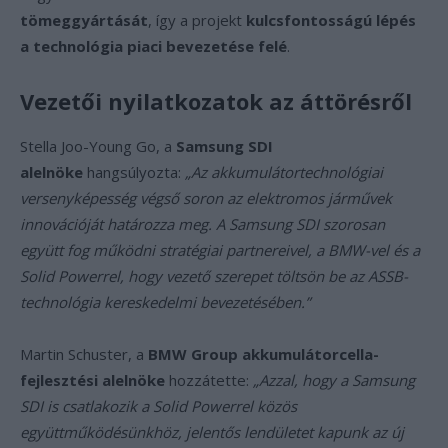
tömeggyártását
, így a projekt
kulcsfontosságú lépés
a technológia piaci bevezetése felé
.
Vezetői nyilatkozatok az áttörésről
Stella Joo-Young Go, a
Samsung SDI
alelnöke
hangsúlyozta:
„Az akkumulátortechnológiai
versenyképesség végső soron az elektromos járművek
innovációját határozza meg. A Samsung SDI szorosan
együtt fog működni stratégiai partnereivel, a BMW-vel és a
Solid Powerrel, hogy vezető szerepet töltsön be az ASSB-
technológia kereskedelmi bevezetésében.”
Martin Schuster, a
BMW Group akkumulátorcella-
fejlesztési alelnöke
hozzátette:
„Azzal, hogy a Samsung
SDI is csatlakozik a Solid Powerrel közös
együttműködésünkhöz, jelentős lendületet kapunk az új