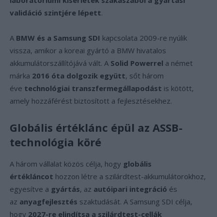
laboratóriumi kísérletek szakaszából a gyártási
validáció szintjére lépett
.
A
BMW és a Samsung SDI
kapcsolata 2009-re nyúlik
vissza, amikor a koreai gyártó a BMW hivatalos
akkumulátorszállítójává vált. A
Solid Powerrel
a német
márka
2016 óta dolgozik együtt
, sőt három
éve
technológiai transzfermegállapodást
is kötött,
amely hozzáférést biztosított a fejlesztésekhez.
Globális értéklánc épül az ASSB-
technológia köré
A három vállalat közös célja, hogy
globális
értékláncot
hozzon létre a szilárdtest-akkumulátorokhoz,
egyesítve a
gyártás
, az
autóipari integráció
és
az
anyagfejlesztés
szaktudását. A Samsung SDI célja,
hogy
2027-re elindítsa a szilárdtest-cellák