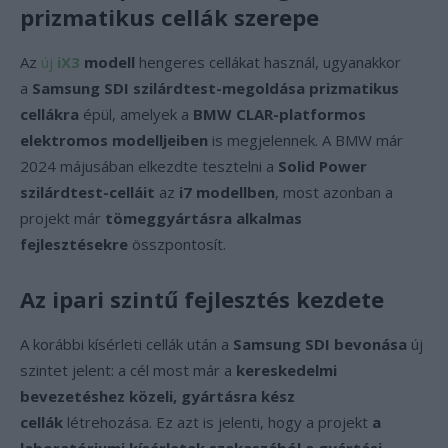
prizmatikus cellák szerepe
Az
új
iX3
modell
hengeres cellákat használ, ugyanakkor
a
Samsung SDI szilárdtest-megoldása prizmatikus
cellákra
épül, amelyek a
BMW CLAR-platformos
elektromos modelljeiben
is megjelennek. A BMW már
2024 májusában elkezdte tesztelni a
Solid Power
szilárdtest-celláit
az
i7 modellben
, most azonban a
projekt már
tömeggyártásra alkalmas
fejlesztésekre
összpontosít.
Az ipari szintű fejlesztés kezdete
A korábbi kísérleti cellák után a
Samsung SDI bevonása
új
szintet jelent: a cél most már a
kereskedelmi
bevezetéshez közeli, gyártásra kész
cellák
létrehozása. Ez azt is jelenti, hogy a projekt
a