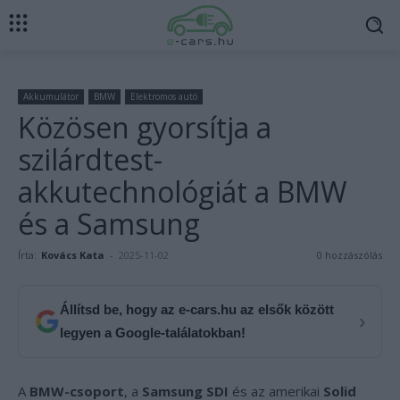
Akkumulátor
BMW
Elektromos autó
Közösen gyorsítja a
szilárdtest-
akkutechnológiát a BMW
és a Samsung
Írta:
Kovács Kata
-
2025-11-02
0 hozzászólás
Állítsd be, hogy az e-cars.hu az elsők között
›
legyen a Google-találatokban!
A
BMW-csoport
, a
Samsung SDI
és az amerikai
Solid