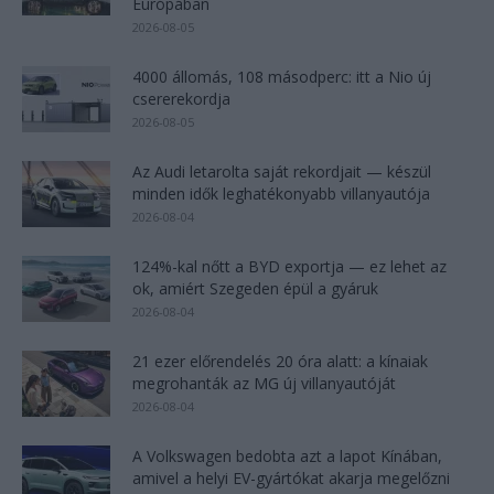
Európában
2026-08-05
4000 állomás, 108 másodperc: itt a Nio új
csererekordja
2026-08-05
Az Audi letarolta saját rekordjait — készül
minden idők leghatékonyabb villanyautója
2026-08-04
124%-kal nőtt a BYD exportja — ez lehet az
ok, amiért Szegeden épül a gyáruk
2026-08-04
21 ezer előrendelés 20 óra alatt: a kínaiak
megrohanták az MG új villanyautóját
2026-08-04
A Volkswagen bedobta azt a lapot Kínában,
amivel a helyi EV-gyártókat akarja megelőzni