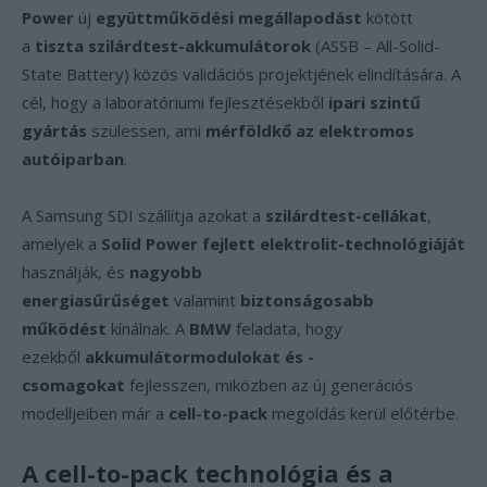
Power
új
együttműködési megállapodást
kötött
a
tiszta szilárdtest-akkumulátorok
(ASSB – All-Solid-
State Battery) közös validációs projektjének elindítására. A
cél, hogy a laboratóriumi fejlesztésekből
ipari szintű
gyártás
szülessen, ami
mérföldkő az elektromos
autóiparban
.
A Samsung SDI szállítja azokat a
szilárdtest-cellákat
,
amelyek a
Solid Power fejlett elektrolit-technológiáját
használják, és
nagyobb
energiasűrűséget
valamint
biztonságosabb
működést
kínálnak. A
BMW
feladata, hogy
ezekből
akkumulátormodulokat és -
csomagokat
fejlesszen, miközben az új generációs
modelljeiben már a
cell-to-pack
megoldás kerül előtérbe.
A cell-to-pack technológia és a