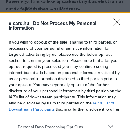
Power
együttműködése
új szakaszt nyit az elektromos
autók fejlődésében
. A
szilárdtest-
akkumulátorok
nagyobb hatótávot, biztonságot és
energiasűrűséget ígérnek, és ez a projekt már
e-cars.hu -
Do Not Process My Personal
Information
a
sorozatgyártás kapujában álló
technológiát jelenti.
If you wish to opt-out of the sale, sharing to third parties, or
processing of your personal or sensitive information for
Kövesd az e-cars.hu-t a Facebookon is, további
›
targeted advertising by us, please use the below opt-out
tartalmakért!
section to confirm your selection. Please note that after your
opt-out request is processed you may continue seeing
interest-based ads based on personal information utilized by
us or personal information disclosed to third parties prior to
CÍMKÉK
akkumulátor
BMW
e-mobilitás
Elektromobilitás
your opt-out. You may separately opt-out of the further
Elektromos autó
Samsung SDI
Szilárdtest-akkumulátor
disclosure of your personal information by third parties on the
IAB’s list of downstream participants. This information may
also be disclosed by us to third parties on the
IAB’s List of
Downstream Participants
that may further disclose it to other
third parties.
Personal Data Processing Opt Outs