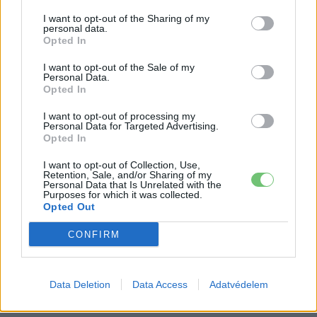
I want to opt-out of the Sharing of my
personal data.
Opted In
I want to opt-out of the Sale of my
Personal Data.
Opted In
I want to opt-out of processing my
Kovács Kata
Personal Data for Targeted Advertising.
Opted In
http://e-cars.hu
Szeretem az elektromos autókat és a modern technológiát!
I want to opt-out of Collection, Use,
Retention, Sale, and/or Sharing of my
Personal Data that Is Unrelated with the
Purposes for which it was collected.
Opted Out
KAPCSOLÓDÓ CIKKEK
TÖBB A SZERZŐTŐL
CONFIRM
Kína szigorú határt szabott: legfeljebb
5% lehet a hiba az elektromos autók
Data Deletion
Data Access
Adatvédelem
Elektromos
akkumulátor-kijelzőjén
autó