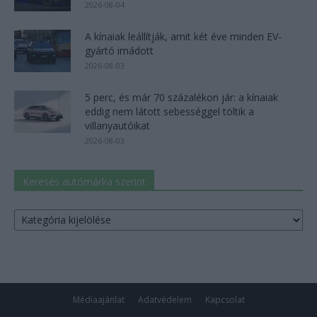
2026-08-04
A kínaiak leállítják, amit két éve minden EV-
gyártó imádott
2026-08-03
5 perc, és már 70 százalékon jár: a kínaiak
eddig nem látott sebességgel töltik a
villanyautóikat
2026-08-03
Keresés autómárka szerint
Keresés
autómárka
szerint
Médiaajánlat
Adatvédelem
Kapcsolat