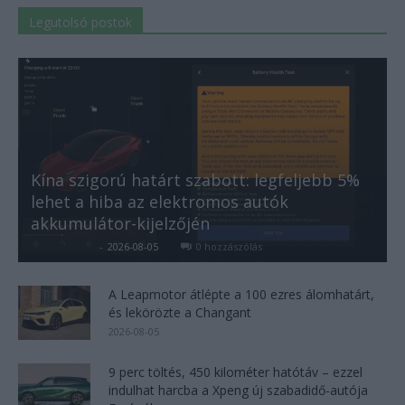
Legutolsó postok
Kína szigorú határt szabott: legfeljebb 5%
lehet a hiba az elektromos autók
akkumulátor-kijelzőjén
Kovács Kata
-
2026-08-05
0 hozzászólás
A Leapmotor átlépte a 100 ezres álomhatárt,
és lekörözte a Changant
2026-08-05
9 perc töltés, 450 kilométer hatótáv – ezzel
indulhat harcba a Xpeng új szabadidő-autója