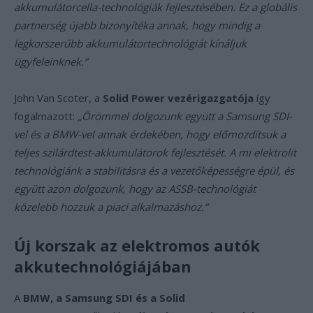
akkumulátorcella-technológiák fejlesztésében. Ez a globális
partnerség újabb bizonyítéka annak, hogy mindig a
legkorszerűbb akkumulátortechnológiát kínáljuk
ügyfeleinknek.”
John Van Scoter, a
Solid Power vezérigazgatója
így
fogalmazott:
„Örömmel dolgozunk együtt a Samsung SDI-
vel és a BMW-vel annak érdekében, hogy előmozdítsuk a
teljes szilárdtest-akkumulátorok fejlesztését. A mi elektrolit
technológiánk a stabilitásra és a vezetőképességre épül, és
együtt azon dolgozunk, hogy az ASSB-technológiát
közelebb hozzuk a piaci alkalmazáshoz.”
Új korszak az elektromos autók
akkutechnológiájában
A
BMW, a Samsung SDI és a Solid