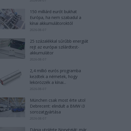
2026-08-07
150 milliárd eurót bukhat
Európa, ha nem szabadul a
kínai akkumulátoroktól
2026-08-07
25 százalékkal sűrűbb energiát
rejt az európai szilárdtest-
akkumulátor
2026-08-07
2,4 millió eurós programba
kezdtek a németek, hogy
lekörözzék a kínai...
2026-08-07
München csak most érte utol
Debrecent: elindult a BMW i3
sorozatgyártása
2026-08-07
Dánia utolérte Norvégiát: már