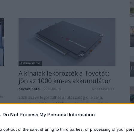
Akkumulátor
A kínaiak lekörözték a Toyotát:
jön az 1000 km-es akkumulátor
Kovács Kata
-
2026-06-14
6 hozzászólás
ás
2026 őszén legördülhet a futószalagról a cella,
amivel egy töltéssel 1000 kilométer is összejöhet.
gy
 -
Do Not Process My Personal Information
to opt-out of the sale, sharing to third parties, or processing of your per