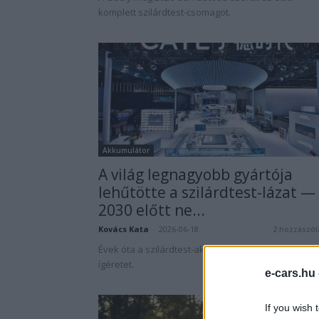
komplett szilárdtest-csomagot.
Akkumulátor
A világ legnagyobb gyártója
lehűtötte a szilárdtest-lázat —
2030 előtt ne...
Kovács Kata
-
2026-06-18
2 hozzászól
Évek óta a szilárdtest-akkumulátorok jelentik a na
ígéretet.
e-cars.hu
If you wish 