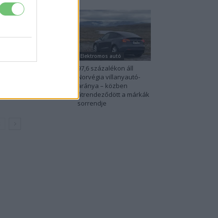
lektromos autó
Elektromos autó
00-an rendeltek vakon
97,6 százalékon áll
y autót, amit nem
Norvégia villanyautó-
ttak — megkezdődött
aránya – közben
.
átrendeződött a márkák
sorrendje