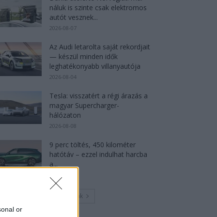
náluk is szinte csak elektromos
autót vesznek...
2026-08-07
Az Audi letarolta saját rekordjait
— készül minden idők
leghatékonyabb villanyautója
2026-08-04
Tesla: visszatért a régi árazás a
magyar Supercharger-
hálózaton
2026-08-08
9 perc töltés, 450 kilométer
hatótáv – ezzel indulhat harcba
a...
2026-08-05
Továbbiak
sonal or