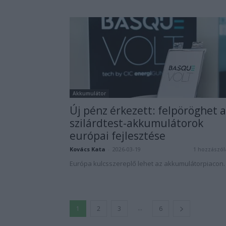
Akkumulátor
Új pénz érkezett: felpöröghet a
szilárdtest-akkumulátorok
európai fejlesztése
Kovács Kata
-
2026-03-19
1 hozzászól
Európa kulcsszereplő lehet az akkumulátorpiacon.
...
1
2
3
6