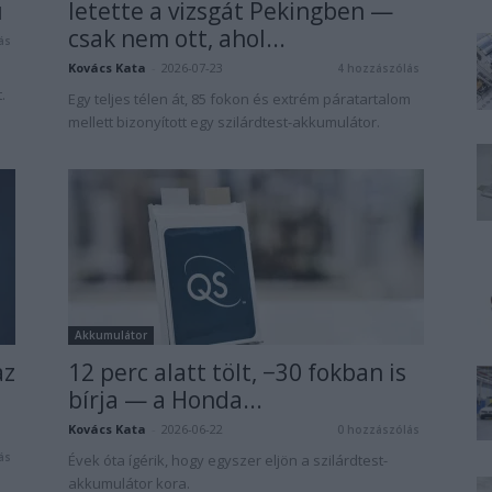
u
letette a vizsgát Pekingben —
csak nem ott, ahol...
ás
Kovács Kata
-
2026-07-23
4 hozzászólás
.
Egy teljes télen át, 85 fokon és extrém páratartalom
mellett bizonyított egy szilárdtest-akkumulátor.
Akkumulátor
az
12 perc alatt tölt, −30 fokban is
bírja — a Honda...
Kovács Kata
-
2026-06-22
0 hozzászólás
ás
Évek óta ígérik, hogy egyszer eljön a szilárdtest-
akkumulátor kora.