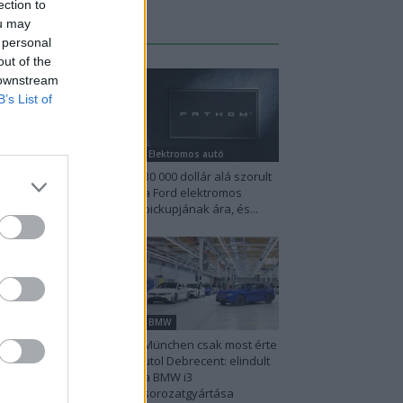
ection to
ou may
Legutolsó cikkek
 personal
out of the
 downstream
B’s List of
lektromos autó
Elektromos autó
sla: visszatért a régi
30 000 dollár alá szorult
azás a magyar
a Ford elektromos
percharger-hálózaton
pickupjának ára, és...
lektromos autó
BMW
00 elektromos
München csak most érte
rgonnál tart a Royal
utol Debrecent: elindult
il — és brutális
a BMW i3
mpóban...
sorozatgyártása