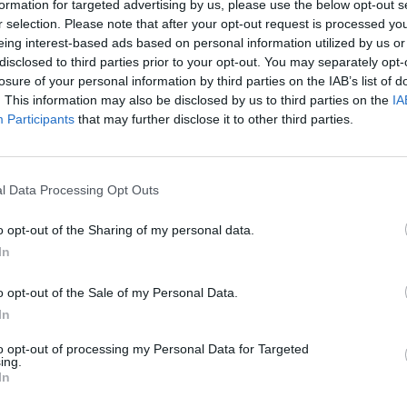
formation for targeted advertising by us, please use the below opt-out s
r selection. Please note that after your opt-out request is processed y
eing interest-based ads based on personal information utilized by us or
disclosed to third parties prior to your opt-out. You may separately opt-
losure of your personal information by third parties on the IAB’s list of
. This information may also be disclosed by us to third parties on the
IA
Akkumulátor
Participants
that may further disclose it to other third parties.
Mínusz 20 fokon sem adja fel,
6,4 perc alatt feltölt az...
E
Te
Kovács Kata
-
2026-06-13
0 hozzászólás
l Data Processing Opt Outs
ár
ás
6,4 perces töltés, mínusz 20 fokos hideg, ipari
Su
mennyiség. Vajon ezúttal tényleg megérkezik?
o opt-out of the Sharing of my personal data.
In
o opt-out of the Sale of my Personal Data.
In
E
90
to opt-out of processing my Personal Data for Targeted
ing.
fu
In
Ma
te