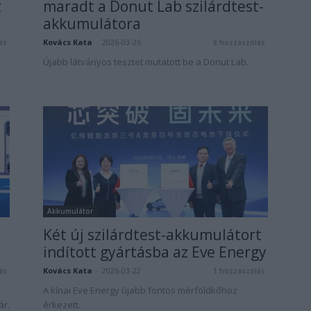
z
maradt a Donut Lab szilárdtest-
akkumulátora
Kovács Kata
-
2026-03-26
ás
8 hozzászólás
Újabb látványos tesztet mutatott be a Donut Lab.
Akkumulátor
Két új szilárdtest-akkumulátort
indított gyártásba az Eve Energy
Kovács Kata
-
2026-03-22
ás
1 hozzászólás
A kínai Eve Energy újabb fontos mérföldkőhöz
ár.
érkezett.