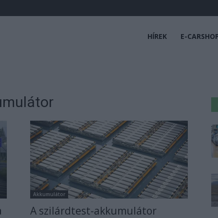
HÍREK
E-CARSHO
umulátor
Akkumulátor
a
A szilárdtest-akkumulátor