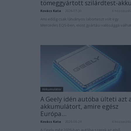
tömeggyártott szilárdtest-akk
Kovács Kata
-
2026-07-30
6 hozzászól
Ami eddig csak látványos laborteszt volt egy
Mercedes EQS-ben, most gyártási valósággá válhat
Akkumulátor
A Geely idén autóba ülteti azt 
akkumulátort, amire egész
Európa...
Kovács Kata
-
2026-06-24
6 hozzászól
A Geely még 2026-ban autóba szereli az első