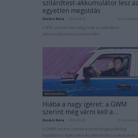
szilárdtest-akkumulátor lesz a
egyetlen megoldás
Kovács Kata
-
2026-04-10
0 hozzászól
A BYD szerint nem elég csak a szilárdtest-
akkumulátorokra koncentrálni.
Akkumulátor
Hiába a nagy ígéret: a GWM
szerint még várni kell a...
Kovács Kata
-
2026-03-22
0 hozzászól
A GWM vezére szerint a technológia jelenleg
továbbra is fejlesztési és ellenőrzési szakaszban j