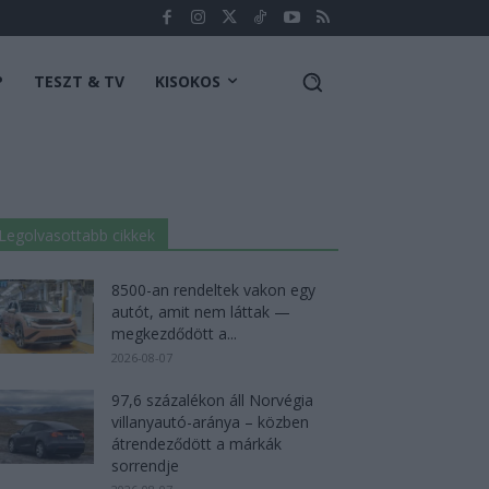
P
TESZT & TV
KISOKOS
Legolvasottabb cikkek
8500-an rendeltek vakon egy
autót, amit nem láttak —
megkezdődött a...
2026-08-07
97,6 százalékon áll Norvégia
villanyautó-aránya – közben
átrendeződött a márkák
sorrendje