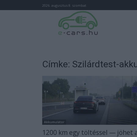
2026. augusztus 8. szombat
Címke: Szilárdtest-akk
Akkumulátor
1200 km egy töltéssel — jöhet 