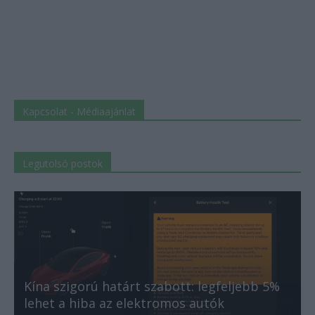
Kapcsolat - Médiaajánlat
Legutolsó postok
Kína szigorú határt szabott: legfeljebb 5%
lehet a hiba az elektromos autók