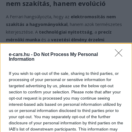
nem szakítás, hanem evolúció
A Ferrari hangsúlyozta, hogy az
elektromosítás nem
szakítás a hagyományokkal
, hanem azok természetes
kiterjesztése. A
technológiai nyitottság
, a
precíz
mérnöki munka
és a
vezetési élmény érzelmi
dimenziója
továbbra is alapvető érték marad.
e-cars.hu -
Do Not Process My Personal
Information
Az Elettrica nem csupán egy elektromos sportautó lesz,
hanem a
Ferrari DNS új értelmezése az elektromos
If you wish to opt-out of the sale, sharing to third parties, or
korban
– ahol a
kompromisszummentes teljesítmény,
processing of your personal or sensitive information for
olasz elegancia és szenvedélyes mérnöki
targeted advertising by us, please use the below opt-out
section to confirm your selection. Please note that after your
precizitás
továbbra is meghatározó szerepet játszik.
opt-out request is processed you may continue seeing
interest-based ads based on personal information utilized by
us or personal information disclosed to third parties prior to
Kövesd az e-cars.hu-t a Facebookon is, további
›
your opt-out. You may separately opt-out of the further
tartalmakért!
disclosure of your personal information by third parties on the
IAB’s list of downstream participants. This information may