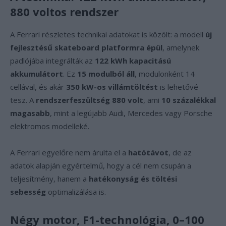
880 voltos rendszer
A Ferrari részletes technikai adatokat is közölt: a modell
új
fejlesztésű skateboard platformra épül
, amelynek
padlójába integrálták az
122 kWh kapacitású
akkumulátort
. Ez
15 modulból áll
, modulonként 14
cellával, és akár
350 kW-os villámtöltést
is lehetővé
tesz. A
rendszerfeszültség 880 volt
, ami
10 százalékkal
magasabb
, mint a legújabb Audi, Mercedes vagy Porsche
elektromos modelleké.
A Ferrari egyelőre nem árulta el a
hatótávot
, de az
adatok alapján egyértelmű, hogy a cél nem csupán a
teljesítmény, hanem a
hatékonyság és töltési
sebesség
optimalizálása is.
Négy motor, F1-technológia, 0–100