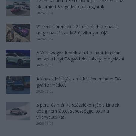
124%-kal nőtt a BYD exportja — ez lehet az
ok, amiért Szegeden épül a gyáruk
2026-08-04
21 ezer előrendelés 20 óra alatt: a kínaiak
megrohanták az MG új villanyautóját
2026-08-04
A Volkswagen bedobta azt a lapot Kínában,
amivel a helyi EV-gyártókat akarja megelőzni
2026-08-04
A kínaiak leállítják, amit két éve minden EV-
gyártó imádott
2026-08-03
5 perc, és már 70 százalékon jár: a kínaiak
eddig nem látott sebességgel töltik a
villanyautóikat
2026-08-03