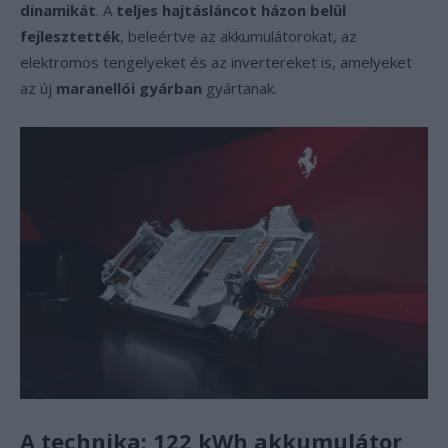
dinamikát
. A
teljes hajtásláncot házon belül
fejlesztették
, beleértve az akkumulátorokat, az
elektromos tengelyeket és az invertereket is, amelyeket
az új
maranellói gyárban
gyártanak.
A technika: 122 kWh akkumulátor,