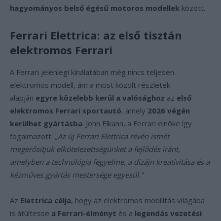
hagyományos belső égésű motoros modellek
között.
Ferrari Elettrica: az első tisztán
elektromos Ferrari
A Ferrari jelenlegi kínálatában még nincs teljesen
elektromos modell, ám a most közölt részletek
alapján
egyre közelebb kerül a valósághoz
az
első
elektromos Ferrari sportautó
, amely
2026 végén
kerülhet gyártásba
. John Elkann, a Ferrari elnöke így
fogalmazott:
„Az új Ferrari Elettrica révén ismét
megerősítjük elkötelezettségünket a fejlődés iránt,
amelyben a technológia fegyelme, a dizájn kreativitása és a
kézműves gyártás mestersége egyesül.”
Az
Elettrica célja
, hogy az elektromos mobilitás világába
is átültesse
a Ferrari-élményt
és a
legendás vezetési