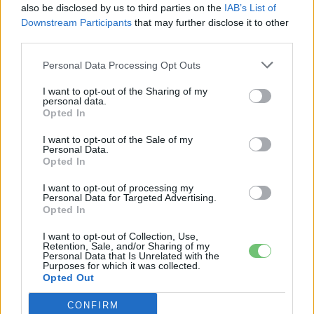
also be disclosed by us to third parties on the
IAB’s List of
Downstream Participants
that may further disclose it to other
CÍMKÉK
e-mobilitás
Elektromobilitás
Elektromos autó
third parties.
ferrari
Ferrari Elettrica
Personal Data Processing Opt Outs
I want to opt-out of the Sharing of my
personal data.
Opted In
I want to opt-out of the Sale of my
Personal Data.
Opted In
I want to opt-out of processing my
Personal Data for Targeted Advertising.
Opted In
I want to opt-out of Collection, Use,
Retention, Sale, and/or Sharing of my
Personal Data that Is Unrelated with the
Kovács Kata
Purposes for which it was collected.
Opted Out
http://e-cars.hu
Szeretem az elektromos autókat és a modern technológiát!
CONFIRM