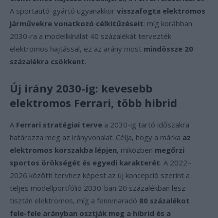
A sportautó-gyártó ugyanakkor
visszafogta elektromos
járművekre vonatkozó célkitűzéseit
: míg korábban
2030-ra a modellkínálat 40 százalékát tervezték
elektromos hajtással, ez az arány most
mindössze 20
százalékra csökkent
.
Új irány 2030-ig: kevesebb
elektromos Ferrari, több hibrid
A
Ferrari stratégiai terve
a 2030-ig tartó időszakra
határozza meg az irányvonalat. Célja, hogy a márka
az
elektromos korszakba lépjen
, miközben
megőrzi
sportos örökségét és egyedi karakterét
. A 2022–
2026 közötti tervhez képest az új koncepció szerint a
teljes modellportfólió 2030-ban 20 százalékban lesz
tisztán elektromos, míg a fennmaradó
80 százalékot
fele-fele arányban osztják meg a hibrid és a