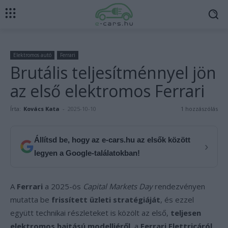
Elektromos autó
Ferrari
Brutális teljesítménnyel jön
az első elektromos Ferrari
Írta:
Kovács Kata
-
2025-10-10
1 hozzászólás
Állítsd be, hogy az e-cars.hu az elsők között
›
legyen a Google-találatokban!
A
Ferrari
a 2025-ös
Capital Markets Day
rendezvényen
mutatta be
frissített üzleti stratégiáját
, és ezzel
együtt technikai részleteket is közölt az első,
teljesen
elektromos hajtású modelljéről
, a
Ferrari Elettricáról
.