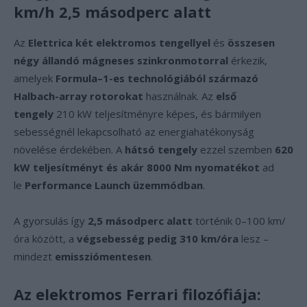
km/h 2,5 másodperc alatt
Az
Elettrica két elektromos tengellyel
és
összesen
négy állandó mágneses szinkronmotorral
érkezik,
amelyek
Formula–1-es technológiából származó
Halbach-array rotorokat
használnak. Az
első
tengely
210 kW teljesítményre képes, és bármilyen
sebességnél lekapcsolható az energiahatékonyság
növelése érdekében. A
hátsó tengely
ezzel szemben
620
kW teljesítményt és akár 8000 Nm nyomatékot
ad
le
Performance Launch üzemmódban
.
A gyorsulás így
2,5 másodperc alatt
történik 0–100 km/
óra között, a
végsebesség pedig 310 km/óra
lesz –
mindezt
emissziómentesen
.
Az elektromos Ferrari filozófiája: