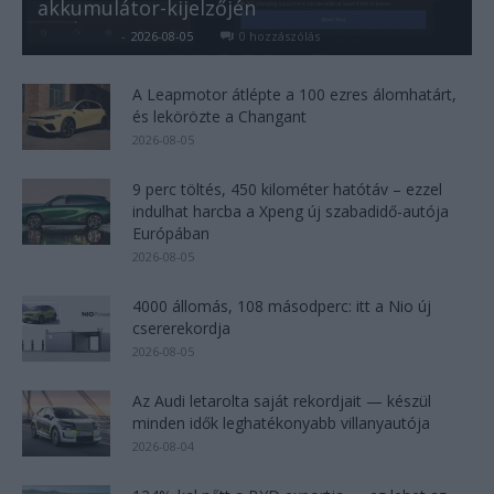
akkumulátor-kijelzőjén
Kovács Kata
-
2026-08-05
0 hozzászólás
A Leapmotor átlépte a 100 ezres álomhatárt,
és lekörözte a Changant
2026-08-05
9 perc töltés, 450 kilométer hatótáv – ezzel
indulhat harcba a Xpeng új szabadidő-autója
Európában
2026-08-05
4000 állomás, 108 másodperc: itt a Nio új
csererekordja
2026-08-05
Az Audi letarolta saját rekordjait — készül
minden idők leghatékonyabb villanyautója
2026-08-04