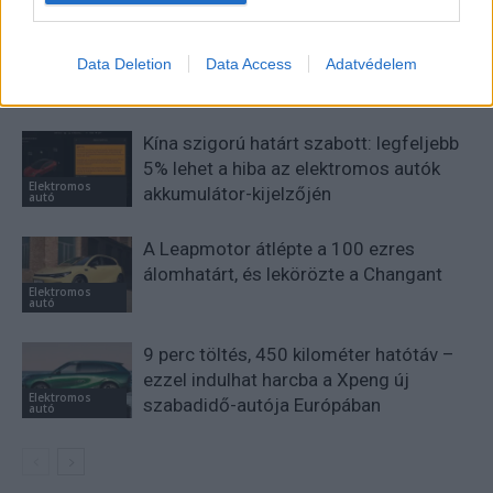
Data Deletion
Data Access
Adatvédelem
KAPCSOLÓDÓ CIKKEK
TÖBB A SZERZŐTŐL
Kína szigorú határt szabott: legfeljebb
5% lehet a hiba az elektromos autók
Elektromos
akkumulátor-kijelzőjén
autó
A Leapmotor átlépte a 100 ezres
álomhatárt, és lekörözte a Changant
Elektromos
autó
9 perc töltés, 450 kilométer hatótáv –
ezzel indulhat harcba a Xpeng új
Elektromos
szabadidő-autója Európában
autó