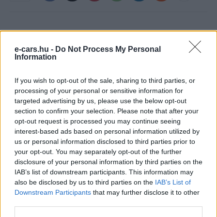
e-cars.hu -
Do Not Process My Personal
Information
If you wish to opt-out of the sale, sharing to third parties, or
processing of your personal or sensitive information for
targeted advertising by us, please use the below opt-out
Kovács Kata
section to confirm your selection. Please note that after your
http://e-cars.hu
opt-out request is processed you may continue seeing
Szeretem az elektromos autókat és a modern technológiát!
interest-based ads based on personal information utilized by
us or personal information disclosed to third parties prior to
your opt-out. You may separately opt-out of the further
disclosure of your personal information by third parties on the
IAB’s list of downstream participants. This information may
KAPCSOLÓDÓ CIKKEK
TÖBB A SZERZŐTŐL
also be disclosed by us to third parties on the
IAB’s List of
Downstream Participants
that may further disclose it to other
Kína szigorú határt szabott: legfeljebb
third parties.
5% lehet a hiba az elektromos autók