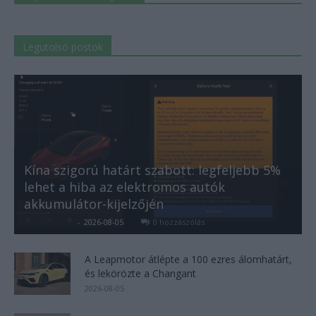
Legutolsó postok
Kína szigorú határt szabott: legfeljebb 5%
lehet a hiba az elektromos autók
akkumulátor-kijelzőjén
Kovács Kata
-
2026-08-05
0 hozzászólás
A Leapmotor átlépte a 100 ezres álomhatárt,
és lekörözte a Changant
2026-08-05