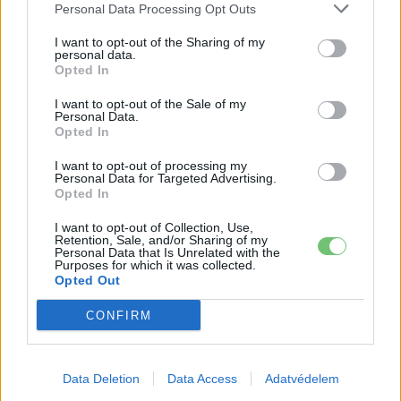
Elektromos
akkumulátor-kijelzőjén
Personal Data Processing Opt Outs
autó
I want to opt-out of the Sharing of my
A Leapmotor átlépte a 100 ezres
personal data.
Opted In
álomhatárt, és lekörözte a Changant
Elektromos
autó
I want to opt-out of the Sale of my
Personal Data.
Opted In
9 perc töltés, 450 kilométer hatótáv –
ezzel indulhat harcba a Xpeng új
I want to opt-out of processing my
Elektromos
Personal Data for Targeted Advertising.
szabadidő-autója Európában
autó
Opted In
I want to opt-out of Collection, Use,
Retention, Sale, and/or Sharing of my
Personal Data that Is Unrelated with the
Purposes for which it was collected.
Opted Out
CONFIRM
Data Deletion
Data Access
Adatvédelem