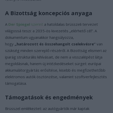
A Bizottság koncepciós anyaga
A
Der Spiegel
szerint
a hatoldalas brüsszeli tervezet
világossá teszi: a 2035-ös kivezetés „elérhető cél”. A
dokumentum ugyanakkor hangsúlyozza,
hogy
„határozott és összehangolt cselekvésre”
van
szükség minden szereplő részéről. A Bizottság elismeri az
iparág strukturális kihívásait, de nem a visszalépést látja
megoldásnak, hanem új intézkedéseket sürget: európai
akkumulátorgyártás erősítése, kisebb és megfizethetőbb
elektromos autók ösztönzése, valamint szoftverfejlesztés
támogatása.
Támogatások és engedmények
Brüsszel emlékeztet: az autógyártók már kaptak