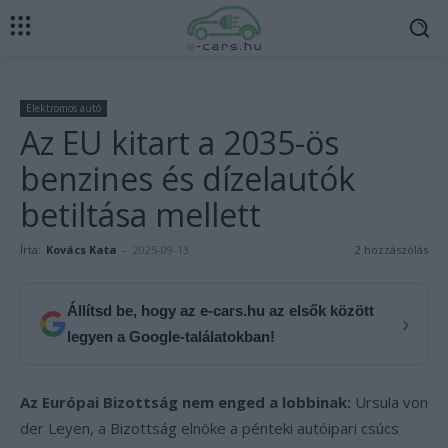
Elektromos autó
Az EU kitart a 2035-ös
benzines és dízelautók
betiltása mellett
Írta:
Kovács Kata
-
2025-09-13
2 hozzászólás
Állítsd be, hogy az e-cars.hu az elsők között
›
legyen a Google-találatokban!
Az Európai Bizottság nem enged a lobbinak:
Ursula von
der Leyen, a Bizottság elnöke a pénteki autóipari csúcs