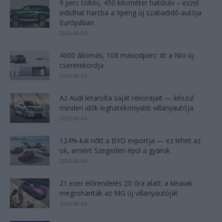
9 perc töltés, 450 kilométer hatótáv – ezzel
indulhat harcba a Xpeng új szabadidő-autója
Európában
2026-08-05
4000 állomás, 108 másodperc: itt a Nio új
csererekordja
2026-08-05
Az Audi letarolta saját rekordjait — készül
minden idők leghatékonyabb villanyautója
2026-08-04
124%-kal nőtt a BYD exportja — ez lehet az
ok, amiért Szegeden épül a gyáruk
2026-08-04
21 ezer előrendelés 20 óra alatt: a kínaiak
megrohanták az MG új villanyautóját
2026-08-04