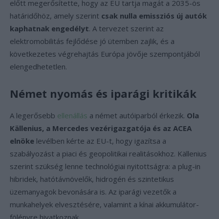
előtt megerősítette, hogy az EU tartja magát a 2035-ös
határidőhöz, amely szerint
csak nulla emissziós új autók
kaphatnak engedélyt
. A tervezet szerint az
elektromobilitás fejlődése jó ütemben zajlik, és a
következetes végrehajtás Európa jövője szempontjából
elengedhetetlen.
Német nyomás és iparági kritikák
A legerősebb
ellenállás
a német autóiparból érkezik.
Ola
Källenius, a Mercedes vezérigazgatója és az ACEA
elnöke
levélben kérte az EU-t, hogy igazítsa a
szabályozást a piaci és geopolitikai realitásokhoz. Källenius
szerint szükség lenne technológiai nyitottságra: a plug-in
hibridek, hatótávnövelők, hidrogén és szintetikus
üzemanyagok bevonására is. Az iparági vezetők a
munkahelyek elvesztésére, valamint a kínai akkumulátor-
fölényre hivatkoznak.