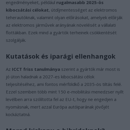
engedményeket, például
rugalmasabb 2025-ös
kibocsátási célokat
, útdíjmentességet az elektromos
teherautóknak, valamint olyan előírásokat, amelyek előírják
az elektromos járművek arányának növelését a vállalati
flottákban. Ezek mind a gyártók terheinek csökkentését
szolgálják.
Kutatások és iparági ellenhangok
Az
ICCT friss tanulmánya
szerint a gyártók már most is
jó úton haladnak a 2027-es kibocsátási célok
teljesítéséhez, ami fontos mérföldkő a 2035-ös tiltás felé.
Ezzel szemben több mint 150 e-mobilitási menedzser nyílt
levélben arra szólította fel az EU-t, hogy ne engedjen a
nyomásnak, mert azzal Európa autóiparának jövőjét
kockáztatná.