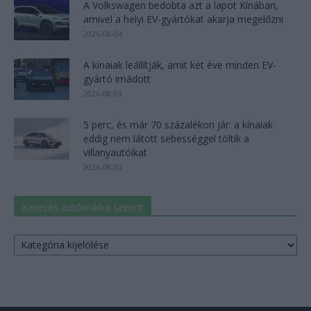
A Volkswagen bedobta azt a lapot Kínában,
amivel a helyi EV-gyártókat akarja megelőzni
2026-08-04
A kínaiak leállítják, amit két éve minden EV-
gyártó imádott
2026-08-03
5 perc, és már 70 százalékon jár: a kínaiak
eddig nem látott sebességgel töltik a
villanyautóikat
2026-08-03
Keresés autómárka szerint
Keresés
autómárka
szerint