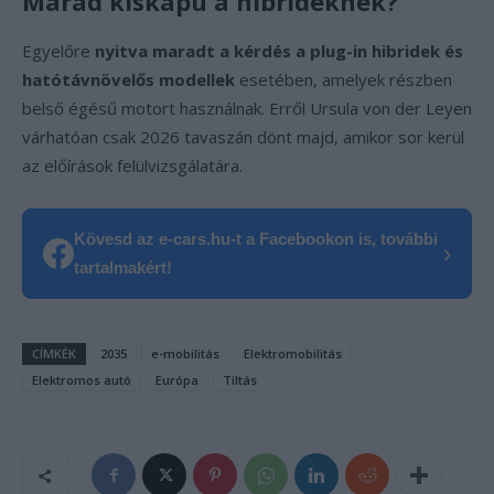
Marad kiskapu a hibrideknek?
Egyelőre
nyitva maradt a kérdés a plug-in hibridek és
hatótávnövelős modellek
esetében, amelyek részben
belső égésű motort használnak. Erről Ursula von der Leyen
várhatóan csak 2026 tavaszán dönt majd, amikor sor kerül
az előírások felülvizsgálatára.
Kövesd az e-cars.hu-t a Facebookon is, további
›
tartalmakért!
CÍMKÉK
2035
e-mobilitás
Elektromobilitás
Elektromos autó
Európa
Tiltás