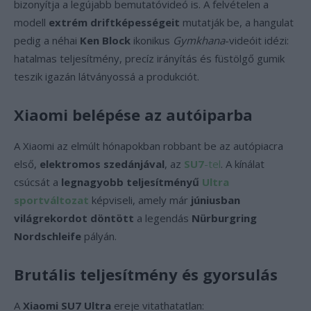
bizonyítja a legújabb bemutatóvideó is. A felvételen a
modell
extrém driftképességeit
mutatják be, a hangulat
pedig a néhai
Ken Block
ikonikus
Gymkhana
-videóit idézi:
hatalmas teljesítmény, precíz irányítás és füstölgő gumik
teszik igazán látványossá a produkciót.
Xiaomi belépése az autóiparba
A Xiaomi az elmúlt hónapokban robbant be az autópiacra
első,
elektromos szedánjával
, az
SU7
-tel
. A kínálat
csúcsát a
legnagyobb teljesítményű
Ultra
sportváltozat
képviseli, amely már
júniusban
világrekordot döntött
a legendás
Nürburgring
Nordschleife
pályán.
Brutális teljesítmény és gyorsulás
A
Xiaomi SU7 Ultra
ereje vitathatatlan: