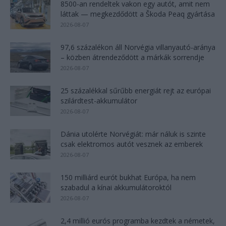
8500-an rendeltek vakon egy autót, amit nem
láttak — megkezdődött a Škoda Peaq gyártása
2026-08-07
97,6 százalékon áll Norvégia villanyautó-aránya
– közben átrendeződött a márkák sorrendje
2026-08-07
25 százalékkal sűrűbb energiát rejt az európai
szilárdtest-akkumulátor
2026-08-07
Dánia utolérte Norvégiát: már náluk is szinte
csak elektromos autót vesznek az emberek
2026-08-07
150 milliárd eurót bukhat Európa, ha nem
szabadul a kínai akkumulátoroktól
2026-08-07
2,4 millió eurós programba kezdtek a németek,