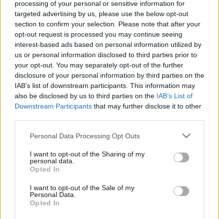
KAPCSOLÓDÓ CIKKEK
TÖBB A SZERZŐTŐL
processing of your personal or sensitive information for
targeted advertising by us, please use the below opt-out
section to confirm your selection. Please note that after your
München csak most érte utol
opt-out request is processed you may continue seeing
Debrecent: elindult a BMW i3
interest-based ads based on personal information utilized by
sorozatgyártása
BMW
us or personal information disclosed to third parties prior to
your opt-out. You may separately opt-out of the further
8500-an rendeltek vakon egy autót,
disclosure of your personal information by third parties on the
amit nem láttak — megkezdődött a
IAB’s list of downstream participants. This information may
Elektromos
Škoda Peaq gyártása
also be disclosed by us to third parties on the
IAB’s List of
autó
Downstream Participants
that may further disclose it to other
third parties.
97,6 százalékon áll Norvégia
villanyautó-aránya – közben
Personal Data Processing Opt Outs
Elektromos
átrendeződött a márkák sorrendje
autó
I want to opt-out of the Sharing of my
personal data.
Opted In
I want to opt-out of the Sale of my
Personal Data.
Opted In