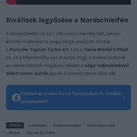
Riválisok legyőzése a Nordschleifén
A Nordschleifén az SU7 Ultra nemcsak helytállt, hanem
komoly riválisokat is maga mögé utasított, köztük
a
Porsche Taycan Turbo GT
-t és a
Tesla Model S Plaid
-
et. Ez a teljesítmény azt mutatja, hogy a Xiaomi nemcsak
az okoseszközök világában, hanem a
nagy teljesítményű
elektromos autók
piacán is komoly tényezővé vált.
Kövesd az e-cars.hu-t a Facebookon is, további
›
tartalmakért!
CÍMKÉK
e-mobilitás
Elektromobilitás
Elektromos autó
Xiaomi
Xiaomi SU7 Ultra