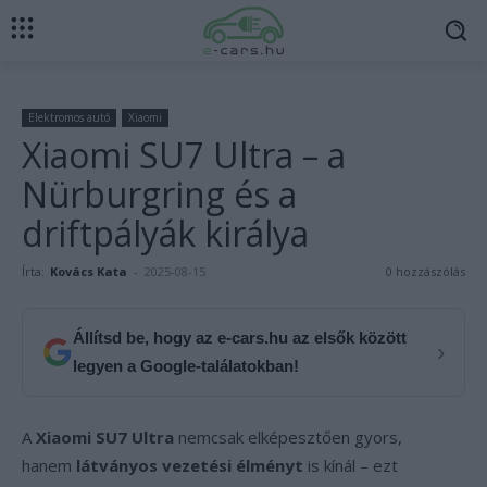
Elektromos autó
Xiaomi
Xiaomi SU7 Ultra – a
Nürburgring és a
driftpályák királya
Írta:
Kovács Kata
-
2025-08-15
0 hozzászólás
Állítsd be, hogy az e-cars.hu az elsők között
›
legyen a Google-találatokban!
A
Xiaomi SU7 Ultra
nemcsak elképesztően gyors,
hanem
látványos vezetési élményt
is kínál – ezt