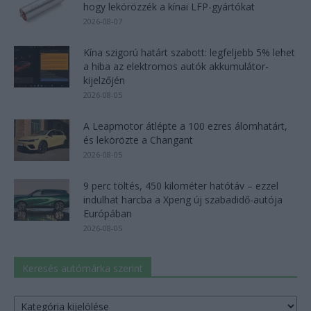
hogy lekörözzék a kínai LFP-gyártókat
2026-08-07
Kína szigorú határt szabott: legfeljebb 5% lehet
a hiba az elektromos autók akkumulátor-
kijelzőjén
2026-08-05
A Leapmotor átlépte a 100 ezres álomhatárt,
és lekörözte a Changant
2026-08-05
9 perc töltés, 450 kilométer hatótáv – ezzel
indulhat harcba a Xpeng új szabadidő-autója
Európában
2026-08-05
Keresés autómárka szerint
Keresés
autómárka