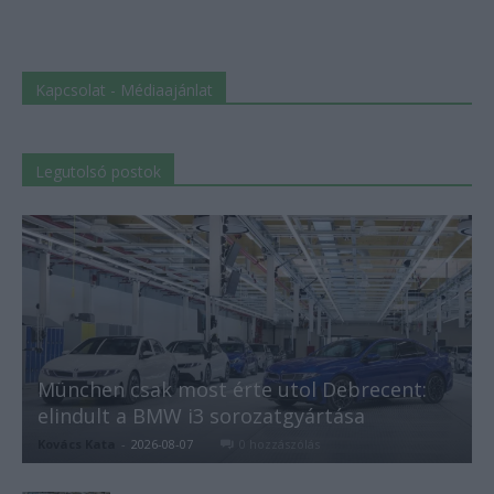
Kapcsolat - Médiaajánlat
Legutolsó postok
München csak most érte utol Debrecent:
elindult a BMW i3 sorozatgyártása
Kovács Kata
-
2026-08-07
0 hozzászólás