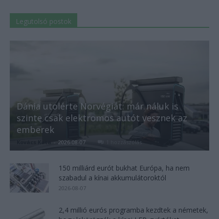
Legutolsó postok
Dánia utolérte Norvégiát: már náluk is
szinte csak elektromos autót vesznek az
emberek
Kovács Kata
-
2026-08-07
1 hozzászólás
150 milliárd eurót bukhat Európa, ha nem
szabadul a kínai akkumulátoroktól
2026-08-07
2,4 millió eurós programba kezdtek a németek,