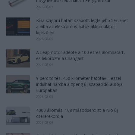
hogy lekörözzék a kínai LFP-gyártókat
2026-08-07
Kína szigorú határt szabott: legfeljebb 5% lehet
a hiba az elektromos autók akkumulátor-
kijelzőjén
2026-08-05
A Leapmotor átlépte a 100 ezres álomhatárt,
és lekörözte a Changant
2026-08-05
9 perc töltés, 450 kilométer hatótáv – ezzel
indulhat harcba a Xpeng új szabadidő-autója
Európában
2026-08-05
4000 állomás, 108 másodperc: itt a Nio új
csererekordja
2026-08-05