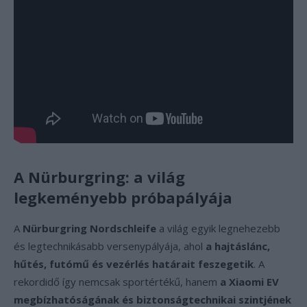
A Nürburgring: a világ
legkeményebb próbapályája
A
Nürburgring Nordschleife
a világ egyik legnehezebb
és legtechnikásabb versenypályája, ahol
a hajtáslánc,
hűtés, futómű és vezérlés határait feszegetik
. A
rekordidő így nemcsak sportértékű, hanem
a Xiaomi EV
megbízhatóságának és biztonságtechnikai szintjének