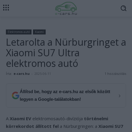
Elektromos autó
Xiaomi
Letarolta a Nürburgringet a
Xiaomi SU7 Ultra
elektromos autó
Írta:
e-cars.hu
-
2025-06-11
1 hozzászólás
Állítsd be, hogy az e-cars.hu az elsők között
›
legyen a Google-találatokban!
A
Xiaomi EV
elektromosautó-divíziója
történelmi
körrekordot állított fel
a Nürburgringen: a
Xiaomi SU7