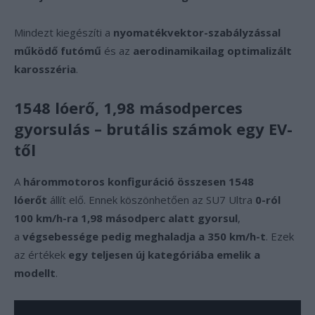
Mindezt kiegészíti a
nyomatékvektor-szabályzással
működő futómű
és az
aerodinamikailag optimalizált
karosszéria
.
1548 lóerő, 1,98 másodperces
gyorsulás – brutális számok egy EV-
től
A
hárommotoros konfiguráció
összesen 1548
lóerőt
állít elő. Ennek köszönhetően az SU7 Ultra
0-ról
100 km/h-ra 1,98 másodperc alatt gyorsul
,
a
végsebessége pedig meghaladja a 350 km/h-t
. Ezek
az értékek
egy teljesen új kategóriába emelik a
modellt
.