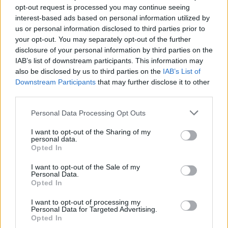
opt-out request is processed you may continue seeing
interest-based ads based on personal information utilized by
us or personal information disclosed to third parties prior to
your opt-out. You may separately opt-out of the further
disclosure of your personal information by third parties on the
IAB’s list of downstream participants. This information may
also be disclosed by us to third parties on the
IAB’s List of
e-cars.hu
Downstream Participants
that may further disclose it to other
Elektromosan közlekedsz, vagy a váltáson töprengsz?
third parties.
Érdekelnek a legfrissebb hírek az e-autók világából, vagy
Personal Data Processing Opt Outs
foglalkoztatnak a legújabb fejlesztések az elektromosság és a
fenntarthatóság területén? Akkor jó helyen jársz!
I want to opt-out of the Sharing of my
personal data.
Opted In
I want to opt-out of the Sale of my
KAPCSOLÓDÓ CIKKEK
TÖBB A SZERZŐTŐL
Personal Data.
Opted In
Dánia utolérte Norvégiát: már náluk is
I want to opt-out of processing my
szinte csak elektromos autót vesznek
Personal Data for Targeted Advertising.
Opted In
Elektromos
az emberek
autó