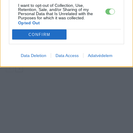
I want to opt-out of Collection, Use,
Retention, Sale, and/or Sharing of my
150 milliárd eurót bukhat Európa, ha
Personal Data that Is Unrelated with the
nem szabadul a kínai akkumulátoroktól
Purposes for which it was collected.
Opted Out
Akkumulátor
CONFIRM
2,4 millió eurós programba kezdtek a
németek, hogy lekörözzék a kínai LFP-
gyártókat
Akkumulátor
Data Deletion
Data Access
Adatvédelem