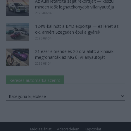
Az Audi letarolta saját rekordjait — készül
minden idők leghatékonyabb villanyautója
2026-08-04
124%-kal nőtt a BYD exportja — ez lehet az
ok, amiért Szegeden épül a gyáruk
2026-08-04
21 ezer előrendelés 20 óra alatt: a kínaiak
megrohanták az MG új villanyautóját
2026-08-04
Keresés autómárka szerint
Keresés
autómárka
szerint
Médiaajánlat
Adatvédelem
Kapcsolat