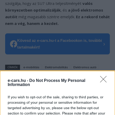
szolgálja, hogy az SU7 Ultra teljesítményét
valós
környezetben optimalizálják
, és
a jövő elektromos
autóit
még magasabb szintre emeljék.
Ez a rekord tehát
nem a vég, hanem a kezdet.
Kövesd az e-cars.hu-t a Facebookon is, további
›
tartalmakért!
CÍMKÉK
e-mobilitás
Elektromobilitás
Elektromos autó
Xiaomi
Xiaomi SU7 Ultra
e-cars.hu -
Do Not Process My Personal
Information
If you wish to opt-out of the sale, sharing to third parties, or
processing of your personal or sensitive information for
targeted advertising by us, please use the below opt-out
section to confirm your selection. Please note that after your