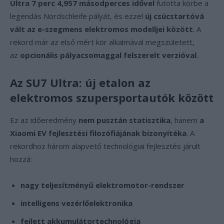
Ultra
7 perc 4,957 másodperces idővel
futotta körbe a
legendás Nordschleife pályát, és ezzel
új csúcstartóvá
vált az e-szegmens elektromos modelljei között
. A
rekord már az első mért kör alkalmával megszületett,
az
opcionális pályacsomaggal felszerelt verzióval
.
Az SU7 Ultra: új etalon az
elektromos szupersportautók között
Ez az időeredmény
nem pusztán statisztika
, hanem
a
Xiaomi EV fejlesztési filozófiájának bizonyítéka
. A
rekordhoz három alapvető technológiai fejlesztés járult
hozzá:
nagy teljesítményű elektromotor-rendszer
intelligens vezérlőelektronika
fejlett akkumulátortechnológia