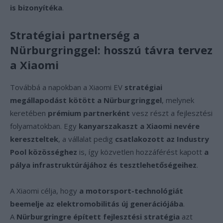
is bizonyítéka
.
Stratégiai partnerség a
Nürburgringgel: hosszú távra tervez
a Xiaomi
Továbbá a napokban a Xiaomi EV
stratégiai
megállapodást kötött a Nürburgringgel
, melynek
keretében
prémium partnerként
vesz részt a fejlesztési
folyamatokban. Egy
kanyarszakaszt a Xiaomi nevére
kereszteltek
, a vállalat pedig
csatlakozott az Industry
Pool közösséghez
is, így közvetlen hozzáférést kapott
a
pálya infrastruktúrájához és tesztlehetőségeihez
.
A Xiaomi célja, hogy
a motorsport-technológiát
beemelje az elektromobilitás új generációjába
.
A
Nürburgringre épített fejlesztési stratégia
azt