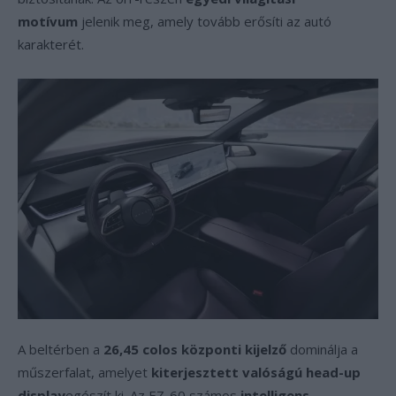
motívum
jelenik meg, amely tovább erősíti az autó
karakterét.
A beltérben a
26,45 colos központi kijelző
dominálja a
műszerfalat, amelyet
kiterjesztett valóságú head-up
display
egészít ki. Az EZ-60 számos
intelligens