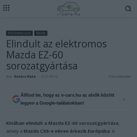
Elektromos autó
Mazda
Elindult az elektromos
Mazda EZ-60
sorozatgyártása
Írta:
Kovács Kata
-
2025-08-06
4 hozzászólás
Állítsd be, hogy az e-cars.hu az elsők között
›
legyen a Google-találatokban!
Kínában elindult a Mazda EZ-60 sorozatgyártása
,
amely a
Mazda CX6-e néven érkezik Európába
. A