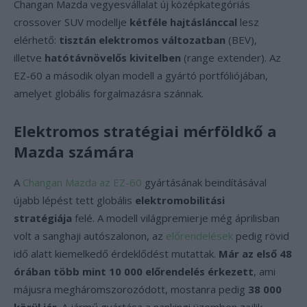
Changan Mazda vegyesvállalat új középkategóriás
crossover SUV modellje
kétféle hajtáslánccal
lesz
elérhető:
tisztán elektromos változatban
(BEV),
illetve
hatótávnövelős kivitelben
(range extender). Az
EZ-60 a második olyan modell a gyártó portfóliójában,
amelyet globális forgalmazásra szánnak.
Elektromos stratégiai mérföldkő a
Mazda számára
A
Changan Mazda az EZ-60
gyártásának beindításával
újabb lépést tett globális
elektromobilitási
stratégiája
felé. A modell világpremierje még áprilisban
volt a sanghaji autószalonon, az
előrendelések
pedig rövid
idő alatt kiemelkedő érdeklődést mutattak.
Már az első 48
órában több mint 10 000 előrendelés érkezett
, ami
májusra megháromszorozódott, mostanra pedig
38 000