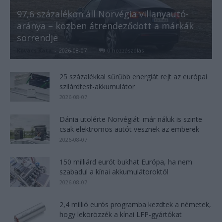
97,6 százalékon áll Norvégia villanyautó-
aránya – közben átrendeződött a márkák
sorrendje
Kovács Kata
-
2026-08-07
0 hozzászólás
25 százalékkal sűrűbb energiát rejt az európai
szilárdtest-akkumulátor
2026-08-07
Dánia utolérte Norvégiát: már náluk is szinte
csak elektromos autót vesznek az emberek
2026-08-07
150 milliárd eurót bukhat Európa, ha nem
szabadul a kínai akkumulátoroktól
2026-08-07
2,4 millió eurós programba kezdtek a németek,
hogy lekörözzék a kínai LFP-gyártókat