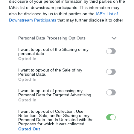
Kövesd az e-cars.hu-t a Facebookon is, további
disclosure of your personal information by third parties on the
›
IAB’s list of downstream participants. This information may
tartalmakért!
also be disclosed by us to third parties on the
IAB’s List of
Downstream Participants
that may further disclose it to other
third parties.
CÍMKÉK
e-mobilitás
Elektromobilitás
Elektromos autó
Personal Data Processing Opt Outs
Mazda
Mazda CX6-e
Mazda EZ-60
I want to opt-out of the Sharing of my
personal data.
Opted In
I want to opt-out of the Sale of my
Personal Data.
Opted In
I want to opt-out of processing my
Personal Data for Targeted Advertising.
Opted In
I want to opt-out of Collection, Use,
Retention, Sale, and/or Sharing of my
Personal Data that Is Unrelated with the
Purposes for which it was collected.
Opted Out
Kovács Kata