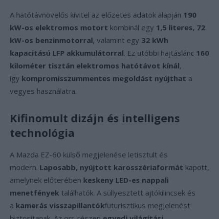
A hatótávnövelős kivitel az előzetes adatok alapján
190
kW-os elektromos motort
kombinál egy
1,5 literes, 72
kW-os benzinmotorral
, valamint egy
32 kWh
kapacitású LFP akkumulátorral
. Ez utóbbi hajtáslánc
160
kilométer tisztán elektromos hatótávot kínál
,
így
kompromisszummentes megoldást nyújthat
a
vegyes használatra.
Kifinomult dizájn és intelligens
technológia
A Mazda EZ-60 külső megjelenése letisztult és
modern.
Laposabb, nyújtott karosszériaformát
kapott,
amelynek előterében
keskeny LED-es nappali
menetfények
találhatók. A süllyesztett ajtókilincsek és
a
kamerás visszapillantók
futurisztikus megjelenést
biztosítanak. Az orr-részen
egyedi világítási