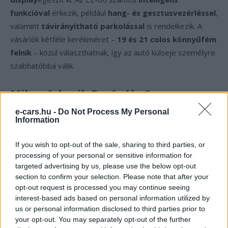
funkcióval
érkezik, például
hang- és gesztusvezérléssel
,
valamint
távirányítható parkolással
is rendelkezik. A
vásárlók kétféle kerékméret –
19 és 21 colos könnyűfém
felnik
– közül választhatnak, így az autó külseje személyre
szabhatóbbá válik.
Mikor érkezik Európába?
e-cars.hu -
Do Not Process My Personal
Bár a
Mazda CX6-e európai premierjének időpontja
Information
még nem ismert
, az
EZ-6 tapasztalatai
alapján valószínű,
hogy
legalább egy évet kell várni
a megjelenésre. Az
If you wish to opt-out of the sale, sharing to third parties, or
processing of your personal or sensitive information for
EZ-60 minden adottsággal rendelkezik ahhoz, hogy az
targeted advertising by us, please use the below opt-out
európai piacokon is sikeres legyen:
korszerű elektromos
section to confirm your selection. Please note that after your
hajtáslánc
,
választási lehetőség plug-in kivitelre
,
opt-out request is processed you may continue seeing
valamint
magas szintű digitalizáció és komfort
.
interest-based ads based on personal information utilized by
us or personal information disclosed to third parties prior to
your opt-out. You may separately opt-out of the further