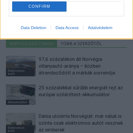
CONFIRM
http://e-cars.hu
Szeretem az elektromos autókat és a modern technológiát!
Data Deletion
Data Access
Adatvédelem
KAPCSOLÓDÓ CIKKEK
TÖBB A SZERZŐTŐL
97,6 százalékon áll Norvégia
villanyautó-aránya – közben
Elektromos
átrendeződött a márkák sorrendje
autó
25 százalékkal sűrűbb energiát rejt az
európai szilárdtest-akkumulátor
Akkumulátor
Dánia utolérte Norvégiát: már náluk is
szinte csak elektromos autót vesznek
Elektromos
az emberek
autó