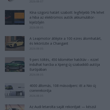
2026-08-07
Kína szigorú határt szabott: legfeljebb 5% lehet
a hiba az elektromos autók akkumulátor-
kijelzőjén
2026-08-05
A Leapmotor átlépte a 100 ezres álomhatárt,
és lekörözte a Changant
2026-08-05
9 perc töltés, 450 kilométer hatótáv – ezzel
indulhat harcba a Xpeng új szabadidő-autója
Európában
2026-08-05
4000 állomás, 108 másodperc: itt a Nio új
csererekordja
2026-08-05
Az Audi letarolta saját rekordjait — készül