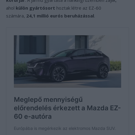
körül jár
. A jármű gyártása a nankingi üzemben zajlik,
ahol
külön gyártósort
hoztak létre az EZ-60
számára,
24,1 millió eurós beruházással
.