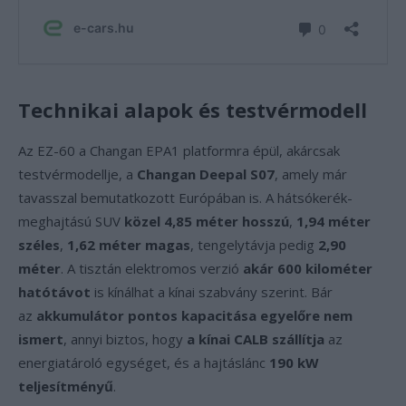
Technikai alapok és testvérmodell
Az EZ-60 a Changan EPA1 platformra épül, akárcsak
testvérmodellje, a
Changan Deepal S07
, amely már
tavasszal bemutatkozott Európában is. A hátsókerék-
meghajtású SUV
közel 4,85 méter hosszú
,
1,94 méter
széles
,
1,62 méter magas
, tengelytávja pedig
2,90
méter
. A tisztán elektromos verzió
akár 600 kilométer
hatótávot
is kínálhat a kínai szabvány szerint. Bár
az
akkumulátor pontos kapacitása egyelőre nem
ismert
, annyi biztos, hogy
a kínai CALB szállítja
az
energiatároló egységet, és a hajtáslánc
190 kW
teljesítményű
.