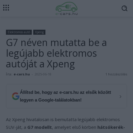
Elektromos autó
Xpeng
G7 néven mutatta be a
legújabb elektromos
autóját a Xpeng
Írta:
e-cars.hu
-
2025-06-18
1 hozzászólás
Állítsd be, hogy az e-cars.hu az elsők között
›
legyen a Google-találatokban!
Az Xpeng hivatalosan is bemutatta legújabb elektromos
SUV-ját, a
G7 modellt
, amelyet első körben
hátsókerék-