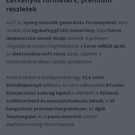
részletek
A G7 az
Xpeng második generációs formanyelvét
viszi
tovább. Elöl
egybefüggő LED menetfény
, hátul
hátsó
lámpatestbe simuló dizájn
dominál. A prémium
megoldások között megtalálhatóak a
keret nélküli ajtók
,
az
elektronikus soft-close
zárás, valamint a
karosszériával síkban záródó ajtókilincsek.
A belső térben a középpontban egy
15,6 colos
érintőképernyő
található. Az Ultra változatban
87 colos
kiterjesztett valóság kijelző
is elérhető. A
fűthető,
szellőztethető és masszázsfunkciós ülések
, a
20
hangszórós prémium hangrendszer
, az
éjjeli
fényhangulat
és a
panorámatető
szintén
alapfelszereltség részét képezik.