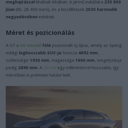
meghajtással
kínálnak Kínában. A jármű indulóára
235 800
jüan
(kb. 28 400 euró), és a kiszállítások
2025 harmadik
negyedévében
indulnak.
Méret és pozicionálás
A G7 a
G6 modell
fölé
pozicionált új típus, amely az Xpeng
eddigi
leghosszabb SUV-ja
: hossza
4892 mm
,
szélessége
1930 mm
, magassága
1660 mm
, tengelytávja
pedig
2890 mm
. A
G9-nél
egy milliméterrel hosszabb, így
méretben is prémium hatást kelt.