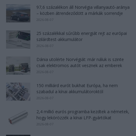
97,6 százalékon áll Norvégia villanyautó-aránya
– közben átrendeződött a márkák sorrendje
2026-08-07
25 százalékkal sűrűbb energiát rejt az európai
szilárdtest-akkumulátor
2026-08-07
Dánia utolérte Norvégiát: már náluk is szinte
csak elektromos autót vesznek az emberek
2026-08-07
150 milliárd eurót bukhat Európa, ha nem
szabadul a kínai akkumulátoroktól
2026-08-07
2,4 millió eurós programba kezdtek a németek,
hogy lekörözzék a kínai LFP-gyártókat
2026-08-07