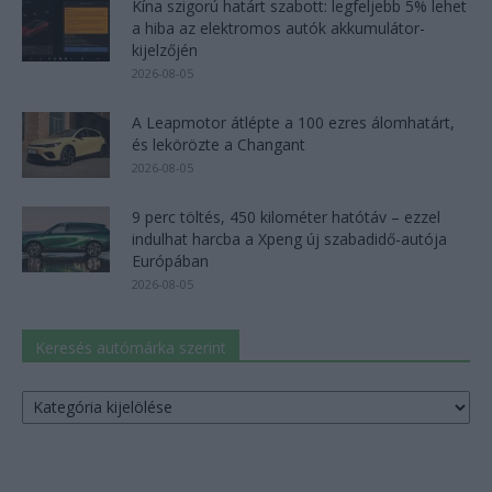
Kína szigorú határt szabott: legfeljebb 5% lehet
a hiba az elektromos autók akkumulátor-
kijelzőjén
2026-08-05
A Leapmotor átlépte a 100 ezres álomhatárt,
és lekörözte a Changant
2026-08-05
9 perc töltés, 450 kilométer hatótáv – ezzel
indulhat harcba a Xpeng új szabadidő-autója
Európában
2026-08-05
Keresés autómárka szerint
Keresés
autómárka
szerint