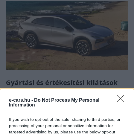
Gyártási és értékesítési kilátások
Az Xpeng a
G7 piaci megjelenését
2025 harmadik
e-cars.hu -
Do Not Process My Personal
negyedévére időzíti. A modell a cég dinamikus
Information
növekedését is támogatja:
2025 első öt
hónapjában
már
162 578 járművet
adtak át, ami
293
If you wish to opt-out of the sale, sharing to third parties, or
processing of your personal or sensitive information for
százalékos növekedés
az előző évhez képest.
targeted advertising by us, please use the below opt-out