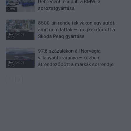
Debrecent: elindult a BMW i3
sorozatgyártása
BMW
8500-an rendeltek vakon egy autót,
amit nem láttak — megkezdődött a
Elektromos
Škoda Peaq gyártása
autó
97,6 százalékon áll Norvégia
villanyautó-aránya – közben
Elektromos
átrendeződött a márkák sorrendje
autó