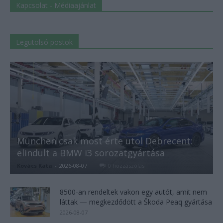
Kapcsolat - Médiaajánlat
Legutolsó postok
München csak most érte utol Debrecent:
elindult a BMW i3 sorozatgyártása
Kovács Kata
-
2026-08-07
0 hozzászólás
8500-an rendeltek vakon egy autót, amit nem
láttak — megkezdődött a Škoda Peaq gyártása
2026-08-07