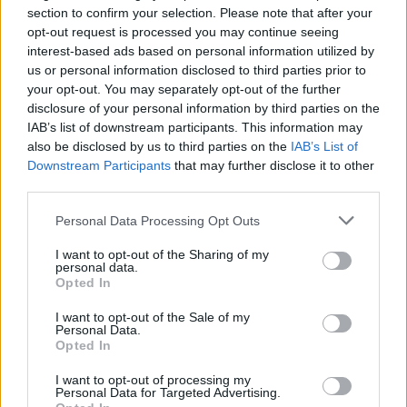
section to confirm your selection. Please note that after your
A
Xpeng G7
minden szempontból új szintet képvisel a kínai
opt-out request is processed you may continue seeing
elektromos SUV-piacon.
Hosszú hatótáv
,
fejlett
interest-based ads based on personal information utilized by
us or personal information disclosed to third parties prior to
technológia
és
kompromisszummentes dizájn
jellemzi
your opt-out. You may separately opt-out of the further
– nem csoda, hogy a gyártó ettől a modelltől várja globális
disclosure of your personal information by third parties on the
növekedésének újabb lendületét.
IAB’s list of downstream participants. This information may
also be disclosed by us to third parties on the
IAB’s List of
Downstream Participants
that may further disclose it to other
Kövesd az e-cars.hu-t a Facebookon is, további
third parties.
›
tartalmakért!
Personal Data Processing Opt Outs
I want to opt-out of the Sharing of my
personal data.
CÍMKÉK
e-mobilitás
Elektromobilitás
Elektromos autó
Opted In
XPENG
Xpeng G7
I want to opt-out of the Sale of my
Personal Data.
Opted In
I want to opt-out of processing my
Personal Data for Targeted Advertising.