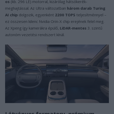
os
(kb. 296 LE) motorral, kizárólag hátsókerék-
meghajtással. Az Ultra változatban
három darab Turing
AI chip
dolgozik, egyenként
2200 TOPS
teljesítménnyel –
ez összesen kilenc Nvidia Orin-X chip erejének felel meg.
Az Xpeng így kamerákra épülő,
LiDAR-mentes
3. szintű
autonóm vezetési rendszert kínál.
Látványos formaterv, prémium