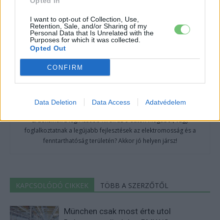
Opted In
I want to opt-out of Collection, Use,
Retention, Sale, and/or Sharing of my
Personal Data that Is Unrelated with the
Purposes for which it was collected.
Opted Out
CONFIRM
e-cars.hu
Data Deletion
Data Access
Adatvédelem
Elektromosan közlekedsz, vagy a váltáson töprengsz?
Érdekelnek a legfrissebb hírek az e-autók világából, vagy
foglalkoztatnak a legújabb fejlesztések az elektromosság és a
fenntarthatóság területén? Akkor jó helyen jársz!
KAPCSOLÓDÓ CIKKEK
TÖBB A SZERZŐTŐL
München csak most érte utol