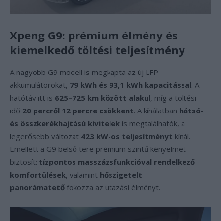
Xpeng G9: prémium élmény és
kiemelkedő töltési teljesítmény
A nagyobb G9 modell is megkapta az új LFP
akkumulátorokat,
79 kWh és 93,1 kWh kapacitással
. A
hatótáv itt is
625–725 km között alakul
, míg a töltési
idő
20 percről 12 percre csökkent
. A kínálatban
hátsó-
és összkerékhajtású kivitelek
is megtalálhatók, a
legerősebb változat
423 kW-os teljesítményt
kínál.
Emellett a G9 belső tere prémium szintű kényelmet
biztosít:
tízpontos masszázsfunkcióval rendelkező
komfortülések
, valamint
hőszigetelt
panorámatető
fokozza az utazási élményt.