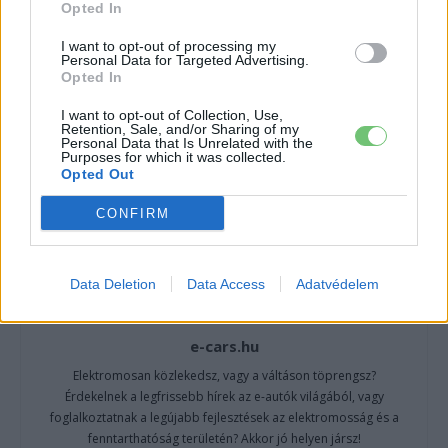
CÍMKÉK
e-mobilitás
Elektromobilitás
Elektromos autó
Opted In
Magyarország
XPENG
Xpeng G6
Xpeng G9
I want to opt-out of processing my
Personal Data for Targeted Advertising.
Opted In
I want to opt-out of Collection, Use,
Retention, Sale, and/or Sharing of my
Personal Data that Is Unrelated with the
Purposes for which it was collected.
Opted Out
CONFIRM
Data Deletion
Data Access
Adatvédelem
e-cars.hu
Elektromosan közlekedsz, vagy a váltáson töprengsz?
Érdekelnek a legfrissebb hírek az e-autók világából, vagy
foglalkoztatnak a legújabb fejlesztések az elektromosság és a
fenntarthatóság területén? Akkor jó helyen jársz!