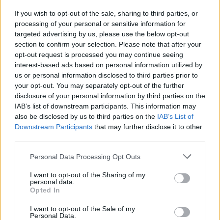
If you wish to opt-out of the sale, sharing to third parties, or
Az Xpeng európai terjeszkedése
processing of your personal or sensitive information for
targeted advertising by us, please use the below opt-out
tovább erősödik
section to confirm your selection. Please note that after your
opt-out request is processed you may continue seeing
Az érdeklődők már regisztrálhatnak a hivatalos
interest-based ads based on personal information utilized by
Xpeng weboldalakon
, Hollandiában, Belgiumban,
us or personal information disclosed to third parties prior to
your opt-out. You may separately opt-out of the further
Luxemburgban, Norvégiában, Dániában, Svédországban és
disclosure of your personal information by third parties on the
Franciaországban. A gyártó ezzel megerősíti jelenlétét
IAB’s list of downstream participants. This information may
Európában, ahol
egyre nagyobb figyelem irányul a kínai
also be disclosed by us to third parties on the
IAB’s List of
elektromos járművekre
– különösen a prémium SUV-
Downstream Participants
that may further disclose it to other
third parties.
szegmensben.
Personal Data Processing Opt Outs
Kövesd az e-cars.hu-t a Facebookon is, további
I want to opt-out of the Sharing of my
›
personal data.
tartalmakért!
Opted In
I want to opt-out of the Sale of my
Personal Data.