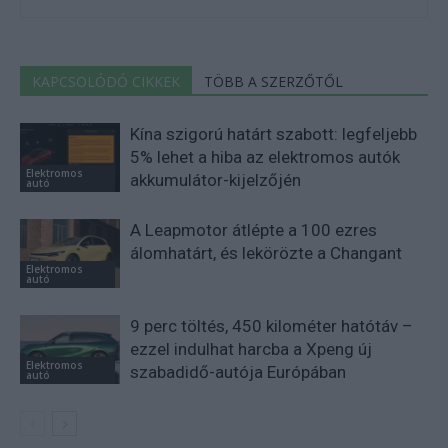
KAPCSOLÓDÓ CIKKEK
TÖBB A SZERZŐTŐL
Kína szigorú határt szabott: legfeljebb
5% lehet a hiba az elektromos autók
Elektromos
akkumulátor-kijelzőjén
autó
A Leapmotor átlépte a 100 ezres
álomhatárt, és lekörözte a Changant
Elektromos
autó
9 perc töltés, 450 kilométer hatótáv –
ezzel indulhat harcba a Xpeng új
Elektromos
szabadidő-autója Európában
autó