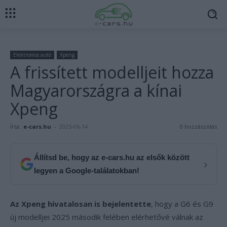
Elektromos autó
Xpeng
A frissített modelljeit hozza
Magyarországra a kínai
Xpeng
Írta:
e-cars.hu
-
2025-06-14
0 hozzászólás
Állítsd be, hogy az e-cars.hu az elsők között
›
legyen a Google-találatokban!
Az Xpeng hivatalosan is bejelentette
, hogy a G6 és G9
új modelljei 2025 második felében elérhetővé válnak az