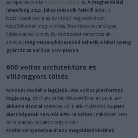
európai piacon és
Magyarországon
is.
A megrendelési
lehetőség 2025. július második felétől indul
, a
kiszállítások pedig az év utolsó negyedévében
kezdődhetnek meg. A modellfrissítések technológiai
újításokat és komoly fejlesztéseket tartalmaznak,
amelyek
még versenyképesebbé tehetik a kínai Xpeng
gyártót az európai SUV-piacon
.
800 voltos architektúra és
villámgyors töltés
Mindkét modell a legújabb, 800 voltos platformot
kapja meg
, szilícium-karbid félvezetőkkel és
5C-s LFP
akkumulátorral
szerelve. Az új akkumulátorok
12 perc
alatt képesek 10%-ról 80%-ra tölteni
, miközben nem
tartalmaznak kobaltot vagy nikkelt –
ezáltal
környezetbarátabb megoldást kínálnak
.