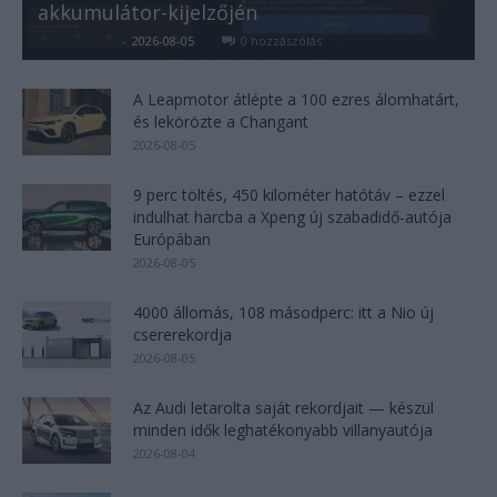
akkumulátor-kijelzőjén
Kovács Kata
-
2026-08-05
0 hozzászólás
A Leapmotor átlépte a 100 ezres álomhatárt,
és lekörözte a Changant
2026-08-05
9 perc töltés, 450 kilométer hatótáv – ezzel
indulhat harcba a Xpeng új szabadidő-autója
Európában
2026-08-05
4000 állomás, 108 másodperc: itt a Nio új
csererekordja
2026-08-05
Az Audi letarolta saját rekordjait — készül
minden idők leghatékonyabb villanyautója
2026-08-04