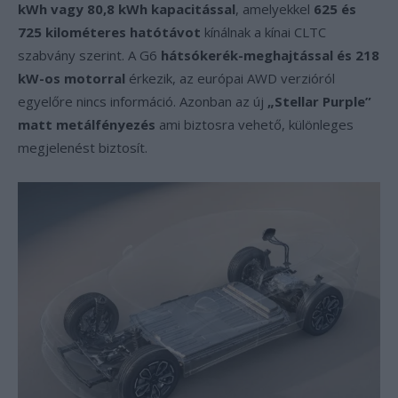
kWh vagy 80,8 kWh kapacitással
, amelyekkel
625 és
725 kilométeres hatótávot
kínálnak a kínai CLTC
szabvány szerint. A G6
hátsókerék-meghajtással és 218
kW-os motorral
érkezik, az európai AWD verzióról
egyelőre nincs információ. Azonban az új
„Stellar Purple”
matt metálfényezés
ami biztosra vehető, különleges
megjelenést biztosít.