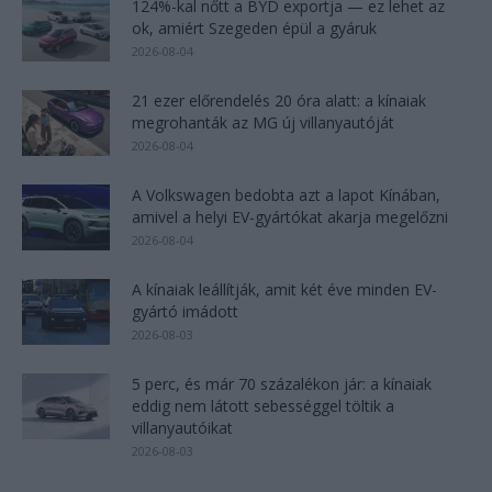
124%-kal nőtt a BYD exportja — ez lehet az
ok, amiért Szegeden épül a gyáruk
2026-08-04
21 ezer előrendelés 20 óra alatt: a kínaiak
megrohanták az MG új villanyautóját
2026-08-04
A Volkswagen bedobta azt a lapot Kínában,
amivel a helyi EV-gyártókat akarja megelőzni
2026-08-04
A kínaiak leállítják, amit két éve minden EV-
gyártó imádott
2026-08-03
5 perc, és már 70 százalékon jár: a kínaiak
eddig nem látott sebességgel töltik a
villanyautóikat
2026-08-03