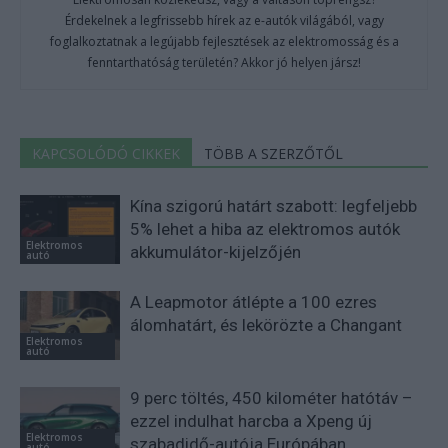
Érdekelnek a legfrissebb hírek az e-autók világából, vagy
foglalkoztatnak a legújabb fejlesztések az elektromosság és a
fenntarthatóság területén? Akkor jó helyen jársz!
KAPCSOLÓDÓ CIKKEK
TÖBB A SZERZŐTŐL
Kína szigorú határt szabott: legfeljebb
5% lehet a hiba az elektromos autók
Elektromos
akkumulátor-kijelzőjén
autó
A Leapmotor átlépte a 100 ezres
álomhatárt, és lekörözte a Changant
Elektromos
autó
9 perc töltés, 450 kilométer hatótáv –
ezzel indulhat harcba a Xpeng új
Elektromos
szabadidő-autója Európában
autó