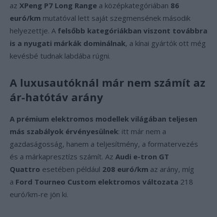
az
XPeng P7 Long Range
a középkategóriában
86
euró/km
mutatóval lett saját szegmensének második
helyezettje. A
felsőbb kategóriákban viszont továbbra
is a nyugati márkák dominálnak
, a kínai gyártók ott még
kevésbé tudnak labdába rúgni.
A luxusautóknál már nem számít az
ár-hatótáv arány
A prémium elektromos modellek világában teljesen
más szabályok érvényesülnek
: itt már nem a
gazdaságosság, hanem a teljesítmény, a formatervezés
és a márkapresztízs számít. Az
Audi e-tron GT
Quattro
esetében például
208 euró/km
az arány, míg
a
Ford Tourneo Custom elektromos változata
218
euró/km-re jön ki.