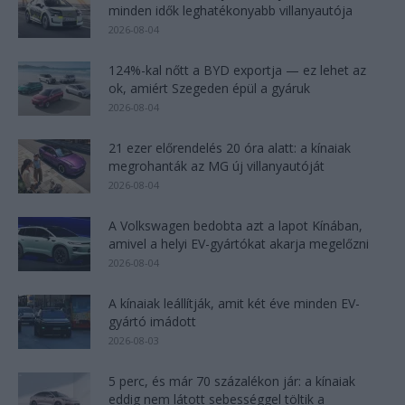
minden idők leghatékonyabb villanyautója
2026-08-04
124%-kal nőtt a BYD exportja — ez lehet az
ok, amiért Szegeden épül a gyáruk
2026-08-04
21 ezer előrendelés 20 óra alatt: a kínaiak
megrohanták az MG új villanyautóját
2026-08-04
A Volkswagen bedobta azt a lapot Kínában,
amivel a helyi EV-gyártókat akarja megelőzni
2026-08-04
A kínaiak leállítják, amit két éve minden EV-
gyártó imádott
2026-08-03
5 perc, és már 70 százalékon jár: a kínaiak
eddig nem látott sebességgel töltik a