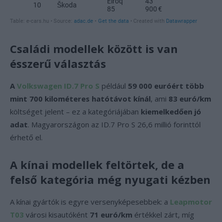
Családi modellek között is van
ésszerű választás
A
Volkswagen ID.7 Pro S
például
59 000 euróért több
mint 700 kilométeres hatótávot kínál
, ami
83 euró/km
költséget jelent – ez a kategóriájában
kiemelkedően jó
adat
. Magyarországon az ID.7 Pro S 26,6 millió forinttól
érhető el.
A kínai modellek feltörtek, de a
felső kategória még nyugati kézben
A kínai gyártók is egyre versenyképesebbek: a
Leapmotor
T03
városi kisautóként
71 euró/km
értékkel zárt, míg