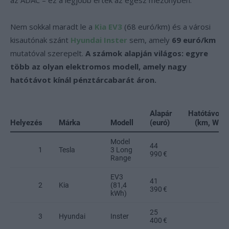
az ADAC – ez a legjobb érték az egész mezőnyben.
Nem sokkal maradt le a
Kia EV3
(68 euró/km) és a városi
kisautónak szánt
Hyundai Inster
sem, amely
69 euró/km
mutatóval szerepelt.
A számok alapján világos: egyre
több az olyan elektromos modell, amely nagy
hatótávot kínál pénztárcabarát áron.