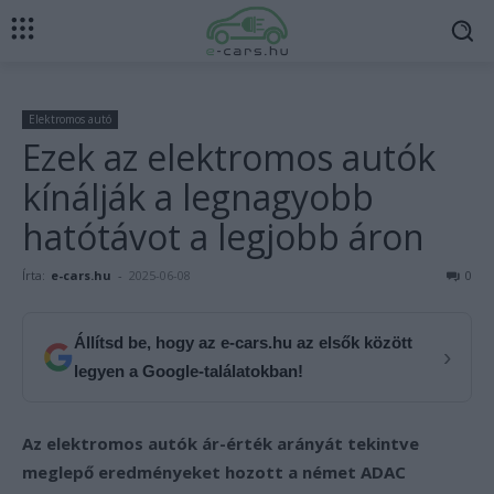
Elektromos autó
Ezek az elektromos autók
kínálják a legnagyobb
hatótávot a legjobb áron
Írta:
e-cars.hu
-
2025-06-08
0
Állítsd be, hogy az e-cars.hu az elsők között
›
legyen a Google-találatokban!
Az elektromos autók ár-érték arányát tekintve
meglepő eredményeket hozott a német ADAC