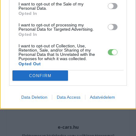
tartalmakért!
I want to opt-out of the Sale of my
Personal Data.
Opted In
CÍMKÉK
ADAC
e-mobilitás
Elektromobilitás
I want to opt-out of processing my
Personal Data for Targeted Advertising.
Elektromos autó
Összehasonlítás
Opted In
I want to opt-out of Collection, Use,
Retention, Sale, and/or Sharing of my
Personal Data that Is Unrelated with the
Purposes for which it was collected.
Opted Out
CONFIRM
Data Deletion
Data Access
Adatvédelem
e-cars.hu
Elektromosan közlekedsz, vagy a váltáson töprengsz?