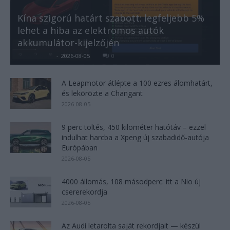
Kína szigorú határt szabott: legfeljebb 5%
lehet a hiba az elektromos autók
akkumulátor-kijelzőjén
Kovács Kata
-
2026-08-05
0
A Leapmotor átlépte a 100 ezres álomhatárt,
és lekörözte a Changant
2026-08-05
9 perc töltés, 450 kilométer hatótáv – ezzel
indulhat harcba a Xpeng új szabadidő-autója
Európában
2026-08-05
4000 állomás, 108 másodperc: itt a Nio új
csererekordja
2026-08-05
Az Audi letarolta saját rekordjait — készül