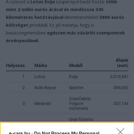
A csúcsot a
Lotus Evija
szupersportautó hozta:
több
mint 2 millió eurós árával és mindössze 345
kilométeres hatótávjával
kilométerenként
5800 eurós
költséget
produkál. Ez jól mutatja, hogy a
luxusszegmensben
egészen más vásárlói szempontok
érvényesülnek
.
e-cars.hu -
Do Not Process My Personal