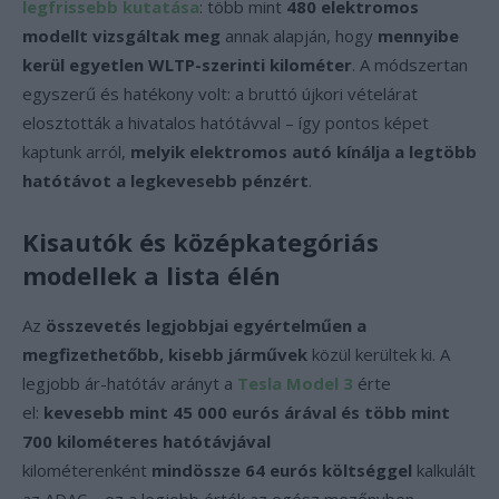
legfrissebb kutatása
: több mint
480 elektromos
modellt vizsgáltak meg
annak alapján, hogy
mennyibe
kerül egyetlen WLTP-szerinti kilométer
. A módszertan
egyszerű és hatékony volt: a bruttó újkori vételárat
elosztották a hivatalos hatótávval – így pontos képet
kaptunk arról,
melyik elektromos autó kínálja a legtöbb
hatótávot a legkevesebb pénzért
.
Kisautók és középkategóriás
modellek a lista élén
Az
összevetés legjobbjai egyértelműen a
megfizethetőbb, kisebb járművek
közül kerültek ki. A
legjobb ár-hatótáv arányt a
Tesla Model 3
érte
el:
kevesebb mint 45 000 eurós árával és több mint
700 kilométeres hatótávjával
kilométerenként
mindössze 64 eurós költséggel
kalkulált