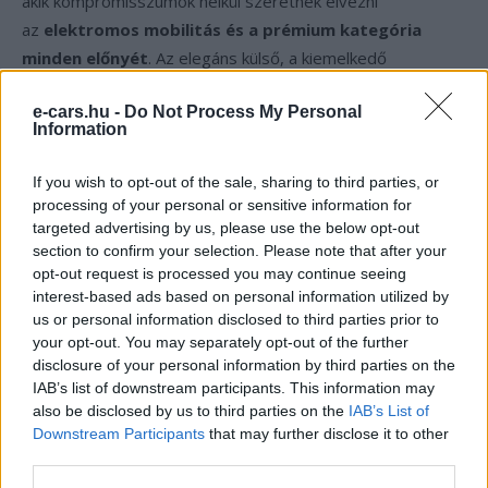
akik kompromisszumok nélkül szeretnék élvezni
az
elektromos mobilitás és a prémium kategória
minden előnyét
. Az elegáns külső, a kiemelkedő
teljesítmény és a gyors töltési lehetőségek révén ez az
e-cars.hu -
Do Not Process My Personal
autó ideális választás hosszú távú utazásokhoz és
Information
mindennapi használatra egyaránt.
If you wish to opt-out of the sale, sharing to third parties, or
processing of your personal or sensitive information for
Kövesd az e-cars.hu-t a Facebookon is, további
›
targeted advertising by us, please use the below opt-out
tartalmakért!
section to confirm your selection. Please note that after your
opt-out request is processed you may continue seeing
interest-based ads based on personal information utilized by
us or personal information disclosed to third parties prior to
CÍMKÉK
Ár
e-mobilitás
Elektromobilitás
Elektromos autó
your opt-out. You may separately opt-out of the further
Magyarország
Volkswagen
Volkswagen ID.7
disclosure of your personal information by third parties on the
Volkswagen ID.7 Pro S
IAB’s list of downstream participants. This information may
also be disclosed by us to third parties on the
IAB’s List of
Downstream Participants
that may further disclose it to other
third parties.