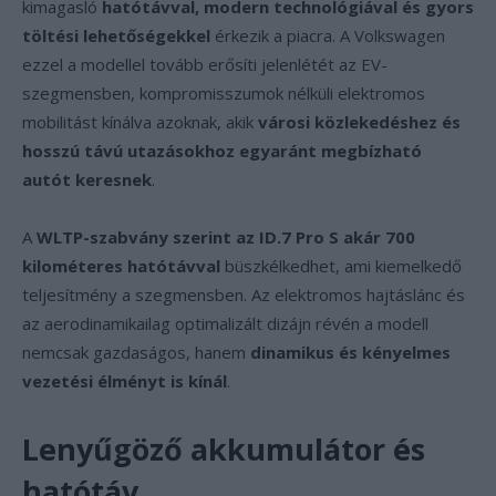
kimagasló
hatótávval, modern technológiával és gyors
töltési lehetőségekkel
érkezik a piacra. A Volkswagen
ezzel a modellel tovább erősíti jelenlétét az EV-
szegmensben, kompromisszumok nélküli elektromos
mobilitást kínálva azoknak, akik
városi közlekedéshez és
hosszú távú utazásokhoz egyaránt megbízható
autót keresnek
.
A
WLTP-szabvány szerint az ID.7 Pro S akár 700
kilométeres hatótávval
büszkélkedhet, ami kiemelkedő
teljesítmény a szegmensben. Az elektromos hajtáslánc és
az aerodinamikailag optimalizált dizájn révén a modell
nemcsak gazdaságos, hanem
dinamikus és kényelmes
vezetési élményt is kínál
.
Lenyűgöző akkumulátor és
hatótáv