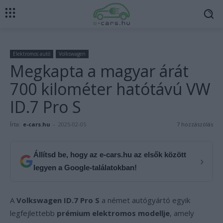
Elektromos autó
Volkswagen
Megkapta a magyar árát
700 kilométer hatótávú VW
ID.7 Pro S
Írta:
e-cars.hu
-
2025-02-05
7 hozzászólás
Állítsd be, hogy az e-cars.hu az elsők között
›
legyen a Google-találatokban!
A
Volkswagen ID.7 Pro S
a német autógyártó egyik
legfejlettebb
prémium elektromos modellje
, amely