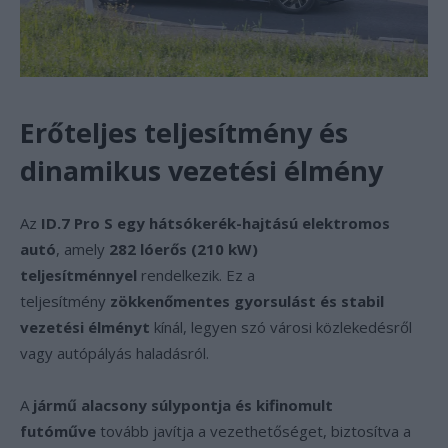
Erőteljes teljesítmény és
dinamikus vezetési élmény
Az
ID.7 Pro S egy hátsókerék-hajtású elektromos
autó
, amely
282 lóerős (210 kW)
teljesítménnyel
rendelkezik. Ez a
teljesítmény
zökkenőmentes gyorsulást és stabil
vezetési élményt
kínál, legyen szó városi közlekedésről
vagy autópályás haladásról.
A
jármű alacsony súlypontja és kifinomult
futóműve
tovább javítja a vezethetőséget, biztosítva a