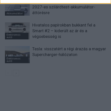
A BYD hat szabadalommal készül a
2027-es szilárdtest-akkumulátor-
áttörésre
Akkumulátor
Hivatalos papírokban bukkant fel a
Smart #2 – kiderült az ár és a
Elektromos
végsebesség is
autó
Tesla: visszatért a régi árazás a magyar
Supercharger-hálózaton
Elektromos
autó