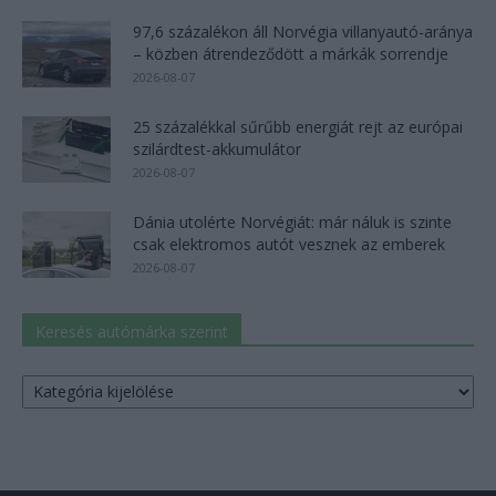
97,6 százalékon áll Norvégia villanyautó-aránya
– közben átrendeződött a márkák sorrendje
2026-08-07
25 százalékkal sűrűbb energiát rejt az európai
szilárdtest-akkumulátor
2026-08-07
Dánia utolérte Norvégiát: már náluk is szinte
csak elektromos autót vesznek az emberek
2026-08-07
Keresés autómárka szerint
Keresés
autómárka
szerint