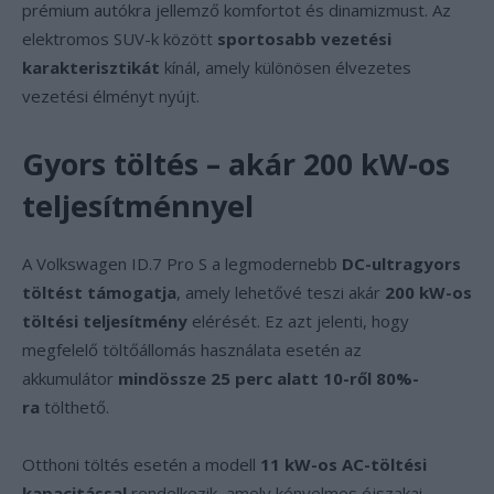
prémium autókra jellemző komfortot és dinamizmust. Az
elektromos SUV-k között
sportosabb vezetési
karakterisztikát
kínál, amely különösen élvezetes
vezetési élményt nyújt.
Gyors töltés – akár 200 kW-os
teljesítménnyel
A Volkswagen ID.7 Pro S a legmodernebb
DC-ultragyors
töltést támogatja
, amely lehetővé teszi akár
200 kW-os
töltési teljesítmény
elérését. Ez azt jelenti, hogy
megfelelő töltőállomás használata esetén az
akkumulátor
mindössze 25 perc alatt 10-ről 80%-
ra
tölthető.
Otthoni töltés esetén a modell
11 kW-os AC-töltési
kapacitással
rendelkezik, amely kényelmes éjszakai