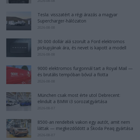
2026-08-08
Tesla: visszatért a régi árazás a magyar
Supercharger-hálózaton
2026-08-08
30 000 dollár alá szorult a Ford elektromos
pickupjának ára, és nevet is kapott a modell
2026-08-08
9000 elektromos furgonnál tart a Royal Mail —
és brutális tempóban bővül a flotta
2026-08-08
München csak most érte utol Debrecent:
elindult a BMW i3 sorozatgyártása
2026-08-07
8500-an rendeltek vakon egy autót, amit nem
láttak — megkezdődött a Škoda Peaq gyártása
2026-08-07