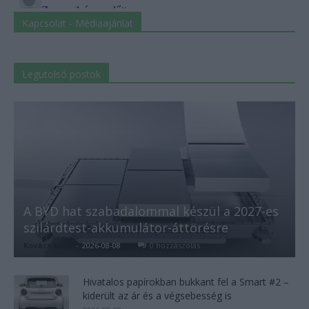
Kapcsolat - Médiaajánlat
Legutolsó postok
A BYD hat szabadalommal készül a 2027-es
szilárdtest-akkumulátor-áttörésre
Kovács Kata
-
2026-08-08
0 hozzászólás
Hivatalos papírokban bukkant fel a Smart #2 –
kiderült az ár és a végsebesség is