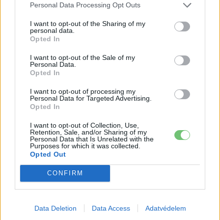
Personal Data Processing Opt Outs
I want to opt-out of the Sharing of my
personal data.
Opted In
I want to opt-out of the Sale of my
Personal Data.
Opted In
I want to opt-out of processing my
Personal Data for Targeted Advertising.
e-cars.hu
Opted In
Elektromosan közlekedsz, vagy a váltáson töprengsz?
I want to opt-out of Collection, Use,
Érdekelnek a legfrissebb hírek az e-autók világából, vagy
Retention, Sale, and/or Sharing of my
Personal Data that Is Unrelated with the
foglalkoztatnak a legújabb fejlesztések az elektromosság és a
Purposes for which it was collected.
fenntarthatóság területén? Akkor jó helyen jársz!
Opted Out
CONFIRM
KAPCSOLÓDÓ CIKKEK
TÖBB A SZERZŐTŐL
Data Deletion
Data Access
Adatvédelem