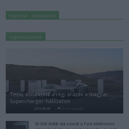
Kapcsolat - Médiaajánlat
Legutolsó postok
Tesla: visszatért a régi árazás a magyar
Supercharger-hálózaton
Kovács Kata
-
2026-08-08
0 hozzászólás
30 000 dollár alá szorult a Ford elektromos