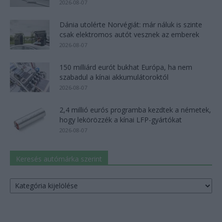
2026-08-07
Dánia utolérte Norvégiát: már náluk is szinte
csak elektromos autót vesznek az emberek
2026-08-07
150 milliárd eurót bukhat Európa, ha nem
szabadul a kínai akkumulátoroktól
2026-08-07
2,4 millió eurós programba kezdtek a németek,
hogy lekörözzék a kínai LFP-gyártókat
2026-08-07
Keresés autómárka szerint
Keresés
autómárka
szerint