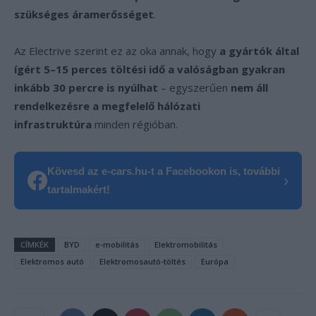
szükséges áramerősséget
.
Az Electrive szerint ez az oka annak, hogy
a gyártók által
ígért 5–15 perces töltési idő a valóságban gyakran
inkább 30 percre is nyúlhat
– egyszerűen
nem áll
rendelkezésre a megfelelő hálózati
infrastruktúra
minden régióban.
Kövesd az e-cars.hu-t a Facebookon is, további
›
tartalmakért!
CÍMKÉK
BYD
e-mobilitás
Elektromobilitás
Elektromos autó
Elektromosautó-töltés
Európa