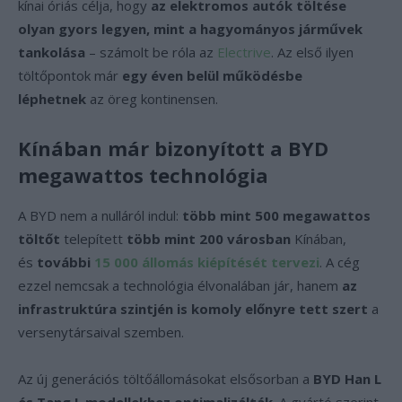
kínai óriás célja, hogy
az elektromos autók töltése
olyan gyors legyen, mint a hagyományos járművek
tankolása
– számolt be róla az
Electrive
. Az első ilyen
töltőpontok már
egy éven belül működésbe
léphetnek
az öreg kontinensen.
Kínában már bizonyított a BYD
megawattos technológia
A BYD nem a nulláról indul:
több mint 500 megawattos
töltőt
telepített
több mint 200 városban
Kínában,
és
további
15 000 állomás kiépítését tervezi
. A cég
ezzel nemcsak a technológia élvonalában jár, hanem
az
infrastruktúra szintjén is komoly előnyre tett szert
a
versenytársaival szemben.
Az új generációs töltőállomásokat elsősorban a
BYD Han L