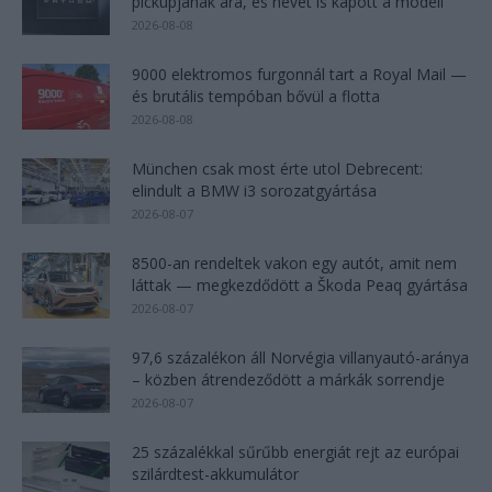
pickupjának ára, és nevet is kapott a modell
2026-08-08
9000 elektromos furgonnál tart a Royal Mail —
és brutális tempóban bővül a flotta
2026-08-08
München csak most érte utol Debrecent:
elindult a BMW i3 sorozatgyártása
2026-08-07
8500-an rendeltek vakon egy autót, amit nem
láttak — megkezdődött a Škoda Peaq gyártása
2026-08-07
97,6 százalékon áll Norvégia villanyautó-aránya
– közben átrendeződött a márkák sorrendje
2026-08-07
25 százalékkal sűrűbb energiát rejt az európai
szilárdtest-akkumulátor