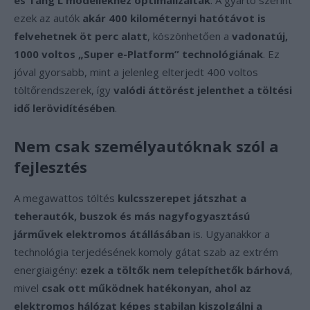
és Tang L modellekhez optimalizálták
. A gyártó szerint
ezek az autók
akár 400 kilométernyi hatótávot is
felvehetnek öt perc alatt
, köszönhetően a
vadonatúj,
1000 voltos „Super e-Platform” technológiának
. Ez
jóval gyorsabb, mint a jelenleg elterjedt 400 voltos
töltőrendszerek, így
valódi áttörést jelenthet a töltési
idő lerövidítésében
.
Nem csak személyautóknak szól a
fejlesztés
A megawattos töltés
kulcsszerepet játszhat a
teherautók, buszok és más nagyfogyasztású
járművek elektromos átállásában
is. Ugyanakkor a
technológia terjedésének komoly gátat szab az extrém
energiaigény:
ezek a töltők nem telepíthetők bárhová
,
mivel
csak ott működnek hatékonyan, ahol az
elektromos hálózat képes stabilan kiszolgálni a