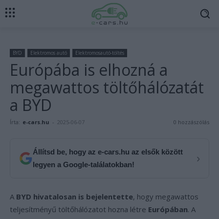
BYD
Elektromos autó
Elektromosautó-töltés
Európába is elhozná a
megawattos töltőhálózatát
a BYD
Írta:
e-cars.hu
-
2025-06-07
0 hozzászólás
Állítsd be, hogy az e-cars.hu az elsők között
›
legyen a Google-találatokban!
A
BYD hivatalosan is bejelentette
, hogy megawattos
teljesítményű töltőhálózatot hozna létre
Európában
. A