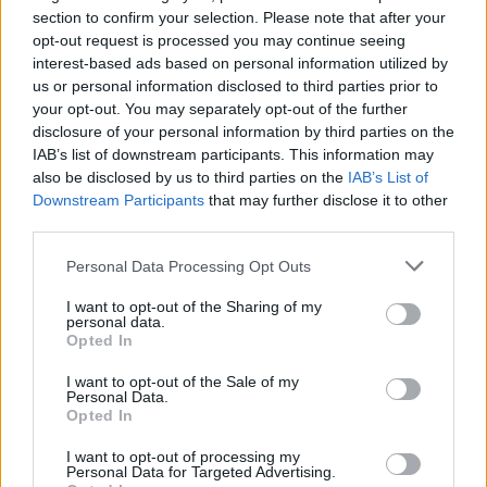
section to confirm your selection. Please note that after your
Tesla: visszatért a régi árazás a magyar
opt-out request is processed you may continue seeing
Supercharger-hálózaton
interest-based ads based on personal information utilized by
Elektromos
autó
us or personal information disclosed to third parties prior to
your opt-out. You may separately opt-out of the further
30 000 dollár alá szorult a Ford
disclosure of your personal information by third parties on the
IAB’s list of downstream participants. This information may
elektromos pickupjának ára, és nevet is
Elektromos
also be disclosed by us to third parties on the
IAB’s List of
kapott a modell
autó
Downstream Participants
that may further disclose it to other
third parties.
9000 elektromos furgonnál tart a Royal
Mail — és brutális tempóban bővül a
Personal Data Processing Opt Outs
Elektromos
flotta
autó
I want to opt-out of the Sharing of my
personal data.
Opted In
I want to opt-out of the Sale of my
Personal Data.
Opted In
I want to opt-out of processing my
Personal Data for Targeted Advertising.