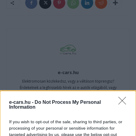
e-cars.hu
Elektromosan közlekedsz, vagy a váltáson töprengsz?
Érdekelnek a legfrissebb hírek az e-autók világából, vagy
foglalkoztatnak a legújabb fejlesztések az elektromosság és a
fenntarthatóság területén? Akkor jó helyen jársz!
e-cars.hu -
Do Not Process My Personal
Information
If you wish to opt-out of the sale, sharing to third parties, or
KAPCSOLÓDÓ CIKKEK
TÖBB A SZERZŐTŐL
processing of your personal or sensitive information for
targeted advertising by us, please use the below opt-out