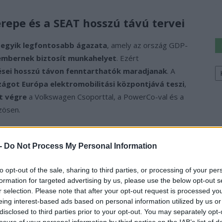
repe és a SEAT hosszú távú tervei
egyik legfontosabb ágazata
, amely az ország GDP-
 embernek biztosít munkahelyet
. Ezért
Ke
ései hosszú távon fenntarthatók maradjanak
. A
a
zágot Európa elektromobilitási központjává teszi
,
sz
jt végre
a Volkswagen Csoporttal, a PowerCo-val és a
zösen.
si elektromos járműmodellt kezd el gyártani
 -
Do Not Process My Personal Information
omos autókhoz szükséges
akkumulátorokat
 több mint 70%-át spanyol beszállítóktól szerzik
to opt-out of the sale, sharing to third parties, or processing of your per
 a gyártásba
.
formation for targeted advertising by us, please use the below opt-out s
r selection. Please note that after your opt-out request is processed y
ó mobilitás jövőjét építi
eing interest-based ads based on personal information utilized by us or
disclosed to third parties prior to your opt-out. You may separately opt-
losure of your personal information by third parties on the IAB’s list of