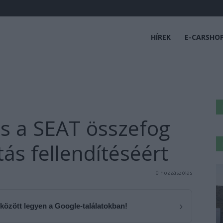
HÍREK
E-CARSHO
s a SEAT összefog
tás fellendítéséért
0 hozzászólás
›
 között legyen a Google-találatokban!