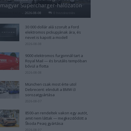
magyar Supercharger-hálózaton
Kovács Kata
-
2026-08-08
0 hozzászólás
30 000 dollár alá szorult a Ford
elektromos pickupjának ára, és
nevet is kapott a modell
2026-08-08
9000 elektromos furgonnál tart a
Royal Mail — és brutális tempóban
bővül a flotta
2026-08-08
München csak most érte utol
Debrecent: elindult a BMW i3
sorozatgyártása
2026-08-07
8500-an rendeltek vakon egy autót,
amit nem láttak — megkezdődött a
Škoda Peaq gyártása
2026-08-07