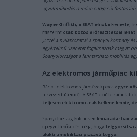
ágazat történelmi jelentőségű átalakuláson m
együttműködés minden eddiginél fontosabb a 
Wayne Griffith, a SEAT elnöke
kiemelte, h
miszerint
csak közös erőfeszítéssel lehet
„Ezzel a nyilatkozattal a spanyol kormány és
egyértelmű üzenetet fogalmaznak meg az ors
Spanyolországot a fenntartható mobilitás egy
Az elektromos járműpiac kih
Bár az elektromos járművek piaca
egyre nö
tervezett ütemtől. A SEAT elnöke rámutatot
teljesen elektromosnak kellene lennie, d
Spanyolország különösen
lemaradásban va
új együttműködés célja, hogy
felgyorsítsa 
elektromobilitási piacává tegye
.