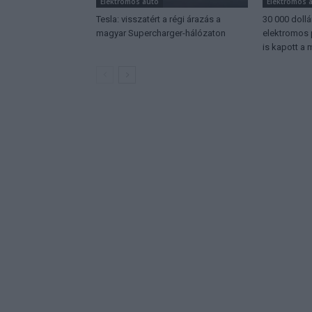
Elektromos autó
Elektromos 
Tesla: visszatért a régi árazás a
30 000 dollá
magyar Supercharger-hálózaton
elektromos 
is kapott a 