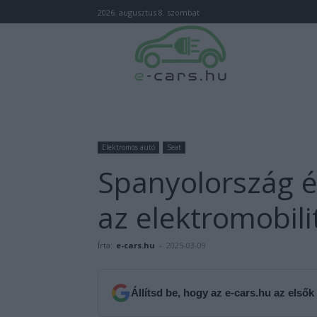
2026. augusztus 8. szombat
Elektromos autó
Seat
Spanyolország é
az elektromobili
Írta:
e-cars.hu
-
2025-03-09
Állítsd be, hogy az e-cars.hu az elsők