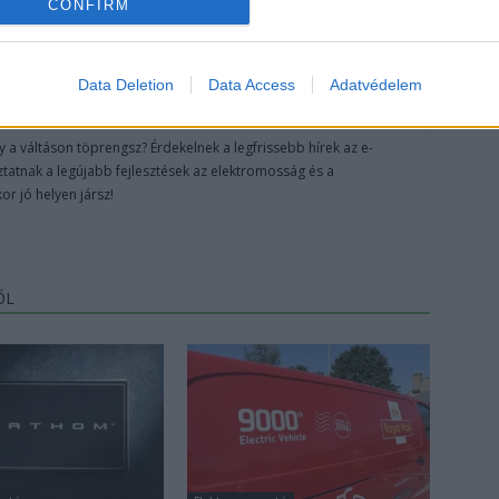
CONFIRM
Data Deletion
Data Access
Adatvédelem
 a váltáson töprengsz? Érdekelnek a legfrissebb hírek az e-
ztatnak a legújabb fejlesztések az elektromosság és a
or jó helyen jársz!
ŐL