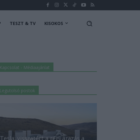
P
TESZT & TV
KISOKOS
Kapcsolat - Médiaajánlat
Legutolsó postok
Tesla: visszatért a régi árazás a