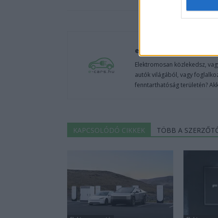
e-cars.hu
Elektromosan közlekedsz, vagy
autók világából, vagy foglalko
fenntarthatóság területén? Akk
KAPCSOLÓDÓ CIKKEK
TÖBB A SZERZŐT