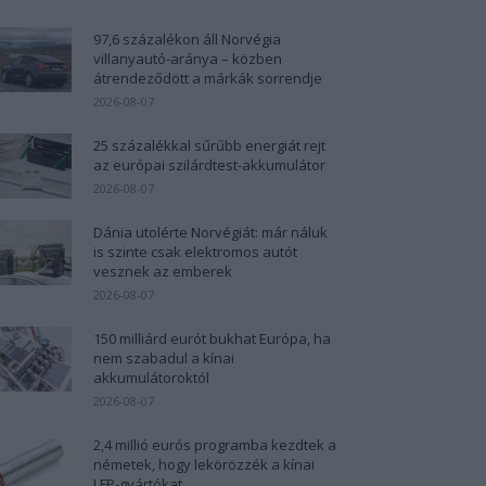
97,6 százalékon áll Norvégia
villanyautó-aránya – közben
átrendeződött a márkák sorrendje
2026-08-07
25 százalékkal sűrűbb energiát rejt
az európai szilárdtest-akkumulátor
2026-08-07
Dánia utolérte Norvégiát: már náluk
is szinte csak elektromos autót
vesznek az emberek
2026-08-07
150 milliárd eurót bukhat Európa, ha
nem szabadul a kínai
akkumulátoroktól
2026-08-07
2,4 millió eurós programba kezdtek a
németek, hogy lekörözzék a kínai
LFP-gyártókat