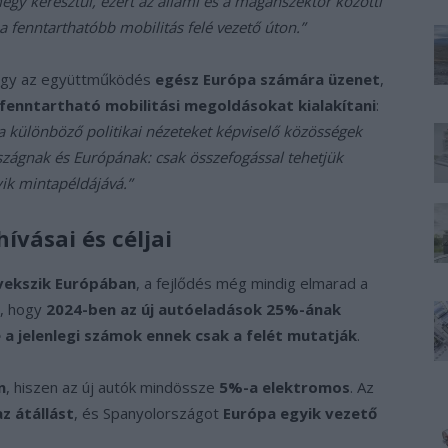
egy keresztül, ezért az állami és a magánszektor közötti
fenntarthatóbb mobilitás felé vezető úton.”
ogy az együttműködés
egész Európa számára üzenet
,
 fenntartható mobilitási megoldásokat kialakítani
:
 a különböző politikai nézeteket képviselő közösségek
zágnak és Európának: csak összefogással tehetjük
ik mintapéldájává.”
ívásai és céljai
vekszik Európában
, a fejlődés még mindig elmarad a
t, hogy
2024-ben az új autóeladások 25%-ának
e a jelenlegi számok ennek csak a felét mutatják
.
n
, hiszen az új autók mindössze
5%-a elektromos
. Az
az átállást
, és Spanyolországot
Európa egyik vezető