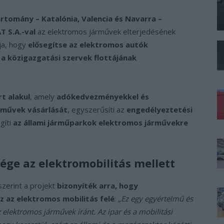
tomány – Katalónia, Valencia és Navarra –
 S.A.-val
az elektromos járművek elterjedésének
ja, hogy
elősegítse az elektromos autók
 a közigazgatási szervek flottájának
t alakul
, amely
adókedvezményekkel és
rművek vásárlását
, egyszerűsíti az
engedélyeztetési
gíti
az állami járműparkok elektromos járművekre
sége az elektromobilitás mellett
zerint a projekt
bizonyíték arra, hogy
 az elektromos mobilitás felé
:
„Ez egy egyértelmű és
 elektromos járművek iránt. Az ipar és a mobilitási