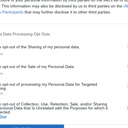
 EU zéró kibocsátású mobilitásra vonatkozó
. This information may also be disclosed by us to third parties on the
IA
árólag kibocsátásmentes járműveket lehet majd
Participants
that may further disclose it to other third parties.
egességet kell elérni
.
nagyobb autógyártója
, a SEAT és a Volkswagen
l Data Processing Opt Outs
mos átállást segítik elő, hanem hosszú távon a
gállapodás pedig lehetőséget ad arra, hogy az ország
a
o opt-out of the Sharing of my personal data.
egyen Európában
.
In
o opt-out of the Sale of my Personal Data.
›
, további tartalmakért!
In
to opt-out of processing my Personal Data for Targeted
ing.
In
mos autó
összefogás
Seat
spanyolország
o opt-out of Collection, Use, Retention, Sale, and/or Sharing
ersonal Data that Is Unrelated with the Purposes for which it
lected.
Out