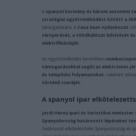
A
spanyol kormány és három autonóm tar
stratégiai együttműködést kötött a SEAT
támogatására. A
Casa Seat-nyilatkozat
cél
térnyerését, a töltőhálózat bővítését és
elektrifikációját
.
Az együttműködés keretében
munkacsopor
támogatásokkal segíti az elektromos já
és telepítési folyamatokat
, valamint előse
történő cseréjét
.
A spanyol ipar elkötelezett
Jordi Hereu ipari és turisztikai miniszter
s
Spanyolország határozott lépéseket tesz
határozott elköteleződés Spanyolország és az