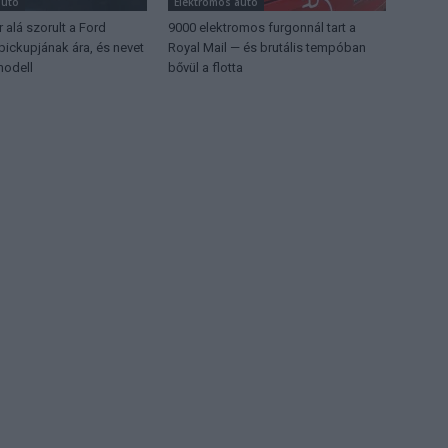
autó
Elektromos autó
r alá szorult a Ford
9000 elektromos furgonnál tart a
pickupjának ára, és nevet
Royal Mail — és brutális tempóban
modell
bővül a flotta