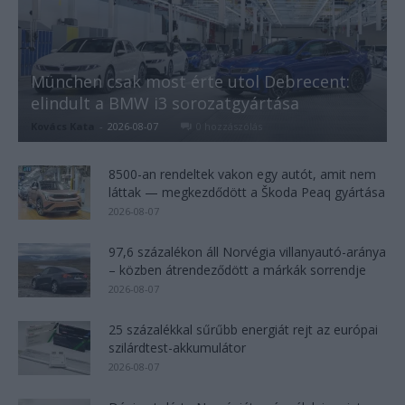
München csak most érte utol Debrecent:
elindult a BMW i3 sorozatgyártása
Kovács Kata
-
2026-08-07
0 hozzászólás
8500-an rendeltek vakon egy autót, amit nem
láttak — megkezdődött a Škoda Peaq gyártása
2026-08-07
97,6 százalékon áll Norvégia villanyautó-aránya
– közben átrendeződött a márkák sorrendje
2026-08-07
25 százalékkal sűrűbb energiát rejt az európai
szilárdtest-akkumulátor
2026-08-07