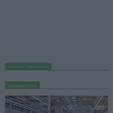
Kapcsolat - Médiaajánlat
Legutolsó postok