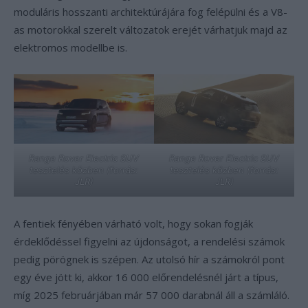
moduláris hosszanti architektúrájára fog felépülni és a V8-
as motorokkal szerelt változatok erejét várhatjuk majd az
elektromos modellbe is.
Range Rover Electric SUV
Range Rover Electric SUV
tesztelés közben (forrás:
tesztelés közben (forrás:
JLR)
JLR)
A fentiek fényében várható volt, hogy sokan fogják
érdeklődéssel figyelni az újdonságot, a rendelési számok
pedig pörögnek is szépen. Az utolsó hír a számokról pont
egy éve jött ki, akkor 16 000 előrendelésnél járt a típus,
míg 2025 februárjában már 57 000 darabnál áll a számláló.