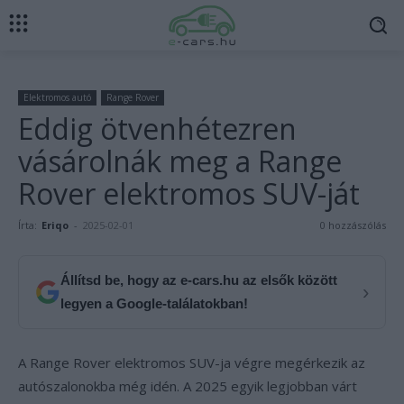
Elektromos autó
Range Rover
Eddig ötvenhétezren
vásárolnák meg a Range
Rover elektromos SUV-ját
Írta:
Eriqo
-
2025-02-01
0 hozzászólás
Állítsd be, hogy az e-cars.hu az elsők között
›
legyen a Google-találatokban!
A Range Rover elektromos SUV-ja végre megérkezik az
autószalonokba még idén. A 2025 egyik legjobban várt