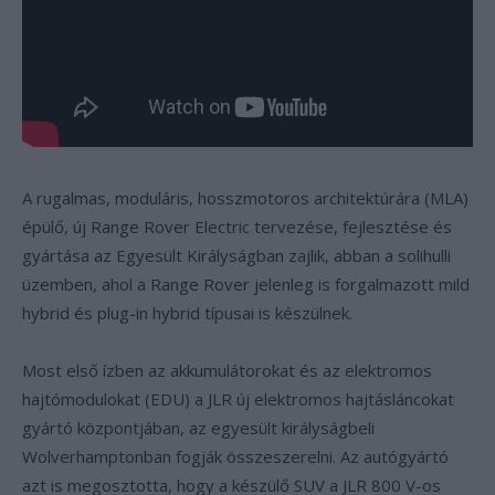
A rugalmas, moduláris, hosszmotoros architektúrára (MLA)
épülő, új Range Rover Electric tervezése, fejlesztése és
gyártása az Egyesült Királyságban zajlik, abban a solihulli
üzemben, ahol a Range Rover jelenleg is forgalmazott mild
hybrid és plug-in hybrid típusai is készülnek.
Most első ízben az akkumulátorokat és az elektromos
hajtómodulokat (EDU) a JLR új elektromos hajtásláncokat
gyártó központjában, az egyesült királyságbeli
Wolverhamptonban fogják összeszerelni. Az autógyártó
azt is megosztotta, hogy a készülő SUV a JLR 800 V-os