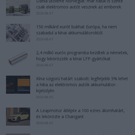
Dánia utolérte Norvégiát: már náluk is szinte
csak elektromos autót vesznek az emberek
2026-08-07
150 milliárd eurót bukhat Európa, ha nem
szabadul a kínai akkumulátoroktól
2026-08-07
2,4 millió eurós programba kezdtek a németek,
hogy lekörözzék a kínai LFP-gyártókat
2026-08-07
Kína szigorú határt szabott: legfeljebb 5% lehet
a hiba az elektromos autók akkumulátor-
kijelzőjén
2026-08-05
A Leapmotor átlépte a 100 ezres álomhatárt,
és lekörözte a Changant
2026-08-05