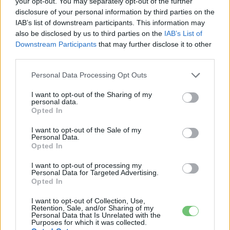
your opt-out. You may separately opt-out of the further
disclosure of your personal information by third parties on the
Eriqo
IAB’s list of downstream participants. This information may
also be disclosed by us to third parties on the
IAB’s List of
Főállásban Informatikus kocka, de lelkében elkötelezett gamer,
Downstream Participants
that may further disclose it to other
kütyü és immár e-autó rajongó!
third parties.
Personal Data Processing Opt Outs
KAPCSOLÓDÓ CIKKEK
TÖBB A SZERZŐTŐL
I want to opt-out of the Sharing of my
personal data.
Opted In
München csak most érte utol
I want to opt-out of the Sale of my
Debrecent: elindult a BMW i3
Personal Data.
sorozatgyártása
Opted In
BMW
I want to opt-out of processing my
8500-an rendeltek vakon egy autót,
Personal Data for Targeted Advertising.
Opted In
amit nem láttak — megkezdődött a
Elektromos
Škoda Peaq gyártása
autó
I want to opt-out of Collection, Use,
Retention, Sale, and/or Sharing of my
Personal Data that Is Unrelated with the
97,6 százalékon áll Norvégia
Purposes for which it was collected.