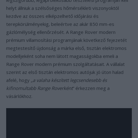
legszigorúbb, legaprólékosabb tesztelési programján kell
helyt állniuk a szélsőséges hőmérsékleti viszonyoktól
kezdve az összes elképzelhető időjárási és
terepkörülményekig, beleértve az akár 850 mm-es
gázlómélység ellenőrzését. A Range Rover modern
prémium villamosítási programjának következő fejezetét
megtestesítő újdonság a márka első, tisztán elektromos
modelljeként soha nem látott magasságokba emeli a
Range Rover modern prémium szolgáltatásait. A vállalat
szerint az első tisztán elektromos autójuk jó úton halad
afelé, hogy
„a valaha készített legcsendesebb és
kifinomultabb Range Roverként
” érkezzen meg a
vásárlókhoz.