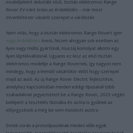
modelljeként debütáló első, tisztán elektromos Range
Rover EV iránt óriási az érdeklődés – már most
ötvenhétezer vásárló szerepel a várólistán.
Nem vitás, hogy a tisztán elektromos Range Rovert igen
nagy érdeklődés
övezi, hiszen ahogyan sok esetben az
ilyen nagy múltú gyártónál, muszáj komolyat alkotni egy
ilyen léptékváltásnál. Ugyanis ez lesz az első tisztán
elektromos modellje a Range Rovernek, így nagyon nem
mindegy, hogy a leendő vásárlókör előtt hogy szerepel
majd az autó. Az új Range Rover Electric fejlesztése,
amelyhez kapcsolódóan minden eddigi típusánál több
szabadalmat jegyeztetett be a Range Rover, 2023 végén
belépett a tesztelés fázisába és azóta is gyűlnek az
előjegyzések a még be sem mutatott autóra.
Ennek során a prototípusoknak minden idők egyik