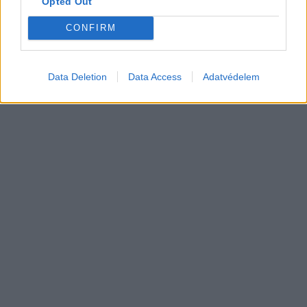
Opted Out
villanyautó-aránya – közben
Elektromos
átrendeződött a márkák sorrendje
autó
CONFIRM
Data Deletion
Data Access
Adatvédelem