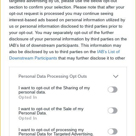
targeted advertising by us, please use the below opt-out
section to confirm your selection. Please note that after your
opt-out request is processed you may continue seeing
interest-based ads based on personal information utilized by
us or personal information disclosed to third parties prior to
your opt-out. You may separately opt-out of the further
disclosure of your personal information by third parties on the
IAB’s list of downstream participants. This information may
also be disclosed by us to third parties on the
IAB’s List of
Downstream Participants
that may further disclose it to other
third parties.
Personal Data Processing Opt Outs
I want to opt-out of the Sharing of my
Eriqo
personal data.
Opted In
Főállásban Informatikus kocka, de lelkében elkötelezett gamer,
kütyü és immár e-autó rajongó!
I want to opt-out of the Sale of my
Personal Data.
Opted In
I want to opt-out of processing my
KAPCSOLÓDÓ CIKKEK
TÖBB A SZERZŐTŐL
Personal Data for Targeted Advertising.