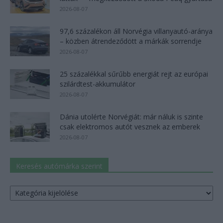
2026-08-07
97,6 százalékon áll Norvégia villanyautó-aránya
– közben átrendeződött a márkák sorrendje
2026-08-07
25 százalékkal sűrűbb energiát rejt az európai
szilárdtest-akkumulátor
2026-08-07
Dánia utolérte Norvégiát: már náluk is szinte
csak elektromos autót vesznek az emberek
2026-08-07
Keresés autómárka szerint
Keresés
autómárka
szerint