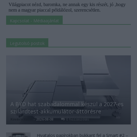
Kapcsolat - Médiaajánlat
Legutolsó postok
A BYD hat szabadalommal készül a 2027-es
szilárdtest-akkumulátor-áttörésre
Kovács Kata
-
2026-08-08
0 hozzászólás
Hivatalos papírokban bukkant fel a Smart #2 –