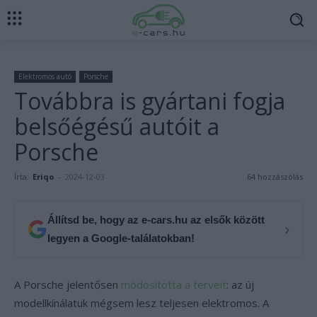
Elektromos autó
Porsche
Továbbra is gyártani fogja
belsőégésű autóit a
Porsche
Írta:
Eriqo
-
2024-12-03
64 hozzászólás
Állítsd be, hogy az e-cars.hu az elsők között
›
legyen a Google-találatokban!
A Porsche jelentősen
módosította a terveit
: az új
modellkínálatuk mégsem lesz teljesen elektromos. A