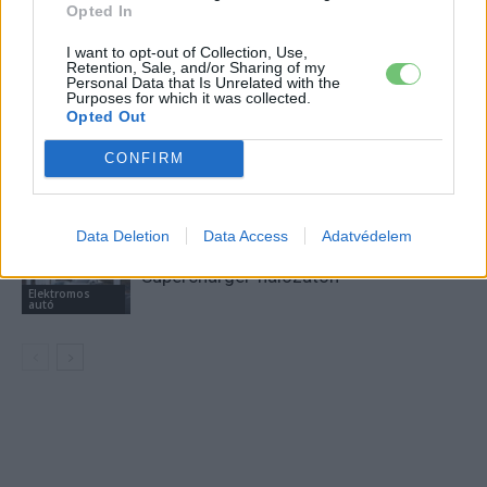
Opted In
A BYD hat szabadalommal készül a
I want to opt-out of Collection, Use,
2027-es szilárdtest-akkumulátor-
Retention, Sale, and/or Sharing of my
Personal Data that Is Unrelated with the
áttörésre
Akkumulátor
Purposes for which it was collected.
Opted Out
Hivatalos papírokban bukkant fel a
CONFIRM
Smart #2 – kiderült az ár és a
Elektromos
végsebesség is
autó
Data Deletion
Data Access
Adatvédelem
Tesla: visszatért a régi árazás a magyar
Supercharger-hálózaton
Elektromos
autó