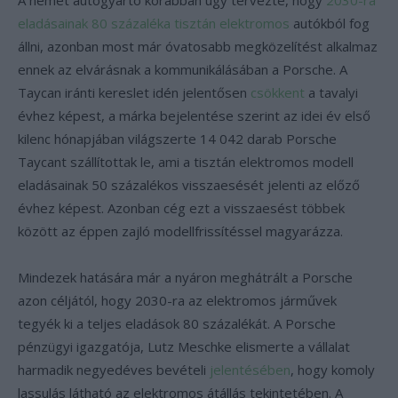
A német autógyártó korábban úgy tervezte, hogy
2030-ra
eladásainak 80 százaléka tisztán elektromos
autókból fog
állni, azonban most már óvatosabb megközelítést alkalmaz
ennek az elvárásnak a kommunikálásában a Porsche. A
Taycan iránti kereslet idén jelentősen
csökkent
a tavalyi
évhez képest, a márka bejelentése szerint az idei év első
kilenc hónapjában világszerte 14 042 darab Porsche
Taycant szállítottak le, ami a tisztán elektromos modell
eladásainak 50 százalékos visszaesését jelenti az előző
évhez képest. Azonban cég ezt a visszaesést többek
között az éppen zajló modellfrissítéssel magyarázza.
Mindezek hatására már a nyáron meghátrált a Porsche
azon céljától, hogy 2030-ra az elektromos járművek
tegyék ki a teljes eladások 80 százalékát. A Porsche
pénzügyi igazgatója, Lutz Meschke elismerte a vállalat
harmadik negyedéves bevételi
jelentésében
, hogy komoly
lassulás látható az elektromos átállás tekintetében. A