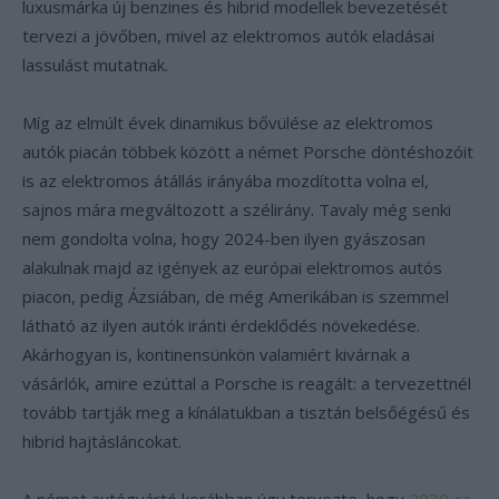
luxusmárka új benzines és hibrid modellek bevezetését
tervezi a jövőben, mivel az elektromos autók eladásai
lassulást mutatnak.
Míg az elmúlt évek dinamikus bővülése az elektromos
autók piacán többek között a német Porsche döntéshozóit
is az elektromos átállás irányába mozdította volna el,
sajnos mára megváltozott a szélirány. Tavaly még senki
nem gondolta volna, hogy 2024-ben ilyen gyászosan
alakulnak majd az igények az európai elektromos autós
piacon, pedig Ázsiában, de még Amerikában is szemmel
látható az ilyen autók iránti érdeklődés növekedése.
Akárhogyan is, kontinensünkön valamiért kivárnak a
vásárlók, amire ezúttal a Porsche is reagált: a tervezettnél
tovább tartják meg a kínálatukban a tisztán belsőégésű és
hibrid hajtásláncokat.