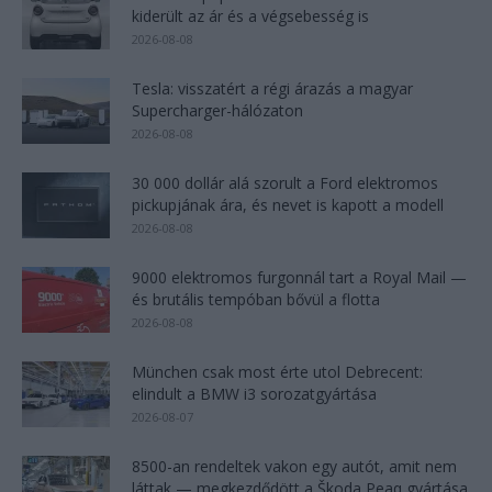
kiderült az ár és a végsebesség is
2026-08-08
Tesla: visszatért a régi árazás a magyar
Supercharger-hálózaton
2026-08-08
30 000 dollár alá szorult a Ford elektromos
pickupjának ára, és nevet is kapott a modell
2026-08-08
9000 elektromos furgonnál tart a Royal Mail —
és brutális tempóban bővül a flotta
2026-08-08
München csak most érte utol Debrecent:
elindult a BMW i3 sorozatgyártása
2026-08-07
8500-an rendeltek vakon egy autót, amit nem
láttak — megkezdődött a Škoda Peaq gyártása