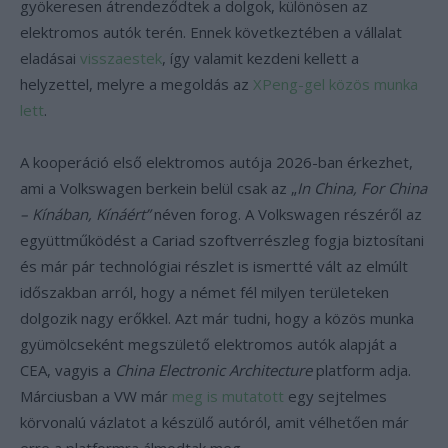
gyökeresen átrendeződtek a dolgok, különösen az
elektromos autók terén. Ennek következtében a vállalat
eladásai
visszaestek
, így valamit kezdeni kellett a
helyzettel, melyre a megoldás az
XPeng-gel közös munka
lett
.
A kooperáció első elektromos autója 2026-ban érkezhet,
ami a Volkswagen berkein belül csak az „
In China, For China
– Kínában, Kínáért”
néven forog. A Volkswagen részéről az
együttműködést a Cariad szoftverrészleg fogja biztosítani
és már pár technológiai részlet is ismertté vált az elmúlt
időszakban arról, hogy a német fél milyen területeken
dolgozik nagy erőkkel. Azt már tudni, hogy a közös munka
gyümölcseként megszülető elektromos autók alapját a
CEA, vagyis a
China Electronic Architecture
platform adja.
Márciusban a VW már
meg is mutatott
egy sejtelmes
körvonalú vázlatot a készülő autóról, amit vélhetően már