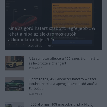
Kína szigorú határt szabott: legfeljebb 5%
lehet a hiba az elektromos autók
akkumulátor-kijelzőjén
Kovács Kata
-
2026-08-05
0
A Leapmotor átlépte a 100 ezres álomhatárt,
és lekörözte a Changant
2026-08-05
9 perc töltés, 450 kilométer hatótáv – ezzel
indulhat harcba a Xpeng új szabadidő-autója
Európában
2026-08-05
4000 állomás, 108 másodperc: itt a Nio új