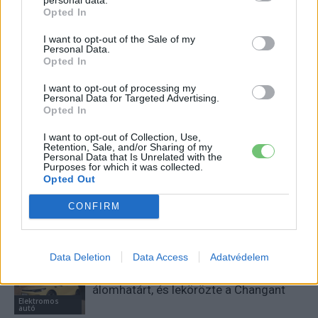
Opted In
I want to opt-out of the Sale of my
Personal Data.
Opted In
Eriqo
I want to opt-out of processing my
Főállásban Informatikus kocka, de lelkében elkötelezett gamer,
Personal Data for Targeted Advertising.
kütyü és immár e-autó rajongó!
Opted In
I want to opt-out of Collection, Use,
Retention, Sale, and/or Sharing of my
Personal Data that Is Unrelated with the
Purposes for which it was collected.
KAPCSOLÓDÓ CIKKEK
TÖBB A SZERZŐTŐL
Opted Out
Kína szigorú határt szabott: legfeljebb
CONFIRM
5% lehet a hiba az elektromos autók
Elektromos
akkumulátor-kijelzőjén
autó
Data Deletion
Data Access
Adatvédelem
A Leapmotor átlépte a 100 ezres
álomhatárt, és lekörözte a Changant
Elektromos
autó