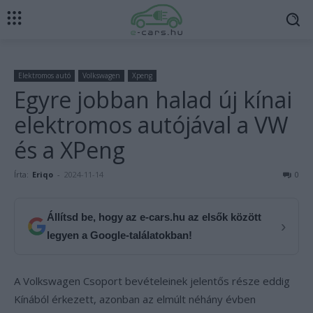
Elektromos autó
Volkswagen
Xpeng
Egyre jobban halad új kínai
elektromos autójával a VW
és a XPeng
Írta:
Eriqo
-
2024-11-14
0
Állítsd be, hogy az e-cars.hu az elsők között
›
legyen a Google-találatokban!
A Volkswagen Csoport bevételeinek jelentős része eddig
Kínából érkezett, azonban az elmúlt néhány évben