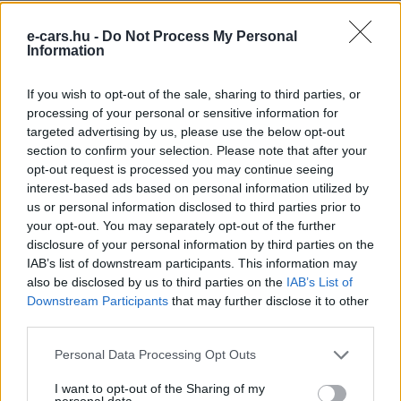
előfeltételét, hogy a vásárlás után is személyre szabott
digitális szolgáltatásokat kínáljon ügyfeleinek.
e-cars.hu -
Do Not Process My Personal
Information
Kövesd az e-cars.hu-t a Facebookon is, további
If you wish to opt-out of the sale, sharing to third parties, or
›
tartalmakért!
processing of your personal or sensitive information for
targeted advertising by us, please use the below opt-out
section to confirm your selection. Please note that after your
opt-out request is processed you may continue seeing
CÍMKÉK
CEA
China Electronic Architecture
e-mobilitás
interest-based ads based on personal information utilized by
Elektromobilitás
Elektromos autó
Volkswagen
XPENG
us or personal information disclosed to third parties prior to
your opt-out. You may separately opt-out of the further
disclosure of your personal information by third parties on the
IAB’s list of downstream participants. This information may
also be disclosed by us to third parties on the
IAB’s List of
Downstream Participants
that may further disclose it to other
third parties.
Personal Data Processing Opt Outs
I want to opt-out of the Sharing of my
personal data.