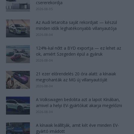
csererekordja
2026-08-05
Az Audi letarolta saját rekordjait — készül
minden idők leghatékonyabb villanyautója
2026-08-04
124%-kal nőtt a BYD exportja — ez lehet az
ok, amiért Szegeden épül a gyáruk
2026-08-04
21 ezer előrendelés 20 óra alatt: a kínaiak
megrohanták az MG új villanyautóját
2026-08-04
A Volkswagen bedobta azt a lapot Kínában,
amivel a helyi EV-gyártókat akarja megelőzni
2026-08-04
A kínaiak leállítják, amit két éve minden EV-
gyártó imádott