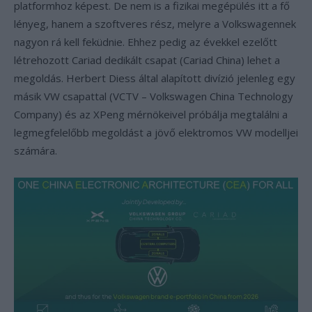
platformhoz képest. De nem is a fizikai megépülés itt a fő
lényeg, hanem a szoftveres rész, melyre a Volkswagennek
nagyon rá kell feküdnie. Ehhez pedig az évekkel ezelőtt
létrehozott Cariad dedikált csapat (Cariad China) lehet a
megoldás. Herbert Diess által alapított divízió jelenleg egy
másik VW csapattal (VCTV – Volkswagen China Technology
Company) és az XPeng mérnökeivel próbálja megtalálni a
legmegfelelőbb megoldást a jövő elektromos VW modelljei
számára.