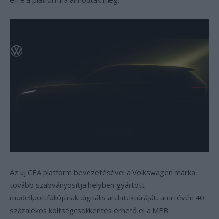
erre a platformra álmodtak meg.
Az új CEA platform bevezetésével a Volkswagen márka
tovább szabványosítja helyben gyártott
modellportfóliójának digitális architektúráját, ami révén 40
százalékos költségcsökkentés érhető el a MEB