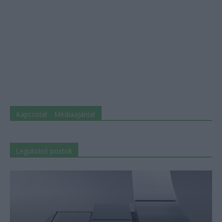
Kapcsolat - Médiaajánlat
Legutolsó postok