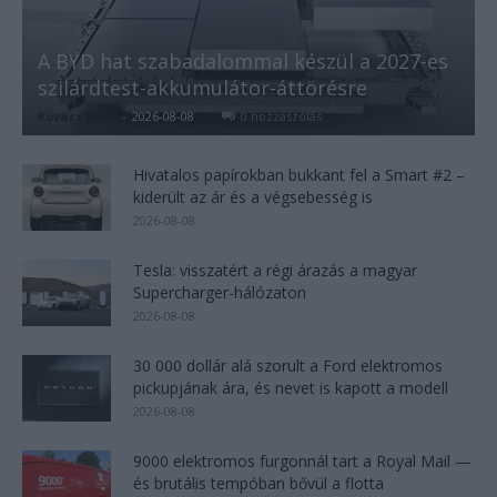
A BYD hat szabadalommal készül a 2027-es
szilárdtest-akkumulátor-áttörésre
Kovács Kata
-
2026-08-08
0 hozzászólás
Hivatalos papírokban bukkant fel a Smart #2 –
kiderült az ár és a végsebesség is
2026-08-08
Tesla: visszatért a régi árazás a magyar
Supercharger-hálózaton
2026-08-08
30 000 dollár alá szorult a Ford elektromos
pickupjának ára, és nevet is kapott a modell
2026-08-08
9000 elektromos furgonnál tart a Royal Mail —
és brutális tempóban bővül a flotta