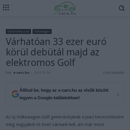
Elektromos autó
Volkswagen
Várhatóan 33 ezer euró
körül debütál majd az
elektromos Golf
Írta:
e-cars.hu
-
2024-10-14
2 hozzászólás
Állítsd be, hogy az e-cars.hu az elsők között
›
legyen a Google-találatokban!
Az új Volkswagen Golf generációjának a piaci bevezetésére
még nagyjából öt évet várnunk kell, ám már most