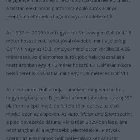
helyigénye miatt az első rész is kompaktabb lehet. Emiatt
a tisztán elektromos platformra épülő autók arányai
jelentősen eltérnek a hagyományos modellekétől.
Az 1997 és 2006 között gyártott Volkswagen Golf IV 4,15
méter hosszú volt, tehát jóval rövidebb, mint a jelenlegi
Golf VIII vagy az ID.3, amelyek mindketten körülbelül 4,28
méteresek. Az elektromos autók jobb helykihasználása
miatt azonban egy 4,15 méter hosszú ID. Golf akár akkora
belső teret is kínálhatna, mint egy 4,28 méteres Golf VIII.
Az elektromos Golf utódja – amelynél még nem biztos,
hogy megtartja az ID. jelölést a bemutatásakor – az új SSP
platformra épül majd, és feltehetően ez lesz az első
modell ezen az alapokon. Az
Auto, Motor und Sport
szerint
a piaci bevezetés dátuma várhatóan 2029-ben lesz, ami
összhangban áll a legfrissebb jelentésekkel. Pletykák
szerint az elektromos Golf-ból legalább két változat