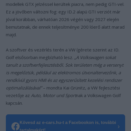
modellek GTX jelzéssel kerültek piacra, nem pedig GTI-vel.
Ez a jövőben változni fog: egy ID.2 alapú GTI verziót már
jóval korábban, várhatóan 2026 végén vagy 2027 elején
bemutatnak, de ennek teljesítménye 200 lóerő alatt marad
majd.
A szoftver és vezérlés terén a VW ígérete szerint az ID.
Golf elsősorban megbízható lesz.
„A Volkswagen sokat
tanult a szoftverfejlesztésből. Sok területen még a versenyt
is megelőztük, például az elektromos útvonaltervezőnk, a
rendkívül gyors HMI és az egyszerűsített kezelési rendszer
optimalizálásával”
– mondta Kai Grünitz, a VW fejlesztési
vezetője az
Auto, Motor und Sport
nak a Volkswagen Golf
kapcsán.
Kövesd az e-cars.hu-t a Facebookon is, további
›
tartalmakért!