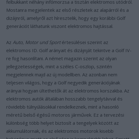
felbukkant néhány infómorzsa a tisztán elektromos utódról.
Mostanra megjelentek az első részletek az alapárról és a
dizájnról, amelyről azt híresztelik, hogy egy korábbi Golf
generációt láthatunk viszont elektromos hajtással.
Az
Auto, Motor und Sport
értesülései szerint az
elektromos ID. Golf arányait és dizájnját tekintve a Golf IV-
re fog hasonlítani. A német magazin szerint az olyan
jellegzetességek, mint a széles C-oszlop, szintén
megjelennek majd az új modellben. Az azonban nem
teljesen világos, hogy a Golf negyedik generációjának
arányai hogyan ültethetők át az elektromos korszakba. Az
elektromos autók általában hosszabb tengelytávval és
rövidebb túlnyúlásokkal rendelkeznek, mint a hasonló
méretű belső égésű motoros járművek. Ez a tervezési
különbség több helyet biztosít a tengelyek között az
akkumulátornak, és az elektromos motorok kisebb