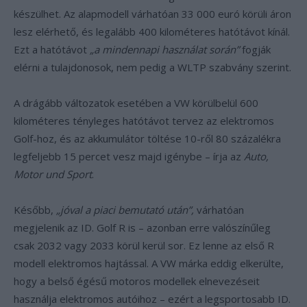
készülhet. Az alapmodell várhatóan 33 000 euró körüli áron
lesz elérhető, és legalább 400 kilométeres hatótávot kínál.
Ezt a hatótávot
„a mindennapi használat során”
fogják
elérni a tulajdonosok, nem pedig a WLTP szabvány szerint.
A drágább változatok esetében a VW körülbelül 600
kilométeres tényleges hatótávot tervez az elektromos
Golf-hoz, és az akkumulátor töltése 10-ről 80 százalékra
legfeljebb 15 percet vesz majd igénybe – írja az
Auto,
Motor und Sport
.
Később,
„jóval a piaci bemutató után”,
várhatóan
megjelenik az ID. Golf R is – azonban erre valószínűleg
csak 2032 vagy 2033 körül kerül sor. Ez lenne az első R
modell elektromos hajtással. A VW márka eddig elkerülte,
hogy a belső égésű motoros modellek elnevezéseit
használja elektromos autóihoz – ezért a legsportosabb ID.