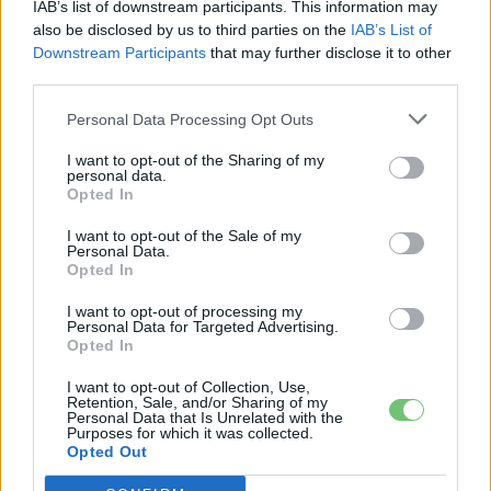
IAB’s list of downstream participants. This information may
Érdekelnek a legfrissebb hírek az e-autók világából, vagy
also be disclosed by us to third parties on the
IAB’s List of
foglalkoztatnak a legújabb fejlesztések az elektromosság és a
Downstream Participants
that may further disclose it to other
fenntarthatóság területén? Akkor jó helyen jársz!
third parties.
Personal Data Processing Opt Outs
I want to opt-out of the Sharing of my
KAPCSOLÓDÓ CIKKEK
TÖBB A SZERZŐTŐL
personal data.
Opted In
A BYD hat szabadalommal készül a
I want to opt-out of the Sale of my
2027-es szilárdtest-akkumulátor-
Personal Data.
Opted In
áttörésre
Akkumulátor
I want to opt-out of processing my
Hivatalos papírokban bukkant fel a
Personal Data for Targeted Advertising.
Opted In
Smart #2 – kiderült az ár és a
Elektromos
végsebesség is
autó
I want to opt-out of Collection, Use,
Retention, Sale, and/or Sharing of my
Personal Data that Is Unrelated with the
Tesla: visszatért a régi árazás a magyar
Purposes for which it was collected.
Opted Out
Supercharger-hálózaton
Elektromos
autó