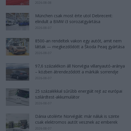
2026-08-08
München csak most érte utol Debrecent:
elindult a BMW i3 sorozatgyártása
2026-08-07
8500-an rendeltek vakon egy autót, amit nem
láttak — megkezdődött a Škoda Peaq gyártása
2026-08-07
97,6 százalékon áll Norvégia villanyautó-aránya
– közben átrendeződött a márkák sorrendje
2026-08-07
25 százalékkal sűrűbb energiát rejt az európai
szilárdtest-akkumulátor
2026-08-07
Dánia utolérte Norvégiát: már náluk is szinte
csak elektromos autót vesznek az emberek
2026-08-07