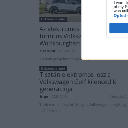
I want t
of my P
was col
Opted 
Elektromos autó
Az elektromos Golf és a tízmilli
forintos Volkswagen is
Wolfsburgban készülhet
e-cars.hu
-
2023-09-30
0 hozzászól
A Trinity projektet meg áthelyezi a Volkswagen.
Elektromos autó
Tisztán elektromos lesz a
Volkswagen Golf kilencedik
generációja
Eriqo
-
2023-02-11
0 hozzászól
Több mint valószínű, hogy a Volkswagen meghagyj
a Golf nevet is.