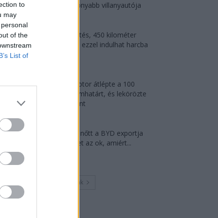
ection to
leghatékonyabb villanyautója
ou may
2026-08-04
 personal
9 perc töltés, 450 kilométer
out of the
hatótáv – ezzel indulhat harcba
 downstream
a...
B’s List of
2026-08-05
A Leapmotor átlépte a 100
ezres álomhatárt, és lekörözte
a Changant
2026-08-05
124%-kal nőtt a BYD exportja
— ez lehet az ok, amiért...
2026-08-04
Továbbiak