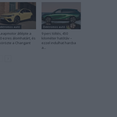
lektromos autó
Elektromos autó
Leapmotor átlépte a
9 perc töltés, 450
0 ezres álomhatárt, és
kilométer hatótáv –
körözte a Changant
ezzel indulhat harcba
a...