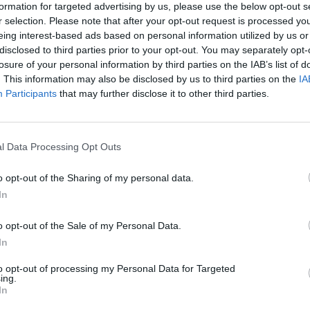
formation for targeted advertising by us, please use the below opt-out s
r selection. Please note that after your opt-out request is processed y
eing interest-based ads based on personal information utilized by us or
disclosed to third parties prior to your opt-out. You may separately opt-
losure of your personal information by third parties on the IAB’s list of
. This information may also be disclosed by us to third parties on the
IA
Participants
that may further disclose it to other third parties.
Elektromos autó
Az elektromos Golf miatt
l Data Processing Opt Outs
szűnhet meg a Volkswagen ID.3
Eriqo
-
2024-02-03
8 hozzászólás
o opt-out of the Sharing of my personal data.
ás
Nem sok jövőt tartogat a Volkswagen az ID.3-nak.
In
o opt-out of the Sale of my Personal Data.
In
to opt-out of processing my Personal Data for Targeted
ing.
In