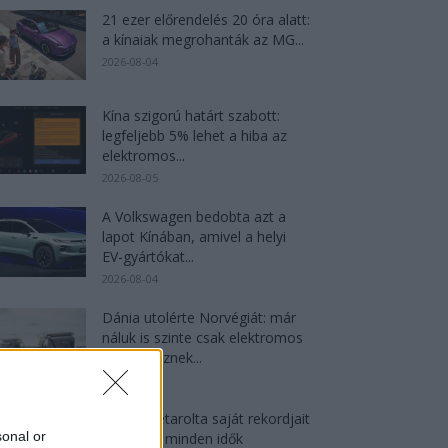
21 ezer előrendelés 20 óra alatt:
a kínaiak megrohanták az MG...
2026-08-04
Kína szigorú határt szabott:
legfeljebb 5% lehet a hiba az
elektromos...
2026-08-05
A Volkswagen bedobta azt a
lapot Kínában, amivel a helyi
EV-gyártókat...
2026-08-04
Dánia utolérte Norvégiát: már
náluk is szinte csak elektromos
autót vesznek...
2026-08-07
Az Audi letarolta saját rekordjait
sonal or
— készül minden idők