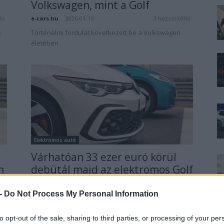
Volkswagen, mint a Golf
e-cars.hu
-
2026-01-15
ás
3 hozzászólás
s
Történelmi fordulat következett be a Volkswagen
életében.
Elektromos autó
Várhatóan 33 ezer euró körül
n
debütál majd az elektromos Golf
e-cars.hu
-
2024-10-14
ás
2 hozzászólás
 -
Do Not Process My Personal Information
A nagyobb gond, hogy addig még várnunk kell
néhány évet.
to opt-out of the sale, sharing to third parties, or processing of your per