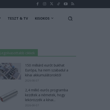
P
TESZT & TV
KISOKOS
Legolvasottabb cikkek
150 milliárd eurót bukhat
Európa, ha nem szabadul a
kínai akkumulátoroktól
2026-08-07
2,4 millió eurós programba
kezdtek a németek, hogy
lekörözzék a kínai...
2026-08-07