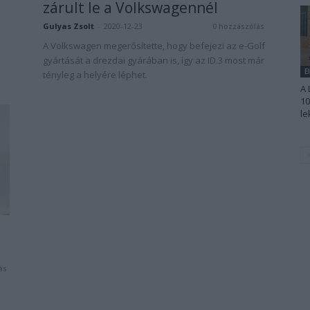
zárult le a Volkswagennél
Gulyas Zsolt
-
2020-12-23
0 hozzászólás
A Volkswagen megerősítette, hogy befejezi az e-Golf
gyártását a drezdai gyárában is, így az ID.3 most már
E
tényleg a helyére léphet.
A 
10
le
ás