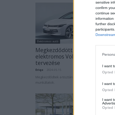
sensitive in
confirm you
continue se
information 
further disc
participants
Downstream 
Elektromos autó
Megkezdődött a tisztán
Persona
elektromos Volkswagen Golf
tervezése
I want t
Eriqo
-
2024-05-15
4 hozzászól
Opted 
Megkezdődtek a tisztán elektromos Golf körüli
munkálatok.
I want t
Opted 
I want 
Advertis
Opted 