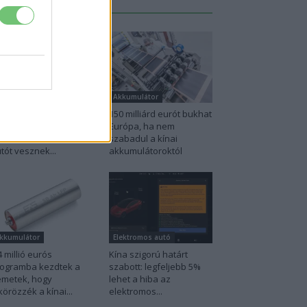
Legutolsó cikkek
lektromos autó
Akkumulátor
nia utolérte
150 milliárd eurót bukhat
rvégiát: már náluk is
Európa, ha nem
inte csak elektromos
szabadul a kínai
tót vesznek...
akkumulátoroktól
kkumulátor
Elektromos autó
4 millió eurós
Kína szigorú határt
ogramba kezdtek a
szabott: legfeljebb 5%
metek, hogy
lehet a hiba az
körözzék a kínai...
elektromos...