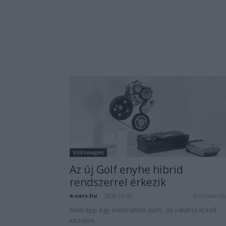
Volkswagen
Az új Golf enyhe hibrid
rendszerrel érkezik
e-cars.hu
-
2018-05-02
0 hozzászól
Nem épp egy elektromos autó, de valahol el kell
kezdeni.