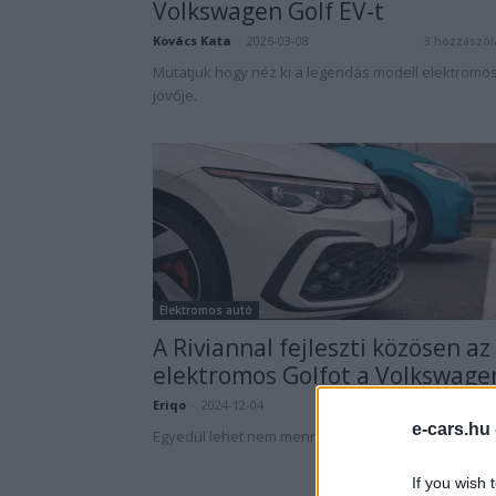
Volkswagen Golf EV-t
Kovács Kata
-
2026-03-08
3 hozzászól
Mutatjuk hogy néz ki a legendás modell elektromo
jövője.
Elektromos autó
A Riviannal fejleszti közösen az
elektromos Golfot a Volkswage
Eriqo
-
2024-12-04
1 hozzászól
e-cars.hu
Egyedül lehet nem menne a VW-nek a fejlesztés?
If you wish 