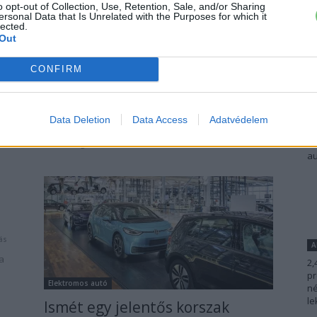
o opt-out of Collection, Use, Retention, Sale, and/or Sharing
ersonal Data that Is Unrelated with the Purposes for which it
lected.
Out
Elektromos autó
ó
Hivatalos: tisztán elektromos
CONFIRM
lesz a Volkswagen Golf
E
Eriqo
-
2023-09-08
11 hozzászólás
Dá
Data Deletion
Data Access
Adatvédelem
ás
2028-ban érkezhet meg a tisztán elektromos
No
Volkswagen Golf.
sz
au
ás
A
a
2,
pr
Elektromos autó
né
le
Ismét egy jelentős korszak