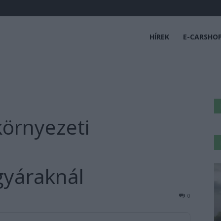
HÍREK
E-CARSHO
környezeti
gyáraknál
0