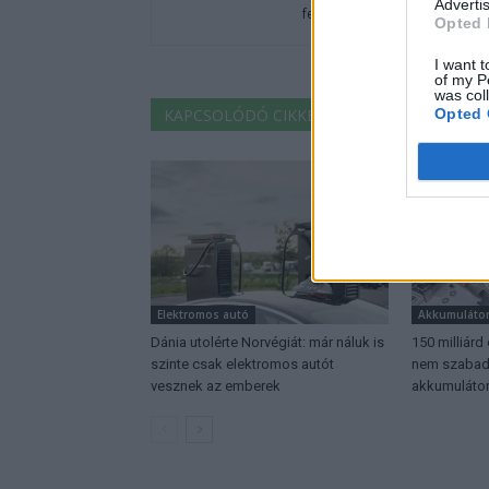
Advertis
fenntarthatóság területén? Akk
Opted 
I want t
of my P
was col
KAPCSOLÓDÓ CIKKEK
TÖBB A SZERZŐT
Opted 
Elektromos autó
Akkumuláto
Dánia utolérte Norvégiát: már náluk is
150 milliárd
szinte csak elektromos autót
nem szabadu
vesznek az emberek
akkumulátor