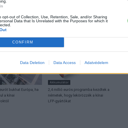
ing.
or jó helyen jársz!
In
o opt-out of Collection, Use, Retention, Sale, and/or Sharing
ersonal Data that Is Unrelated with the Purposes for which it
lected.
ŐL
Out
CONFIRM
Data Deletion
Data Access
Adatvédelem
r
Akkumulátor
 eurót bukhat Európa, ha
2,4 millió eurós programba kezdtek a
l a kínai
németek, hogy lekörözzék a kínai
októl
LFP-gyártókat