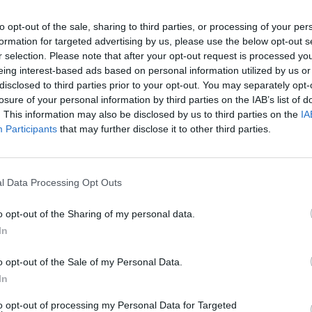
árca közleményében.
to opt-out of the sale, sharing to third parties, or processing of your per
formation for targeted advertising by us, please use the below opt-out s
r selection. Please note that after your opt-out request is processed y
›
, további tartalmakért!
eing interest-based ads based on personal information utilized by us or
disclosed to third parties prior to your opt-out. You may separately opt-
Ke
losure of your personal information by third parties on the IAB’s list of
a
. This information may also be disclosed by us to third parties on the
IA
sz
litás
Elektromos autó
Hatásvizsgálat
Magyarország
Participants
that may further disclose it to other third parties.
l Data Processing Opt Outs
o opt-out of the Sharing of my personal data.
In
o opt-out of the Sale of my Personal Data.
In
 a váltáson töprengsz? Érdekelnek a legfrissebb hírek az e-
to opt-out of processing my Personal Data for Targeted
ztatnak a legújabb fejlesztések az elektromosság és a