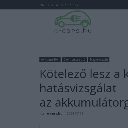
2026. augusztus 7. péntek
Akkumulátor
Elektromos autó
Magyarország
Kötelező lesz a 
hatásvizsgálat
az akkumulátor
Írta:
e-cars.hu
-
2024-07-21