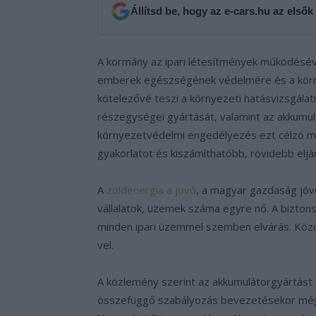
Állítsd be, hogy az e-cars.hu az elsők
A kormány az ipari létesítmények működéséve
emberek egészségének védelmére és a körny
kötelezővé teszi a környezeti hatásvizsgálati
részegységei gyártását, valamint az akkumul
környezetvédelmi engedélyezés ezt célzó 
gyakorlatot és kiszámíthatóbb, rövidebb eljá
A
zöldenergia a jövő
, a magyar gazdaság jövőj
vállalatok, üzemek száma egyre nő. A bizton
minden ipari üzemmel szemben elvárás. Közö
vel.
A közlemény szerint az akkumulátorgyártást
összefüggő szabályozás bevezetésekor mé