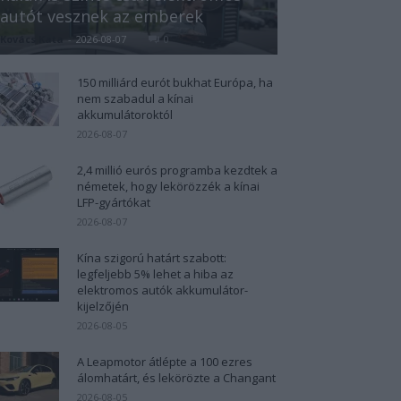
autót vesznek az emberek
Kovács Kata
-
2026-08-07
0
150 milliárd eurót bukhat Európa, ha
nem szabadul a kínai
akkumulátoroktól
2026-08-07
2,4 millió eurós programba kezdtek a
németek, hogy lekörözzék a kínai
LFP-gyártókat
2026-08-07
Kína szigorú határt szabott:
legfeljebb 5% lehet a hiba az
elektromos autók akkumulátor-
kijelzőjén
2026-08-05
A Leapmotor átlépte a 100 ezres
álomhatárt, és lekörözte a Changant
2026-08-05