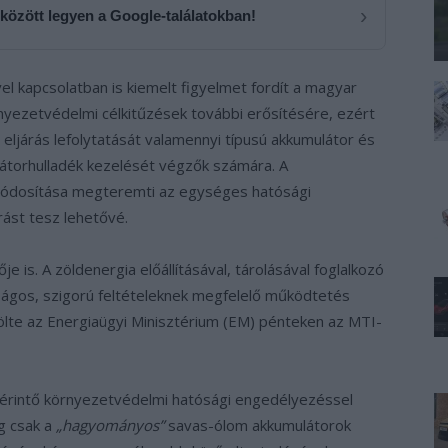
›
 között legyen a Google-találatokban!
l kapcsolatban is kiemelt figyelmet fordít a magyar
ezetvédelmi célkitűzések további erősítésére, ezért
 eljárás lefolytatását valamennyi típusú akkumulátor és
átorhulladék kezelését végzők számára. A
módosítása megteremti az egységes hatósági
rást tesz lehetővé.
e is. A zöldenergia előállításával, tárolásával foglalkozó
ságos, szigorú feltételeknek megfelelő működtetés
lte az Energiaügyi Minisztérium (EM) pénteken az MTI-
 érintő környezetvédelmi hatósági engedélyezéssel
g csak a
„hagyományos”
savas-ólom akkumulátorok