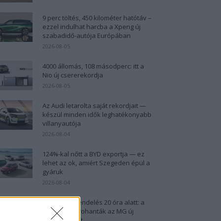
9 perc töltés, 450 kilométer hatótáv –
ezzel indulhat harcba a Xpeng új
szabadidő-autója Európában
2026-08-05
4000 állomás, 108 másodperc: itt a
Nio új csererekordja
2026-08-05
Az Audi letarolta saját rekordjait —
készül minden idők leghatékonyabb
villanyautója
2026-08-04
124%-kal nőtt a BYD exportja — ez
lehet az ok, amiért Szegeden épül a
gyáruk
2026-08-04
21 ezer előrendelés 20 óra alatt: a
kínaiak megrohanták az MG új
villanyautóját