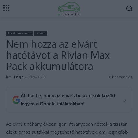
Elektromos autó
Rivian
Nem hozza az elvárt
hatótávot a Rivian Max
Pack akkumulátora
Írta:
Eriqo
-
2024-01-03
0 hozzászólás
Állítsd be, hogy az e-cars.hu az elsők között
›
legyen a Google-találatokban!
Az elmúlt néhány évben igen látványosan nőttek a tisztán
elektromos autókkal megtehető hatótávok, ami leginkább