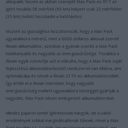
akkupakk, hiszen az abban szereplő Max Pack-es R1T az
ígért további 58 mérföld (93 km) helyett csak 22 mérföldet
(35 km) tudott hozzáadni a hatótávhoz.
Viszont az igazsághoz hozzátartozik, hogy a Max Pack
ugyanakkora méretű, mint a 6000 dolláros akkuval szerelt
Rivian akkumulátor, azonban a gyáriak szerint a Max Pack
hatékonyabb és nagyobb az energiasűrűsége. Továbbá a
Rivian egyik szóvivője azt is elárulta, hogy a Max Pack saját
fejlesztésű akkumulátorkezelő rendszerrel van ellátva, ami
optimalizálja és növeli a Rivian 2170-es akkumulátorcelláit.
Így érték el a Rivian mérnökei, hogy nagyobb
energiasűrűség mellett ugyanakkora tömeggel gyártják a
nagyobb, Max Pack néven emlegetett akkumulátorokat.
Mindez papíron ismét ígéretesnek hangzik, de a valós
eredmények sokkal marginálisabbnak tűnnek, mivel a Max
Pack további 11-12 kWh akkumulátorkapacitást kínál, ami