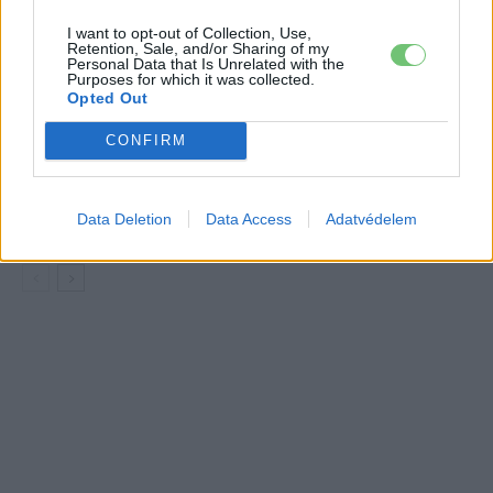
Elektromos
az emberek
autó
I want to opt-out of Collection, Use,
Retention, Sale, and/or Sharing of my
150 milliárd eurót bukhat Európa, ha
Personal Data that Is Unrelated with the
Purposes for which it was collected.
nem szabadul a kínai akkumulátoroktól
Opted Out
Akkumulátor
CONFIRM
2,4 millió eurós programba kezdtek a
németek, hogy lekörözzék a kínai LFP-
Data Deletion
Data Access
Adatvédelem
gyártókat
Akkumulátor