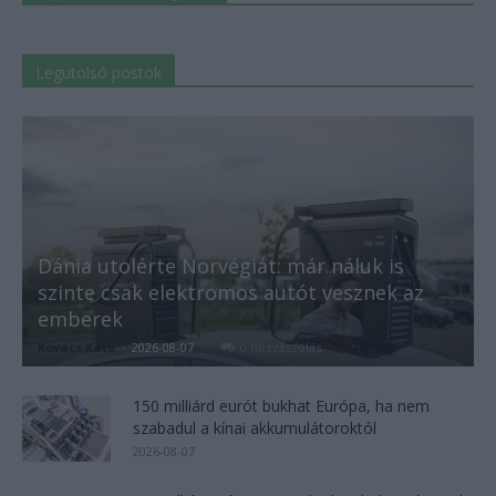
Legutolsó postok
Dánia utolérte Norvégiát: már náluk is
szinte csak elektromos autót vesznek az
emberek
Kovács Kata
-
2026-08-07
0 hozzászólás
150 milliárd eurót bukhat Európa, ha nem
szabadul a kínai akkumulátoroktól
2026-08-07