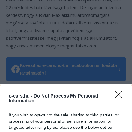
22 mérföldes hatótávolságot jelent. De jogosan felveti a
kérdést, hogy a Rivian Max akkumulátorcsomagjára
megéri-e a további 10 000 dollárt kifizetni. Viszont az is
lehet, hogy a Rivian csapata a jövőben egy
szoftverfrissítéssel még javítani fogja az akkumulátort,
hogy annak minden előnye megmutatkozzon.
Kövesd az e-cars.hu-t a Facebookon is, további
›
tartalmakért!
e-cars.hu -
Do Not Process My Personal
CÍMKÉK
akkumulátor
e-mobilitás
Elektromobilitás
Information
Elektromos autó
Gond
hatótáv
Rivian
If you wish to opt-out of the sale, sharing to third parties, or
processing of your personal or sensitive information for
targeted advertising by us, please use the below opt-out