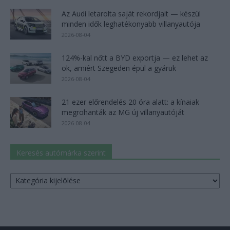
Az Audi letarolta saját rekordjait — készül
minden idők leghatékonyabb villanyautója
2026-08-04
124%-kal nőtt a BYD exportja — ez lehet az
ok, amiért Szegeden épül a gyáruk
2026-08-04
21 ezer előrendelés 20 óra alatt: a kínaiak
megrohanták az MG új villanyautóját
2026-08-04
Keresés autómárka szerint
Keresés
autómárka
szerint