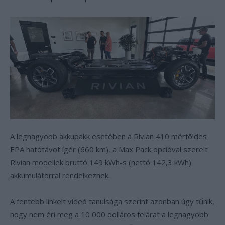
A legnagyobb akkupakk esetében a Rivian 410 mérföldes
EPA hatótávot ígér (660 km), a Max Pack opcióval szerelt
Rivian modellek bruttó 149 kWh-s (nettó 142,3 kWh)
akkumulátorral rendelkeznek.
A fentebb linkelt videó tanulsága szerint azonban úgy tűnik,
hogy nem éri meg a 10 000 dolláros felárat a legnagyobb