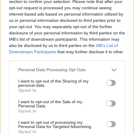
section to confirm your selection. Please note that after your
opt-out request is processed you may continue seeing
interest-based ads based on personal information utilized by
us or personal information disclosed to third parties prior to
your opt-out. You may separately opt-out of the further
disclosure of your personal information by third parties on the
IAB’s list of downstream participants. This information may
also be disclosed by us to third parties on the
IAB’s List of
Downstream Participants
that may further disclose it to other
third parties.
Eriqo
Personal Data Processing Opt Outs
Főállásban Informatikus kocka, de lelkében elkötelezett gamer,
kütyü és immár e-autó rajongó!
I want to opt-out of the Sharing of my
personal data.
Opted In
I want to opt-out of the Sale of my
Personal Data.
KAPCSOLÓDÓ CIKKEK
TÖBB A SZERZŐTŐL
Opted In
I want to opt-out of processing my
Dánia utolérte Norvégiát: már náluk is
Personal Data for Targeted Advertising.
szinte csak elektromos autót vesznek
Opted In