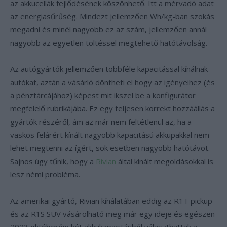
az akkucellák fejlődésének köszönhető. Itt a mérvadó adat
az energiasűrűség. Mindezt jellemzően Wh/kg-ban szokás
megadni és minél nagyobb ez az szám, jellemzően annál
nagyobb az egyetlen töltéssel megtehető hatótávolság.
Az autógyártók jellemzően többféle kapacitással kínálnak
autókat, aztán a vásárló döntheti el hogy az igényeihez (és
a pénztárcájához) képest mit ikszel be a konfigurátor
megfelelő rubrikájába. Ez egy teljesen korrekt hozzáállás a
gyártók részéről, ám az már nem feltétlenül az, ha a
vaskos felárért kínált nagyobb kapacitású akkupakkal nem
lehet megtenni az ígért, sok esetben nagyobb hatótávot.
Sajnos úgy tűnik, hogy a
Rivian
által kínált megoldásokkal is
lesz némi probléma.
Az amerikai gyártó, Rivian kínálatában eddig az R1T pickup
és az R1S SUV vásárolható meg már egy ideje és egészen