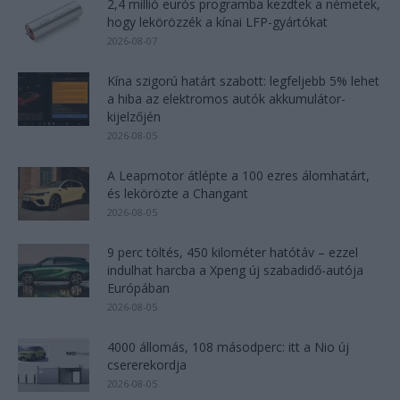
2,4 millió eurós programba kezdtek a németek,
hogy lekörözzék a kínai LFP-gyártókat
2026-08-07
Kína szigorú határt szabott: legfeljebb 5% lehet
a hiba az elektromos autók akkumulátor-
kijelzőjén
2026-08-05
A Leapmotor átlépte a 100 ezres álomhatárt,
és lekörözte a Changant
2026-08-05
9 perc töltés, 450 kilométer hatótáv – ezzel
indulhat harcba a Xpeng új szabadidő-autója
Európában
2026-08-05
4000 állomás, 108 másodperc: itt a Nio új
csererekordja
2026-08-05