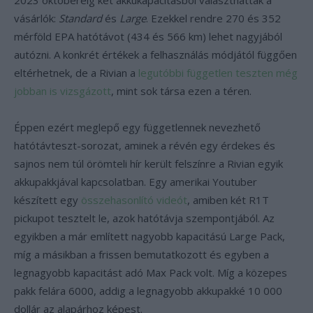
2023 októberéig két akkukapacitásból választhattak a
vásárlók:
Standard
és
Large
. Ezekkel rendre 270 és 352
mérföld EPA hatótávot (434 és 566 km) lehet nagyjából
autózni. A konkrét értékek a felhasználás módjától függően
eltérhetnek, de a Rivian a
legutóbbi független teszten még
jobban is vizsgázott
, mint sok társa ezen a téren.
Éppen ezért meglepő egy függetlennek nevezhető
hatótávteszt-sorozat, aminek a révén egy érdekes és
sajnos nem túl örömteli hír került felszínre a Rivian egyik
akkupakkjával kapcsolatban. Egy amerikai Youtuber
készített egy
összehasonlító videót
, amiben két R1T
pickupot tesztelt le, azok hatótávja szempontjából. Az
egyikben a már említett nagyobb kapacitású Large Pack,
míg a másikban a frissen bemutatkozott és egyben a
legnagyobb kapacitást adó Max Pack volt. Míg a közepes
pakk felára 6000, addig a legnagyobb akkupakké 10 000
dollár az alapárhoz képest.