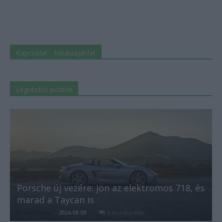
Kapcsolat - Médiaajánlat
Legutolsó postok
Porsche új vezére: jön az elektromos 718, és
marad a Taycan is
Kovács Kata
-
2026-08-09
0 hozzászólás