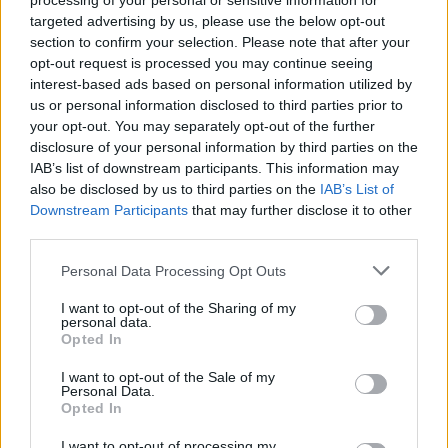
processing of your personal or sensitive information for
targeted advertising by us, please use the below opt-out
KAPCSOLÓDÓ CIKKEK
TÖBB A SZERZŐTŐL
section to confirm your selection. Please note that after your
opt-out request is processed you may continue seeing
Porsche új vezére: jön az elektromos
interest-based ads based on personal information utilized by
718, és marad a Taycan is
us or personal information disclosed to third parties prior to
Elektromos
your opt-out. You may separately opt-out of the further
autó
disclosure of your personal information by third parties on the
IAB’s list of downstream participants. This information may
Amíg Európa áramhiánytól tart, Texas
also be disclosed by us to third parties on the
IAB’s List of
bevetett egy 500 MWh-s Tesla
Downstream Participants
that may further disclose it to other
Elektromos
energiatárolót
autó
third parties.
A Volkswagen csendben kínai
Personal Data Processing Opt Outs
technológiára építi az elektromos
I want to opt-out of the Sharing of my
Elektromos
jövőjét
autó
personal data.
Opted In
I want to opt-out of the Sale of my
Personal Data.
Opted In
I want to opt-out of processing my