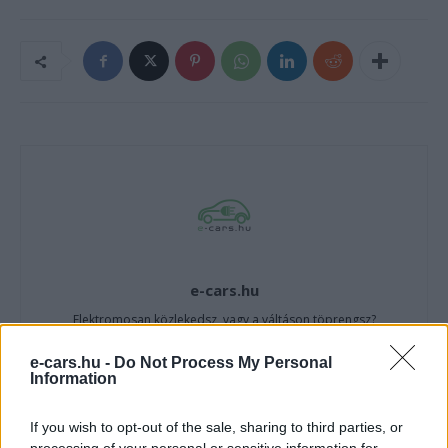
e-cars.hu
Elektromosan közlekedsz, vagy a váltáson töprengsz?
Érdekelnek a legfrissebb hírek az e-autók világából, vagy
foglalkoztatnak a legújabb fejlesztések az elektromosság és a
e-cars.hu -
Do Not Process My Personal
Information
fenntarthatóság területén? Akkor jó helyen jársz!
If you wish to opt-out of the sale, sharing to third parties, or