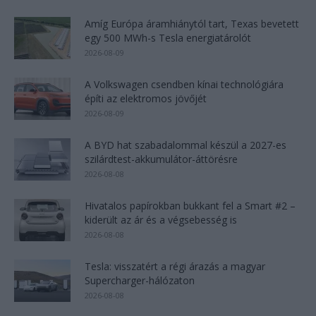
Amíg Európa áramhiánytól tart, Texas bevetett
egy 500 MWh-s Tesla energiatárolót
2026-08-09
A Volkswagen csendben kínai technológiára
építi az elektromos jövőjét
2026-08-09
A BYD hat szabadalommal készül a 2027-es
szilárdtest-akkumulátor-áttörésre
2026-08-08
Hivatalos papírokban bukkant fel a Smart #2 –
kiderült az ár és a végsebesség is
2026-08-08
Tesla: visszatért a régi árazás a magyar
Supercharger-hálózaton
2026-08-08