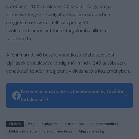
autóbusz – 100 csuklós és 50 szóló – forgalomba
állításával végzett szolgáltatásra; az októberben
megjelent részvételi felhívás pedig 50
szóló elektromos autóbusz forgalomba állítását
tartalmazta.
A fennmaradt 40 buszra vonatkozó közbeszerzési
eljárások elindulásával pedig már mind a 240 autóbuszra
vonatkozó tender megjelent – olvasható a közleményben.
Kövesd az e-cars.hu-t a Facebookon is, további
›
tartalmakért!
CÍMKÉK
BKK
Budapest
e-mobilitás
Elektromobilitás
Elektromos autó
Elektromos busz
Magyarország