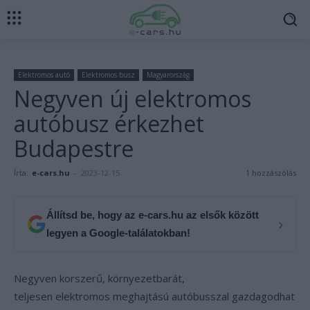
Elektromos autó
Elektromos busz
Magyarország
Negyven új elektromos
autóbusz érkezhet
Budapestre
Írta:
e-cars.hu
-
2023-12-15
1 hozzászólás
Állítsd be, hogy az e-cars.hu az elsők között
›
legyen a Google-találatokban!
Negyven korszerű, környezetbarát,
teljesen elektromos meghajtású autóbusszal gazdagodhat