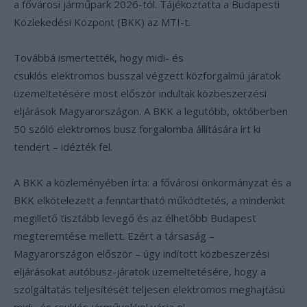
a fővárosi járműpark 2026-tól. Tájékoztatta a Budapesti
Közlekedési Központ (BKK) az MTI-t.
Továbbá ismertették, hogy midi- és
csuklós elektromos busszal végzett közforgalmú járatok
üzemeltetésére most először indultak közbeszerzési
eljárások Magyarországon. A BKK a legutóbb, októberben
50 szóló elektromos busz forgalomba állítására írt ki
tendert – idézték fel.
A BKK a közleményében írta: a fővárosi önkormányzat és a
BKK elkötelezett a fenntartható működtetés, a mindenkit
megillető tisztább levegő és az élhetőbb Budapest
megteremtése mellett. Ezért a társaság –
Magyarországon először – úgy indított közbeszerzési
eljárásokat autóbusz-járatok üzemeltetésére, hogy a
szolgáltatás teljesítését teljesen elektromos meghajtású