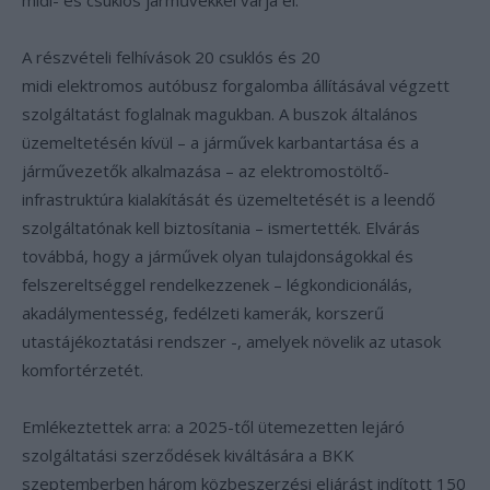
midi- és csuklós járművekkel várja el.
A részvételi felhívások 20 csuklós és 20
midi elektromos autóbusz forgalomba állításával végzett
szolgáltatást foglalnak magukban. A buszok általános
üzemeltetésén kívül – a járművek karbantartása és a
járművezetők alkalmazása – az elektromostöltő-
infrastruktúra kialakítását és üzemeltetését is a leendő
szolgáltatónak kell biztosítania – ismertették. Elvárás
továbbá, hogy a járművek olyan tulajdonságokkal és
felszereltséggel rendelkezzenek – légkondicionálás,
akadálymentesség, fedélzeti kamerák, korszerű
utastájékoztatási rendszer -, amelyek növelik az utasok
komfortérzetét.
Emlékeztettek arra: a 2025-től ütemezetten lejáró
szolgáltatási szerződések kiváltására a BKK
szeptemberben három közbeszerzési eljárást indított 150