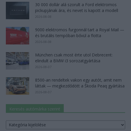
30 000 dollár alá szorult a Ford elektromos
pickupjának ára, és nevet is kapott a modell
2026-08-08
9000 elektromos furgonnál tart a Royal Mail —
és brutális tempóban bővül a flotta
2026-08-08
München csak most érte utol Debrecent:
elindult a BMW i3 sorozatgyártása
2026-08-07
8500-an rendeltek vakon egy autót, amit nem
láttak — megkezdődött a Škoda Peaq gyártása
2026-08-07
Keresés autómárka szerint
Keresés
autómárka