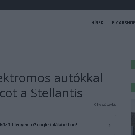
HÍREK
E-CARSHO
ektromos autókkal
cot a Stellantis
0 hozzászólás
›
 között legyen a Google-találatokban!