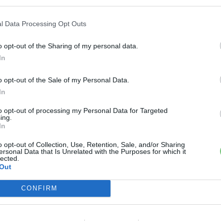
ját a jövőbeni elektromos kisteherautókkal és
l Data Processing Opt Outs
o opt-out of the Sharing of my personal data.
›
, további tartalmakért!
In
o opt-out of the Sale of my Personal Data.
In
obilitás
Elektromos autó
Gyártás
stellantis
to opt-out of processing my Personal Data for Targeted
ing.
In
o opt-out of Collection, Use, Retention, Sale, and/or Sharing
ersonal Data that Is Unrelated with the Purposes for which it
lected.
Out
CONFIRM
 a váltáson töprengsz? Érdekelnek a legfrissebb hírek az e-