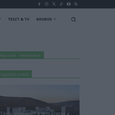
P
TESZT & TV
KISOKOS
Kapcsolat - Médiaajánlat
Legutolsó postok
Tesla: visszatért a régi árazás a