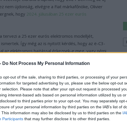
z nem újdonság, elvégre a Fiat márkafőnöke, Olivier
bergnek, hogy
2024. júliusában 25 ezer eurós
a tervezi a 25 ezer eurós elektromos modelljét,
Ke
a
smertek. Így még az is nyitott kérdés, hogy az ë-C3-
sz
l az elektromos hajtással érkeznek-e meg, vagy némi
 -
Do Not Process My Personal Information
 teljesen valószínűtlen volt, hogy az ë-C3 egyébként is
to opt-out of the sale, sharing to third parties, or processing of your per
tromos Fiat 500-assal, amelyre más modell nem épült, a
formation for targeted advertising by us, please use the below opt-out s
ártásra képes. Mindezt valószínüleg az is nagyban
r selection. Please note that after your opt-out request is processed y
teljesen új fejlesztés, hanem a már meglévő CMP
eing interest-based ads based on personal information utilized by us or
disclosed to third parties prior to your opt-out. You may separately opt-
losure of your personal information by third parties on the IAB’s list of
. This information may also be disclosed by us to third parties on the
IA
ékportfólióját is bővíti, mivel az autógyártó
Participants
that may further disclose it to other third parties.
nzívát. Ugyanakkor a vállalat azt is állítja, hogy