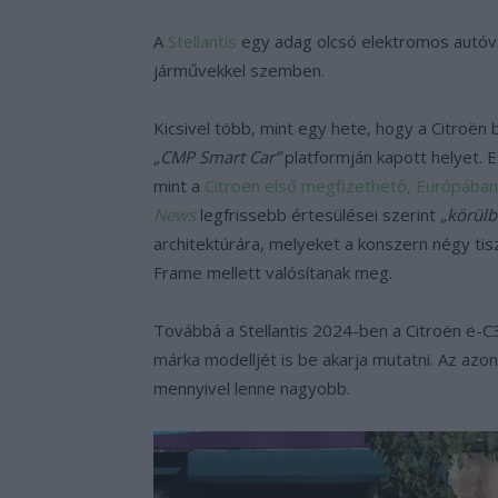
A
Stellantis
egy adag olcsó elektromos autóval
járművekkel szemben.
Kicsivel több, mint egy hete, hogy a Citroën 
„CMP Smart Car”
platformján kapott helyet. E
mint a
Citroën első megfizethető, Európában
News
legfrissebb értesülései szerint
„körülb
architektúrára, melyeket a konszern négy tis
Frame mellett valósítanak meg.
Továbbá a Stellantis 2024-ben a Citroën ë-C3
márka modelljét is be akarja mutatni. Az azo
mennyivel lenne nagyobb.