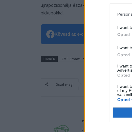
újrapozicionálja észak-amerikai termékcsalád
pickupokkal.
Persona
I want t
Kövesd az e-cars.hu-t a Facebookon is
Opted 
I want t
Opted 
CÍMKÉK
CMP Smart Car
e-mobilitás
Elektrom
I want 
Advertis
Opted 
Oszd meg!
I want t
of my P
was col
Opted 
e-cars.hu
Elektromosan közlekedsz, vagy