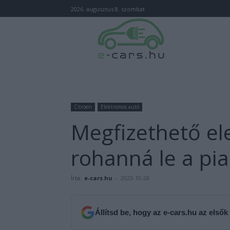
2026. augusztus 8. szombat
Citroen
Elektromos autó
Megfizethető el
rohanná le a pia
Írta:
e-cars.hu
-
2023-10-28
Állítsd be, hogy az e-cars.hu az elsők