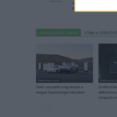
autók világából, vagy foglalko
fenntarthatóság területén? Akk
KAPCSOLÓDÓ CIKKEK
TÖBB A SZERZŐT
Elektromos autó
Elektromos 
Tesla: visszatért a régi árazás a
30 000 dollá
magyar Supercharger-hálózaton
elektromos 
is kapott a 