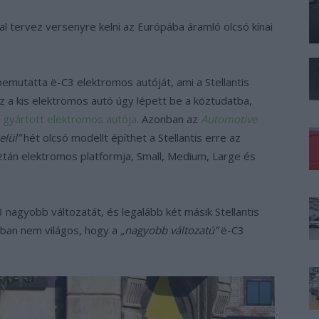
 tervez versenyre kelni az Európába áramló olcsó kínai
bemutatta ë-C3 elektromos autóját, ami a Stellantis
z a kis elektromos autó úgy lépett be a köztudatba,
 gyártott elektromos autója.
Azonban az
Automotive
elül”
hét olcsó modellt építhet a Stellantis erre az
ztán elektromos platformja, Small, Medium, Large és
 nagyobb változatát, és legalább két másik Stellantis
nban nem világos, hogy a
„nagyobb változatú”
ë-C3