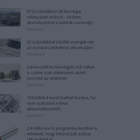
97,6 százalékon áll Norvégia
villanyautó-aránya – közben
átrendeződött a márkák sorrendje
2026-08-07
25 százalékkal sűrűbb energiát rejt
az európai szilárdtest-akkumulátor
2026-08-07
Dánia utolérte Norvégiát: már náluk
is szinte csak elektromos autót
vesznek az emberek
2026-08-07
150 milliárd eurót bukhat Európa, ha
nem szabadul a kínai
akkumulátoroktól
2026-08-07
2,4 millió eurós programba kezdtek a
németek, hogy lekörözzék a kínai
LFP-gyártókat