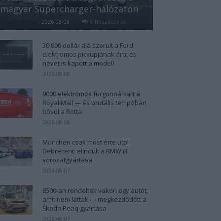
magyar Supercharger-hálózaton
Kovács Kata
-
2026-08-08
0 hozzászólás
30 000 dollár alá szorult a Ford
elektromos pickupjának ára, és
nevet is kapott a modell
2026-08-08
9000 elektromos furgonnál tart a
Royal Mail — és brutális tempóban
bővül a flotta
2026-08-08
München csak most érte utol
Debrecent: elindult a BMW i3
sorozatgyártása
2026-08-07
8500-an rendeltek vakon egy autót,
amit nem láttak — megkezdődött a
Škoda Peaq gyártása
2026-08-07