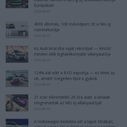
Európában
2026-08-05
4000 állomás, 108 másodperc: itt a Nio új
csererekordja
2026-08-05
Az Audi letarolta saját rekordjait — készül
minden idők leghatékonyabb villanyautója
2026-08-04
124%-kal nőtt a BYD exportja — ez lehet az
ok, amiért Szegeden épül a gyáruk
2026-08-04
21 ezer előrendelés 20 óra alatt: a kínaiak
megrohanták az MG új villanyautóját
2026-08-04
A Volkswagen bedobta azt a lapot Kínában,