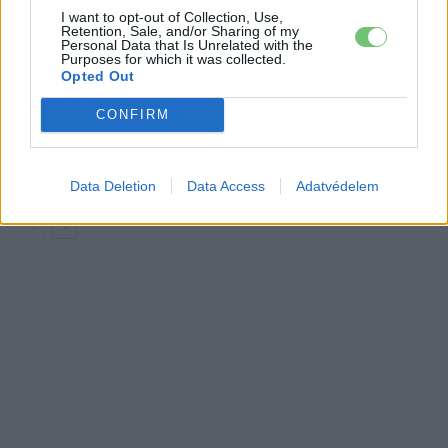
I want to opt-out of Collection, Use,
Retention, Sale, and/or Sharing of my
A Leapmotor átlépte a 100 ezres
Personal Data that Is Unrelated with the
álomhatárt, és lekörözte a Changant
Purposes for which it was collected.
Elektromos
Opted Out
autó
CONFIRM
9 perc töltés, 450 kilométer hatótáv –
ezzel indulhat harcba a Xpeng új
Elektromos
szabadidő-autója Európában
autó
Data Deletion
Data Access
Adatvédelem