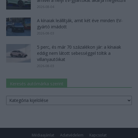
amivel a helyi EV-gyártókat akarja megelőzni
2026-08-04
A kínaiak leállítják, amit két éve minden EV-
gyártó imádott
2026-08-03
5 perc, és már 70 százalékon jár: a kínaiak
eddig nem látott sebességgel töltik a
villanyautóikat
2026-08-03
Keresés autómárka szerint
Keresés
autómárka
szerint
Médiaajánlat
Adatvédelem
Kapcsolat