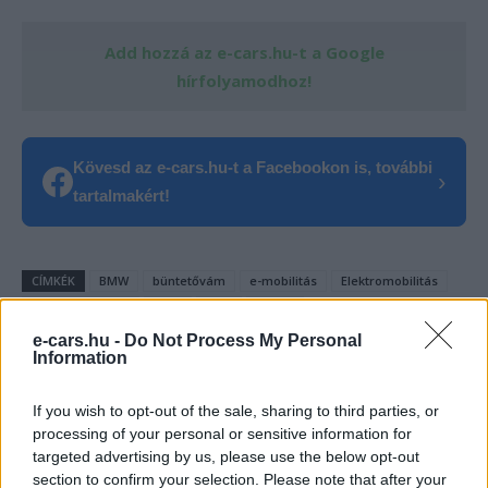
Add hozzá az e-cars.hu-t a Google
hírfolyamodhoz!
Kövesd az e-cars.hu-t a Facebookon is, további
›
tartalmakért!
CÍMKÉK
BMW
büntetővám
e-mobilitás
Elektromobilitás
Elektromos autó
Harc
Kína
Kritika
e-cars.hu -
Do Not Process My Personal
Information
If you wish to opt-out of the sale, sharing to third parties, or
processing of your personal or sensitive information for
targeted advertising by us, please use the below opt-out
section to confirm your selection. Please note that after your