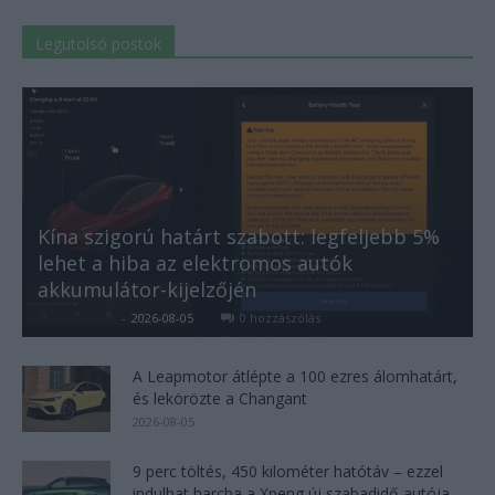
Legutolsó postok
Kína szigorú határt szabott: legfeljebb 5%
lehet a hiba az elektromos autók
akkumulátor-kijelzőjén
Kovács Kata
-
2026-08-05
0 hozzászólás
A Leapmotor átlépte a 100 ezres álomhatárt,
és lekörözte a Changant
2026-08-05
9 perc töltés, 450 kilométer hatótáv – ezzel
indulhat harcba a Xpeng új szabadidő-autója