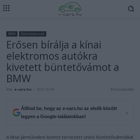
BMW
Elektromos autó
Erősen bírálja a kínai
elektromos autókra
kivetett büntetővámot a
BMW
Írta:
e-cars.hu
-
2023-10-08
8 hozzászólás
Állítsd be, hogy az e-cars.hu az elsők között
›
legyen a Google-találatokban!
A kínai járművekre kivetni tervezett uniós büntetővámokkal