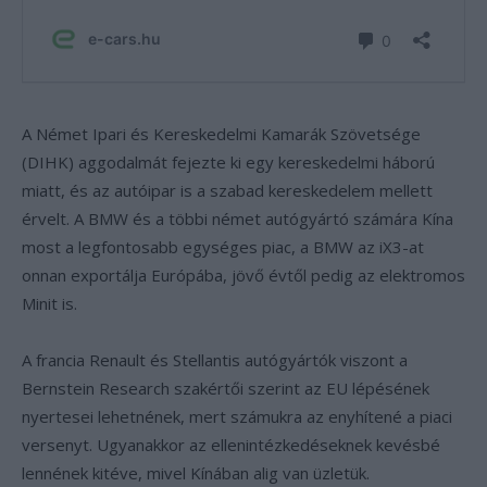
A Német Ipari és Kereskedelmi Kamarák Szövetsége
(DIHK) aggodalmát fejezte ki egy kereskedelmi háború
miatt, és az autóipar is a szabad kereskedelem mellett
érvelt. A BMW és a többi német autógyártó számára Kína
most a legfontosabb egységes piac, a BMW az iX3-at
onnan exportálja Európába, jövő évtől pedig az elektromos
Minit is.
A francia Renault és Stellantis autógyártók viszont a
Bernstein Research szakértői szerint az EU lépésének
nyertesei lehetnének, mert számukra az enyhítené a piaci
versenyt. Ugyanakkor az ellenintézkedéseknek kevésbé
lennének kitéve, mivel Kínában alig van üzletük.