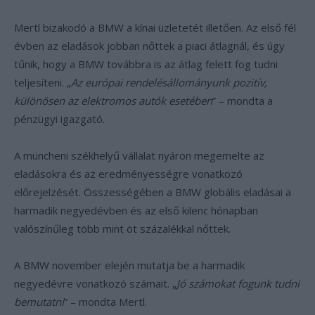
Mertl bizakodó a BMW a kínai üzletetét illetően. Az első fél
évben az eladások jobban nőttek a piaci átlagnál, és úgy
tűnik, hogy a BMW továbbra is az átlag felett fog tudni
teljesíteni. „
Az európai rendelésállományunk pozitív,
különösen az elektromos autók esetében
” – mondta a
pénzügyi igazgató.
A müncheni székhelyű vállalat nyáron megemelte az
eladásokra és az eredményességre vonatkozó
előrejelzését. Összességében a BMW globális eladásai a
harmadik negyedévben és az első kilenc hónapban
valószínűleg több mint öt százalékkal nőttek.
A BMW november elején mutatja be a harmadik
negyedévre vonatkozó számait. „
Jó számokat fogunk tudni
bemutatni
” – mondta Mertl.