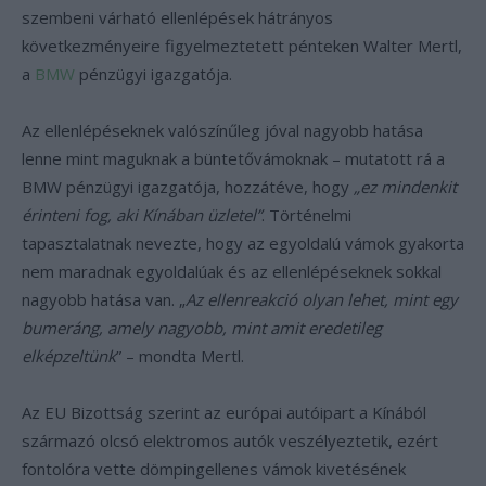
szembeni várható ellenlépések hátrányos
következményeire figyelmeztetett pénteken Walter Mertl,
a
BMW
pénzügyi igazgatója.
Az ellenlépéseknek valószínűleg jóval nagyobb hatása
lenne mint maguknak a büntetővámoknak – mutatott rá a
BMW pénzügyi igazgatója, hozzátéve, hogy
„ez mindenkit
érinteni fog, aki Kínában üzletel”
. Történelmi
tapasztalatnak nevezte, hogy az egyoldalú vámok gyakorta
nem maradnak egyoldalúak és az ellenlépéseknek sokkal
nagyobb hatása van. „
Az ellenreakció olyan lehet, mint egy
bumeráng, amely nagyobb, mint amit eredetileg
elképzeltünk
” – mondta Mertl.
Az EU Bizottság szerint az európai autóipart a Kínából
származó olcsó elektromos autók veszélyeztetik, ezért
fontolóra vette dömpingellenes vámok kivetésének