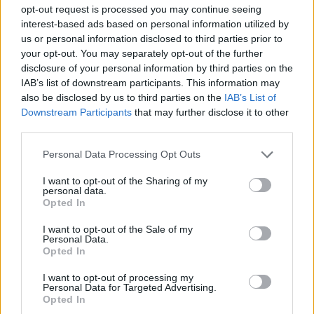
opt-out request is processed you may continue seeing
interest-based ads based on personal information utilized by
us or personal information disclosed to third parties prior to
your opt-out. You may separately opt-out of the further
disclosure of your personal information by third parties on the
IAB’s list of downstream participants. This information may
also be disclosed by us to third parties on the
IAB’s List of
e-cars.hu
Downstream Participants
that may further disclose it to other
Elektromosan közlekedsz, vagy a váltáson töprengsz?
third parties.
Érdekelnek a legfrissebb hírek az e-autók világából, vagy
foglalkoztatnak a legújabb fejlesztések az elektromosság és a
Personal Data Processing Opt Outs
fenntarthatóság területén? Akkor jó helyen jársz!
I want to opt-out of the Sharing of my
personal data.
Opted In
I want to opt-out of the Sale of my
KAPCSOLÓDÓ CIKKEK
TÖBB A SZERZŐTŐL
Personal Data.
Opted In
Kína szigorú határt szabott: legfeljebb
I want to opt-out of processing my
5% lehet a hiba az elektromos autók
Personal Data for Targeted Advertising.
Elektromos
Opted In
akkumulátor-kijelzőjén
autó