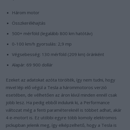
Három motor
Összkerékhajtás
500+ mérföld (legalább 800 km hatótáv)
0-100 km/h gyorsulás: 2,9 mp
Végsebesség: 130 mérföld (209 km) óránként
Alapár: 69 900 dollár
Ezeket az adatokat azóta törölték, így nem tudni, hogy
mivel lép elő végül a Tesla a hárommotoros verzió
esetében, de vélhetően az áron kívül minden ennél csak
jobb lesz. Ha pedig ebből indulunk ki, a Performance
változat még a fenti paramétereknél is többet adhat, akár
4 e-motort is. Ez utóbbi egyre több komoly elektromos
pickupban jelenik meg, így elképzelhető, hogy a Tesla is