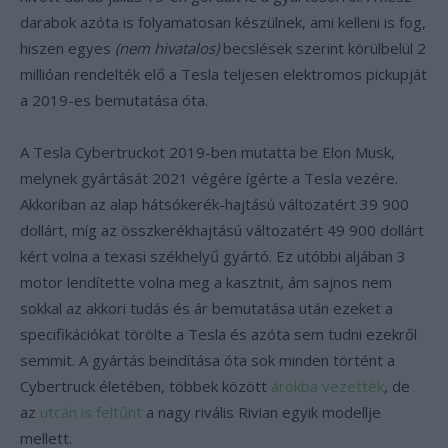
darabok azóta is folyamatosan készülnek, ami kelleni is fog,
hiszen egyes
(nem hivatalos)
becslések szerint körülbelül 2
millióan rendelték elő a Tesla teljesen elektromos pickupját
a 2019-es bemutatása óta.
A Tesla Cybertruckot 2019-ben mutatta be Elon Musk,
melynek gyártását 2021 végére ígérte a Tesla vezére.
Akkoriban az alap hátsókerék-hajtású változatért 39 900
dollárt, míg az összkerékhajtású változatért 49 900 dollárt
kért volna a texasi székhelyű gyártó. Ez utóbbi aljában 3
motor lendítette volna meg a kasztnit, ám sajnos nem
sokkal az akkori tudás és ár bemutatása után ezeket a
specifikációkat törölte a Tesla és azóta sem tudni ezekről
semmit. A gyártás beindítása óta sok minden történt a
Cybertruck életében, többek között
árokba vezették
, de
az
utcán is feltűnt
a nagy rivális Rivian egyik modellje
mellett.