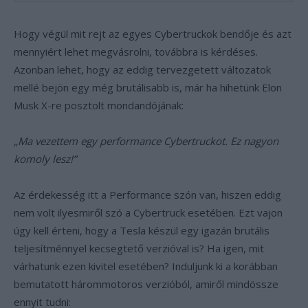
Hogy végül mit rejt az egyes Cybertruckok bendője és azt
mennyiért lehet megvásrolni, továbbra is kérdéses.
Azonban lehet, hogy az eddig tervezgetett változatok
mellé bejön egy még brutálisabb is, már ha hihetünk Elon
Musk X-re posztolt mondandójának:
„Ma vezettem egy performance Cybertruckot. Ez nagyon
komoly lesz!”
Az érdekesség itt a Performance szón van, hiszen eddig
nem volt ilyesmiről szó a Cybertruck esetében. Ezt vajon
úgy kell érteni, hogy a Tesla készül egy igazán brutális
teljesítménnyel kecsegtető verzióval is? Ha igen, mit
várhatunk ezen kivitel esetében? Induljunk ki a korábban
bemutatott hárommotoros verzióból, amiről mindössze
ennyit tudni: