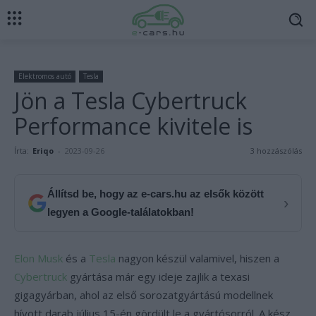
Elektromos autó
Tesla
Jön a Tesla Cybertruck
Performance kivitele is
Írta:
Eriqo
-
2023-09-26
3 hozzászólás
Állítsd be, hogy az e-cars.hu az elsők között
›
legyen a Google-találatokban!
Elon Musk
és a
Tesla
nagyon készül valamivel, hiszen a
Cybertruck
gyártása már egy ideje zajlik a texasi
gigagyárban, ahol az első sorozatgyártású modellnek
hívott darab július 15-én gördült le a gyártósorról. A kész