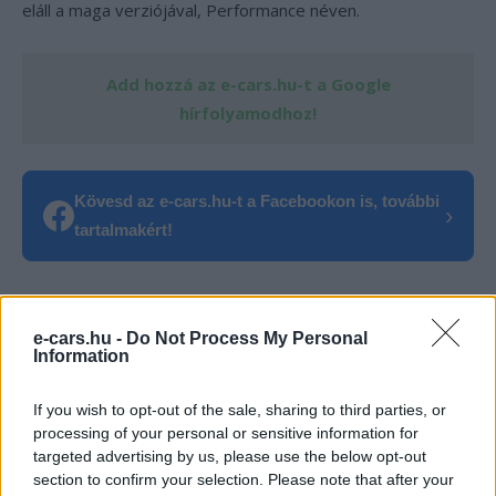
eláll a maga verziójával, Performance néven.
Add hozzá az e-cars.hu-t a Google
hírfolyamodhoz!
Kövesd az e-cars.hu-t a Facebookon is, további
›
tartalmakért!
CÍMKÉK
e-mobilitás
Elektromobilitás
Elektromos autó
e-cars.hu -
Do Not Process My Personal
Gyártás
Performance
Tesla
Tesla Cybertruck
Information
If you wish to opt-out of the sale, sharing to third parties, or
processing of your personal or sensitive information for
targeted advertising by us, please use the below opt-out
section to confirm your selection. Please note that after your