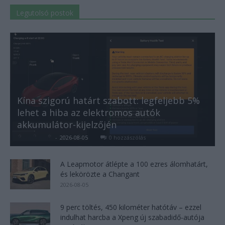
Legutolsó postok
Kína szigorú határt szabott: legfeljebb 5%
lehet a hiba az elektromos autók
akkumulátor-kijelzőjén
Kovács Kata
-
2026-08-05
0 hozzászólás
A Leapmotor átlépte a 100 ezres álomhatárt,
és lekörözte a Changant
2026-08-05
9 perc töltés, 450 kilométer hatótáv – ezzel
indulhat harcba a Xpeng új szabadidő-autója