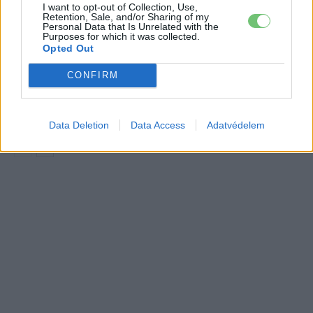
I want to opt-out of Collection, Use,
A Leapmotor átlépte a 100 ezres
Retention, Sale, and/or Sharing of my
Personal Data that Is Unrelated with the
álomhatárt, és lekörözte a Changant
Purposes for which it was collected.
Elektromos
Opted Out
autó
CONFIRM
9 perc töltés, 450 kilométer hatótáv –
ezzel indulhat harcba a Xpeng új
Elektromos
szabadidő-autója Európában
autó
Data Deletion
Data Access
Adatvédelem