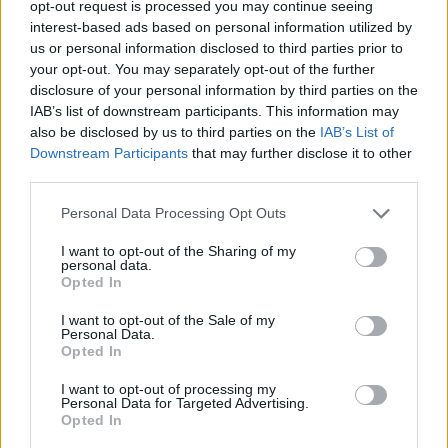
opt-out request is processed you may continue seeing
interest-based ads based on personal information utilized by
us or personal information disclosed to third parties prior to
your opt-out. You may separately opt-out of the further
disclosure of your personal information by third parties on the
IAB’s list of downstream participants. This information may
also be disclosed by us to third parties on the
IAB’s List of
Downstream Participants
that may further disclose it to other
third parties.
Eriqo
Főállásban Informatikus kocka, de lelkében elkötelezett gamer,
Personal Data Processing Opt Outs
kütyü és immár e-autó rajongó!
I want to opt-out of the Sharing of my
personal data.
Opted In
KAPCSOLÓDÓ CIKKEK
TÖBB A SZERZŐTŐL
I want to opt-out of the Sale of my
Personal Data.
Opted In
Kína szigorú határt szabott: legfeljebb
I want to opt-out of processing my
5% lehet a hiba az elektromos autók
Personal Data for Targeted Advertising.
Elektromos
akkumulátor-kijelzőjén
Opted In
autó