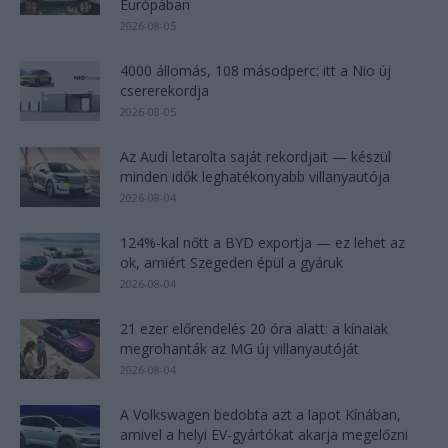
Európában
2026-08-05
4000 állomás, 108 másodperc: itt a Nio új
csererekordja
2026-08-05
Az Audi letarolta saját rekordjait — készül
minden idők leghatékonyabb villanyautója
2026-08-04
124%-kal nőtt a BYD exportja — ez lehet az
ok, amiért Szegeden épül a gyáruk
2026-08-04
21 ezer előrendelés 20 óra alatt: a kínaiak
megrohanták az MG új villanyautóját
2026-08-04
A Volkswagen bedobta azt a lapot Kínában,
amivel a helyi EV-gyártókat akarja megelőzni