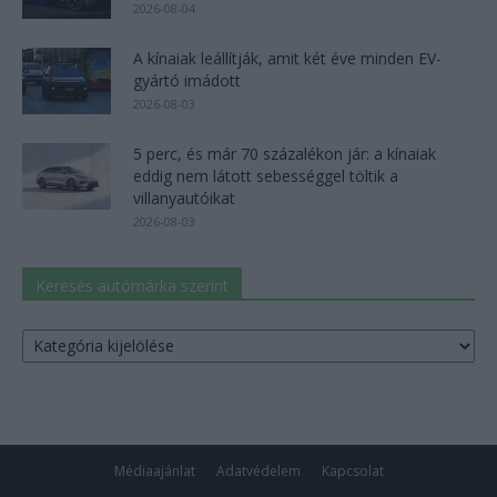
2026-08-04
A kínaiak leállítják, amit két éve minden EV-
gyártó imádott
2026-08-03
5 perc, és már 70 százalékon jár: a kínaiak
eddig nem látott sebességgel töltik a
villanyautóikat
2026-08-03
Keresés autómárka szerint
Keresés
autómárka
szerint
Médiaajánlat
Adatvédelem
Kapcsolat