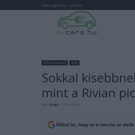
2026. augusztus 7. péntek
Elektromos autó
Tesla
Sokkal kisebbnek
mint a Rivian pi
Írta:
Eriqo
-
2023-08-09
Állítsd be, hogy az e-cars.hu az elsők