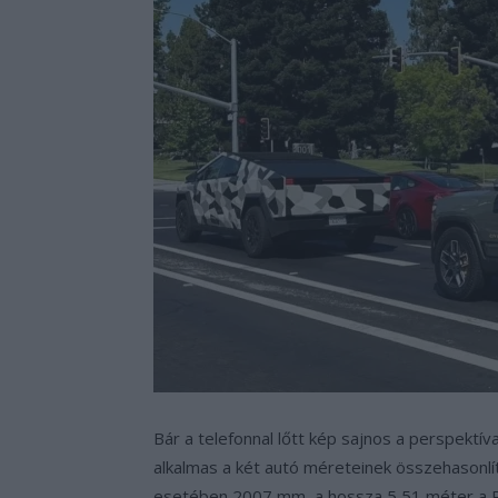
Bár a telefonnal lőtt kép sajnos a perspektí
alkalmas a két autó méreteinek összehasonl
esetében 2007 mm, a hossza 5,51 méter a Ri