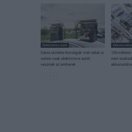
Elektromos autó
Akkumuláto
Dánia utolérte Norvégiát: már náluk is
150 milliárd
szinte csak elektromos autót
nem szabadu
vesznek az emberek
akkumulátor