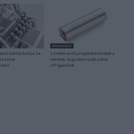
r
Akkumulátor
 eurót bukhat Európa, ha
2,4 millió eurós programba kezdtek a
l a kínai
németek, hogy lekörözzék a kínai
októl
LFP-gyártókat