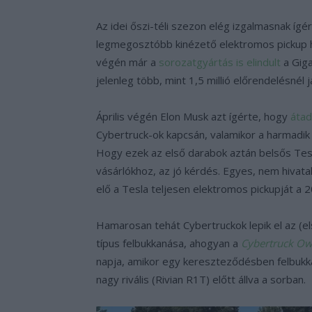
Az idei őszi-téli szezon elég izgalmasnak ígé
legmegosztóbb kinézető elektromos pickup
végén már a
sorozatgyártás is elindult
a Giga
jelenleg több, mint 1,5 millió előrendelésnél j
Április végén Elon Musk azt ígérte, hogy
átad
Cybertruck-ok kapcsán, valamikor a harmadik
Hogy ezek az első darabok aztán belsős Tesl
vásárlókhoz, az jó kérdés. Egyes, nem hivatal
elő a Tesla teljesen elektromos pickupját a
Hamarosan tehát Cybertruckok lepik el az (el
típus felbukkanása, ahogyan a
Cybertruck Ow
napja, amikor egy kereszteződésben felbukkan
nagy rivális (Rivian R1T) előtt állva a sorban.