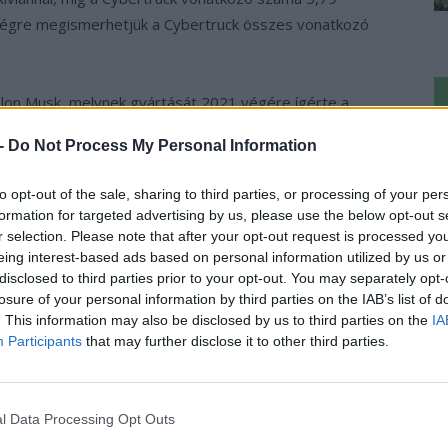
n végre megismerhetjük a Cybertruck összes vonatkozó
lon Musk, melynek gyártását 2021 végére ígérte a
ajtású változatért 39 900 dollárt, míg az
Ke
 -
Do Not Process My Personal Information
a
kért volna a texasi székhelyű gyártó. Mára sajnos már
sz
yártás indítását többször is elhalasztották és a
to opt-out of the sale, sharing to third parties, or processing of your per
olították a cég hivatalos weboldaláról, így nem tudni, mit
formation for targeted advertising by us, please use the below opt-out s
mos pickupja, ha végre piacra kerül.
r selection. Please note that after your opt-out request is processed y
eing interest-based ads based on personal information utilized by us or
disclosed to third parties prior to your opt-out. You may separately opt-
.hu-t a Google hírfolyamodhoz!
losure of your personal information by third parties on the IAB’s list of
. This information may also be disclosed by us to third parties on the
IA
Participants
that may further disclose it to other third parties.
›
, további tartalmakért!
l Data Processing Opt Outs