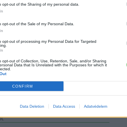
o opt-out of the Sharing of my personal data.
mos autó
Elon Musk
Gyártás
Rivian
Tesla
In
o opt-out of the Sale of my Personal Data.
In
to opt-out of processing my Personal Data for Targeted
ing.
In
o opt-out of Collection, Use, Retention, Sale, and/or Sharing
ersonal Data that Is Unrelated with the Purposes for which it
lected.
Out
, de lelkében elkötelezett gamer, kütyü és immár e-autó rajongó!
CONFIRM
Data Deletion
Data Access
Adatvédelem
ŐL