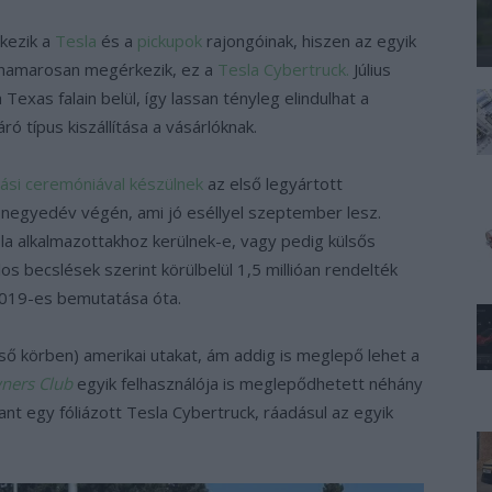
rkezik a
Tesla
és a
pickupok
rajongóinak, hiszen az egyik
 hamarosan megérkezik, ez a
Tesla Cybertruck.
Július
 Texas falain belül, így lassan tényleg elindulhat a
áró típus kiszállítása a vásárlóknak.
ási ceremóniával készülnek
az első legyártott
 negyedév végén, ami jó eséllyel szeptember lesz.
a alkalmazottakhoz kerülnek-e, vagy pedig külsős
os becslések szerint körülbelül 1,5 millióan rendelték
 2019-es bemutatása óta.
ső körben) amerikai utakat, ám addig is meglepő lehet a
ners Club
egyik felhasználója is meglepődhetett néhány
t egy fóliázott Tesla Cybertruck, ráadásul az egyik