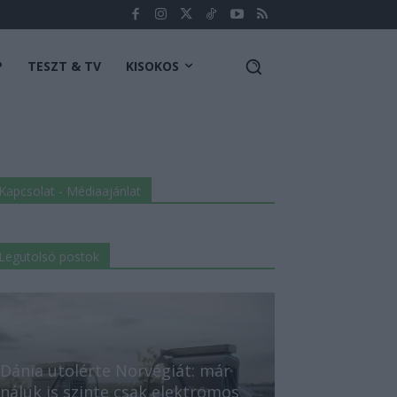
P
TESZT & TV
KISOKOS
Kapcsolat - Médiaajánlat
Legutolsó postok
Dánia utolérte Norvégiát: már
náluk is szinte csak elektromos