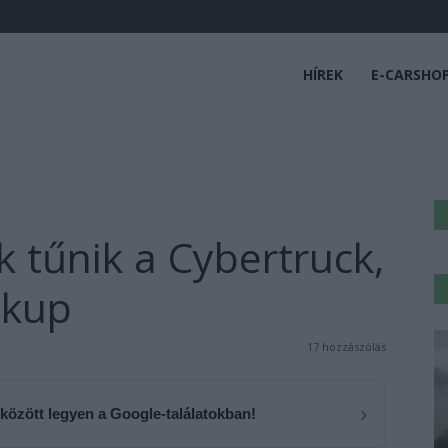
HÍREK
E-CARSHO
 tűnik a Cybertruck,
ckup
17 hozzászólás
›
 között legyen a Google-találatokban!