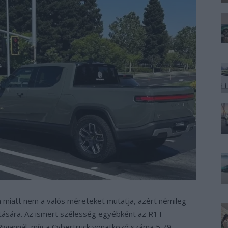
va miatt nem a valós méreteket mutatja, azért némileg
ítására. Az ismert szélesség egyébként az R1T
viannál, míg a Cybertruck vonatkozó száma 5,79