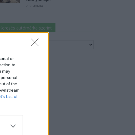
2026-08-04
Keresés autómárka szerint
resés
utómárka
erint
sonal or
ection to
ou may
 personal
out of the
 downstream
B’s List of