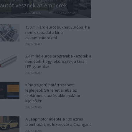
autót vesznek az emberek
Kovács Kata
-
2026-08-07
0 hozzászólás
150 milliárd eurót bukhat Európa, ha
nem szabadul a kínai
akkumulátoroktól
2026-08-07
2,4 millió eurós programba kezdtek a
németek, hogy lekörözzék a kínai
LFP-gyártókat
2026-08-07
Kína szigorú határt szabott:
legfeljebb 5% lehet a hiba az
elektromos autók akkumulátor-
kijelzőjén
2026-08-05
A Leapmotor átlépte a 100 ezres
álomhatárt, és lekörözte a Changant
2026-08-05