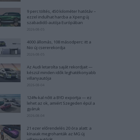
9 perc töltés, 450 kilométer hatótáv –
ezzel indulhat harcba a Xpeng új
szabadidő-autója Európában
2026-08-05
4000 állomás, 108 másodperc: itt a
Nio új csererekordja
2026-08-05
Az Audi letarolta saját rekordjait —
készül minden idők leghatékonyabb
villanyautója
2026-08-04
124%-kal nőtt a BYD exportja — ez
lehet az ok, amiért Szegeden épül a
gyáruk
2026-08-04
21 ezer előrendelés 20 óra alatt: a
kínaiak megrohanták az MG új
villanyautóját