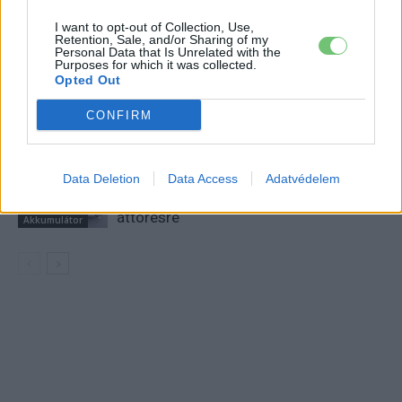
Amíg Európa áramhiánytól tart, Texas
bevetett egy 500 MWh-s Tesla
I want to opt-out of Collection, Use,
Elektromos
Retention, Sale, and/or Sharing of my
energiatárolót
autó
Personal Data that Is Unrelated with the
Purposes for which it was collected.
Opted Out
A Volkswagen csendben kínai
technológiára építi az elektromos
CONFIRM
Elektromos
jövőjét
autó
A BYD hat szabadalommal készül a
Data Deletion
Data Access
Adatvédelem
2027-es szilárdtest-akkumulátor-
áttörésre
Akkumulátor