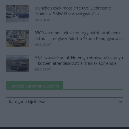
München csak most érte utol Debrecent:
elindult a BMW i3 sorozatgyártása
2026-08-07
8500-an rendeltek vakon egy autót, amit nem
láttak — megkezdődött a Škoda Peaq gyártása
2026-08-07
97,6 százalékon áll Norvégia villanyautó-aránya
– közben átrendeződött a márkák sorrendje
2026-08-07
Keresés autómárka szerint
Keresés
autómárka
szerint