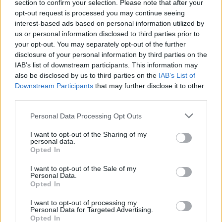
section to confirm your selection. Please note that after your
opt-out request is processed you may continue seeing
interest-based ads based on personal information utilized by
us or personal information disclosed to third parties prior to
your opt-out. You may separately opt-out of the further
disclosure of your personal information by third parties on the
IAB’s list of downstream participants. This information may
also be disclosed by us to third parties on the
IAB’s List of
Downstream Participants
that may further disclose it to other
third parties.
e-cars.hu
Personal Data Processing Opt Outs
Elektromosan közlekedsz, vagy a váltáson töprengsz?
Érdekelnek a legfrissebb hírek az e-autók világából, vagy
I want to opt-out of the Sharing of my
personal data.
foglalkoztatnak a legújabb fejlesztések az elektromosság és a
Opted In
fenntarthatóság területén? Akkor jó helyen jársz!
I want to opt-out of the Sale of my
Personal Data.
Opted In
KAPCSOLÓDÓ CIKKEK
TÖBB A SZERZŐTŐL
I want to opt-out of processing my
Personal Data for Targeted Advertising.
Opted In