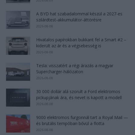
2026-08-09
A BYD hat szabadalommal készül a 2027-es
szilárdtest-akkumulátor-áttörésre
2026-08-08
Hivatalos papírokban bukkant fel a Smart #2 –
kiderült az ár és a végsebesség is
2026-08-08
Tesla: visszatért a régi árazás a magyar
Supercharger-hálózaton
2026-08-08
30 000 dollár alá szorult a Ford elektromos
pickupjának ára, és nevet is kapott a modell
2026-08-08
9000 elektromos furgonnál tart a Royal Mail —
és brutális tempóban bővül a flotta
2026-08-08