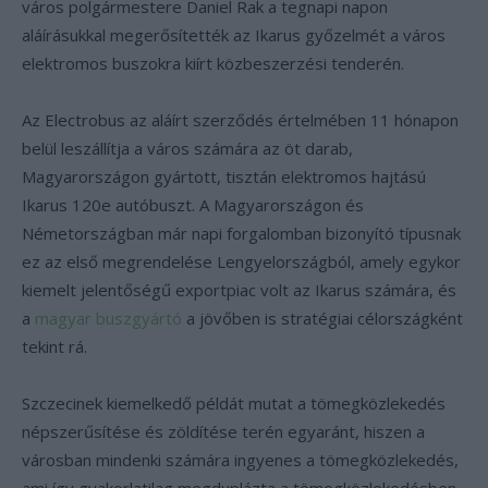
város polgármestere Daniel Rak a tegnapi napon
aláírásukkal megerősítették az Ikarus győzelmét a város
elektromos buszokra kiírt közbeszerzési tenderén.
Az Electrobus az aláírt szerződés értelmében 11 hónapon
belül leszállítja a város számára az öt darab,
Magyarországon gyártott, tisztán elektromos hajtású
Ikarus 120e autóbuszt. A Magyarországon és
Németországban már napi forgalomban bizonyító típusnak
ez az első megrendelése Lengyelországból, amely egykor
kiemelt jelentőségű exportpiac volt az Ikarus számára, és
a
magyar buszgyártó
a jövőben is stratégiai célországként
tekint rá.
Szczecinek kiemelkedő példát mutat a tömegközlekedés
népszerűsítése és zöldítése terén egyaránt, hiszen a
városban mindenki számára ingyenes a tömegközlekedés,