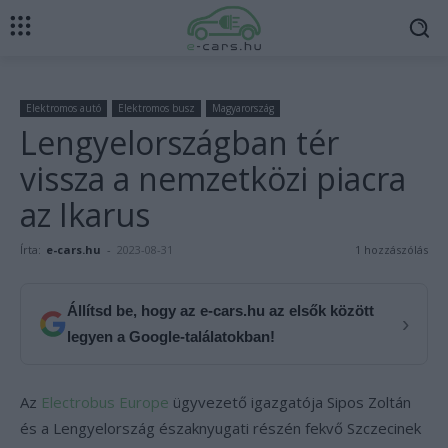
Elektromos autó
Elektromos busz
Magyarország
Lengyelországban tér
vissza a nemzetközi piacra
az Ikarus
Írta:
e-cars.hu
-
2023-08-31
1 hozzászólás
Állítsd be, hogy az e-cars.hu az elsők között
›
legyen a Google-találatokban!
Az
Electrobus Europe
ügyvezető igazgatója Sipos Zoltán
és a Lengyelország északnyugati részén fekvő Szczecinek