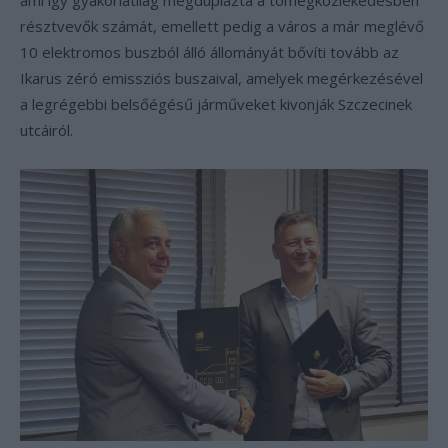
ami így gyakorlatilag megduplázta a tömegközlekedésben
résztvevők számát, emellett pedig a város a már meglévő
10 elektromos buszból álló állományát bővíti tovább az
Ikarus zéró emissziós buszaival, amelyek megérkezésével
a legrégebbi belsőégésű járműveket kivonják Szczecinek
utcáiról.