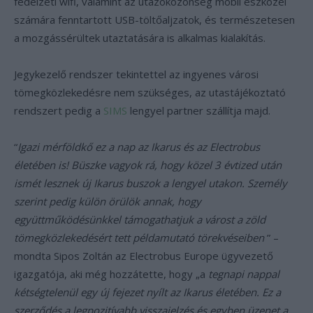
fedélzeti wifi, valamint az utazóközönség mobil eszközei
számára fenntartott USB-töltőaljzatok, és természetesen
a mozgássérültek utaztatására is alkalmas kialakítás.
Jegykezelő rendszer tekintettel az ingyenes városi
tömegközlekedésre nem szükséges, az utastájékoztató
rendszert pedig a
SIMS
lengyel partner szállítja majd.
“
Igazi mérföldkő ez a nap az Ikarus és az Electrobus
életében is! Büszke vagyok rá, hogy közel 3 évtized után
ismét lesznek új Ikarus buszok a lengyel utakon. Személy
szerint pedig külön örülök annak, hogy
együttműködésünkkel támogathatjuk a várost a zöld
tömegközlekedésért tett példamutató törekvéseiben
” –
mondta Sipos Zoltán az Electrobus Europe ügyvezető
igazgatója, aki még hozzátette, hogy „a
tegnapi nappal
kétségtelenül egy új fejezet nyílt az Ikarus életében. Ez a
szerződés a legpozitívabb visszajelzés és egyben üzenet a