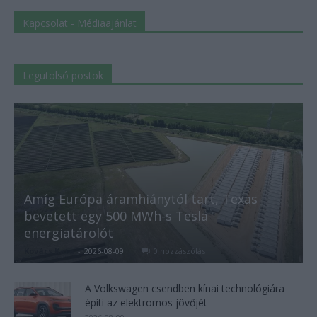
Kapcsolat - Médiaajánlat
Legutolsó postok
Amíg Európa áramhiánytól tart, Texas
bevetett egy 500 MWh-s Tesla
energiatárolót
Kovács Kata
-
2026-08-09
0 hozzászólás
A Volkswagen csendben kínai technológiára
építi az elektromos jövőjét