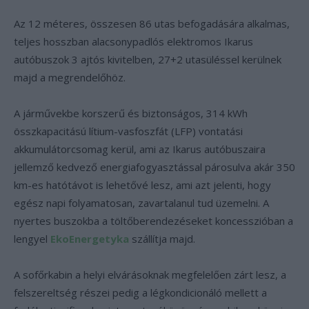
Az 12 méteres, összesen 86 utas befogadására alkalmas,
teljes hosszban alacsonypadlós elektromos Ikarus
autóbuszok 3 ajtós kivitelben, 27+2 utasüléssel kerülnek
majd a megrendelőhöz.
A járművekbe korszerű és biztonságos, 314 kWh
összkapacitású lítium-vasfoszfát (LFP) vontatási
akkumulátorcsomag kerül, ami az Ikarus autóbuszaira
jellemző kedvező energiafogyasztással párosulva akár 350
km-es hatótávot is lehetővé lesz, ami azt jelenti, hogy
egész napi folyamatosan, zavartalanul tud üzemelni. A
nyertes buszokba a töltőberendezéseket koncesszióban a
lengyel
EkoEnergetyka
szállítja majd.
A sofőrkabin a helyi elvárásoknak megfelelően zárt lesz, a
felszereltség részei pedig a légkondicionáló mellett a