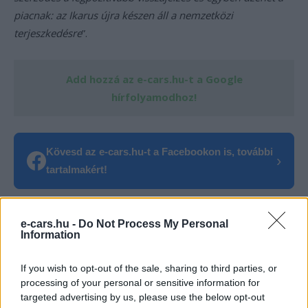
piacnak: az Ikarus újra készen áll a nemzetközi
terjeszkedésre
”.
Add hozzá az e-cars.hu-t a Google
hírfolyamodhoz!
Kövesd az e-cars.hu-t a Facebookon is, további
›
tartalmakért!
CÍMKÉK
e-cars.hu -
e-mobilitás
Do Not Process My Personal
Elektromobilitás
Elektromos autó
Information
Ikarus
Ikarus 120e
Lengyelország
Magyarország
If you wish to opt-out of the sale, sharing to third parties, or
processing of your personal or sensitive information for
targeted advertising by us, please use the below opt-out