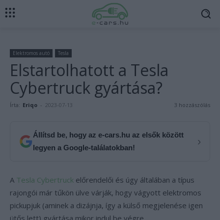
Elektromos autó
Tesla
Elstartolhatott a Tesla
Cybertruck gyártása?
Írta:
Eriqo
-
2023-07-13
3 hozzászólás
Állítsd be, hogy az e-cars.hu az elsők között
›
legyen a Google-találatokban!
A
Tesla Cybertruck
előrendelői és úgy általában a típus
rajongói már tűkön ülve várják, hogy vágyott elektromos
pickupjuk (aminek a dizájnja, így a külső megjelenése igen
ütős lett) gyártása mikor indul be végre.