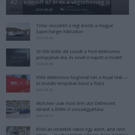
#2 – kiderült az ár és a végsebesség is
Kovács Kata
-
2026-08-08
0 hozzászólás
Tesla: visszatért a régi árazás a magyar
Supercharger-hálózaton
2026-08-08
30 000 dollár alá szorult a Ford elektromos
pickupjának ára, és nevet is kapott a modell
2026-08-08
9000 elektromos furgonnál tart a Royal Mail —
és brutális tempóban bővül a flotta
2026-08-08
München csak most érte utol Debrecent:
elindult a BMW i3 sorozatgyártása
2026-08-07
8500-an rendeltek vakon egy autót, amit nem