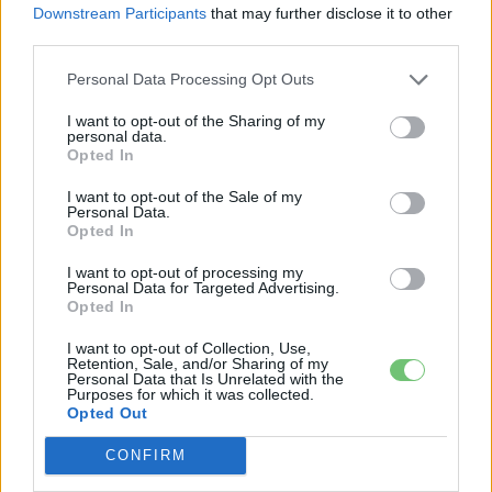
Downstream Participants
that may further disclose it to other
third parties.
CÍMKÉK
e-mobilitás
Elektromobilitás
Elektromos autó
Gyártás
Tesla
Tesla Cybertruck
Personal Data Processing Opt Outs
I want to opt-out of the Sharing of my
personal data.
Opted In
I want to opt-out of the Sale of my
Personal Data.
Opted In
I want to opt-out of processing my
Personal Data for Targeted Advertising.
Opted In
I want to opt-out of Collection, Use,
Retention, Sale, and/or Sharing of my
Personal Data that Is Unrelated with the
Purposes for which it was collected.
Opted Out
Eriqo
Főállásban Informatikus kocka, de lelkében elkötelezett gamer,
CONFIRM
kütyü és immár e-autó rajongó!