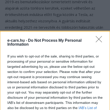
2019-es bemutatkozáskor ismertetett ismérvek és
alapárak azóta törlésre kerültek, ezeket vélhetően az
értékesítések indulása előtt fogja közölni a Tesla, az
aktuális helyzethez viszonyítva. A gyártás indítását
eredetileg 2021-re tervezték és többszöri halasztás után
most idén ősszel indulhatnak be a gyártósorok
nagyüzemben. Jelenleg közel 1,5 millió ember van
e-cars.hu -
Do Not Process My Personal
Information
regisztrálva a Tesla rendszerében, mint előrendelő, szóval
lesz mit ledolgozni a Giga Texas gyártósorainak.
If you wish to opt-out of the sale, sharing to third parties, or
processing of your personal or sensitive information for
targeted advertising by us, please use the below opt-out
Add hozzá az e-cars.hu-t a Google
section to confirm your selection. Please note that after your
hírfolyamodhoz!
opt-out request is processed you may continue seeing
interest-based ads based on personal information utilized by
us or personal information disclosed to third parties prior to
your opt-out. You may separately opt-out of the further
Kövesd az e-cars.hu-t a Facebookon is, további
›
disclosure of your personal information by third parties on the
tartalmakért!
IAB’s list of downstream participants. This information may
also be disclosed by us to third parties on the
IAB’s List of