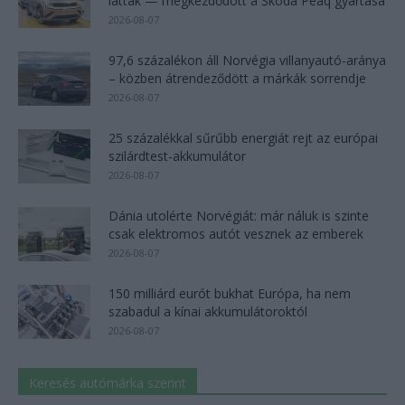
láttak — megkezdődött a Škoda Peaq gyártása
2026-08-07
97,6 százalékon áll Norvégia villanyautó-aránya
– közben átrendeződött a márkák sorrendje
2026-08-07
25 százalékkal sűrűbb energiát rejt az európai
szilárdtest-akkumulátor
2026-08-07
Dánia utolérte Norvégiát: már náluk is szinte
csak elektromos autót vesznek az emberek
2026-08-07
150 milliárd eurót bukhat Európa, ha nem
szabadul a kínai akkumulátoroktól
2026-08-07
Keresés autómárka szerint