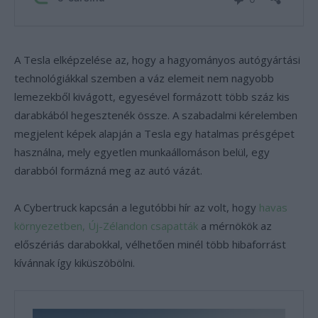
A Tesla elképzelése az, hogy a hagyományos autógyártási
technológiákkal szemben a váz elemeit nem nagyobb
lemezekből kivágott, egyesével formázott több száz kis
darabkából hegesztenék össze. A szabadalmi kérelemben
megjelent képek alapján a Tesla egy hatalmas présgépet
használna, mely egyetlen munkaállomáson belül, egy
darabból formázná meg az autó vázát.
A Cybertruck kapcsán a legutóbbi hír az volt, hogy
havas
környezetben, Új-Zélandon csapatták
a mérnökök az
előszériás darabokkal, vélhetően minél több hibaforrást
kívánnak így kiküszöbölni.