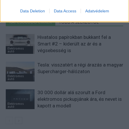
Data Deletion
Data Access
Adatvédelem
KAPCSOLÓDÓ CIKKEK
TÖBB A SZERZŐTŐL
Hivatalos papírokban bukkant fel a
Smart #2 – kiderült az ár és a
Elektromos
végsebesség is
autó
Tesla: visszatért a régi árazás a magyar
Supercharger-hálózaton
Elektromos
autó
30 000 dollár alá szorult a Ford
elektromos pickupjának ára, és nevet is
Elektromos
kapott a modell
autó