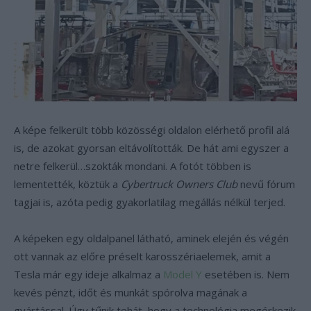
A képe felkerült több közösségi oldalon elérhető profil alá
is, de azokat gyorsan eltávolították. De hát ami egyszer a
netre felkerül…szokták mondani. A fotót többen is
lementették, köztük a
Cybertruck Owners Club
nevű fórum
tagjai is, azóta pedig gyakorlatilag megállás nélkül terjed.
A képeken egy oldalpanel látható, aminek elején és végén
ott vannak az előre préselt karosszériaelemek, amit a
Tesla már egy ideje alkalmaz a
Model Y
esetében is. Nem
kevés pénzt, időt és munkát spórolva magának a
gyártással. Úgy tűnik tehát, hogy a technológia megérkezik