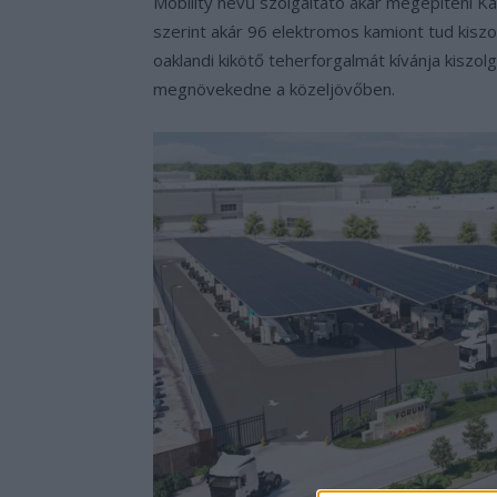
Mobility nevű szolgáltató akar megépíteni Kal
szerint akár 96 elektromos kamiont tud kiszol
oaklandi kikötő teherforgalmát kívánja kisz
megnövekedne a közeljövőben.