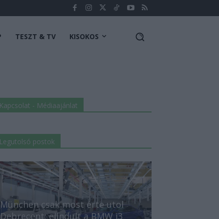
P
TESZT & TV
KISOKOS
Kapcsolat - Médiaajánlat
Legutolsó postok
München csak most érte utol
Debrecent: elindult a BMW i3