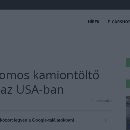
HÍREK
E-CARSHO
tromos kamiontöltő
 az USA-ban
0 hozzászólás
›
 között legyen a Google-találatokban!