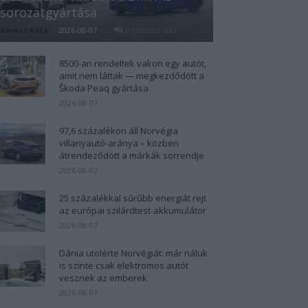
sorozatgyártása
Kovács Kata
-
2026-08-07
0 hozzászólás
8500-an rendeltek vakon egy autót,
amit nem láttak — megkezdődött a
Škoda Peaq gyártása
2026-08-07
97,6 százalékon áll Norvégia
villanyautó-aránya – közben
átrendeződött a márkák sorrendje
2026-08-07
25 százalékkal sűrűbb energiát rejt
az európai szilárdtest-akkumulátor
2026-08-07
Dánia utolérte Norvégiát: már náluk
is szinte csak elektromos autót
vesznek az emberek
2026-08-07