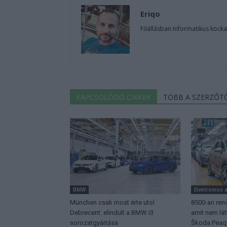
Eriqo
Főállásban Informatikus kocka
KAPCSOLÓDÓ CIKKEK
TÖBB A SZERZŐT
BMW
Elektromos 
München csak most érte utol
8500-an rend
Debrecent: elindult a BMW i3
amit nem lá
sorozatgyártása
Škoda Peaq