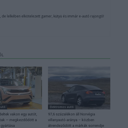
, de lelkében elkötelezett gamer, kütyü és immár e-autó rajongó!
ŐL
autó
Elektromos autó
eltek vakon egy autót,
97,6 százalékon áll Norvégia
ttak — megkezdődött a
villanyautó-aránya – közben
 gyártása
átrendeződött a márkák sorrendje