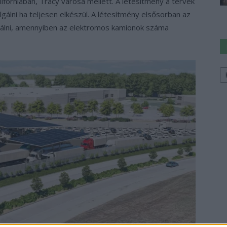
iforniában, Tracy városa mellett. A létesítmény a tervek
gálni ha teljesen elkészül. A létesítmény elsősorban az
olgálni, amennyiben az elektromos kamionok száma
Ke
a
sz