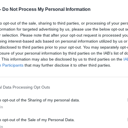
 -
Do Not Process My Personal Information
Mobility, hogy jóváhagyást kapott az igényelt 4,5 millió
to opt-out of the sale, sharing to third parties, or processing of your per
4,4 hektáros alapterületen készül el. A megépítendő
formation for targeted advertising by us, please use the below opt-out s
 hiszen a Forum Mobility egy teljes hálózat
r selection. Please note that after your opt-out request is processed y
szinte biztos lesz ezekre a töltőállomásokra, hiszen az
eing interest-based ads based on personal information utilized by us or
sources Board
a közelmúltban jóváhagyta azokat a
disclosed to third parties prior to your opt-out. You may separately opt-
losure of your personal information by third parties on the IAB’s list of
a állam összes közúti áruszállítójának (nagyjából 33 000
. This information may also be disclosed by us to third parties on the
IA
nie. Matt LeDucq, a Forum Mobility vezérigazgatója és
Participants
that may further disclose it to other third parties.
 nehéz tehergépjárművek számára, hogy azok
l Data Processing Opt Outs
rtnerségünk az EBCE-vel segíti a Forumot abban, hogy
osok, üzemeltetők, fuvarozók és flották számára.
A
o opt-out of the Sharing of my personal data.
l, amelyek nulla kibocsátású teherautókat írnak elő, a
In
körű hozzáférést biztosítson a töltési infrastruktúrához
o opt-out of the Sale of my Personal Data.
In