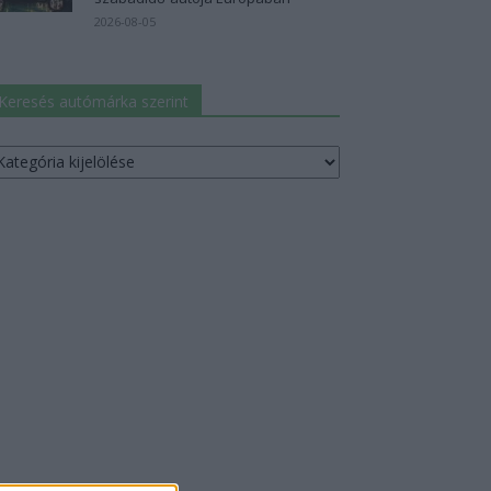
2026-08-05
Keresés autómárka szerint
resés
utómárka
erint