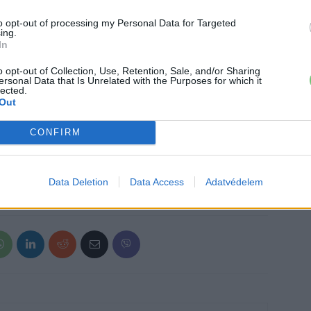
s, további infók nem ismertek.
to opt-out of processing my Personal Data for Targeted
ing.
In
.hu-t a Google hírfolyamodhoz!
o opt-out of Collection, Use, Retention, Sale, and/or Sharing
ersonal Data that Is Unrelated with the Purposes for which it
lected.
Out
›
, további tartalmakért!
CONFIRM
Data Deletion
Data Access
Adatvédelem
mos autó
Elektromos szállítmányozás
Forum Mobility
USA