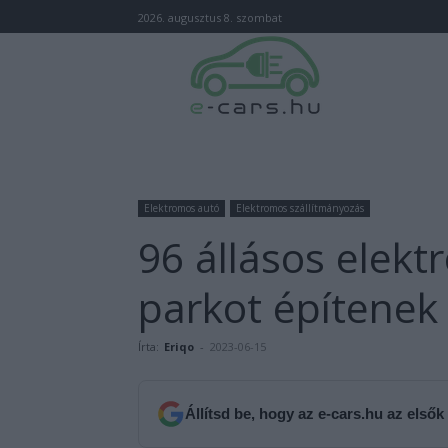
2026. augusztus 8. szombat
Elektromos autó
Elektromos szállítmányozás
96 állásos elek
parkot építenek
Írta:
Eriqo
-
2023-06-15
Állítsd be, hogy az e-cars.hu az elsők