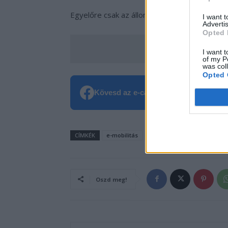
Egyelőre csak az állomás megépítése a bizto
I want 
Advertis
Opted 
Add hozzá az e-cars
I want t
of my P
was col
Opted 
Kövesd az e-cars.hu-t a Facebookon is
CÍMKÉK
e-mobilitás
Elektromobilitás
Elektro
Oszd meg!