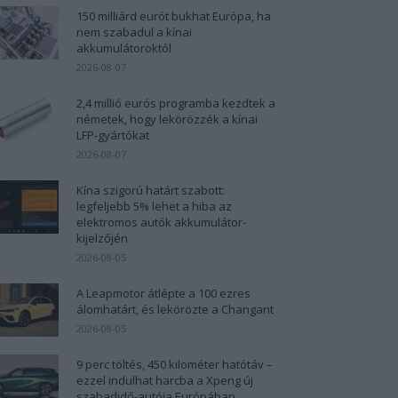
150 milliárd eurót bukhat Európa, ha
nem szabadul a kínai
akkumulátoroktól
2026-08-07
2,4 millió eurós programba kezdtek a
németek, hogy lekörözzék a kínai
LFP-gyártókat
2026-08-07
Kína szigorú határt szabott:
legfeljebb 5% lehet a hiba az
elektromos autók akkumulátor-
kijelzőjén
2026-08-05
A Leapmotor átlépte a 100 ezres
álomhatárt, és lekörözte a Changant
2026-08-05
9 perc töltés, 450 kilométer hatótáv –
ezzel indulhat harcba a Xpeng új
szabadidő-autója Európában